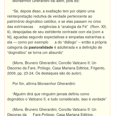
Monsenhor Gherardini vai além, pois diz:
“Se, depois disso, a exaltação tem por objeto uma
reinterpretação redutiva de verdade pertencente ao
patrimônio dogmático católico, e se elas passam no crivo
das extrínsecas exigências à “analogia da Fé” (Rom. XII,
6), despojadas de seu estridente contraste com ela [com a
fé], aguadas segundo expectativas e simpatias estranhas a
ela — como por exemplo a do “diálogo” – então a própria
categoria da
pastoralidade
é adulterada e a definição de
“dogmático” se torna um absurdo”
(Mons. Brunero Gherardini, Concilio Vaticano II: Un
Discorso da Fare, Prólogo, Casa Mariana Editrice, Frigento,
2009, pp. 23-24. Os destaques são do autor).
Por fim, afirma Monsenhor Gherardini:
“Alguém dirá que ninguém jamais definiu como
dogmático o Vaticano II, e tudo considerado, isso é verdade”
(Mons. Brunero Gherardini, Concilio Vaticano II: Un
Discorso da Fare,Prólogo, Casa Mariana Editrice,