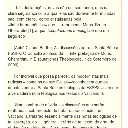
“Tais declarações, novas não em seu fundo, mas na
clara segurança com a qual elas são doravante formuladas,
são, com efeito, como cristalisadas pela
«linha hermenêutica» que representa Mons. Bruno
Gherardini [1], à qual
Disputationes theologicae
deu um
largo eco”
(Abbé Claude Barthe, As discussões entre a Santa Sé e a
FSSPX: O Concílio ao risco da interpretação de Mons.
Gherardini, in Disputationes Theologicae, 7 de Setembro de
2009).
Por incrível que possa parecer, os modernistas mais
radicais – como os do site Golias—reconhecem que os
debates entre a Santa Sé e os teólogos da FSSPX visam dar
a verdadeira nota teológica aos textos do Vaticano II:
“Sem sombra de dúvida, as discussões que serão
realizadas, sob pretexto de tratar da «aceitação» do
Vaticano II, tratarão essencialmente das notas teológicas de
tal asserção, do gênero literário de tal texto, do grau de
obrigação de tal outro. Até mesmo da necessidade de