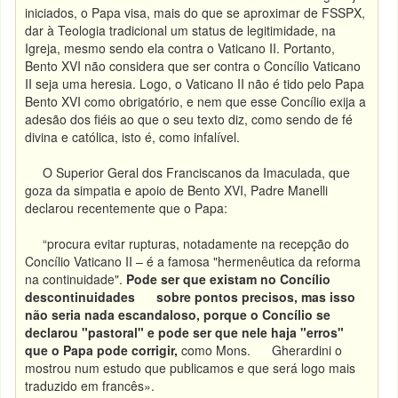
iniciados, o Papa visa, mais do que se aproximar de FSSPX,
dar à Teologia tradicional um status de legitimidade, na
Igreja, mesmo sendo ela contra o Vaticano II. Portanto,
Bento XVI não considera que ser contra o Concílio Vaticano
II seja uma heresia. Logo, o Vaticano II não é tido pelo Papa
Bento XVI como obrigatório, e nem que esse Concílio exija a
adesão dos fiéis ao que o seu texto diz, como sendo de fé
divina e católica, isto é, como infalível.
O Superior Geral dos Franciscanos da Imaculada, que
goza da simpatia e apoio de Bento XVI, Padre Manelli
declarou recentemente que o Papa:
“procura evitar rupturas, notadamente na recepção do
Concílio Vaticano II – é a famosa "hermenêutica da reforma
na continuidade".
Pode ser que existam no Concílio
descontinuidades sobre pontos precisos, mas isso
não seria nada escandaloso, porque o Concílio se
declarou "pastoral" e pode ser que nele haja "erros"
que o Papa pode corrigir,
como Mons. Gherardini o
mostrou num estudo que publicamos e que será logo mais
traduzido em francês».