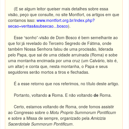
(E se algum leitor queiser mais detalhes sobre essa
visão, peço que consulte, no site Montfort, os artigos em que
contamos isso:
www.montfort.org.br/index.php?
secao=veritas&subsecao...bosco
).
Esse “sonho”-visão de Dom Bosco é bem semelhante ao
que foi já revelado do Terceiro Segredo de Fátima, onde
também Nossa Senhora falou de uma procissão, liderada
pelo Papa, que sai de uma cidade arruinada (Roma) e sobe
uma montanha encimada por uma cruz (um Calvário, isto é,
um altar) e conta que, nesta montanha, o Papa e seus
seguidores serão mortos a tiros e flechadas.
É a esse retorno que nos referimos, no título deste artigo.
Portanto, voltando
a
Roma. E não voltando
de
Roma.
Certo, estamos voltando de Roma, onde fomos assistir
ao Congresso sobre o
Motu Proprio Summorum Pontificum
e sobre a Missa de sempre, organizado pela
Amicizia
Sacerdotale Summorum Pontificum
.