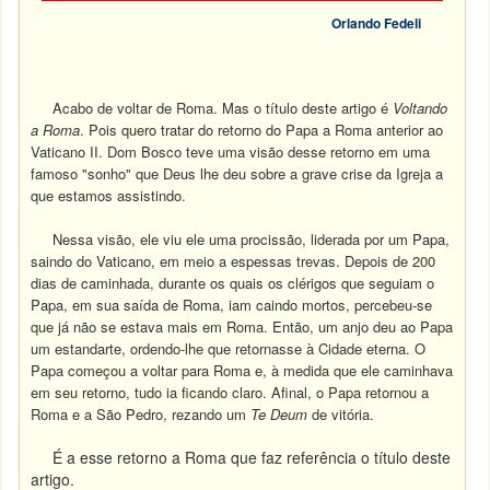
Orlando Fedeli
Acabo de voltar de Roma. Mas o título deste artigo é
Voltando
a Roma
. Pois quero tratar do retorno do Papa a Roma anterior ao
Vaticano II. Dom Bosco teve uma visão desse retorno em uma
famoso "sonho" que Deus lhe deu sobre a grave crise da Igreja a
que estamos assistindo.
Nessa visão, ele viu ele uma procissão, liderada por um Papa,
saindo do Vaticano, em meio a espessas trevas. Depois de 200
dias de caminhada, durante os quais os clérigos que seguiam o
Papa, em sua saída de Roma, iam caindo mortos, percebeu-se
que já não se estava mais em Roma. Então, um anjo deu ao Papa
um estandarte, ordendo-lhe que retornasse à Cidade eterna. O
Papa começou a voltar para Roma e, à medida que ele caminhava
em seu retorno, tudo ia ficando claro. Afinal, o Papa retornou a
Roma e a São Pedro, rezando um
Te Deum
de vitória.
É a esse retorno a Roma que faz referência o título deste
artigo.