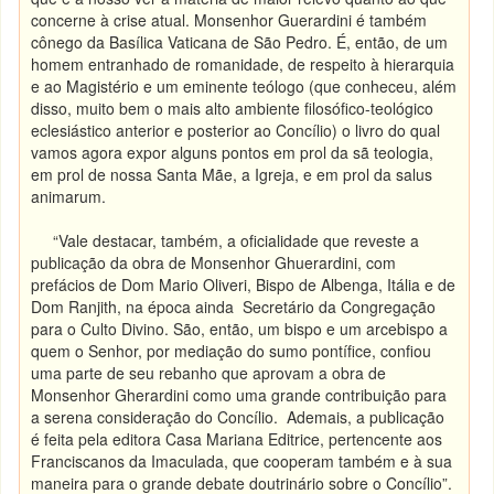
concerne à crise atual. Monsenhor Guerardini é também
cônego da Basílica Vaticana de São Pedro. É, então, de um
homem entranhado de romanidade, de respeito à hierarquia
e ao Magistério e um eminente teólogo (que conheceu, além
disso, muito bem o mais alto ambiente filosófico-teológico
eclesiástico anterior e posterior ao Concílio) o livro do qual
vamos agora expor alguns pontos em prol da sã teologia,
em prol de nossa Santa Mãe, a Igreja, e em prol da salus
animarum.
“Vale destacar, também, a oficialidade que reveste a
publicação da obra de Monsenhor Ghuerardini, com
prefácios de Dom Mario Oliveri, Bispo de Albenga, Itália e de
Dom Ranjith, na época ainda Secretário da Congregação
para o Culto Divino. São, então, um bispo e um arcebispo a
quem o Senhor, por mediação do sumo pontífice, confiou
uma parte de seu rebanho que aprovam a obra de
Monsenhor Gherardini como uma grande contribuição para
a serena consideração do Concílio. Ademais, a publicação
é feita pela editora Casa Mariana Editrice, pertencente aos
Franciscanos da Imaculada, que cooperam também e à sua
maneira para o grande debate doutrinário sobre o Concílio”.