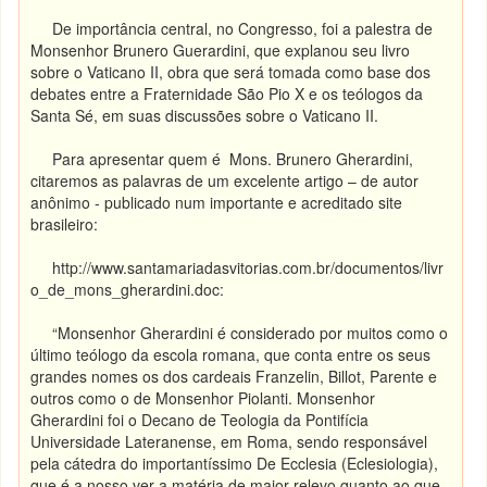
De importância central, no Congresso, foi a palestra de
Monsenhor Brunero Guerardini, que explanou seu livro
sobre o Vaticano II, obra que será tomada como base dos
debates entre a Fraternidade São Pio X e os teólogos da
Santa Sé, em suas discussões sobre o Vaticano II.
Para apresentar quem é Mons. Brunero Gherardini,
citaremos as palavras de um excelente artigo – de autor
anônimo - publicado num importante e acreditado site
brasileiro:
http://www.santamariadasvitorias.com.br/documentos/livr
o_de_mons_gherardini.doc:
“Monsenhor Gherardini é considerado por muitos como o
último teólogo da escola romana, que conta entre os seus
grandes nomes os dos cardeais Franzelin, Billot, Parente e
outros como o de Monsenhor Piolanti. Monsenhor
Gherardini foi o Decano de Teologia da Pontifícia
Universidade Lateranense, em Roma, sendo responsável
pela cátedra do importantíssimo De Ecclesia (Eclesiologia),
que é a nosso ver a matéria de maior relevo quanto ao que