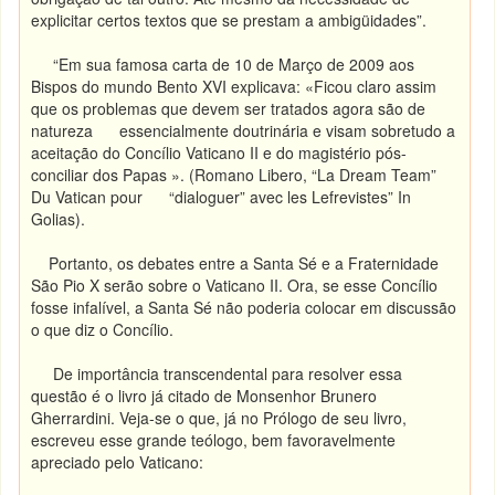
explicitar certos textos que se prestam a ambigüidades”.
“Em sua famosa carta de 10 de Março de 2009 aos
Bispos do mundo Bento XVI explicava: «Ficou claro assim
que os problemas que devem ser tratados agora são de
natureza essencialmente doutrinária e visam sobretudo a
aceitação do Concílio Vaticano II e do magistério pós-
conciliar dos Papas ». (Romano Libero, “La Dream Team”
Du Vatican pour “dialoguer” avec les Lefrevistes” In
Golias).
Portanto, os debates entre a Santa Sé e a Fraternidade
São Pio X serão sobre o Vaticano II. Ora, se esse Concílio
fosse infalível, a Santa Sé não poderia colocar em discussão
o que diz o Concílio.
De importância transcendental para resolver essa
questão é o livro já citado de Monsenhor Brunero
Gherrardini. Veja-se o que, já no Prólogo de seu livro,
escreveu esse grande teólogo, bem favoravelmente
apreciado pelo Vaticano: