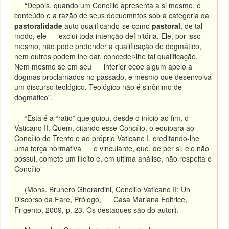
“Depois, quando um Concílio apresenta a si mesmo, o
conteúdo e a razão de seus docuemntos sob a categoria da
pastoralidade
auto qualificando-se como
pastoral
, de tal
modo, ele exclui toda intenção definitória. Ele, por isso
mesmo, não pode pretender a qualificação de dogmático,
nem outros podem lhe dar, conceder-lhe tal qualificação.
Nem mesmo se em seu interior ecoe algum apelo a
dogmas proclamados no passado, e mesmo que desenvolva
um discurso teológico. Teológico não é sinônimo de
dogmático”.
“Esta é a “ratio” que guiou, desde o início ao fim, o
Vaticano II. Quem, citando esse Concílio, o equipara ao
Concílio de Trento e ao próprio Vaticano I, creditando-lhe
uma força normativa e vinculante, que, de per si, ele não
possui, comete um ilícito e, em última análise, não respeita o
Concílio”
(Mons. Brunero Gherardini, Concilio Vaticano II: Un
Discorso da Fare, Prólogo, Casa Mariana Editrice,
Frigento, 2009, p. 23. Os destaques são do autor).