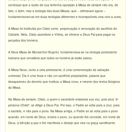
confessar que a razão de sua ferrenha oposição à Missa de sempre não era, de
fato, o latim, mas a teologia das duas Missas, que -- afirmavam agora –
fundamentavam-se em duas teologias diferentes e incompatíveis uma com a outra.
A Missa foi instituída por Cristo como perpetuação e renovação do sacrifício do
Calvário. Nela, Cristo sacerdote e Vítima, se oferece a Deus Pai para pagar os
pecados dos homens.
A Nova Missa de Monsenhor Bugnini, fundamentava-se na teologia protestante
luterana que considera que todos os homens já estão salvos.
A Missa Nova, como a ceia protestante, é uma comemoração da salvação
universal. Ela é uma festa e não um sacrifício propiciatório, palavra que
desapareceu do decreto que instituiu a Missa nova, e mesmo dos textos litúrgicos
da Missa.
Na Missa de sempre, Cristo, a quem o sacerdote empresta sua voz, pois atua “
in
persona Christi
”, se dirige a Deus Pai. Por isso, o Padre se volta para a cruz, para
o sacrário, e não para o povo. Na Missa antiga, o Padre só se volta para o povo
quando, em nome de Deus, ensina o povo, ou quando lhe concede, em nome de
Deus, a bênção,a paz e lhe manifesta o desejo que viva na graça santificante.