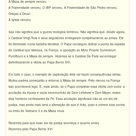
A Missa de sempre venceu
A Fraternidade venceu. O IBP venceu. A Fraternidade de São Pedro venceu.
Graças a Deus!
A Igreja venceu.
Isso não significa que a guerra teológica terminou. Não significa que, desde agora,
o Cardeal Vingt-Trois e seus seguidores entregaram completamente as armas. Ele
foi derrotado numa batalha decisiva. O Papa conseguiu dobrar a ponta da espada
do Cardeal que liderava, na França, a oposição ao Motu Proprio Summorum
Pontificum e à Missa de sempre. Veremos se o Cardeal De Paris vai entregar
definitivamente a vitória ao Papa Bento XVI.
Em todo o caso, o exemplo de capitulação dele vai trazer consequências sérias.
Muitos padres começarão a retornar à Missa de sempre. Pelo menos na França
isso acontecerá logo. E, mais ainda, se o Papa completar essa vitória com outra: a
anulação da injusta e vazia excomunháo de Dom Lefebvre e Dom Mayer, esses
dois heróicos confessores da Fé. Essa anulação significará não só um ato de
justiça, mas ainda mais será a afirmação de que é lícito, justo e correto lutar contra
os erros do Vaticano II e da Missa nova.
Rezemos para que esse ato de justiça aconteça o quanto antes.
Rezemos pelo Papa Bento XVI.