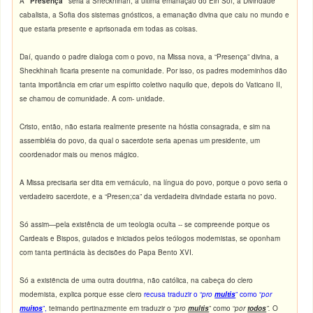
A
“Presença”
seria a Sheckhinah, a última emanação do Ein Sof, a Divindade
cabalista, a Sofia dos sistemas gnósticos, a emanação divina que caiu no mundo e
que estaria presente e aprisonada em todas as coisas.
Daí, quando o padre dialoga com o povo, na Missa nova, a “Presença” divina, a
Sheckhinah ficaria presente na comunidade. Por isso, os padres moderninhos dão
tanta importância em criar um espírito coletivo naquilo que, depois do Vaticano II,
se chamou de comunidade. A com- unidade.
Cristo, então, não estaria realmente presente na hóstia consagrada, e sim na
assembléia do povo, da qual o sacerdote seria apenas um presidente, um
coordenador mais ou menos mágico.
A Missa precisaria ser dita em vernáculo, na língua do povo, porque o povo seria o
verdadeiro sacerdote, e a “Presen;ca” da verdadeira divindade estaria no povo.
Só assim—pela existência de um teologia oculta -- se compreende porque os
Cardeais e Bispos, guiados e iniciados pelos teólogos modernistas, se oponham
com tanta pertinácia às decisões do Papa Bento XVI.
Só a existëncia de uma outra doutrina, não católica, na cabeça do clero
modernista, explica porque esse clero
recusa traduzir o “
pro
multis
” como “
por
muitos
”,
teimando pertinazmente em traduzir o “
pro
multis
” como “
por
todos
”.
O