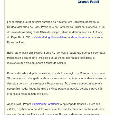
Orlando Fedeli
Foi noticiado que no terceiro domingo do Advento, em Dezembro passado, o
Cardeal Arcebispo de Paris, Presidente da Conferência Episcopal Francesa, e um
dos mais duros inimigos da Missa de sempre, afinal se dobrou ante a autoridade
do Papa Bento XVI: o
Cardeal Vingt-Trois celebrou a Missa de sempre
, em Notre
Dame de Paris.
Esse fato é muito significativo. Bento XVI venceu a resistência que os modernistas
franceses lhe opunham e, mais do que ao Papa, por razões teológicas, a
resistência que eles opunham à Missa de sempre.
Durante décadas, depois do Vaticano II e da instauração da Missa nova de Paulo
VI -- sem ter sido abrogada a Missa de sempre — o episcopado modernista usou a
desculpa do latim para se opor à Missa católica. Diziam os modernistas que fora
necessário mudar língua litúrgica da Missa para o vernáculo, porque o povo náo
entendia a Missa rezada em latim.
Após o Motu Proprio
Summorum Pontificum
, o episcopado francês – e em sua
esteira, o episcopado brasileiro — se levantou barulhentamente contra a Missa de
sempre. Depois, na França pelo menos, os Bispos modernistas começaram a