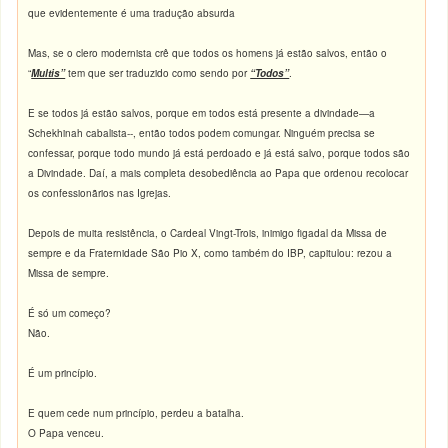
que evidentemente é uma tradução absurda
Mas, se o clero modernista crê que todos os homens já estão salvos, então o
“
Multis”
tem que ser traduzido como sendo por
“Todos”
.
E se todos já estão salvos, porque em todos está presente a divindade—a
Schekhinah cabalista--, então todos podem comungar. Ninguém precisa se
confessar, porque todo mundo já está perdoado e já está salvo, porque todos são
a Divindade. Daí, a mais completa desobediência ao Papa que ordenou recolocar
os confessionãrios nas Igrejas.
Depois de muita resistência, o Cardeal Vingt-Trois, inimigo figadal da Missa de
sempre e da Fraternidade São Pio X, como também do IBP, capitulou: rezou a
Missa de sempre.
É só um começo?
Não.
É um princípio.
E quem cede num princípio, perdeu a batalha.
O Papa venceu.