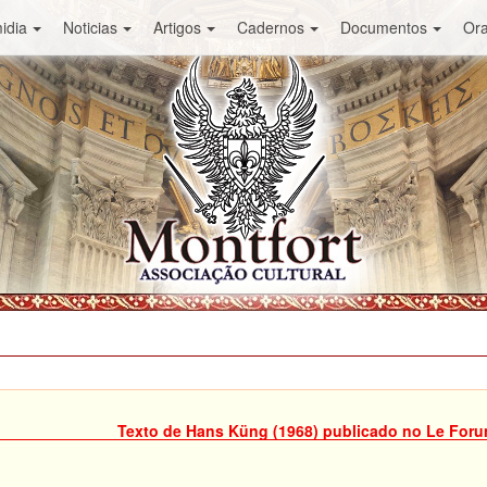
idia
Noticias
Artigos
Cadernos
Documentos
Or
Texto de Hans Küng (1968) publicado no Le Foru