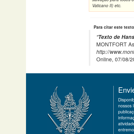
Vaticano II) etc.
Para citar este texto
"
Texto de Hans
MONTFORT Asso
http://www.montf
Online, 07/08/
Envi
Disponi
nossos 
publicaç
informa
ativida
entremo