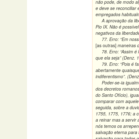
não pode, de modo al
e deve se reconciliar 
empregados habitualm
A aprovação da liberd
Pio IX.
Não é possíve
negativos da liberda
77. Erro: “Em nossa 
[as outras]
maneiras d
78. Erro: “Assim é lo
que ela seja” (Denz. 
79. Erro: “Pois é fal
abertamente quaisquer
indiferentismo”. (Denz
Poder-se-ia igualment
dos decretos romanos 
do Santo Ofício), igu
comparar com aquele d
seguida, sobre a duvi
1755, 1775, 1776; a c
a reinar mas a servir
nós temos os arrepen
salvação eterna para 
salvação para todos o