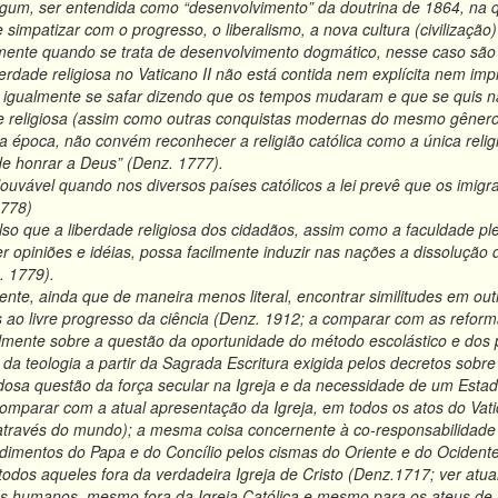
gum, ser entendida como “desenvolvimento” da doutrina de 1864, na 
e simpatizar com o progresso, o liberalismo, a nova cultura (civilizaçã
ente quando se trata de desenvolvimento dogmático, nesse caso são
ade religiosa no Vaticano II não está contida nem explícita nem impl
l igualmente se safar dizendo que os tempos mudaram e que se quis
de religiosa (assim como outras conquistas modernas do mesmo gênero)
época, não convém reconhecer a religião católica como a única relig
e honrar a Deus” (Denz. 1777).
uvável quando nos diversos países católicos a lei prevê que os imigr
1778)
so que a liberdade religiosa dos cidadãos, assim como a faculdade plena
 opiniões e idéias, possa facilmente induzir nas nações a dissolução 
. 1779).
e, ainda que de maneira menos literal, encontrar similitudes em out
ao livre progresso da ciência (Denz. 1912; a comparar com as reformas
almente sobre a questão da oportunidade do método escolástico e dos p
a teologia a partir da Sagrada Escritura exigida pelos decretos sob
dosa questão da força secular na Igreja e da necessidade de um Estado
omparar com a atual apresentação da Igreja, em todos os atos do Vati
 através do mundo); a mesma coisa concernente à co-responsabilidade
dimentos do Papa e do Concílio pelos cismas do Oriente e do Ocident
todos aqueles fora da verdadeira Igreja de Cristo (Denz.1717; ver atu
s humanos, mesmo fora da Igreja Católica e mesmo para os ateus de b