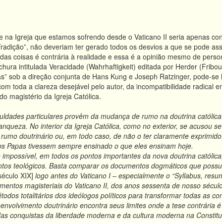
na Igreja que estamos sofrendo desde o Vaticano II seria apenas con
 Tradição”, não deveriam ter gerado todos os desvios a que se pode ass
o das coisas é contrária à realidade e essa é a opinião mesmo de perso
ra intitulada Veracidade (Wahrhaftigkeit) editada por Herder (Fribo
” sob a direção conjunta de Hans Kung e Joseph Ratzinger, pode-se ler
m toda a clareza desejável pelo autor, da incompatibilidade radical ent
do magistério da Igreja Católica.
ldades particulares provêm da mudança de rumo na doutrina católic
ranqueza.
No interior da Igreja Católica, como no exterior, se acusou s
rumo doutrinário ou, em todo caso, de não o ter claramente exprimido,
os Papas tivessem sempre ensinado o que eles ensinam hoje.
possível, em todos os pontos importantes da nova doutrina católica, 
tos teológicos.
Basta comparar os documentos dogmáticos que possuí
 século XIX]
logo antes do Vaticano I – especialmente o “Syllabus, resu
mentos magisteriais do Vaticano II, dos anos sessenta de nosso sécul
todos totalitários dos ideólogos políticos para transformar todas as 
lvimento doutrinário encontra seus limites onde a tese contrária é
as conquistas da liberdade moderna e da cultura moderna na Constitu