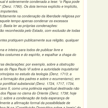
qual é solenemente condenada a tese: “o Papa pode
o)” (Denz. 1780). Os dois termos
explícito
e
implícito
,
 impotentes.
icitamente na condenação da liberdade religiosa por
 naquele tempo apenas condenar os excessos
. Basta ler as próprias condenações:
ião reconhecida pelo Estado, com exclusão de todas
antes pratiquem publicamente sua religião, qualquer
 e inteira para todos de publicar livre e
dos costumes e do espírito, e espalhar a chaga do
ras declarações: por exemplo, sobre a obstrução
 do Papa Paulo VI sobre a autoridade inquisitorial
rincípios no estudo da teologia (Denz. 1713; a
re a formação dos padres e sobre o ecumenismo); em
 pontifical substancial (Denz. 1724, 1717, 1734,
cano II, como uma potência espiritual destinada não
 dos Papas no cisma do Oriente (Denz. 1738; hoje
e); sobre a condenação de toda esperança de
almente a afirmação formal da possibilidade de
oa fé na “Constituição Dogmática sobre a Igreja” do