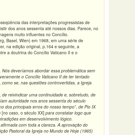
seqüência das interpretações progressistas de
istir dos anos sessenta até nossos dias. Parece, no
nagens muito influentes no Concílio.
urg, Basel, Wien) em 1968, em uma série de
, na edição original, p.164 e seguinte, a
re a doutrina do Concílio Vaticano II e o
a. Nós deveríamos abordar essa problemática sem
everamente o Concílio Vaticano II de ter tentado
 como se, nas questões controvertidas, a Igreja
de reivindicar uma continuidade e, sobretudo, de
am autoridade nos anos sessenta do século
mo dos principais erros do nosso tempo”, de Pio IX
o
[no caso, o século XX]
para constatar logo que
contradições em desenvolvimento lógico.
 afirmada com toda a clareza. A aprovação do
ição Pastoral da Igreja no Mundo de Hoje (1965)