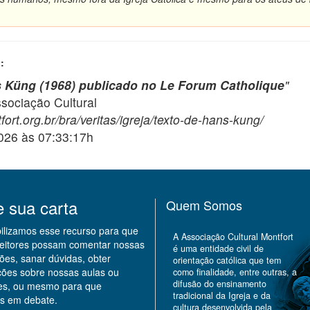
:
 Küng (1968) publicado no Le Forum Catholique
"
ciação Cultural
ort.org.br/bra/veritas/igreja/texto-de-hans-kung/
2026 às 07:33:17h
e sua carta
Quem Somos
bilizamos esse recurso para que
A Associação Cultural Montfort
leitores possam comentar nossas
é uma entidade civil de
ões, sanar dúvidas, obter
orientação católica que tem
ções sobre nossas aulas ou
como finalidade, entre outras, a
difusão do ensinamento
des, ou mesmo para que
tradicional da Igreja e da
s em debate.
cultura desenvolvida pela