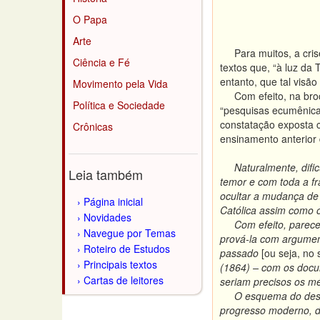
O Papa
Arte
Para muitos, a crise 
Ciência e Fé
textos que, “à luz da
entanto, que tal visã
Movimento pela Vida
Com efeito, na brochu
Política e Sociedade
“pesquisas ecumênicas
constatação exposta co
Crônicas
ensinamento anterior 
Naturalmente, dificu
Leia também
temor e com toda a f
ocultar a mudança de 
Página inicial
Católica assim como 
Novidades
Com efeito, parece im
Navegue por Temas
prová-la com argumen
Roteiro de Estudos
passado
[ou seja, no
Principais textos
(1864) – com os docu
Cartas de leitores
seriam precisos os mé
O esquema do desenvo
progresso moderno, d