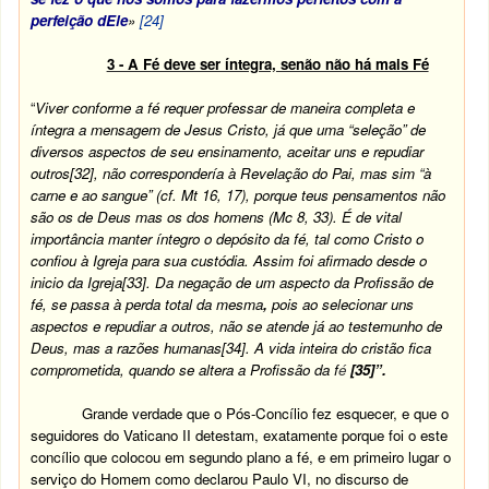
perfeição dEle
»
[24]
3 - A Fé deve ser íntegra, senão não há mais Fé
“
Viver conforme a fé requer professar de maneira completa e
íntegra a mensagem de Jesus Cristo, já que uma “seleção” de
diversos aspectos de seu ensinamento, aceitar uns e repudiar
outros
[32]
, não correspondería à Revelação do Pai, mas sim “à
carne e ao sangue” (cf. Mt 16, 17), porque teus pensamentos não
são os de Deus mas os dos homens (Mc 8, 33). É de vital
importância manter íntegro o depósito da fé, tal como Cristo o
confiou à Igreja para sua custódia. Assim foi afirmado desde o
inicio da Igreja
[33]
. Da negação de um aspecto da Profissão de
fé, se passa à perda total da mesma
,
pois ao selecionar uns
aspectos e repudiar a outros, não se atende já ao testemunho de
Deus, mas a razões humanas
[34]
. A vida inteira do cristão fica
comprometida, quando se altera a Profissão da f
é
[35]
”.
Grande verdade que o Pós-Concílio fez esquecer, e que o
seguidores do Vaticano II detestam, exatamente porque foi o este
concílio que colocou em segundo plano a fé, e em primeiro lugar o
serviço do Homem como declarou Paulo VI, no discurso de