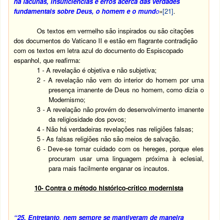
há lacunas, insuficiências e erros acerca das verdades
fundamentais sobre Deus, o homem e o mund
o
»
[21]
.
Os textos em vermelho são inspirados ou são citações
dos documentos do Vaticano II e estão em flagrante contradição
com os textos em letra azul do documento do Espiscopado
espanhol, que reafirma:
1 -
A revelação é objetiva e não subjetiva;
2 -
A revelação não vem do interior do homem por uma
presença imanente de Deus no homem, como dizia o
Modernismo;
3 -
A revelação não provém do desenvolvimento imanente
da religiosidade dos povos;
4 -
Não há verdadeiras revelações nas religiões falsas;
5 -
As falsas religiões não são meios de salvação.
6 -
Deve-se tomar cuidado com os hereges, porque eles
procuram usar uma linguagem próxima à eclesial,
para mais facilmente enganar os incautos.
10- Contra o método histórico-crítico modernista
“25.
Entretanto
,
nem sempre se mantiveram de maneira