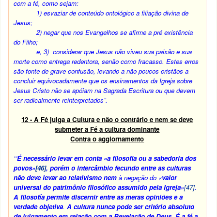
com a fé, como sejam:
1) esvaziar de conteúdo ontológico a filiação divina de
Jesus;
2) negar que nos Evangelhos se afirme a pré existência
do Filho;
e, 3) considerar que Jesus não viveu sua paixão e sua
morte como entrega redentora, senão como fracasso. Estes erros
são fonte de grave confusão, levando a não poucos cristãos a
concluir equivocadamente que os ensinamentos da Igreja sobre
Jesus Cristo não se apóiam na Sagrada Escritura ou que devem
ser radicalmente reinterpretados”.
12 - A Fé julga a Cultura e não o contrário e nem se deve
submeter a Fé a cultura dominante
Contra o aggiornamento
‘“
É necessário levar em conta «a filosofia ou a sabedoria dos
povos»
[46]
, porém o intercâmbio fecundo entre as culturas
não deve levar ao relativismo
nem
à negação do «
valor
universal do patrimônio filosófico assumido pela Igreja
»
[47]
.
A filosofía permite discernir
entre as meras opiniões e a
verdade objetiva
.
A cultura nunca pode ser critério absoluto
de julgamento em relação com a Revelação de Deus
. É a fé a