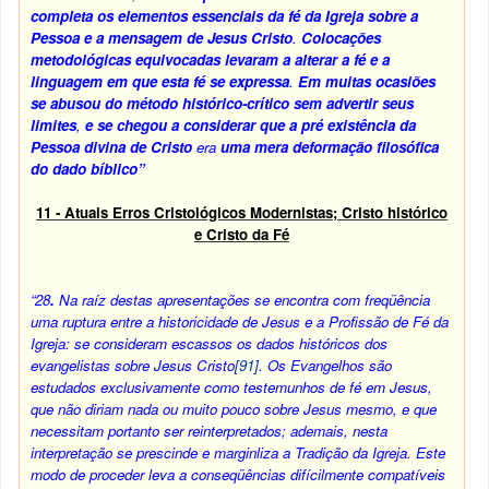
completa os elementos essenciais da fé da Igreja sobre a
Pessoa e a mensagem de Jesus Cristo
.
Colocações
metodológicas equivocadas levaram a alterar a fé e a
linguagem em que esta fé se expressa
.
Em muitas ocasiões
se abusou do método histórico-crítico
sem advertir seus
limites
,
e se chegou a considerar que a pré existência da
Pessoa divina de Cristo
era
uma mera deformação filosófica
do dado bíblico”
11 - Atuais Erros Cristológicos Modernistas; Cristo histórico
e Cristo da Fé
“28
.
Na raíz destas apresentações se encontra com freqüência
uma ruptura entre a historicidade de Jesus e a Profissão de Fé da
Igreja: se consideram escassos os dados históricos dos
evangelistas sobre Jesus Cristo
[91]
. Os Evangelhos são
estudados exclusivamente como testemunhos de fé em Jesus,
que não diriam nada ou muito pouco sobre Jesus mesmo, e que
necessitam portanto ser reinterpretados; ademais, nesta
interpretação se prescinde e marginliza a Tradição da Igreja. Este
modo de proceder leva a conseqüências difícilmente compatíveis