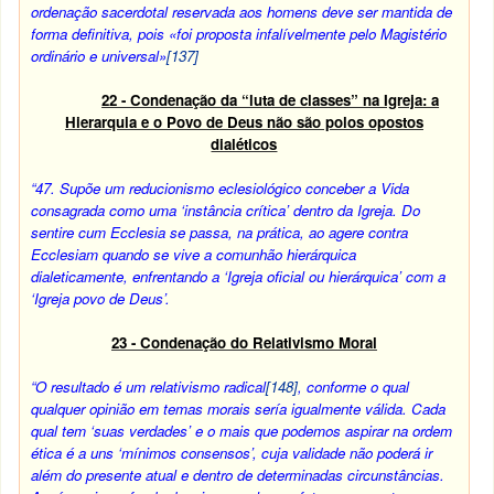
ordenação sacerdotal reservada aos homens deve ser mantida de
forma definitiva, pois «foi proposta infalívelmente pelo Magistério
ordinário e universal»
[137]
22 - Condenação da “luta de classes” na Igreja: a
Hierarquia e o Povo de Deus não são polos opostos
dialéticos
“47.
Supõe um reducionismo eclesiológico conceber a Vida
consagrada como uma ‘instância crítica’ dentro da Igreja. Do
sentire cum Ecclesia se passa, na prática, ao agere contra
Ecclesiam quando se vive a comunhão hierárquica
dialeticamente, enfrentando a ‘Igreja oficial ou hierárquica’ com a
‘Igreja povo de Deus’.
23 - Condenação do Relativismo Moral
“O resultado é um relativismo radical
[148]
, conforme o qual
qualquer opinião em temas morais sería igualmente válida. Cada
qual tem ‘suas verdades’ e o mais que podemos aspirar na ordem
ética é a uns ‘mínimos consensos’, cuja validade não poderá ir
além do presente atual e dentro de determinadas circunstâncias.