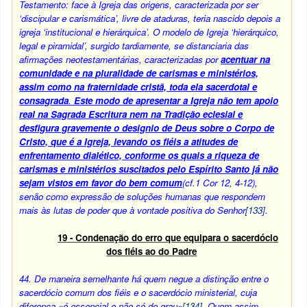
Testamento: face à Igreja das origens, caracterizada por ser
‘discipular e carismática’, livre de ataduras, teria nascido depois a
igreja ‘institucional e hierárquica’. O modelo de Igreja ‘hierárquico,
legal e piramidal’, surgido tardiamente, se distanciaria das
afirmações neotestamentárias, caracterizadas por
acentuar na
comunidade e na pluralidade de carismas e ministérios,
assim como na fraternidade cristã, toda ela sacerdotal e
consagrada
.
Este modo de apresentar a Igreja não tem apoio
real na Sagrada Escritura nem na Tradição eclesial e
desfigura gravemente o designio de Deus sobre o Corpo de
Cristo, que é a Igreja, levando os fiéis a atitudes de
enfrentamento dialético, conforme os quais a riqueza de
carismas e ministérios suscitados pelo Espírito Santo já não
sejam vistos em favor do bem comum
(cf.1 Cor 12, 4-12),
senão como expressão de soluções humanas que respondem
mais às lutas de poder que à vontade positiva do Senhor
[133]
.
19 - Condenação do erro que equipara o sacerdócio
dos fiéis ao do Padre
44.
De maneira semelhante há quem negue a distinção entre o
sacerdócio comum dos fiéis e o sacerdócio ministerial, cuja
diferença «é essencial e não só de grau»
[134]
. Quem assim