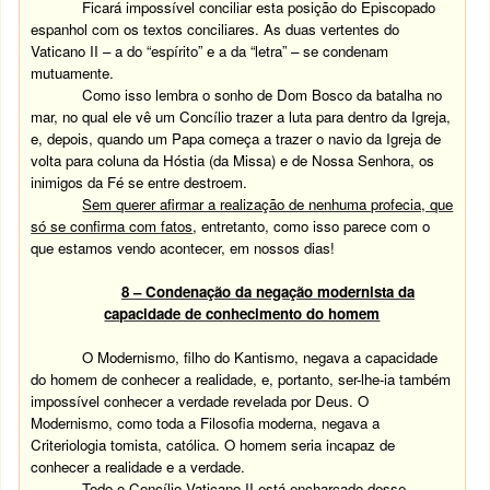
Ficará impossível conciliar esta posição do Episcopado
espanhol com os textos conciliares. As duas vertentes do
Vaticano II – a do “espírito” e a da “letra”
–
se condenam
mutuamente.
Como isso lembra o sonho de Dom Bosco da batalha no
mar, no qual ele vê um Concílio trazer a luta para dentro da Igreja,
e, depois, quando um Papa começa a trazer o navio da Igreja de
volta para coluna da Hóstia (da Missa) e de Nossa Senhora, os
inimigos da Fé se entre destroem.
Sem querer afirmar a realização de nenhuma profecia, que
só se confirma com fatos
, entretanto, como isso parece com o
que estamos vendo acontecer, em nossos dias!
8 – Condenação da negação modernista da
capacidade de conhecimento do homem
O Modernismo, filho do Kantismo, negava a capacidade
do homem de conhecer a realidade, e, portanto, ser-lhe-ia também
impossível conhecer a verdade revelada por Deus. O
Modernismo, como toda a Filosofia moderna, negava a
Criteriologia tomista, católica. O homem seria incapaz de
conhecer a realidade e a verdade.
Todo o Concílio Vaticano II está encharcado desse