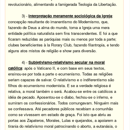
revolucionário, alimentando a famigerada Teologia da Libertação.
3) -
Interpretação meramente sociológica da Igreja
:
concepção resultante do imanentismo do Modernismo, que,
fazendo de Deus a alma do mundo, torna a Igreja uma mera
entidade política naturalista sem fins transcendentes. E foi a que
ficaram reduzidas as paróquias mais ou menos por toda a parte;
clubes beneficientes à la Rorary Club, fazendo filantropia, e tendo
alguns atos mistos de religião e show para diversão.
4) -
Subjetivismo-relativismo secular na moral
católica
: após o Vaticano II, e com base em seus textos,
ensinou-se por toda a parte o ecumenismo. Todas as religiões
seriam capazes de salvar. O relativismo e o indiferentismo são
filhos do ecumenismo modernista. E se a verdade religiosa é
relativa, a moral também o será.
Acabou-se entre os católicos a
idéia de pecado. Aposentou-se o diabo, fechou-se o inferno, e
sumiram os confessionários. Todos comungavam. Ninguém mais
se confessava. Até pecadores públicos recebiam a comunhão
como se vivessem em estado de graça.
Foi isto que abriu as
portas aos Zapateros, Morales, Lulas e quejandos, a apoiarem a
tirania do relativismo moral patrocinando o aborto, a eutanásia, o