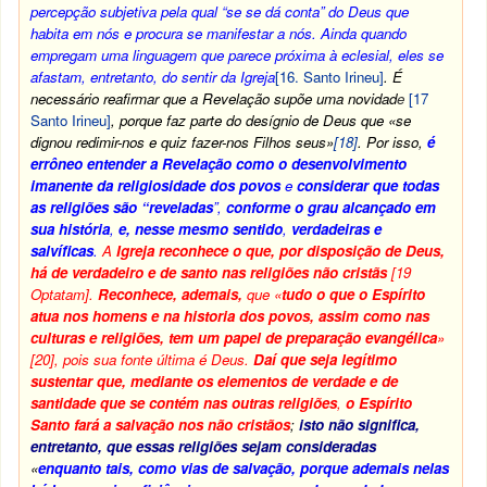
percepção subjetiva pela qual “se se dá conta” do Deus que
habita em nós e procura se manifestar a nós. Ainda quando
empregam uma linguagem que parece próxima à eclesial, eles se
afastam, entretanto, do sentir da Igreja
[16. Santo Irineu]
. É
necessário reafirmar que a Revelação supõe uma novidad
e
[17
Santo Irineu]
, porque faz parte do desígnio de Deus que «se
dignou redimir-nos e quiz fazer-nos Filhos seus»
[18]
. Por isso,
é
errôneo entender a Revelação
como o desenvolvimento
imanente da religiosidade dos povos
e
considerar que todas
as religiões são
“reveladas
”,
conforme o grau alcançado em
sua história
,
e, nesse mesmo sentido
,
verdadeiras e
salvíficas
.
A
Igreja reconhece o que, por disposição de Deus,
há de verdadeiro e de santo nas religiões não cristãs
[19
Optatam]
.
Reconhece, ademais,
que «
tudo o que o Espírito
atua nos homens e na historia dos povos, assim como nas
culturas e religiões, tem um papel de preparação evangélica
»
[20]
, pois sua fonte última é Deus.
Daí que seja legítimo
sustentar que, mediante os elementos de verdade e de
santidade que se contém nas outras religiões
,
o Espírito
Santo fará a salvação nos não cristãos
;
isto não significa,
entretanto, que essas religiões sejam consideradas
«
enquanto tais, como vias de salvação, porque ademais nelas