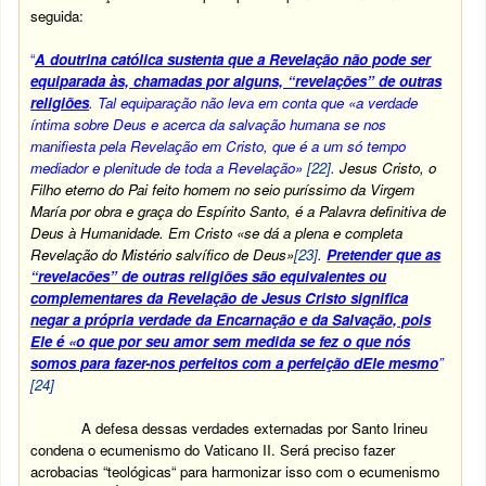
seguida:
“
A doutrina católica sustenta que a Revelação não pode ser
equiparada às, chamadas por alguns, “revelações” de outras
religiões
. Tal equiparação não leva em conta que «a verdade
íntima sobre Deus e acerca da salvação humana se nos
manifiesta pela Revelação em Cristo, que é a um só tempo
mediador e plenitude de toda a Revelação»
[22]
.
Jesus Cristo, o
Filho eterno do Pai feito homem no seio puríssimo da Virgem
María por obra e graça do Espírito Santo, é a Palavra definitiva de
Deus à Humanidade. Em Cristo «se dá a plena e completa
Revelação do Mistério salvífico de Deus»
[23]
.
Pretender que as
“revelacões” de outras religiões são equivalentes ou
complementares da Revelação de Jesus Cristo significa
negar a própria verdade da Encarnação e da Salvação, pois
Ele é «o que por seu amor sem medida se fez o que nós
somos para fazer-nos perfeitos com a perfeição dEle mesmo
”
[24]
A defesa dessas verdades externadas por Santo Irineu
condena o ecumenismo do Vaticano II. Será preciso fazer
acrobacias “teológicas“ para harmonizar isso com o ecumenismo