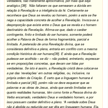
verdadeira, não meramente aproximativa, por mais que seja
analógic
a
[38]
. Não faltaram os que semearam a dúvida em
relação à Revelação e a inteligência da fé. Certamente se
reconhece que Deus se revelou ao homem, porém a este se lhe
nega a capacidade concreta de acolher a Revelação. Invoca-se a
desproporção que existe entre o Deus que se revela e o homem
destinatário da Revelação. Afirma-se que, dado o caráter
contingente, finito e limitado do ser humano, somente poderá
acolher a Palavra de Deus de forma fragmentária, parcial e
limitada. A pretensão de uma Revelação divina, que se
considerara definitiva e plena, entraria em conflito com a mesma
condição histórica do ser humano
[39]
. E ainda que a Revelação
pudesse ser acolhida – se diz – não poderá, entretanto, expressar-
se em proposições concretas, que devam ser tidas por
verdadeiras. Se isto é assim, a Revelação cristã deve colocar-se
a par das ‘revelações’ em outras religiões, ou, inclusive, na
própria ordem da Criação. É certo que a linguagem humana é
limitada e parcial
[40]
, porém não se deve esquecer que as
palavras e as obras de Jesus, ainda que sendo limitadas em
quanto realidades humanas, têm como fonte a Pessoa divina do
Verbo encarnado, verdadeiro Deus e verdadeiro homem, e por
isso possuem caráter definitivo e pleno. “A verdade sobre Deus
não é abolida ou reduzida por ser dita em linguagem humana. Ela,