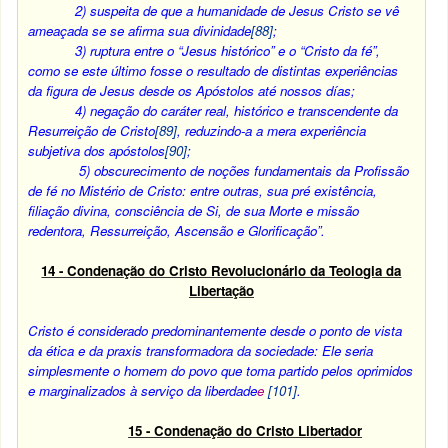
2) suspeita de que a humanidade de Jesus Cristo se vê
ameaçada se se afirma sua divinidade
[88]
;
3) ruptura entre o “Jesus histórico” e o “Cristo da fé”,
como se este último fosse o resultado de distintas experiências
da figura de Jesus desde os Apóstolos até nossos días;
4) negação do caráter real, histórico e transcendente da
Resurreição de Cristo
[89]
, reduzindo-a a mera experiência
subjetiva dos apóstolos
[90]
;
5) obscurecimento de noções fundamentais da Profissão
de fé no Mistério de Cristo: entre outras, sua pré existência,
filiação divina, consciência de Si, de sua Morte e missão
redentora, Ressurreição, Ascensão e Glorificação”.
14 - Condenação do Cristo Revolucionário da Teologia da
Libertação
Cristo é considerado predominantemente desde o ponto de vista
da ética e da praxis transformadora da sociedade: Ele seria
simplesmente o homem do povo que toma partido pelos oprimidos
e marginalizados à serviço da liberdade
e
[101]
.
15 - Condenação do Cristo Libertador