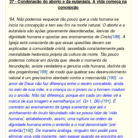
27 - Condenação do aborto e da eutanásia. A vida começa na
concepção
“64. Não podemos esquecer tão pouco que a vida humana se
inicia na concepção e tem seu fim na morte natural. O aborto e a
eutanásia são ações gravemente desordenadas, lesivas da
dignidade humana e opostas aos ensinamentos de Cristo
[188]
. A
Igreja está consciente de que essas questões devem ser
explicadas à comunidade cristã, assediada constantemente pela
mentalidade hedonista própria da cultura da morte. Tão pouco
podemos colocar em dúvida que, desde o momento da
fecundação, existe verdadeira e genuina vida humana, distinta da
dos progenitores
[189]
; de modo que quebrar seu desenvolvimento
natural é um gravíssimo atentado contra a mesmavida
[190]
. «o
amor de Deus não faz diferença entre o recém concebido, ainda
no seio de sua mãe, e a criança ou o jovem ou o homem maduro
ou o ancião. Não faz diferença, porque em cada um deles vê a
marca de sua imagem e semelhança (cf. Gn 1, 26)»
[191]
. É
contrário ao ensinamento da Igreja sustentar que até o
aninhamento do óvulo fécundado não se possa falar de ‘vida
humana’, estabelecendo, assim, uma ruptura na ordem da
dignidade humana entre o embrião e o mal denominado “pré-
embrião”
[192]
. De maneira análoga, ninguém tem poder para
eliminar uma vida inocente, nem sequer quando se encontra em