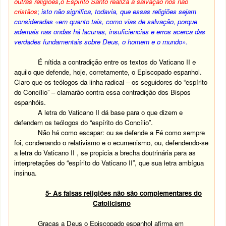
outras religiões
,
o Espírito Santo realiza a salvação nos não
cristãos
;
isto não significa, todavia, que essas religiões sejam
consideradas «em quanto tais, como vias de salvação, porque
ademais nas ondas há lacunas, insuficiencias e erros acerca das
verdades fundamentais sobre Deus, o homem e o mundo».
É nítida a contradição entre os textos do Vaticano II e
aquilo que defende, hoje, corretamente, o Episcopado espanhol.
Claro que os teólogos da linha radical – os seguidores do “espírito
do Concílio” – clamarão contra essa contradição dos Bispos
espanhóis.
A letra do Vaticano II dá base para o que dizem e
defendem os teólogos do “espírito do Concílio”.
Não há como escapar: ou se defende a Fé como sempre
foi, condenando o relativismo e o ecumenismo, ou, defendendo-se
a letra do Vaticano II , se propicia a brecha doutrinária para as
interpretações do “espírito do Vaticano II”, que sua letra ambígua
insinua.
5- As falsas religiões não são complementares do
Catolicismo
Graças a Deus o Episcopado espanhol afirma em