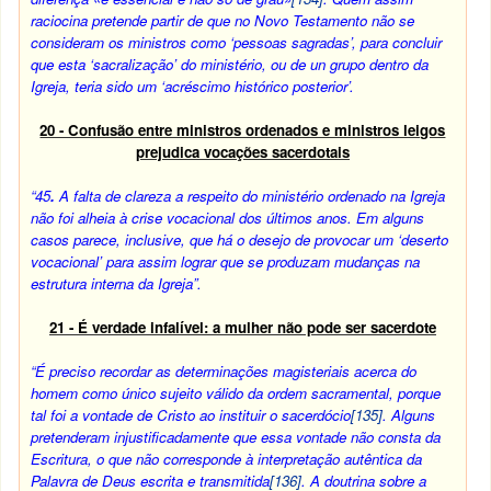
raciocina pretende partir de que no Novo Testamento não se
consideram os ministros como ‘pessoas sagradas’, para concluir
que esta ‘sacralização’ do ministério, ou de un grupo dentro da
Igreja, teria sido um ‘acréscimo histórico posterior’.
20 - Confusão entre ministros ordenados e ministros leigos
prejudica vocações sacerdotais
“45
.
A falta de clareza a respeito do ministério ordenado na Igreja
não foi alheia à crise vocacional dos últimos anos. Em alguns
casos parece, inclusive, que há o desejo de provocar um ‘deserto
vocacional’ para assim lograr que se produzam mudanças na
estrutura interna da Igreja”.
21 - É verdade infalível: a mulher não pode ser sacerdote
“É preciso recordar as determinações magisteriais acerca do
homem como único sujeito válido da ordem sacramental, porque
tal foi a vontade de Cristo ao instituir o sacerdócio
[135]
. Alguns
pretenderam injustificadamente que essa vontade não consta da
Escritura, o que não corresponde à interpretação autêntica da
Palavra de Deus escrita e transmitida
[136]
. A doutrina sobre a