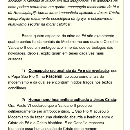
acolhem o Mistério revelado em sua integridade. Os aspectos da
crise podem resumir-se em quatro: concepção racionalista da fé e
da Revelação
[9]
; humanismo imanentista aplicado a Jesus Cristo;
interpretação meramente sociológica da Igreja, e subjetivismo-
relativismo secular na moral católica”
.
Esses quatro aspectos da crise da Fé são exatamente
quatro pontos fundamentais do Modernismo aos quais o Concílio
Vaticano II deu um ambíguo acolhimento, que os teólogos das
novidades, depois, explicitaram em teses cada vez mais
ousadas:
1) -
Concepção racionalista da Fé e da revelação
: que
o Papa São Pio X, na
Pascendi
, colocou como a raiz do
modernismo e da qual se encontram nítidos traços nos textos
conciliares.
2) -
H
umanismo imanentista aplicado a Jesus Cristo
:
Ora, Paulo VI declarou que o Vaticano II procurou
deliberadamente ser antropocêntrico, E São Pio X acusou o
Modernismo de fazer uma distinção absurda e herética entre o
Cristo da Fé e o Cristo histórico. E do Concílio renasceu
triunfante essa humanização de Cristo como homem