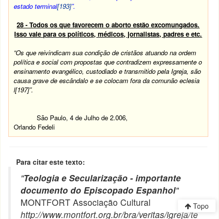
estado terminal
[193]
”.
28 - Todos os que favorecem o aborto estão excomungados.
Iss
o vale para os políticos, médicos, jornalistas, padres e etc.
“Os que reivindicam sua condição de cristãos atuando na ordem
política e social com propostas que contradizem expressamente o
ensinamento evangélico, custodiado e transmitido pela Igreja, são
causa grave de escândalo e se colocam fora da comunão eclesia
l[197]”.
São Paulo, 4 de Julho de 2.006,
Orlando Fedeli
Para citar este texto:
"
Teologia e Secularização - importante
documento do Episcopado Espanhol
"
MONTFORT Associação Cultural
Topo
http://www.montfort.org.br/bra/veritas/igreja/te