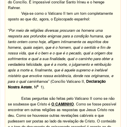
do Concílio. É impossivel conciliar Santo Irineu e o herege
Rahner.
Veja-se como o Vaticano II tem um tom completamente
oposto ao que diz, agora, o Episcopado espanhol:
“
Por meio de religiões diversas procuram os homens uma
resposta aos profundos enigmas para a condição humana, que
tanto ontem como hoje, afligem intimamente os espíritos dos
homens, quais sejam, que é o homem, qual o sentido e fim de
nossa vida, que é o bem e o que é o pecado, qual a origem dos
sofrimentos e qual a sua finalidade, qual o caminho para obter a
verdadeira felicidade, que é a morte, o julgamento e retribuição
após a morte e, finalmente, que é aquele supremo e inefável
mistério que envolve nossa existência, donde nos originamos, e
para o qual caminhamos
” (Concílio Vaticano II,
Declaração
0
Nostra Aetate
, N
1).
Estas perguntas são feitas pelo Vaticano II como se não
se soubesse que Cristo é
O CAMINHO
. Como se fosse possível
encontrar em outras religiões as respostas que Jesus Cristo nos
deu. Como se houvesse outras revelações cabíveis e que
pudessem ser postas ao lado da revelação de Cristo. O conteúdo
e o tom do documento do episcopado espanhol é oposto ao do