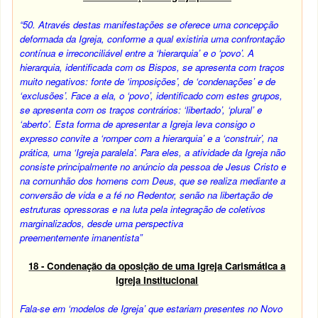
“50.
Através destas manifestações se oferece uma concepção
deformada da Igreja, conforme a qual existiria uma confrontação
contínua e irreconciliável entre a ‘hierarquia’ e o ‘povo’. A
hierarquia, identificada com os Bispos, se apresenta com traços
muito negativos: fonte de ‘imposições’, de ‘condenações’ e de
‘exclusões’. Face a ela, o ‘povo’, identificado com estes grupos,
se apresenta com os traços contrários: ‘libertado’, ‘plural’ e
‘aberto’. Esta forma de apresentar a Igreja leva consigo o
expresso convite a ‘romper com a hierarquia’ e a ‘construir’, na
prática, uma ‘Igreja paralela’. Para eles, a atividade da Igreja não
consiste principalmente no anúncio da pessoa de Jesus Cristo e
na comunhão dos homens com Deus, que se realiza mediante a
conversão de vida e a fé no Redentor, senão na libertação de
estruturas opressoras e na luta pela integração de coletivos
marginalizados, desde uma perspectiva
preementemente imanentista”
18 - Condenação da oposição de uma Igreja Carismática a
Igreja Institucional
Fala-se em ‘modelos de Igreja’ que estariam presentes no Novo