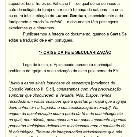
supostos bons frutos do Vaticano II – do qual só se conhece a
auto demolição da Igreja em meio à fumaça de satanás – e uma
ou outra infeliz citação da
Lumen Gentium
, especialmente a do
famigerado e errado “
subsistit
” – o documento têm passagens
excelentes que citaremos.
Publicaremos a íntegra do documento, quando a Santa Sé
editar a tradução dele em português.
1- CRISE DA FÉ E SECULARIZAÇÃO
Logo de início, o Episcopado apresenta o principal
problema da Igreja: a secularização do clero pela perda da Fé:
“
Junto a estes sinais luminosos de esperança
[provindos do
Concílio Vaticano II, Sic!]
, constatamos com viva preocupação
sombras que obscurecem a Verdade. Nós, Bispos, temos
recordado em várias ocasiões que a questão principal que a Igreja
deve enfrentar na Espanha é sua secularização interna
[8]
. Na
origem da secularização está a perda da fé e de sua inteligência,
na qual, sem dúvida, desempenham um papel importante algumas
propostas teológicas deficientes relacionadas com a confissão da
fé cristológica. Trata-se de interpretações reducionistas que não