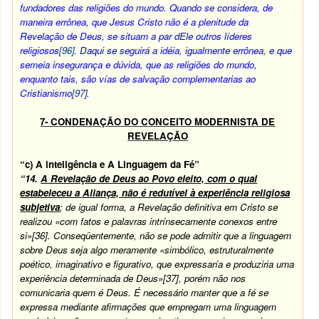
fundadores das religiões do mundo. Quando se considera, de
maneira errônea, que Jesus Cristo não é a plenitude da
Revelação de Deus, se situam a par dEle outros líderes
religiosos
[96]
. Daqui se seguirá a idéia, igualmente errônea, e que
semeia insegurança e dúvida, que as religiões do mundo,
enquanto tais, são vías de salvação complementarias ao
Cristianismo
[97]
.
7- CONDENAÇÃO DO CONCEITO MODERNISTA DE
REVELAÇÃO
“c) A inteligência e A Linguagem da Fé”
“14.
A Revelação de Deus ao Povo eleito, com o qual
estabeleceu a Aliança, não é redutível à experiência religiosa
subjetiva
; de igual forma, a Revelação definitiva em Cristo se
realizou «com fatos e palavras intrínsecamente conexos entre
si»
[36]
. Conseqüentemente, não se pode admitir que a linguagem
sobre Deus seja algo meramente «simbólico, estruturalmente
poético, imaginativo e figurativo, que expressaría e produziria uma
experiência determinada de Deus»
[37]
, porém não nos
comunicaria quem é Deus. É necessário manter que a fé se
expressa mediante afirmações que empregam uma linguagem