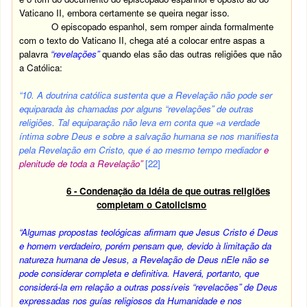
Vaticano II, embora certamente se queira negar isso.
O episcopado espanhol, sem romper ainda formalmente
com o texto do Vaticano II, chega até a colocar entre aspas a
palavra
“revelações”
quando elas são das outras religiões que não
a Católica:
“10.
A doutrina católica sustenta que a Revelação não pode ser
equiparada às chamadas por alguns “revelações” de outras
religiões. Tal equiparação não leva em conta que «a verdade
íntima sobre Deus e sobre a salvação humana se nos manifiesta
pela Revelação em Cristo, que é ao mesmo tempo mediador
e
plenitude de toda a Revelação”
[22]
6 - Condenação da idéia de que outras religiões
completam o Catolicismo
“Algumas propostas teológicas afirmam que Jesus Cristo é Deus
e homem verdadeiro, porém pensam que, devido à limitação da
natureza humana de Jesus, a Revelação de Deus nEle não se
pode considerar completa e definitiva. Haverá, portanto, que
considerá-la em relação a outras possíveis “revelacões” de Deus
expressadas nos guías religiosos da Humanidade e nos