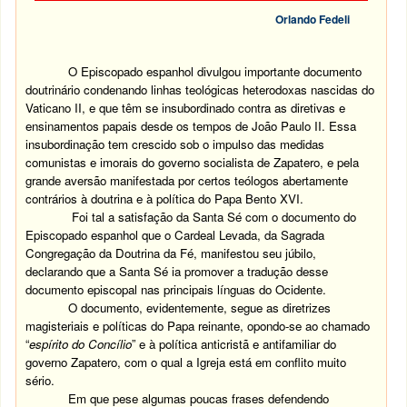
Orlando Fedeli
O Episcopado espanhol divulgou importante documento
doutrinário condenando linhas teológicas heterodoxas nascidas do
Vaticano II, e que têm se insubordinado contra as diretivas e
ensinamentos papais desde os tempos de João Paulo II. Essa
insubordinação tem crescido sob o impulso das medidas
comunistas e imorais do governo socialista de Zapatero, e pela
grande aversão manifestada por certos teólogos abertamente
contrários à doutrina e à política do Papa Bento XVI.
Foi tal a satisfação da Santa Sé com o documento do
Episcopado espanhol que o Cardeal Levada, da Sagrada
Congregação da Doutrina da Fé, manifestou seu júbilo,
declarando que a Santa Sé ia promover a tradução desse
documento episcopal nas principais línguas do Ocidente.
O documento, evidentemente, segue as diretrizes
magisteriais e políticas do Papa reinante, opondo-se ao chamado
“
espírito do Concílio
” e à política anticristã e antifamiliar do
governo Zapatero, com o qual a Igreja está em conflito muito
sério.
Em que pese algumas poucas frases defendendo