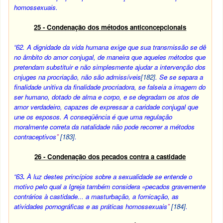
homossexuais.
25 - Condenação dos métodos anticoncepcionais
“62. A
dignidade da vida humana exige que sua transmissão se dê
no âmbito do amor conjugal, de maneira que aqueles métodos que
pretendam substituir e não simplesmente ajudar a intervenção dos
cnjuges na procriação, não são admissíveis
[182]
. Se se separa a
finalidade unitiva da finalidade procriadora, se falseia a imagem do
ser humano, dotado de alma e corpo, e se degradam os atos de
amor verdadeiro, capazes de expressar a caridade conjugal que
une os esposos. A conseqüência é que uma regulação
moralmente correta da natalidade não pode recorrer a métodos
contraceptivos
”
[183]
.
26 - Condenação dos pecados contra a castidade
“63
.
À luz destes princípios sobre a sexualidade se entende o
motivo pelo qual a Igreja também considera «pecados gravemente
contrários à castidade... a masturbação, a fornicação, as
atividades pornográficas e as práticas homossexuais
”
[184]
.