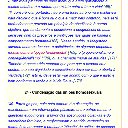
A raíz mais profunda da crise moral que afeta gravemente a
muitos cristãos é a ruptura que existe entre a fé e a vida
[149]
,”
“A consciência, portanto, não é uma fonte autônoma e exclusiva
para decidir o que é bom ou o que é mau; pelo contrário, nela está
profundamente gravado um princípio de obediência à norma
objetiva, que fundamenta e condiciona a congruência de suas
decisões com os preceitos e proibições nos quais se baseia o
comportamento humano»
[168]
. Nesse sentido, o Magistério
advertiu sobre as lacunas e deficiências de algumas propostas
m
orais como a ‘opção fundamental’
[169]
, o ‘proporcionalismo e
conseqüêncialismo
’
[170]
, ou a chamada ‘moral de atitudes
’
[171]
.
Também é necessário recordar que para que a pessoa atue
conforme a sua dignidade e consciência deve ser reta e aberta à
Verdade
[172]
, isto é, deve estar «de acordo com o que é justo e
bom conforme a razão e a lei de Deus»
[173]
.
24 - Condenação das uniões homossexuais
“49.
Estes grupos, cuja nota comum é o dissenção, se
manifestaram em intervenções públicas, entre outros temas e
questões ético-morais, a favor das absolvições coletivas e do
sacerdócio feminino, e tergiversaram o sentido verdadeiro do
matrimônio ao propor e praticar a ‘bênção’ de uniões de pessoas