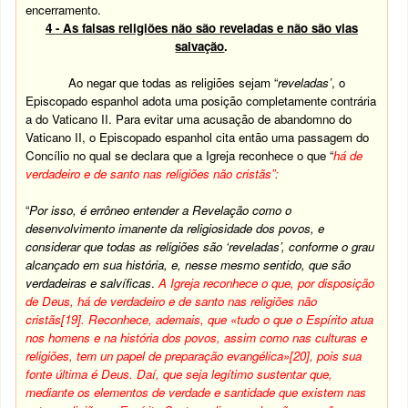
encerramento.
4 - As falsas religiões não são reveladas e não são vias
salvação
.
Ao negar que todas as religiões sejam “
reveladas’
, o
Episcopado espanhol adota uma posição completamente contrária
a do Vaticano II. Para evitar uma acusação de abandomno do
Vaticano II, o Episcopado espanhol cita então uma passagem do
Concílio no qual se declara que a Igreja reconhece o que “
há de
verdadeiro e de santo nas religiões não cristãs”:
“
Por isso, é errôneo entender a Revelação como o
desenvolvimento imanente da religiosidade dos povos, e
considerar que todas as religiões são ‘reveladas’, conforme o grau
alcançado em sua história, e, nesse mesmo sentido, que são
verdadeiras e salvíficas
.
A Igreja reconhece o que, por disposição
de Deus, há de verdadeiro e de santo nas religiões não
cristãs
[19]
. Reconhece, ademais, que «tudo o que o Espírito atua
nos homens e na história dos povos, assim como nas culturas e
religiões, tem un papel de preparação evangélica»
[20]
, pois sua
fonte última é Deus. Daí, que seja legítimo sustentar que,
mediante os elementos de verdade e santidade que existem nas