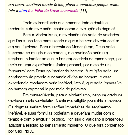
em troca, continua sendo única, plena e completa porque quem
fala e
a
tua
é o Filho de Deus encarnado”
[41]
.
Texto extraordinário que condena toda a doutrina
modernista da revelação, assim como a evolução do dogma!
Para o Modernismo, a revelação não seria de verdades
que Deus nos teria comunicado e que o homem deveria aceitar
em seu intelecto. Para a heresia do Modernismo, Deus seria
imanente ao mundo e ao homem, e a revelação seria um
sentimento interior ao qual o homem acederia de modo vago, por
meio de uma experiência mística pessoal, por meio de um
“encontro” com Deus no interior do homem. A religião seria um
sentimento da própria substância divina no homem, e essa
experiência reveladora seria inefável, isto é, que seria impossível
ao homem expressá-la por meio de palavras.
Em conseqüência, para o Modernismo, nenhum credo de
verdades seria verdadeiro. Nenhuma religião possuiria a verdade.
Os dogmas seriam formulações imperfeitas do sentimento
inefável, e suas fórmulas poderiam e deveriam mudar com o
tempo e com o evoluir filosófico. Por isso o Vaticano II pretendeu
adaptar a religião ao pensamento moderno. O que fora condenado
por São Pio X.