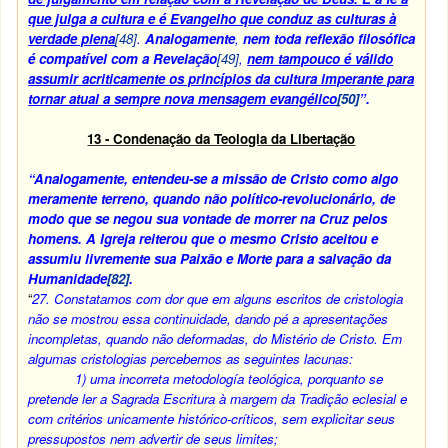
que julga a cultura e é Evangelho que conduz as culturas à
verdade plena
[48]
.
Analogamente
,
nem toda reflexão filosófica
é compatível com a Revelação
[49]
,
nem tampouco é válido
assumir acriticamente os princípios da cultura imperante para
tornar atual a sempre nova mensagem evangélico
[50]
”.
13 - Condenação da Teologia da Libertação
“Analogamente, entendeu-se a missão de Cristo como algo
meramente terreno, quando não político-revolucionário, de
modo que se negou sua vontade de morrer na Cruz pelos
homens. A Igreja reiterou que o mesmo Cristo aceitou e
assumiu livremente sua Paixão e Morte para a salvação da
Humanidade
[82]
.
“
27.
Constatamos com dor que em alguns escritos de cristologia
não se mostrou essa continuidade, dando pé a apresentações
incompletas, quando não deformadas, do Mistério de Cristo. Em
algumas cristologias percebemos as seguintes lacunas:
1) uma incorreta metodología teológica, porquanto se
pretende ler a Sagrada Escritura à margem da Tradição eclesial e
com critérios unicamente histórico-críticos, sem explicitar seus
pressupostos nem advertir de seus limites;