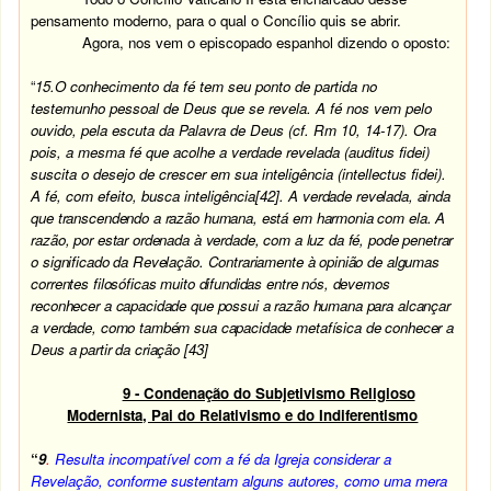
pensamento moderno, para o qual o Concílio quis se abrir.
Agora, nos vem o episcopado espanhol dizendo o oposto:
“
15.
O conhecimento da fé tem seu ponto de partida no
testemunho pessoal de Deus que se revela. A fé nos vem pelo
ouvido, pela escuta da Palavra de Deus (cf. Rm 10, 14-17). Ora
pois, a mesma fé que acolhe a verdade revelada (auditus fidei)
suscita o desejo de crescer em sua inteligência (intellectus fidei).
A fé, com efeito, busca inteligência
[42]
.
A verdade revelada, ainda
que transcendendo a razão humana, está em harmonia com ela. A
razão, por estar ordenada à verdade, com a luz da fé, pode penetrar
o significado da Revelação. Contrariamente à opinião de algumas
correntes filosóficas muito difundidas entre nós, devemos
reconhecer a capacidade que possui a razão humana para alcançar
a verdade, como também sua capacidade metafísica de conhecer a
Deus a partir da criação
[43]
9 - Condenação do Subjetivismo Religioso
Modernista, Pai do Relativismo e do Indiferentismo
“
9
.
Resulta incompatível
com a fé da Igreja considerar a
Revelação, conforme sustentam alguns autores, como uma mera