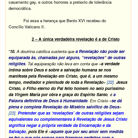
casamento gay, e outros horrores a pretexto de tolerância
democrática.
Foi essa a herança que Bento XVI recebeu do
Concílio Vaticano II.
2 – A única verdadeira revelação é a de Cristo
“
10.
A doutrina católica sustenta que
a Revelação não pode ser
equiparada às, chamadas por alguns, “revelações” de outras
religiões
. Tal equiparação não leva em conta que «
a verdade
íntima sobre Deus e sobre a salvação humana se nos
manifesta pela Revelação em Cristo, que é, a um mesmo
tempo, mediador e plenitude de toda a Revelação
»
[22]
.
Jesus
Cristo, o Filho eterno do Pai feito homem no seio puríssimo
da Virgem María por obra e graça do Espírito Santo
, é
a
Palavra definitiva de Deus à Humanidade
. Em Cristo «
se dá
plena e completa Revelação do Mistério salvífico de Deus
»
[23]
.
Pretender que as
“
revelações
”
de outras religiões sejam
equivalentes ou complementares à Revelação de Jesus Cristo
significa negar a própria verdade da Encarnação e da
Salvação
,
pois Ele é
«
aquele que por seu amor sem medida
se fez o que nós somos para fazermos perfeitos com a