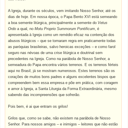
A Igreja, durante os séculos, vem imitando Nosso Senhor, até os
dias de hoje. Em nossa época, o Papa Bento XVI está semeando
a boa semente litúrgica, principalmente a semente do
Vetus
Ordo
a qual, no
Motu Proprio Summorum Pontificum
, é
apresentada à Igreja como um remédio eficaz na contenção dos
abusos litúrgicos – que se tornaram regra em praticamente todas
as paróquias brasileiras, salvo heroicas exceções – e como farol
seguro nas névoas de uma crise litúrgica e doutrinal sem
precedentes na Igreja. Como na parábola de Nosso Senhor, a
semeadura do Papa encontra vários terrenos. E os terrenos férteis
aqui no Brasil, já se mostram numerosos. Estes terrenos são os
corações de muitos bons padres e alguns excelentes bispos que
compreendem bem essa empresa e põe em prática, com coragem
e amor à Igreja, a Santa Liturgia da Forma Extraordinária, mesmo
sabendo das incompreensões que sofrerão.
Pois bem, é ai que entram os grilos!
Grilos que, como se sabe, não existem na parábola de Nosso
Senhor. Para nossos amigos – e inimigos – leitores que não estão