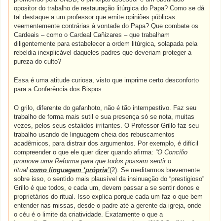
opositor do trabalho de restauração litúrgica do Papa? Como se dá
tal destaque a um professor que emite opiniões públicas
veementemente contrárias à vontade do Papa? Que combate os
Cardeais – como o Cardeal Cañizares – que trabalham
diligentemente para estabelecer a ordem litúrgica, solapada pela
rebeldia inexplicável daqueles padres que deveriam proteger a
pureza do culto?
Essa é uma atitude curiosa, visto que imprime certo desconforto
para a Conferência dos Bispos.
O grilo, diferente do gafanhoto, não é tão intempestivo. Faz seu
trabalho de forma mais sutil e sua presença só se nota, muitas
vezes, pelos seus estalidos irritantes. O Professor Grillo faz seu
trabalho usando de linguagem cheia dos rebuscamentos
acadêmicos, para distrair dos argumentos. Por exemplo, é difícil
compreender o que ele quer dizer quando afirma:
“O Concílio
promove uma Reforma para que todos possam sentir o
ritual
como linguagem ‘própria’
(2). Se meditarmos brevemente
sobre isso, o sentido mais plausível da insinuação do “prestigioso”
Grillo é que todos, e cada um, devem passar a se sentir donos e
proprietários do ritual. Isso explica porque cada um faz o que bem
entender nas missas, desde o padre até a gerente da igreja, onde
o céu é o limite da criatividade. Exatamente o que a