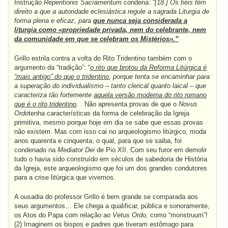
Instrução
Repentionis Sacramentum
condena:
“[18.] Os fiéis têm
direito a que a autoridade eclesiástica regule a sagrada Liturgia de
forma plena e eficaz, para
que nunca seja considerada a
liturgia como «propriedade privada, nem do celebrante, nem
da comunidade em que se celebram os Mistérios».”
Grillo estrila contra a volta do Rito Tridentino também com o
argumento da “tradição”: “
o rito que brotou da Reforma Litúrgica é
“mais antigo” do que o tridentino
, porque tenta se encaminhar para
a superação do individualismo – tanto clerical quanto laical – que
caracteriza tão fortemente
aquela versão moderna do rito romano
que é o rito tridentino
.
. Não apresenta provas de que o
Novus
Ordo
tenha características da forma de celebração da Igreja
primitiva, mesmo porque hoje em dia se sabe que essas provas
não existem. Mas com isso cai no arqueologismo litúrgico, moda
anos quarenta e cinquenta, o qual, para que se saiba, foi
condenado na
Mediator Dei
de Pio XII. Com seu furor em demolir
tudo o havia sido construído em séculos de sabedoria de História
da Igreja, este arqueologismo que foi um dos grandes condutores
para a crise litúrgica que vivemos.
A ousadia do professor Grillo é bem grande se comparada aos
seus argumentos… Ele chega a qualificar, pública e sonoramente,
os Atos do Papa com relação ao
Vetus Ordo,
como “monstruum”!
(2) Imaginem os bispos e padres que tiveram estômago para