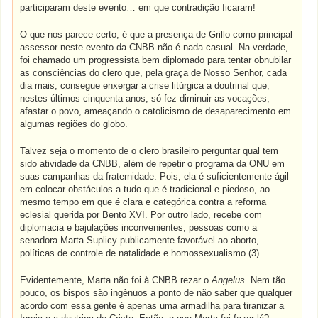
participaram deste evento… em que contradição ficaram!
O que nos parece certo, é que a presença de Grillo como principal
assessor neste evento da CNBB não é nada casual. Na verdade,
foi chamado um progressista bem diplomado para tentar obnubilar
as consciências do clero que, pela graça de Nosso Senhor, cada
dia mais, consegue enxergar a crise litúrgica a doutrinal que,
nestes últimos cinquenta anos, só fez diminuir as vocações,
afastar o povo, ameaçando o catolicismo de desaparecimento em
algumas regiões do globo.
Talvez seja o momento de o clero brasileiro perguntar qual tem
sido atividade da CNBB, além de repetir o programa da ONU em
suas campanhas da fraternidade. Pois, ela é suficientemente ágil
em colocar obstáculos a tudo que é tradicional e piedoso, ao
mesmo tempo em que é clara e categórica contra a reforma
eclesial querida por Bento XVI. Por outro lado, recebe com
diplomacia e bajulações inconvenientes, pessoas como a
senadora Marta Suplicy publicamente favorável ao aborto,
políticas de controle de natalidade e homossexualismo (3).
Evidentemente, Marta não foi à CNBB rezar o
Angelus
. Nem tão
pouco, os bispos são ingênuos a ponto de não saber que qualquer
acordo com essa gente é apenas uma armadilha para tiranizar a