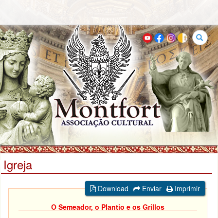
Buscar
Igreja
Download
Enviar
Imprimir
O Semeador, o Plantio e os Grillos