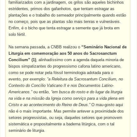
familiarizados com a jardinagem, os grilos são aqueles bichinhos
estridentes, primos dos gafanhotos, que tentam estragar as
plantações e o trabalho do semeador principalmente quando estão
no começo, pois que as plantas são mais tenras e vulneráveis.
Enfim, é o bicho que tenta estragar a semente que já brota em
solo fértil.
Na semana passada, a CNBB realizou o
“Seminário Nacional de
Liturgia em comemoração aos 50 anos do Sacrosanctum
Concilium” (1)
,
alinhadíssimo com a agenda daquela minoria de
bispos simpatizantes do progressismo cafona latino americano,
como se pode notar pela fóssil terminologia adotada para o
evento, por exemplo:
“a Releitura da Sacrosantum Concilium, no
Contexto do Concílio Vaticano II e nos Documentos Latino-
Americanos.”
ou então,
“em busca do rosto e do lugar da liturgia
na vida e na missão da Igreja como serviço para a vida plena em
Cristo e ao acontecimento do Reino de Deus.”
O mau-gosto aqui
não é o mais importante. Mas permite antever a proximidade dos
setores progressistas, ou seja, daqueles setores que promovem
sistemática e propositalmente a baderna litúrgica, com o tal
seminário de liturgia.