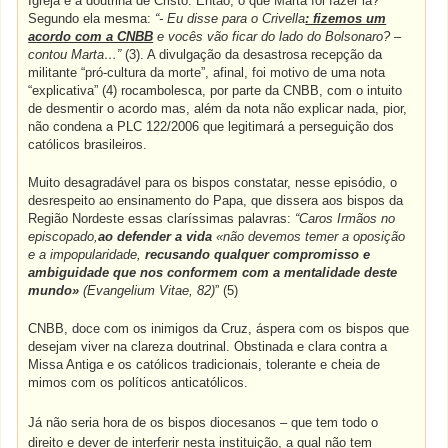
Igreja e a doutrina de Cristo. Então, o que Marta foi fazer lá?
Segundo ela mesma:
“- Eu disse para o Crivella
: fizemos um
acordo com a CNBB
e vocês vão ficar do lado do Bolsonaro? –
contou Marta…”
(3). A divulgação da desastrosa recepção da
militante “pró-cultura da morte”, afinal, foi motivo de uma nota
“explicativa” (4) rocambolesca, por parte da CNBB, com o intuito
de desmentir o acordo mas, além da nota não explicar nada, pior,
não condena a PLC 122/2006 que legitimará a perseguição dos
católicos brasileiros.
Muito desagradável para os bispos constatar, nesse episódio, o
desrespeito ao ensinamento do Papa, que dissera aos bispos da
Região Nordeste essas claríssimas palavras:
“Caros Irmãos no
episcopado,
ao defender a vida
«não devemos temer a oposição
e a impopularidade,
recusando qualquer compromisso e
ambiguidade que nos conformem com a mentalidade deste
mundo»
(Evangelium Vitae, 82)
”
(5)
CNBB, doce com os inimigos da Cruz, áspera com os bispos que
desejam viver na clareza doutrinal. Obstinada e clara contra a
Missa Antiga e os católicos tradicionais, tolerante e cheia de
mimos com os políticos anticatólicos.
Já não seria hora de os bispos diocesanos – que tem todo o
direito e dever de interferir nesta instituição, a qual não tem