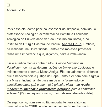
Andrea Grillo
Pois essa ala, como principal assessor do simpósio, convidou o
professor de Teologia Sacramental na Pontifícia Faculdade
Teológica da Universidade de São Anselmo em Roma, e no
Instituto de Liturgia Pastoral de Pádua,
Andrea Grillo
. Embora,
na realidade, na Universidade Santo Anselmo esse professor
tenha uma importância que, digamos, beira a irrelevância.
Grillo é radicalmente contra o
Motu Proprio Summorum
Pontificum
, contra as determinações do
Universae Ecclesiae
e
evidentemente contra a Missa Antiga. Ele, ousadamente, defende
que a benevolência e justiça do Papa Bento XVI para com a Igreja
e a Missa Tridentina não passam de uma
“pretensão de
paralelismo ritual (…) o que – já à primeira vista –
se revela
incoerente, ineficaz e gravemente perigoso
para a comunhão
eclesial.”
(2) [destaques nossos, mas palavras absurdas dele].
Ou seja, como, num evento tão importante para a liturgia
promovido pela CNBB, o principal assessor é um obstinado