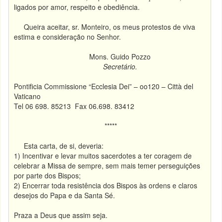
ligados por amor, respeito e obediência.
Queira aceitar, sr. Monteiro, os meus protestos de viva
estima e consideração no Senhor.
Mons. Guido Pozzo
Secretário.
Pontificia Commissione “Ecclesia Dei” – oo120 – Città del
Vaticano
Tel 06 698. 85213 Fax 06.698. 83412
*****
Esta carta, de si, deveria:
1)
Incentivar e levar muitos sacerdotes a ter coragem de
celebrar a Missa de sempre, sem mais temer perseguições
por parte dos Bispos;
2)
E
ncerrar toda resistência dos Bispos às ordens e claros
desejos do Papa e da Santa Sé.
Praza a Deus que assim seja.