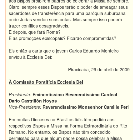
aos Bispos proibirem padres de celebrar a Missa de sempre.
Claro, sempre esses Bispos terão o poder de ameaçar seus
sacerdotes de transferência para uma paróquia suburbana
onde Judas vendeu suas botas. Mas sempre isso poderá
trazer conflitos desagradáveis.
E depois, que fará Roma?
E as promoções episcopais? Ficarão comprometidas?
Eis então a carta que o jovem Carlos Eduardo Monteiro
enviou à Ecclesia Dei:
Piracicaba, 29 de abril de 2009
À Comissão Pontifícia Ecclesia Dei
Presidente
:
Eminentíssimo
Reverendíssimo Cardeal
Darìo Castrillòn Hoyos
Vice-Presidente:
Reverendíssimo Monsenhor Camille Perl
Em muitas Dioceses no Brasil os fiéis têm pedido aos
respectivos Bispos a Missa na Forma Extraordinária do Rito
Romano. No entanto, os Bispos não têm concedido
permissão para que algum padre possa celebrar a Missa