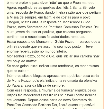
é mero pretexto para dizer "não" ao que o Papa mandou.
Agora, repetindo-se as queixas dos fiéis à Santa Sé, veio
uma resposta de Roma, dando inteira razão aos que pediam
a Missa de sempre, em latim, e de costas para o povo.
Chegou, nestes dias, a resposta de Monsenhor Guido
Pozzo, novo Secretário da Pontifícia Comissão Ecclesia Dei
a um jovem do interior paulista, que colocou perguntas
pertinentes e respeitosas às autoridades romanas.
Esssa resposta de Monsenhor Guido Pozzo — parece que a
primeira desde que ele assumiu seu novo posto — teve
enorme repercussão no mundo inteiro.
Monsenhor Pozzo, como o Cid, quis iniciar sua carreira “
par
um coup de maître
”.
Se esse golpe inicial indicar uma tendência, os modernistas
que se cuidem.
Inúmeros sites e blogs se apressaram a publicar essa carta
de Mons Pozzo, pois ela indica uma retomada da ofensiva
do Papa a favor da Missa de sempre.
Com essa resposta, a “muralha de fumaça” erguida pelos
Bispos filo modernistas brasileiros se esvaiu como neblina
em ventania. Depois dessa carta do novo Secretáro da
Pontifícia Comissão Ecclesia Dei, ficará quase impossível