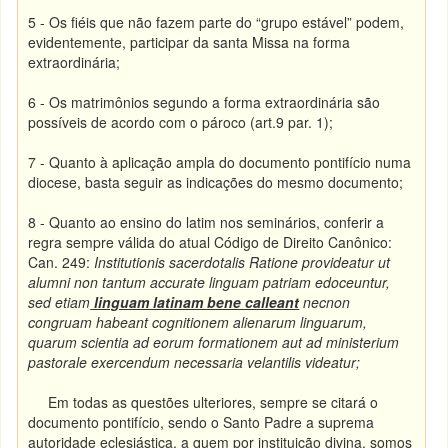
5 -
Os fiéis que não fazem parte do “grupo estável” podem,
evidentemente, participar da santa Missa na forma
extraordinária;
6 -
Os matrimônios segundo a forma extraordinária são
possíveis de acordo com o pároco (art.9 par. 1);
7 -
Quanto à aplicação ampla do documento pontifício numa
diocese, basta seguir as indicações do mesmo documento;
8 -
Quanto ao ensino do latim nos seminários, conferir a
regra sempre válida do atual Código de Direito Canônico:
Can. 249:
Institutionis sacerdotalis Ratione provideatur ut
alumni non tantum accurate linguam patriam edoceuntur,
sed etiam
linguam latinam bene calleant
necnon
congruam habeant cognitionem alienarum linguarum,
quarum scientia ad eorum formationem aut ad ministerium
pastorale exercendum necessaria velantilis videatur;
Em todas as questões ulteriores, sempre se citará o
documento pontifício, sendo o Santo Padre a suprema
autoridade eclesiástica, a quem por instituição divina, somos