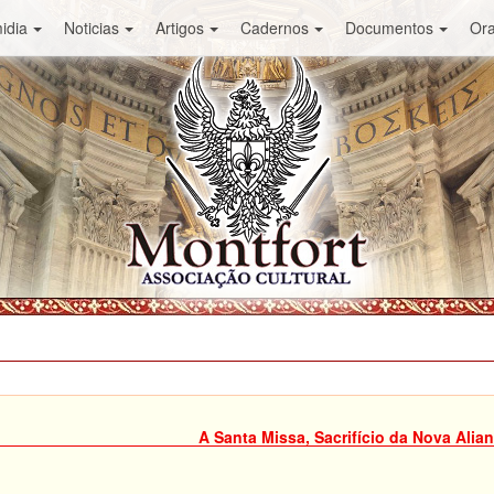
idia
Noticias
Artigos
Cadernos
Documentos
Or
A Santa Missa, Sacrifício da Nova Alia