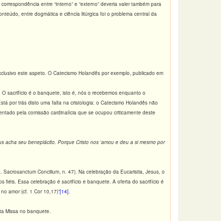
correspondência entre “interno” e “externo” deveria valer também para
nteúdo, entre dogmática e ciência litúrgica foi o problema central da
exclusivo este aspeto. O Catecismo Holandês por exemplo, publicado em
. O sacrifício é o banquete, isto é, nós o recebemos enquanto o
stá por trás disto uma falta na cristologia: o Catecismo Holandês não
ientado pela comissão cardinalícia que se ocupou criticamente deste
eus acha seu beneplácito. Porque Cristo nos ‘amou e deu a si mesmo por
st. Sacrosanctum Concilium, n. 47). Na celebração da Eucaristia, Jesus, o
 fiéis. Essa celebração é sacrifício e banquete. A oferta do sacrifício é
no amor (cf. 1 Cor 10,17)”
[14]
.
ta Missa no banquete.