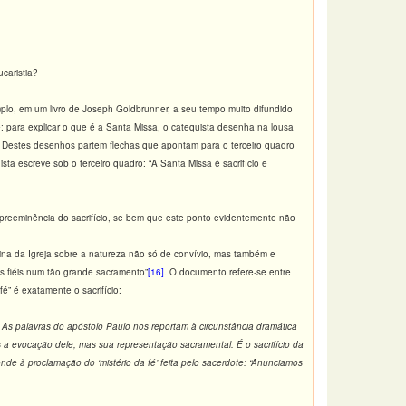
caristia?
emplo, em um livro de Joseph Goldbrunner, a seu tempo muito difundido
: para explicar o que é a Santa Missa, o catequista desenha na lousa
io. Destes desenhos partem flechas que apontam para o terceiro quadro
ista escreve sob o terceiro quadro: “A Santa Missa é sacrifício e
a preeminência do sacrifício, se bem que este ponto evidentemente não
trina da Igreja sobre a natureza não só de convívio, mas também e
 os fiéis num tão grande sacramento”
[16]
. O documento refere-se entre
é” é exatamente o sacrifício:
e. As palavras do apóstolo Paulo nos reportam à circunstância dramática
s a evocação dele, mas sua representação sacramental. É o sacrifício da
nde à proclamação do ‘mistério da fé’ feita pelo sacerdote: “Anunciamos