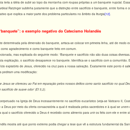
sta teria a idéia de subir ao topo da montanha com roupas próprias a um banquete nupcial. Essa 
rdeal Ratzinger sublinha justamente que a distinção entre sacrifício e banquete, entre forma e co
ativo que explica a maior parte dos problema particulares no âmbito da liturgia
[12]
.
 “banquete”: o exemplo negativo do Catecismo Holandês
nte determinada pela dimensão do banquete, arrisca-se colocar em primeira linha, até de modo 
ia como agradecimento e como banquete feito em comum.
encionada, mas explicada do seguinte modo: “Banquete e sacrifício não são duas coisas diversas
sta explicação, o sacrifício desaparece no banquete. Identifica-se o sacrifício com a comunhão. E
fício expiatório de Jesus, oferecido na cruz para a nossa salvação. Exatamente este ponto é sal
is pediram uma modificação:
ue Jesus se ofereceu ao Pai em reparação pelos nossos delitos como santo sacrifício no qual D
acrifício de suave odor’ (Ef 5,2).
 perpetuado na Igreja de Deus incessantemente no sacrifício eucarístico (veja-se Vaticano II, Co
e a Deus por meio da oferta consacratória a qual é realizada pelos sacerdotes e à qual se unem os
al o sacrifício oferecido a Deus é recebido como alimento para unir os fiéis com ele e entre si 
dês mostra até que ponto extremo podia chegar a tese que vê a estrutura fundamental da San