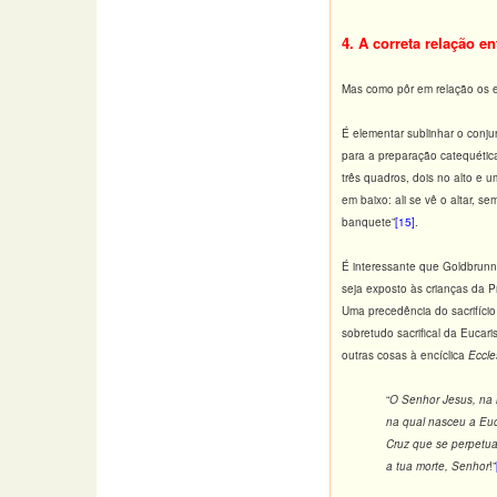
4. A correta relação en
Mas como pôr em relação os e
É elementar sublinhar o conju
para a preparação catequética
três quadros, dois no alto e 
em baixo: ali se vê o altar, s
banquete”
[15]
.
É interessante que Goldbrunne
seja exposto às crianças da 
Uma precedência do sacrifício
sobretudo sacrifical da Eucari
outras cosas à encíclica
Eccle
“
O Senhor Jesus, na n
na qual nasceu a Euc
Cruz que se perpetua
a tua morte, Senhor
!”