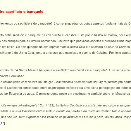
tre sacrifício e banquete
lementos do sacrifício e do banquete? E como enquadrar os outros aspetos fundamentais da Eu
nto entre sacrifício e banquete na celebração eucarística. Este ponto básico se mostra, por ex
 das crianças para a Primeira Comunhão, um texto que por vários aspetos é precioso ainda hoje
um em baixo. Os dois quadros no alto representam a Última Ceia e o sacrifício da cruz no Calvár
emelhante à da Última Ceia, junto a uma cruz que manifesta o evento do Calvário. Por fim o catequ
r não diz: “A Santa Missa é banquete e sacrifício”, mas “sacrifício e banquete”. Aí se acha um
Primeira Comunhão.
 é estabelecida com clareza na Istrução
Redemptionis Sacramentum
(2004): “A ininterrupta dou
stia é justamente considerada entre os principais critérios para uma plena participação de todos
sia de
Eucaristia
de 2002. O primeiro ponto posto em evidência no capítulo sobre o “Mistério da f
oite em que foi entregue’ (1 Cor 11,23), instituiu o Sacrifício eucarístico de seu corpo e sangu
aristia. Ela leva indelevelmente inscrito o evento da paixão e da morte do Senhor. Não é apena
 nos séculos. Bem exprimem essa verdade as palavras com as quais o povo, no rito latino, respo
[17]