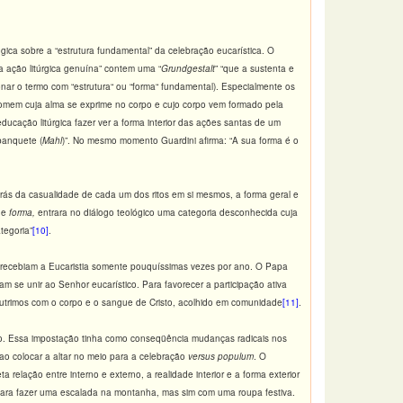
ica sobre a “estrutura fundamental” da celebração eucarística. O
a ação litúrgica genuína” contem uma “
Grundgestalt
” “que a sustenta e
nar o termo com “estrutura“ ou “forma“ fundamental). Especialmente os
homem cuja alma se exprime no corpo e cujo corpo vem formado pela
ucação litúrgica fazer ver a forma interior das ações santas de um
banquete (
Mahl
)”. No mesmo momento Guardini afirma: “A sua forma é o
trás da casualidade de cada um dos ritos em si mesmos, a forma geral e
 de
forma,
entrara no diálogo teológico uma categoria desconhecida cuja
tegoria”
[10]
.
s recebiam a Eucaristia somente pouquíssimas vezes por ano. O Papa
m se unir ao Senhor eucarístico. Para favorecer a participação ativa
 nutrimos com o corpo e o sangue de Cristo, acolhido em comunidade
[11]
.
ico. Essa impostação tinha como conseqüência mudanças radicais nos
 ao colocar a altar no meio para a celebração
versus populum
. O
relação entre interno e externo, a realidade interior e a forma exterior
ara fazer uma escalada na montanha, mas sim com uma roupa festiva.