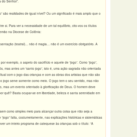
a do Senhor”.
” são realidades de igual nível? Ou um significado é mais amplo que o
 si. Para ver a necessidade de um tal equilíbrio, cito-vos os títulos
alemão na Diocese de Colônia:
esentação (teatral)… não é magia… não é um exercício obrigatório. A
por exemplo, o aspeto do sacrifício e aquele de “jogo”. Como “jogo”,
s, mas antes um “santo jogo”, isto é, uma ação sagrada não orientada
cultual com o jogo das crianças e com as obras dos artistas que não são
l o jogo serve somente como meio. O jogo tem o seu sentido, mas não
tivo, mas um evento orientado à glorificação de Deus. O homem deve
 por quê? Basta ocupar-se em liberdade, beleza e santa serenidade em
usem como simples meio para alcançar outra coisa que não seja a
jogo” falta, costumeiramente, nas explicações históricas e sistemáticas
ver um inteiro programa de catequese às crianças sob o título: “A