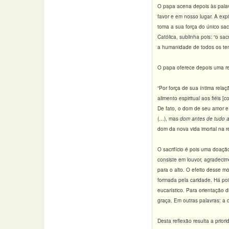
O papa acena depois às palav
favor e em nosso lugar. A exp
toma a sua força do único sac
Católica, sublinha pois: “o sacr
a humanidade de todos os tempo
O papa oferece depois uma re
“Por força de sua íntima relaç
alimento espiritual aos fiéis
De fato, o dom de seu amor e
(…), mas
dom antes de tudo a
dom da nova vida imortal na r
O sacrifício é pois uma doação 
consiste em louvor, agradecim
para o alto. O efeito desse 
formada pela caridade. Há po
eucarístico. Para orientação d
graça. Em outras palavras: a
Desta reflexão resulta a prio