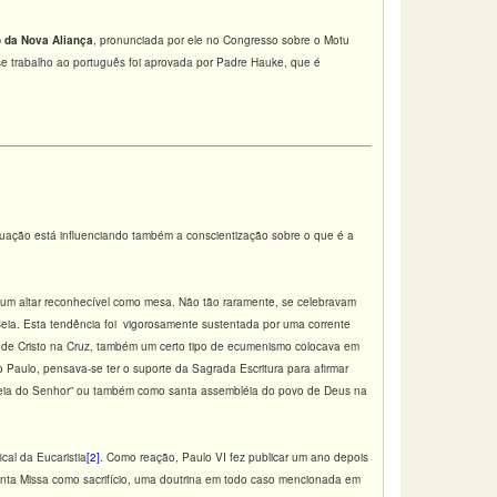
o da Nova Aliança
, pronunciada por ele no Congresso sobre o Motu
e trabalho ao português foi aprovada por Padre Hauke, que é
tuação está influenciando também a conscientização sobre o que é a
r um altar reconhecível como mesa. Não tão raramente, se celebravam
eia. Esta tendência foi vigorosamente sustentada por uma corrente
io de Cristo na Cruz, também um certo tipo de ecumenismo colocava em
 Paulo, pensava-se ter o suporte da Sagrada Escritura para afirmar
“Ceia do Senhor” ou também como santa assembléia do povo de Deus na
cal da Eucaristia
[2]
. Como reação, Paulo VI fez publicar um ano depois
anta Missa como sacrifício, uma doutrina em todo caso mencionada em