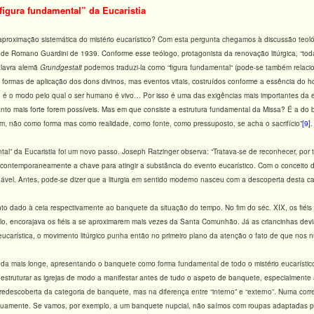
figura fundamental” da Eucaristia
proximação sistemática do mistério eucarístico? Com esta pergunta chegamos à discussão teológ
de Romano Guardini de 1939. Conforme esse teólogo, protagonista da renovação litúrgica, “tod
palavra alemã
Grundgestalt
podemos traduzi-la como “figura fundamental“ (pode-se também relacio
 formas de aplicação dos dons divinos, mas eventos vitais, costruídos conforme a essência do 
, é o modo pelo qual o ser humano é vivo… Por isso é uma das exigências mais importantes da ed
nto mais forte forem possíveis. Mas em que consiste a estrutura fundamental da Missa? É a do 
ém, não como forma mas como realidade, como fonte, como pressuposto, se acha o sacrifício”
[9]
.
al” da Eucaristia foi um novo passo. Joseph Ratzinger observa: “Tratava-se de reconhecer, por 
 contemporaneamente a chave para atingir a substância do evento eucarístico. Com o conceito
ável. Antes, pode-se dizer que a liturgia em sentido moderno nasceu com a descoperta desta ca
to dado à ceia respectivamente ao banquete da situação do tempo. No fim do séc. XIX, os fiéi
culo, encorajava os fiéis a se aproximarem mais vezes da Santa Comunhão. Já as criancinhas devia
 eucarística, o movimento litúrgico punha então no primeiro plano da atenção o fato de que nos
inda mais longe, apresentando o banquete como forma fundamental de todo o mistério eucaríst
e estruturar as igrejas de modo a manifestar antes de tudo o aspeto de banquete, especialmente
descoberta da categoria de banquete, mas na diferença entre “interno” e “externo”. Numa correta 
tuamente. Se vamos, por exemplo, a um banquete nupcial, não saímos com roupas adaptadas p