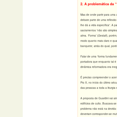
2. A problemática da “
Mas de onde partir para uma a
debate parte de uma reflexão 
lhe dá a vida específica”. A 
sacramentos “não são simples
alma. ‘Forma’ (
Gestalt
), porém
modo quanto mais claro e qua
banquete; atrás do qual, por
Falar de uma “forma fundament
portadora que enquanto tal é
dinâmica reformadora era ineg
É preciso compreender o acen
Pio X, no início do último sé
das pessoas a toda a liturgia
A proposta de Guardini vai a
edifícios de culto. Buscava-s
problema não está na devida re
deveriam corresponder-se mu