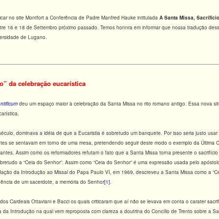
car no site Montfort a Conferência de Padre Manfred Hauke intitulada
A Santa Missa, Sacrifíci
tre 16 e 18 de Settembro próximo passado. Temos honnra em informar que nossa tradução dess
versidade de Lugano.
o” da celebração eucarística
tificum
deu um espaço maior à celebração da Santa Missa no rito romano antigo. Essa nova si
arística.
éculo, dominava a idéia de que a Eucaristia é sobretudo um banquete. Por isso seria justo usa
antes se sentavam em torno de uma mesa, pretendendo seguir deste modo o exemplo da Última C
tantes. Assim como os reformadores refutam o fato que a Santa Missa torna presente o sacrifíc
obretudo a “Ceia do Senhor”. Assim como “Ceia do Senhor” é uma expressão usada pelo apóstolo
edação da Introdução ao Missal do Papa Paulo VI, em 1969, descreveu a Santa Missa como a 
idência de um sacerdote, a memória do Senhor
[1]
.
dos Cardeais Ottaviani e Bacci os quais criticaram que aí não se levava em conta o carater sacrifi
a da Introdução na qual vem reproposta com clareza a doutrina do Concílio de Trento sobre a S