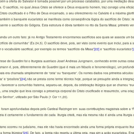
também a oferta do Salvator é tornada possível por um processo catabático, por uma mediação de
O sacrifício, no qual Jesus Cristo se oferece a Deus enquanto homem, traz consigo uma eficáci
Cristo crucificado é o Filho de Deus encarnado, o seu oferecimento no Calvário é a máxima glorif
ambém o banquete eucarístico se manifesta como conseqüência lógica do sacrifício de Cristo: 
ente o sacrifício do Gólgota. Esta estrutura é óbvia também no rito da Santa Missa: primeiro v
inda um outro fato: já no Antigo Testamento encontramos sacrifícios aos quais se associa um 
crifício de comunhão” (Es 24,5). O sacrifício deve, pois, ser visto como evento que inclui, para
r o vocabulário sacrifical, por exemplo os termos “sacrifício da Missa”
[22]
e “sacrifício eucarístico”
[
 tese de Guardini foi o liturgista austríaco Josef Andreas Jungmann, conhecido entre outras co
gmann é, pois, diferentemente de Guardini (que é mais um filósofo e fenomenólogo), um profundo 
ais era chamada simplesmente de “ceia” ou “banquete”. Os nomes dados nos primeiros séculos rea
a” e “prosfora”)
[24]
,não se presta como termo técnico hoje, porque se presupõe ainda a integ
a favorecer a comunhão fraterna, separou-se, depois, da celebração litúrgica que se chamou “euc
, uma oração que leva consigo a presença corporal do Cristo crucificado e ressurrecto, uma oraç
do Senhor”, utilizado por São Paulo (1 Cor 11,20).
ram aprofundadas depois pelo Cardeal Ratzinger em suas contribuições magistrais sobre a “Festa 
ceia é certamente o fundamento de cada liturgia cristã, mas ela mesma não é ainda uma liturgia c
ianismo ocorreu no judaísmo, mas ele não havia encontrado ainda uma forma própria enquanto litu
a forma litúrgica”
[25]
. De fato, a Igreja não repetiu a última ceia, mas sim a ação eucarística. E