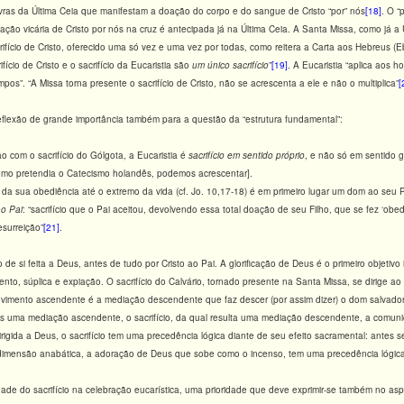
ras da Última Ceia que manifestam a doação do corpo e do sangue de Cristo “por” nós
[18]
. O “p
iação vicária de Cristo por nós na cruz é antecipada já na Última Ceia. A Santa Missa, como já 
rifício de Cristo, oferecido uma só vez e uma vez por todas, como reitera a Carta aos Hebreus (E
ifício de Cristo e o sacrifício da Eucaristia são
um único sacrifício
”
[19]
. A Eucaristia “aplica aos 
s”. “A Missa torna presente o sacrifício de Cristo, não se acrescenta a ele e não o multiplica”
[
flexão de grande importância também para a questão da “estrutura fundamental”:
ão com o sacrifício do Gólgota, a Eucaristia é
sacrifício em sentido próprio
, e não só em sentido g
 [como pretendia o Catecismo holandês, podemos acrescentar].
 da sua obediência até o extremo da vida (cf. Jo. 10,17-18) é em primeiro lugar um dom ao seu
o Pai
: “sacrifício que o Pai aceitou, devolvendo essa total doação de seu Filho, que se fez ‘obe
esurreição”
[21]
.
de si feita a Deus, antes de tudo por Cristo ao Pai. A glorificação de Deus é o primeiro objetivo in
ento, súplica e expiação. O sacrifício do Calvário, tornado presente na Santa Missa, se dirige 
movimento ascendente é a mediação descendente que faz descer (por assim dizer) o dom salvado
is uma mediação ascendente, o sacrifício, da qual resulta uma mediação descendente, a comun
irigida a Deus, o sacrifício tem uma precedência lógica diante de seu efeito sacramental: antes se
 dimensão anabática, a adoração de Deus que sobe como o incenso, tem uma precedência lógica f
ridade do sacrifício na celebração eucarística, uma prioridade que deve exprimir-se também no a