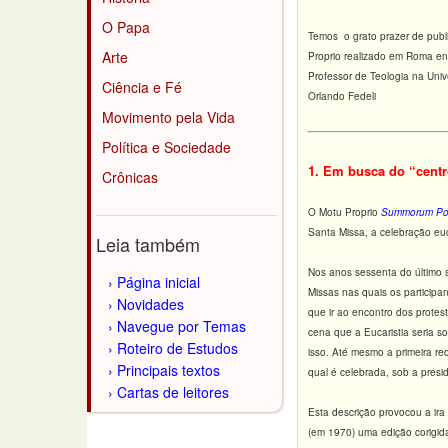
O Papa
Temos o grato prazer de publi
Arte
Proprio realizado em Roma en
Professor de Teologia na Uni
Ciência e Fé
Orlando Fedeli
Movimento pela Vida
Política e Sociedade
1. Em busca do “centr
Crônicas
O Motu Proprio
Summorum Pon
Santa Missa, a celebração euc
Leia também
Nos anos sessenta do último s
Página inicial
Missas nas quais os particip
Novidades
que ir ao encontro dos protes
Navegue por Temas
cena que a Eucaristia seria s
Roteiro de Estudos
isso. Até mesmo a primeira r
Principais textos
qual é celebrada, sob a pres
Cartas de leitores
Esta descrição provocou a ira 
(em 1970) uma edição corigid