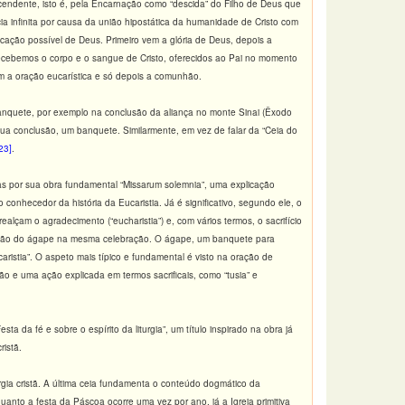
scendente, isto é, pela Encarnação como “descida” do Filho de Deus que
a infinita por causa da união hipostática da humanidade de Cristo com
icação possível de Deus. Primeiro vem a glória de Deus, depois a
recebemos o corpo e o sangue de Cristo, oferecidos ao Pai no momento
em a oração eucarística e só depois a comunhão.
banquete, por exemplo na conclusão da aliança no monte Sinai (Êxodo
 a sua conclusão, um banquete. Similarmente, em vez de falar da “Ceia do
23]
.
isas por sua obra fundamental “Missarum solemnia”, uma explicação
conhecedor da história da Eucaristia. Já é significativo, segundo ele, o
lçam o agradecimento (“eucharistia”) e, com vários termos, o sacrifício
ração do ágape na mesma celebração. O ágape, um banquete para
aristia”. O aspeto mais típico e fundamental é visto na oração de
ão e uma ação explicada em termos sacrificais, como “tusia” e
da fé e sobre o espírito da liturgia”, um título inspirado na obra já
ristã.
rgia cristã. A última ceia fundamenta o conteúdo dogmático da
nquanto a festa da Páscoa ocorre uma vez por ano, já a Igreja primitiva