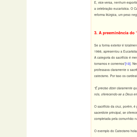
E, vice-versa, nenhum esporti
a celebração eucarística. O Ca
reforma litúrgica, um peso neg
3. A preeminência do
Se a forma exterior é totalme
1966, apresentou a Eucarist
A categoria do sacrifício é m
tomamos e comemos”
[13]
. Ne
professava claramente o sacri
catecismo. Por isso os cardea
“É preciso dizer claramente q
nós, oferecendo-se a Deus em s
O sacrifício da cruz, porém, é
sacerdote principal, se oferec
completada pela comunhão na qu
O exemplo do Catecismo holan