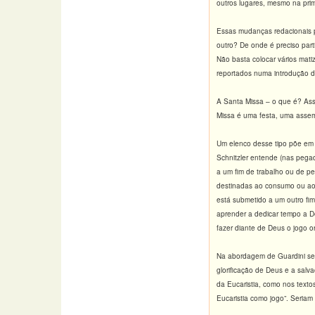
outros lugares, mesmo na prim
Essas mudanças redacionais põ
outro? De onde é preciso parti
Não basta colocar vários matiz
reportados numa introdução di
A Santa Missa – o que é? Assi
Missa é uma festa, uma assemb
Um elenco desse tipo põe em d
Schnitzler entende (nas pega
a um fim de trabalho ou de p
destinadas ao consumo ou ao 
está submetido a um outro fi
aprender a dedicar tempo a D
fazer diante de Deus o jogo o
Na abordagem de Guardini se 
glorificação de Deus e a salv
da Eucaristia, como nos texto
Eucaristia como jogo”. Seriam