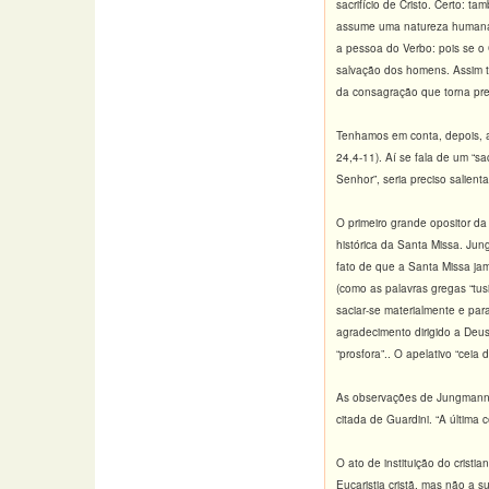
sacrifício de Cristo. Certo: 
assume uma natureza humana. 
a pessoa do Verbo: pois se o 
salvação dos homens. Assim t
da consagração que torna pres
Tenhamos em conta, depois, a
24,4-11). Aí se fala de um “sa
Senhor”, seria preciso salienta
O primeiro grande opositor da
histórica da Santa Missa. Jun
fato de que a Santa Missa jam
(como as palavras gregas “tusi
saciar-se materialmente e par
agradecimento dirigido a Deus
“prosfora”.
. O apelativo “ceia 
As observações de Jungmann fo
citada de Guardini. “A última 
O ato de instituição do crist
Eucaristia cristã, mas não a su