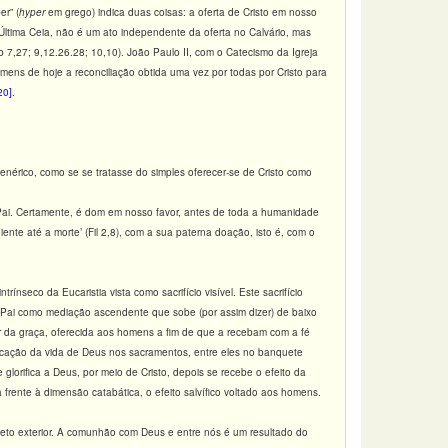
er” (
hyper
em grego) indica duas coisas: a oferta de Cristo em nosso
a Última Ceia, não é um ato independente da oferta no Calvário, mas
b 7,27; 9,12.26.28; 10,10). João Paulo II, com o Catecismo da Igreja
homens de hoje a reconciliação obtida uma vez por todas por Cristo para
20]
.
enérico, como se se tratasse do simples oferecer-se de Cristo como
 Pai. Certamente, é dom em nosso favor, antes de toda a humanidade
diente até a morte’ (Fil 2,8), com a sua paterna doação, isto é, com o
trínseco da Eucaristia vista como sacrifício visível. Este sacrifício
ao Pai como mediação ascendente que sobe (por assim dizer) de baixo
r da graça, oferecida aos homens a fim de que a recebam com a fé
icação da vida de Deus nos sacramentos, entre eles no banquete
 glorifica a Deus, por meio de Cristo, depois se recebe o efeito da
rente à dimensão catabática, o efeito salvífico voltado aos homens.
speto exterior. A comunhão com Deus e entre nós é um resultado do