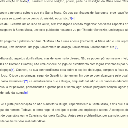
eira edição do texto
[3]
. Também o texto corigido, porém, parte da descrição da Missa como “Cei
em a pergunta sobre o que é a Santa Missa. Os dois significados de “banquete” e de “sacrifício
r para se aproximar do centro do mistério eucarístico?
[4]
es da Eucaristia um ao lado da outro, sem investigar a coesão “orgânica” dos vários aspectos entre
vulgativa à Santa Missa, um texto publicado nos anos 70 por Theodor Schnitzler, um liturgista 
m pergunta o primeiro capítulo. “A Missa não é uma aposta [mercantil]. A Missa não é uma repr
léia, uma memória, um jogo, um contrato de aliança, um sacrifício, um banquete” etc.
[5]
iscussão aspetos significativos, mas de valor muito diverso. Não se podem pôr no mesmo nível, 
das de Romano Guardini) não uma espécie de jogo de divertimento com regras inventadas por nó
edagogia
[6]
. Guardini, na sua conhecidíssima obra sobre o espírito da liturgia, compara a festa 
lucro. O jogo das crianças, segundo Guardini, não tem um fim que se quer alcançar e pelo qua
m como instrumento
[7]
. Guardini reafirma que a liturgia, enquanto tal, não é um processo educa
eus, a ter palavras, pensamentos e gestos para o “santo jogo” sem se perguntar sempre logoo:
rdenado da liturgia
[8]
.
vê a justa preocupação de não submeter a liturgia, especialmente a Santa Missa, a fins que a 
ação do homem. Todavia, o termo “jogo” é ambíguo e pede uma explicação atenta. A categoria de “
s de dogmática ou no Catecismo da Igreja Católica. Antes seria problemático, por exemplo, promo
 criados tremendos mal entendidos.