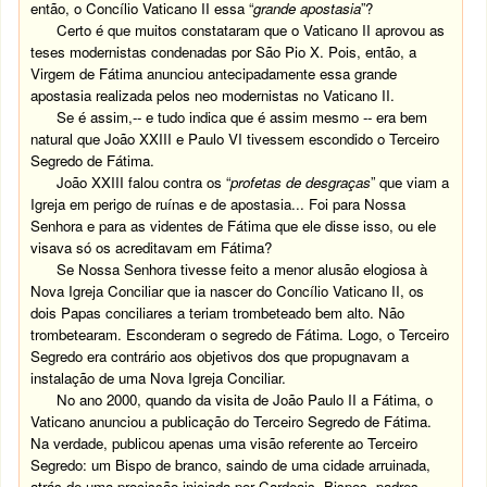
então, o Concílio Vaticano II essa “
grande apostasia
”?
Certo é que muitos constataram que o Vaticano II aprovou as
teses modernistas condenadas por São Pio X. Pois, então, a
Virgem de Fátima anunciou antecipadamente essa grande
apostasia realizada pelos neo modernistas no Vaticano II.
Se é assim,-- e tudo indica que é assim mesmo -- era bem
natural que João XXIII e Paulo VI tivessem escondido o Terceiro
Segredo de Fátima.
João XXIII falou contra os “
profetas de desgraças
” que viam a
Igreja em perigo de ruínas e de apostasia... Foi para Nossa
Senhora e para as videntes de Fátima que ele disse isso, ou ele
visava só os acreditavam em Fátima?
Se Nossa Senhora tivesse feito a menor alusão elogiosa à
Nova Igreja Conciliar que ia nascer do Concílio Vaticano II, os
dois Papas conciliares a teriam trombeteado bem alto. Não
trombetearam. Esconderam o segredo de Fátima. Logo, o Terceiro
Segredo era contrário aos objetivos dos que propugnavam a
instalação de uma Nova Igreja Conciliar.
No ano 2000, quando da visita de João Paulo II a Fátima, o
Vaticano anunciou a publicação do Terceiro Segredo de Fátima.
Na verdade, publicou apenas uma visão referente ao Terceiro
Segredo: um Bispo de branco, saindo de uma cidade arruinada,
atrás de uma procissão iniciada por Cardeais, Bispos, padres,