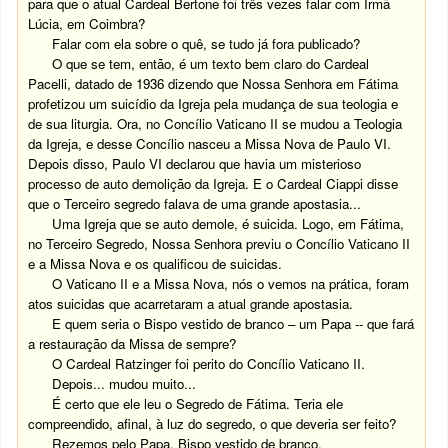
para que o atual Cardeal Bertone foi três vezes falar com Irmã
Lúcia, em Coimbra?
Falar com ela sobre o quê, se tudo já fora publicado?
O que se tem, então, é um texto bem claro do Cardeal
Pacelli, datado de 1936 dizendo que Nossa Senhora em Fátima
profetizou um suicídio da Igreja pela mudança de sua teologia e
de sua liturgia. Ora, no Concílio Vaticano II se mudou a Teologia
da Igreja, e desse Concílio nasceu a Missa Nova de Paulo VI.
Depois disso, Paulo VI declarou que havia um misterioso
processo de auto demolição da Igreja. E o Cardeal Ciappi disse
que o Terceiro segredo falava de uma grande apostasia...
Uma Igreja que se auto demole, é suicida. Logo, em Fátima,
no Terceiro Segredo, Nossa Senhora previu o Concílio Vaticano II
e a Missa Nova e os qualificou de suicidas.
O Vaticano II e a Missa Nova, nós o vemos na prática, foram
atos suicidas que acarretaram a atual grande apostasia.
E quem seria o Bispo vestido de branco – um Papa -- que fará
a restauração da Missa de sempre?
O Cardeal Ratzinger foi perito do Concílio Vaticano II.
Depois... mudou muito...
É certo que ele leu o Segredo de Fátima. Teria ele
compreendido, afinal, à luz do segredo, o que deveria ser feito?
Rezemos pelo Papa, Bispo vestido de branco.