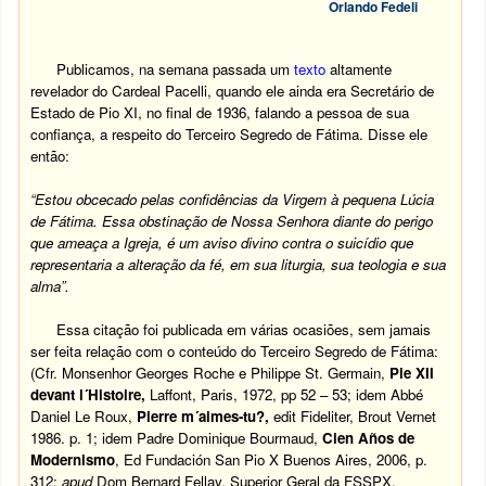
Orlando Fedeli
Publicamos, na semana passada um
texto
altamente
revelador do Cardeal Pacelli, quando ele ainda era Secretário de
Estado de Pio XI, no final de 1936, falando a pessoa de sua
confiança, a respeito do Terceiro Segredo de Fátima. Disse ele
então:
“Estou obcecado pelas confidências da Virgem à pequena Lúcia
de Fátima. Essa obstinação de Nossa Senhora diante do perigo
que ameaça a Igreja, é um aviso divino contra o suicídio que
representaria a alteração da fé, em sua liturgia, sua teologia e sua
alma”.
Essa citação foi publicada em várias ocasiões, sem jamais
ser feita relação com o conteúdo do Terceiro Segredo de Fátima:
(Cfr. Monsenhor Georges Roche e Philippe St. Germain,
Pie XII
devant l´Histoire,
Laffont, Paris, 1972, pp 52 – 53; idem Abbé
Daniel Le Roux,
Pierre m´aimes-tu?,
edit Fideliter, Brout Vernet
1986. p. 1; idem Padre Dominique Bourmaud,
Cien Años de
Modernismo
, Ed Fundación San Pio X Buenos Aires, 2006, p.
312;
apud
Dom Bernard Fellay, Superior Geral da FSSPX,