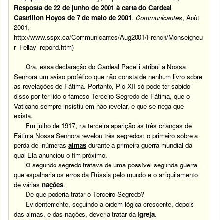
Resposta de 22 de junho de 2001 à carta do Cardeal
Castrillon Hoyos de 7 de maio de 2001
.
Communicantes
, Août
2001,
http://www.sspx.ca/Communicantes/Aug2001/French/Monseigneu
r_Fellay_repond.htm)
Ora, essa declaração do Cardeal Pacelli atribui a Nossa
Senhora um aviso profético que não consta de nenhum livro sobre
as revelações de Fátima. Portanto, Pio XII só pode ter sabido
disso por ter lido o famoso Terceiro Segredo de Fátima, que o
Vaticano sempre insistiu em não revelar, e que se nega que
exista.
Em julho de 1917, na terceira aparição às três crianças de
Fátima Nossa Senhora revelou três segredos: o primeiro sobre a
perda de inúmeras
almas
durante a primeira guerra mundial da
qual Ela anunciou o fim próximo.
O segundo segredo tratava de uma possível segunda guerra
que espalharia os erros da Rússia pelo mundo e o aniquilamento
de várias
nações
.
De que poderia tratar o Terceiro Segredo?
Evidentemente, seguindo a ordem lógica crescente, depois
das almas, e das nações, deveria tratar da
Igreja
.