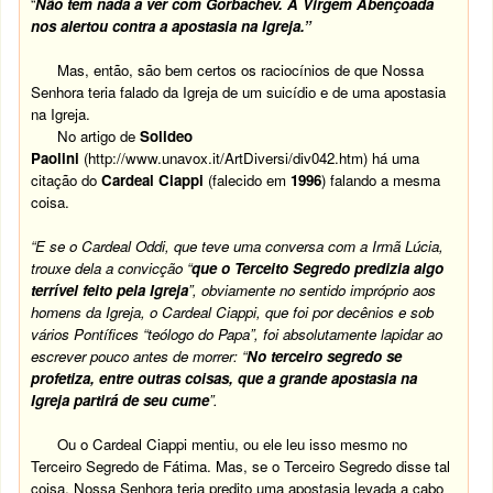
“
Não tem nada a ver com Gorbachev. A Virgem Abençoada
nos alertou contra a apostasia na Igreja.”
Mas, então, são bem certos os raciocínios de que Nossa
Senhora teria falado da Igreja de um suicídio e de uma apostasia
na Igreja.
No artigo de
Solideo
Paolini
(
http://www.unavox.it/ArtDiversi/div042.htm)
há uma
citação do
Cardeal Ciappi
(falecido em
1996
) falando a mesma
coisa.
“E se o Cardeal Oddi, que teve uma conversa com a Irmã Lúcia,
trouxe dela a convicção “
que o Terceito Segredo predizia algo
terrível feito pela Igreja
”, obviamente no sentido impróprio aos
homens da Igreja, o Cardeal Ciappi, que foi por decênios e sob
vários Pontífices “teólogo do Papa”, foi absolutamente lapidar ao
escrever pouco antes de morrer: “
No terceiro segredo se
profetiza, entre outras coisas, que a grande apostasia na
Igreja partirá de seu cume
”.
Ou o Cardeal Ciappi mentiu, ou ele leu isso mesmo no
Terceiro Segredo de Fátima. Mas, se o Terceiro Segredo disse tal
coisa, Nossa Senhora teria predito uma apostasia levada a cabo