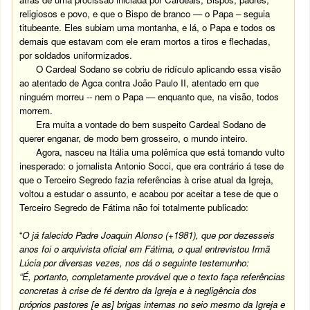
religiosos e povo, e que o Bispo de branco — o Papa – seguia
titubeante. Eles subiam uma montanha, e lá, o Papa e todos os
demais que estavam com ele eram mortos a tiros e flechadas,
por soldados uniformizados.
O Cardeal Sodano se cobriu de ridículo aplicando essa visão
ao atentado de Agca contra João Paulo II, atentado em que
ninguém morreu -- nem o Papa — enquanto que, na visão, todos
morrem.
Era muita a vontade do bem suspeito Cardeal Sodano de
querer enganar, de modo bem grosseiro, o mundo inteiro.
Agora, nasceu na Itália uma polêmica que está tomando vulto
inesperado: o jornalista Antonio Socci, que era contrário á tese de
que o Terceiro Segredo fazia referências à crise atual da Igreja,
voltou a estudar o assunto, e acabou por aceitar a tese de que o
Terceiro Segredo de Fátima não foi totalmente publicado:
“
O já falecido Padre Joaquin Alonso (+1981), que por dezesseis
anos foi o arquivista oficial em Fátima, o qual entrevistou Irmã
Lúcia por diversas vezes, nos dá o seguinte testemunho:
“É, portanto, completamente provável que o texto faça referências
concretas à crise de fé dentro da Igreja e à negligência dos
próprios pastores [e as] brigas internas no seio mesmo da Igreja e