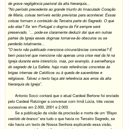
de grave negligência pastoral da alta hierarquia...
"No período precedente ao grande triunfo do Imaculado Coração
de Maria, coisas terríveis estão previstas para acontecer. Essas
coisas formam o conteúdo da Terceira parte do Segredo. O que
são elas? Se ‘em Portugal o dogma da Fé sempre será
preservado, ’… pode-se claramente deduzir daí que em outras
partes da Igreja esses dogmas tornar-se-ão obscuros ou se
perderão totalmente...
"O texto não publicado menciona circunstâncias concretas? É
bem possível que mencione não apenas uma crise real da fé na
Igreja durante este interstício, mas, por exemplo, à semelhança
do segredo de La Sallete, haja mais referências concretas às
brigas internas de Católicos ou à queda de sacerdotes e
religiosos. Talvez o texto faça até referência aos erros da alta
hierarquia da Igreja”.
Antonio Socci contará que o atual Cardeal Bertone foi enviado
pelo Cardeal Ratzinger a conversar com Irmã Lúcia, três vezes
sucessivas em 2.000, 2001 e 2.003.
Se a publicação da visão da procissão e morte de um “
Bispo
vestido de branco”
era tudo o que havia no Terceiro Segredo, se
não havia um texto de Nossa Senhora explicando essa visão,