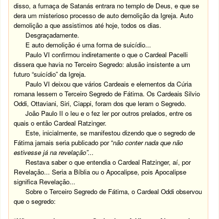
disso, a fumaça de Satanás entrara no templo de Deus, e que se
dera um misterioso processo de auto demolição da Igreja. Auto
demolição a que assistimos até hoje, todos os dias.
Desgraçadamente.
E auto demolição é uma forma de suicídio...
Paulo VI confirmou indiretamente o que o Cardeal Pacelli
dissera que havia no Terceiro Segredo: alusão insistente a um
futuro “suicídio” da Igreja.
Paulo VI deixou que vários Cardeais e elementos da Cúria
romana lessem o Terceiro Segredo de Fátima. Os Cardeais Silvio
Oddi, Ottaviani, Siri, Ciappi, foram dos que leram o Segredo.
João Paulo II o leu e o fez ler por outros prelados, entre os
quais o então Cardeal Ratzinger.
Este, inicialmente, se manifestou dizendo que o segredo de
Fátima jamais seria publicado por “
não conter nada que não
estivesse já na revelação”...
Restava saber o que entendia o Cardeal Ratzinger, aí, por
Revelação... Seria a Bíblia ou o Apocalipse, pois Apocalipse
significa Revelação...
Sobre o Terceiro Segredo de Fátima, o Cardeal Oddi observou
que o segredo: