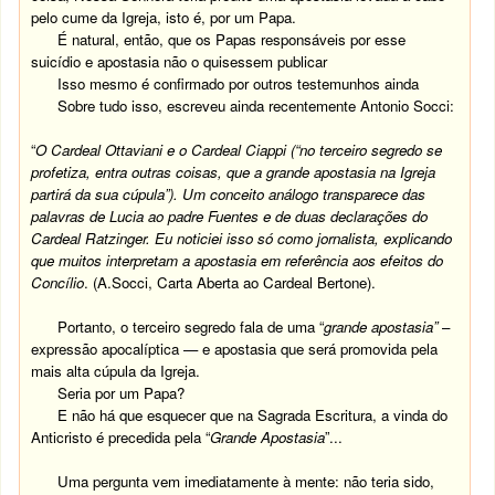
pelo cume da Igreja, isto é, por um Papa.
É natural, então, que os Papas responsáveis por esse
suicídio e apostasia não o quisessem publicar
Isso mesmo é confirmado por outros testemunhos ainda
Sobre tudo isso, escreveu ainda recentemente Antonio Socci:
“
O Cardeal Ottaviani e o Cardeal Ciappi (“no terceiro segredo se
profetiza, entra outras coisas, que a grande apostasia na Igreja
partirá da sua cúpula”).
Um conceito análogo transparece das
palavras de Lucia ao padre Fuentes e de duas declarações do
Cardeal
Ratzinger. Eu noticiei isso só como jornalista, explicando
que muitos interpretam a apostasia em referência aos efeitos do
Concílio
. (A.Socci, Carta Aberta ao Cardeal Bertone).
Portanto, o terceiro segredo fala de uma “
grande apostasia”
–
expressão apocalíptica — e apostasia que será promovida pela
mais alta cúpula da Igreja.
Seria por um Papa?
E não há que esquecer que na Sagrada Escritura, a vinda do
Anticristo é precedida pela “
Grande Apostasia
”...
Uma pergunta vem imediatamente à mente: não teria sido,