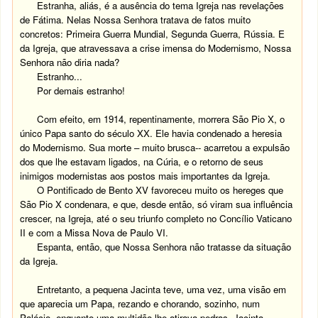
Estranha, aliás, é a ausência do tema Igreja nas revelações
de Fátima. Nelas Nossa Senhora tratava de fatos muito
concretos: Primeira Guerra Mundial, Segunda Guerra, Rússia. E
da Igreja, que atravessava a crise imensa do Modernismo, Nossa
Senhora não diria nada?
Estranho...
Por demais estranho!
Com efeito, em 1914, repentinamente, morrera São Pio X, o
único Papa santo do século XX. Ele havia condenado a heresia
do Modernismo. Sua morte – muito brusca-- acarretou a expulsão
dos que lhe estavam ligados, na Cúria, e o retorno de seus
inimigos modernistas aos postos mais importantes da Igreja.
O Pontificado de Bento XV favoreceu muito os hereges que
São Pio X condenara, e que, desde então, só viram sua influência
crescer, na Igreja, até o seu triunfo completo no Concílio Vaticano
II e com a Missa Nova de Paulo VI.
Espanta, então, que Nossa Senhora não tratasse da situação
da Igreja.
Entretanto, a pequena Jacinta teve, uma vez, uma visão em
que aparecia um Papa, rezando e chorando, sozinho, num
Palácio, enquanto uma multidão lhe atirava pedras. Jacinta