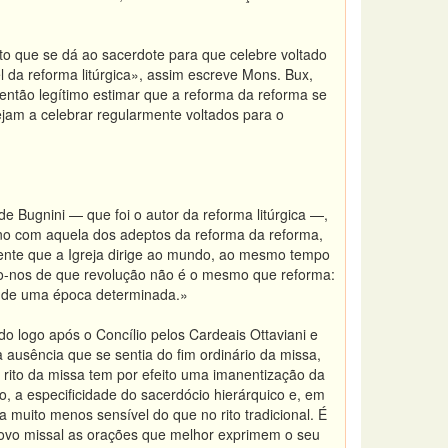
to que se dá ao sacerdote para que celebre voltado
l da reforma litúrgica», assim escreve Mons. Bux,
 então legítimo estimar que a reforma da reforma se
jam a celebrar regularmente voltados para o
de Bugnini — que foi o autor da reforma litúrgica —,
no com aquela dos adeptos da reforma da reforma,
anente que a Igreja dirige ao mundo, ao mesmo tempo
mo-nos de que revolução não é o mesmo que reforma:
s de uma época determinada.»
o logo após o Concílio pelos Cardeais Ottaviani e
 ausência que se sentia do fim ordinário da missa,
vo rito da missa tem por efeito uma imanentização da
to, a especificidade do sacerdócio hierárquico e, em
 muito menos sensível do que no rito tradicional. É
 novo missal as orações que melhor exprimem o seu