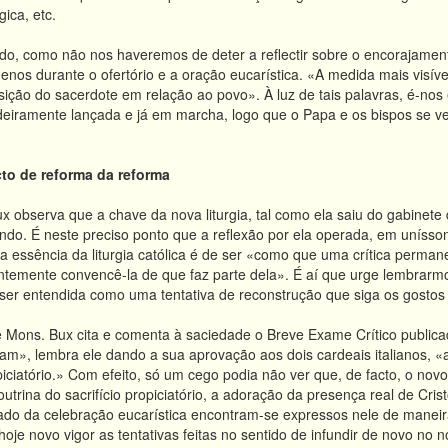
gica, etc.
do, como não nos haveremos de deter a reflectir sobre o encorajamen
enos durante o ofertório e a oração eucarística. «A medida mais visíve
ição do sacerdote em relação ao povo». À luz de tais palavras, é-nos
eiramente lançada e já em marcha, logo que o Papa e os bispos se ve
cto de reforma da reforma
ux observa que a chave da nova liturgia, tal como ela saiu do gabinete 
do. É neste preciso ponto que a reflexão por ela operada, em unísso
: a essência da liturgia católica é de ser «como que uma crítica perm
antemente convencê-la de que faz parte dela». É aí que urge lembrar
ser entendida como uma tentativa de reconstrução que siga os gosto
Mons. Bux cita e comenta à saciedade o Breve Exame Crítico publicad
am», lembra ele dando a sua aprovação aos dois cardeais italianos, «a
ropiciatório.» Com efeito, só um cego podia não ver que, de facto, o no
trina do sacrifício propiciatório, a adoração da presença real de Cris
rado da celebração eucarística encontram-se expressos nele de maneira
oje novo vigor as tentativas feitas no sentido de infundir de novo no