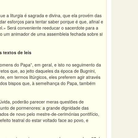
ue a liturgia é sagrada e divina, que ela provém das
dar esforços para tentar saber porque é que, afinal e
el.» Será conveniente reeducar o sacerdote para a
como um animador de uma assembleia fechada sobre si
 textos de leis
homens do Papa”, em geral, e isto no seguimento da
etos que, ao jeito daqueles da época de Bugnini,
e, em termos litúrgicos, eles preferem agir através
o dos bispos que, à semelhança do Papa, também
 dúvida, poderão parecer meras questões de
njunto de pormenores: a grande dignidade das
ados de novo pelo mestre-de-cerimónias pontifício,
eito teatral do estar voltado face ao povo, e