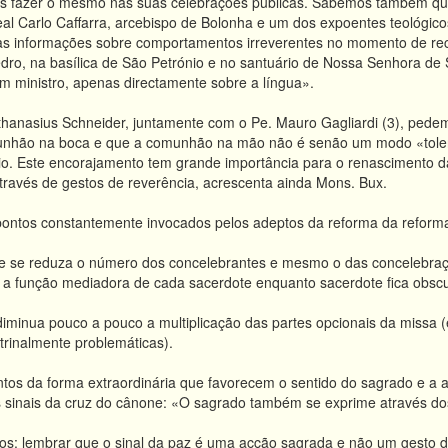
os fazer o mesmo nas suas celebrações públicas. Sabemos também q
eal Carlo Caffarra, arcebispo de Bolonha e um dos expoentes teológicos
s informações sobre comportamentos irreverentes no momento de recebe
dro, na basílica de São Petrónio e no santuário de Nossa Senhora de 
 ministro, apenas directamente sobre a língua».
thanasius Schneider, juntamente com o Pe. Mauro Gagliardi (3), ped
nhão na boca e que a comunhão na mão não é senão um modo «tolera
io. Este encorajamento tem grande importância para o renascimento da 
través de gestos de reverência, acrescenta ainda Mons. Bux.
ontos constantemente invocados pelos adeptos da reforma da reforma,
que se reduza o número dos concelebrantes e mesmo o das concelebraç
 a função mediadora de cada sacerdote enquanto sacerdote fica obscu
iminua pouco a pouco a multiplicação das partes opcionais da missa (e
rinalmente problemáticas).
ntos da forma extraordinária que favorecem o sentido do sagrado e a a
os sinais da cruz do cânone: «O sagrado também se exprime através dos
ros: lembrar que o sinal da paz é uma acção sagrada e não um gesto de