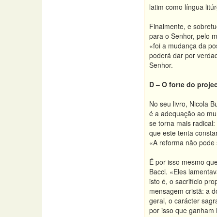
latim como língua litúr
Finalmente, e sobretu
para o Senhor, pelo m
«foi a mudança da pos
poderá dar por verdad
Senhor.
D – O forte do proje
No seu livro, Nicola B
é a adequação ao mun
se torna mais radical
que este tenta const
«A reforma não pode 
É por isso mesmo que 
Bacci. «Eles lamentav
isto é, o sacrifício p
mensagem cristã: a dou
geral, o carácter sag
por isso que ganham h