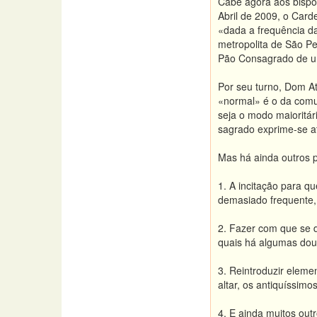
Cabe agora aos bisp
Abril de 2009, o Card
«dada a frequência da
metropolita de São Pe
Pão Consagrado de um
Por seu turno, Dom A
«normal» é o da comu
seja o modo maioritár
sagrado exprime-se a
Mas há ainda outros p
1. A incitação para 
demasiado frequente,
2. Fazer com que se d
quais há algumas dout
3. Reintroduzir eleme
altar, os antiquíssim
4. E ainda muitos out