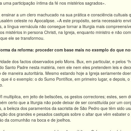
 a uma participação íntima da fé nos mistérios sagrados».
a ensinar a um clero machucado na sua prática e consciência cultuais q
usalém celeste no Apocalipse. «A este propósito, seria necessário envi
, a língua vernácula não consegue tornar a liturgia mais compreensív
os mistérios in persona Christi, na Igreja, enquanto ministro e não 
 que ele se transformou.
eforma da reforma: proceder com base mais no exemplo do que nos
dade dos factos observados pelo Mons. Bux, em particular, e pelos “
o Santo Padre nesta matéria, nem ele nem eles pretendem leis e decr
o de maneira autoritária. Mesmo estando hoje a Igreja seriamente doent
que é o exemplo: o do Sumo Pontífice, em primeiro lugar, e depois, 
o.
 multiplica, em jeito de beliscões, os gestos correctores; estes, sem
m certo que a liturgia não pode deixar de ser constituída por um co
is, a beleza dos paramentos da sacristia de São Pedro que têm sido us
ação dos grandes e pesados castiçais sobre o altar que vêm esbater o ef
ção da comunhão na boca e de joelhos.