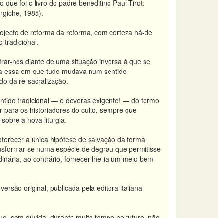
o que foi o livro do padre beneditino Paul Tirot:
urgiche, 1985).
rojecto de reforma da reforma, com certeza há-de
 tradicional.
rar-nos diante de uma situação inversa à que se
tura essa em que tudo mudava num sentido
do da re-sacralização.
ntido tradicional — e deveras exigente! — do termo
 para os historiadores do culto, sempre que
 sobre a nova liturgia.
oferecer a única hipótese de salvação da forma
ransformar-se numa espécie de degrau que permitisse
dinária, ao contrário, fornecer-lhe-ia um meio bem
rsão original, publicada pela editora italiana
que, sem dúvida, durante muito tempo no futuro, não