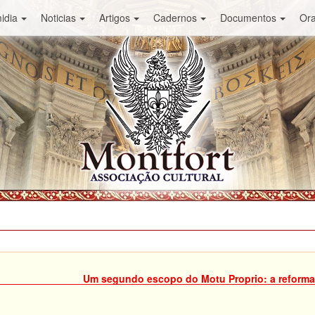
idia
Noticias
Artigos
Cadernos
Documentos
Or
Um segundo escopo do Motu Proprio: a reforma