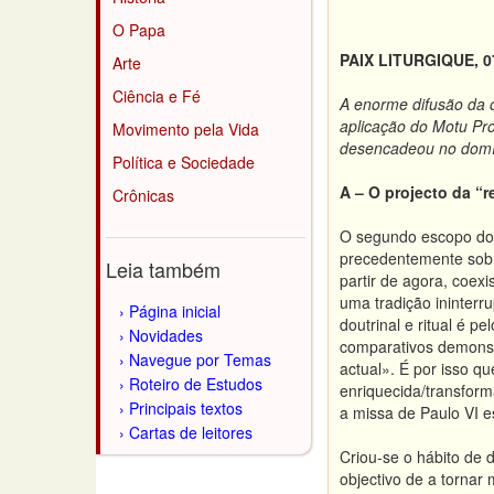
O Papa
PAIX LITURGIQUE, 07
Arte
Ciência e Fé
A enorme difusão da 
aplicação do Motu Pr
Movimento pela Vida
desencadeou no domíni
Política e Sociedade
A – O projecto da “r
Crônicas
O segundo escopo do M
precedentemente sobre
Leia também
partir de agora, coex
uma tradição ininterr
Página inicial
doutrinal e ritual é p
Novidades
comparativos demonstr
Navegue por Temas
actual». É por isso q
Roteiro de Estudos
enriquecida/transform
Principais textos
a missa de Paulo VI e
Cartas de leitores
Criou-se o hábito de
objectivo de a tornar