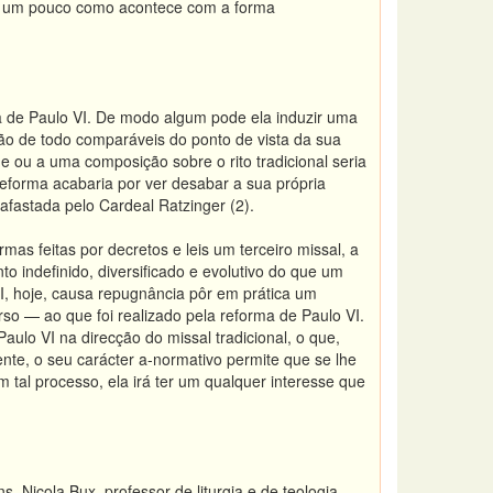
 — um pouco como acontece com a forma
ma de Paulo VI. De modo algum pode ela induzir uma
são de todo comparáveis do ponto de vista da sua
ge ou a uma composição sobre o rito tradicional seria
eforma acabaria por ver desabar a sua própria
afastada pelo Cardeal Ratzinger (2).
mas feitas por decretos e leis um terceiro missal, a
to indefinido, diversificado e evolutivo do que um
VI, hoje, causa repugnância pôr em prática um
so — ao que foi realizado pela reforma de Paulo VI.
ulo VI na direcção do missal tradicional, o que,
mente, o seu carácter a-normativo permite que se lhe
tal processo, ela irá ter um qualquer interesse que
. Nicola Bux, professor de liturgia e de teologia