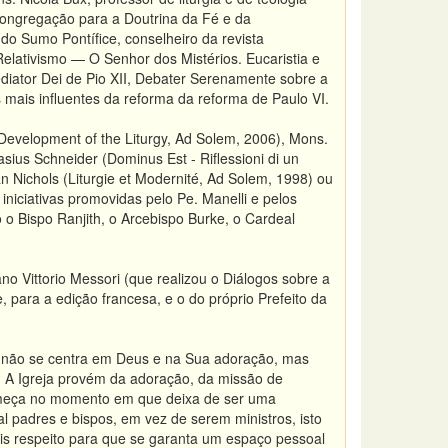
a Congregação para a Doutrina da Fé e da
o Sumo Pontífice, conselheiro da revista
elativismo — O Senhor dos Mistérios. Eucaristia e
ediator Dei de Pio XII, Debater Serenamente sobre a
mais influentes da reforma da reforma de Paulo VI.
Development of the Liturgy, Ad Solem, 2006), Mons.
ius Schneider (Dominus Est - Riflessioni di un
an Nichols (Liturgie et Modernité, Ad Solem, 1998) ou
iniciativas promovidas pelo Pe. Manelli e pelos
 o Bispo Ranjith, o Arcebispo Burke, o Cardeal
ano Vittorio Messori (que realizou o Diálogos sobre a
, para a edição francesa, e o do próprio Prefeito da
já não se centra em Deus e na Sua adoração, mas
) A Igreja provém da adoração, da missão de
a começa no momento em que deixa de ser uma
 padres e bispos, em vez de serem ministros, isto
ais respeito para que se garanta um espaço pessoal