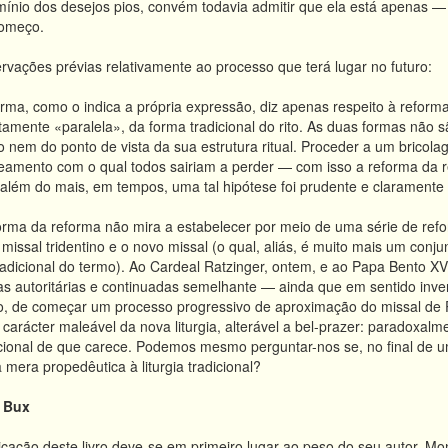
mínio dos desejos pios, convém todavia admitir que ela está apenas
começo.
ações prévias relativamente ao processo que terá lugar no futuro:
orma, como o indica a própria expressão, diz apenas respeito à refor
amente «paralela», da forma tradicional do rito. As duas formas não 
o nem do ponto de vista da sua estrutura ritual. Proceder a um bricola
eamento com o qual todos sairiam a perder — com isso a reforma da r
 além do mais, em tempos, uma tal hipótese foi prudente e claramente 
forma da reforma não mira a estabelecer por meio de uma série de refor
issal tridentino e o novo missal (o qual, aliás, é muito mais um conjun
radicional do termo). Ao Cardeal Ratzinger, ontem, e ao Papa Bento X
 autoritárias e continuadas semelhante — ainda que em sentido inver
o, de começar um processo progressivo de aproximação do missal de Pa
o carácter maleável da nova liturgia, alterável a bel-prazer: paradoxal
cional de que carece. Podemos mesmo perguntar-nos se, no final de um 
 mera propedêutica à liturgia tradicional?
a Bux
cação deste livro deve-se em primeiro lugar ao peso do seu autor. Mons