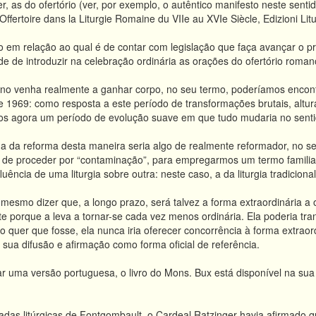
ber, as do ofertório (ver, por exemplo, o autêntico manifesto neste sentid
’Offertoire dans la Liturgie Romaine du VIIe au XVIe Siècle, Edizioni Lit
 em relação ao qual é de contar com legislação que faça avançar o p
ade de introduzir na celebração ordinária as orações do ofertório romano
lano venha realmente a ganhar corpo, no seu termo, poderíamos encont
 e 1969: como resposta a este período de transformações brutais, al
mos agora um período de evolução suave em que tudo mudaria no senti
a da reforma desta maneira seria algo de realmente reformador, no se
a de proceder por “contaminação”, para empregarmos um termo familiar
luência de uma liturgia sobre outra: neste caso, a da liturgia tradicional
mesmo dizer que, a longo prazo, será talvez a forma extraordinária a 
te porque a leva a tornar-se cada vez menos ordinária. Ela poderia t
o quer que fosse, ela nunca iria oferecer concorrência à forma extraor
 sua difusão e afirmação como forma oficial de referência.
r uma versão portuguesa, o livro do Mons. Bux está disponível na sua ve
adas litúrgicas de Fontgombault, o Cardeal Ratzinger havia afirmado 