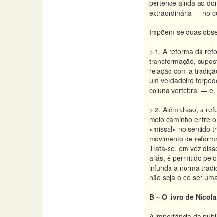
pertence ainda ao do
extraordinária — no 
Impõem-se duas observ
> 1. A reforma da ref
transformação, supost
relação com a tradiçã
um verdadeiro torped
coluna vertebral — e,
> 2. Além disso, a re
meio caminho entre o m
«missal» no sentido t
movimento de reformas
Trata-se, em vez diss
aliás, é permitido pel
infunda a norma tradi
não seja o de ser uma
B – O livro de Nicol
A importância da publi