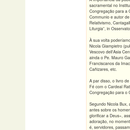
sacramental no Instit
Congregação para a Ca
Communio e autor de n
Relativismo, Cantagal
Liturgia”, in Osserva
À sua volta poderíamo
Nicola Giampietro (pu
Vescovo dell'Asia Cent
ainda o Pe. Mauro Gag
Franciscanos da Imacu
Cañizares, etc.
A par disso, o livro d
Fé com o Cardeal Ratzi
Congregação para o Cu
Segundo Nicola Bux, a
antes sobre os homen
glorificar a Deus», a
adoração, no momento
é, servidores, passam