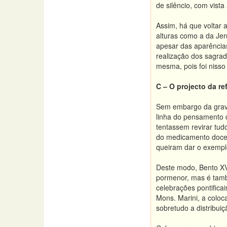
de silêncio, com vista
Assim, há que voltar 
alturas como a da Jer
apesar das aparências
realização dos sagrad
mesma, pois foi nisso
C – O projecto da r
Sem embargo da gravi
linha do pensamento d
tentassem revirar tud
do medicamento doce 
queiram dar o exempl
Deste modo, Bento XVI
pormenor, mas é també
celebrações pontifica
Mons. Marini, a coloc
sobretudo a distribui