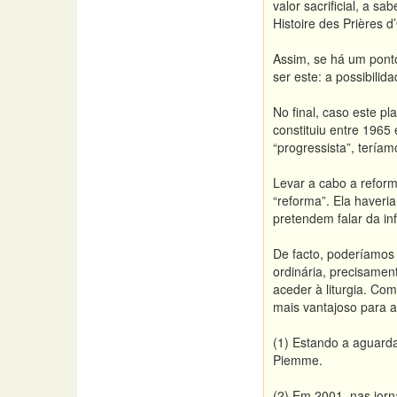
valor sacrificial, a sa
Histoire des Prières d
Assim, se há um ponto
ser este: a possibilid
No final, caso este p
constituiu entre 1965
“progressista”, tería
Levar a cabo a reform
“reforma”. Ela haveri
pretendem falar da inf
De facto, poderíamos 
ordinária, precisamen
aceder à liturgia. Com
mais vantajoso para a
(1) Estando a aguarda
Piemme.
(2) Em 2001, nas jorn