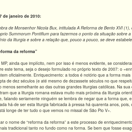
 de janeiro de 2010:
obra de Monsenhor Nicola Bux, intitulada
A Reforma de Bento XVI (1),
oprio Summorum Pontifium para fazermos o ponto da situação sobre a 
o da liturgia e sobre a relação que, pouco a pouco, se deve estabele
eforma da reforma”
P, ainda que implícito, nem por isso é menos evidente, se considera
 este tema, seja o desejo formulado no próprio texto de 2007: o «en
istem oficialmente. Enriquecimento: a todos é notório que a forma mai
upta de dez séculos (e até mesmo de dezassete séculos no que respeita
elo menos semelhante ao das outras grandes liturgias católicas.
Na sua 
am que a liturgia romana estava muito mais próxima da liturgia oriental
ue, falando seriamente ninguém se lembra de negar que a forma que, e
ada há-de ser esta liturgia fabricada à pressa há quarenta anos, pois,
stá longe de ter tudo o que vemos no missal de São Pio V».
 dar o nome de “reforma da reforma” a este processo de enriqueciment
 mais tradicional tanto no fundo como na forma. Se bem que fosse exa