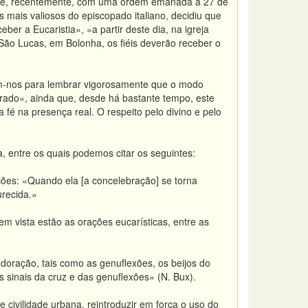
ue, recentemente, com uma ordem emanada a 27 de
 mais valiosos do episcopado italiano, decidiu que
r a Eucaristia», «a partir deste dia, na igreja
São Lucas, em Bolonha, os fiéis deverão receber o
em-nos para lembrar vigorosamente que o modo
do», ainda que, desde há bastante tempo, este
fé na presença real. O respeito pelo divino e pelo
 entre os quais podemos citar os seguintes:
ões: «Quando ela [a concelebração] se torna
recida.»
m vista estão as orações eucarísticas, entre as
doração, tais como as genuflexões, os beijos do
 sinais da cruz e das genuflexões» (N. Bux).
 civilidade urbana, reintroduzir em força o uso do