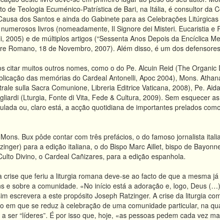
uto de Teologia Ecuménico-Patrística de Bari, na Itália, é consultor d
usa dos Santos e ainda do Gabinete para as Celebrações Litúrgicas d
umerosos livros (nomeadamente, Il Signore dei Misteri. Eucaristia e R
li, 2005) e de múltiplos artigos (“Sessenta Anos Depois da Encíclica M
tore Romano, 18 de Novembro, 2007). Além disso, é um dos defensores 
s citar muitos outros nomes, como o do Pe. Alcuin Reid (The Organic 
blicação das memórias do Cardeal Antonelli, Apoc 2004), Mons. Athanas
rale sulla Sacra Comunione, Libreria Editrice Vaticana, 2008), Pe. Aid
liardi (Lturgia, Fonte di Vita, Fede & Cultura, 2009). Sem esquecer as 
lada ou, claro está, a acção quotidiana de importantes prelados como
e Mons. Bux pôde contar com três prefácios, o do famoso jornalista itali
nger) para a edição italiana, o do Bispo Marc Aillet, bispo de Bayonne
lto Divino, o Cardeal Cañizares, para a edição espanhola.
 crise que feriu a liturgia romana deve-se ao facto de que a mesma 
s e sobre a comunidade. «No início está a adoração e, logo, Deus (…
ssim escrevera a este propósito Joseph Ratzinger. A crise da liturgi
 em que se reduz à celebração de uma comunidade particular, na qual
 a ser “líderes”. É por isso que, hoje, «as pessoas pedem cada vez m