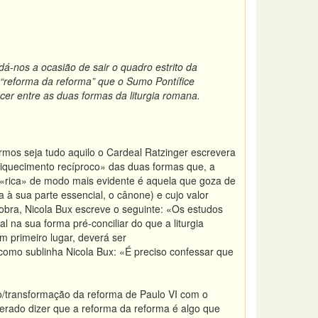
dá-nos a ocasião de sair o quadro estrito da
“reforma da reforma” que o Sumo Pontífice
cer entre as duas formas da liturgia romana.
rmos seja tudo aquilo o Cardeal Ratzinger escrevera
riquecimento recíproco» das duas formas que, a
s «rica» de modo mais evidente é aquela que goza de
 à sua parte essencial, o cânone) e cujo valor
obra, Nicola Bux
escreve o seguinte: «Os estudos
 na sua forma pré-conciliar do que a liturgia
m primeiro lugar, deverá ser
 como sublinha Nicola Bux: «É preciso confessar que
o/transformação da reforma de Paulo VI com o
gerado dizer que a reforma da reforma é algo que