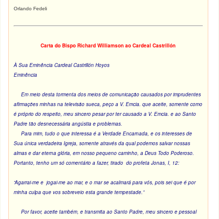
Orlando Fedeli
Carta do Bispo Richard Williamson ao Cardeal
Castrillón
À Sua Eminência Cardeal Castrillón Hoyos
Eminência
Em meio desta tormenta dos meios de comunicação causados por imprudentes
afirmações minhas na televisão sueca, peço a V. Emcia. que aceite, somente como
é próprio do respeito, meu sincero pesar por ter causado a V. Emcia. e ao Santo
Padre tão desnecessária angústia e problemas.
Para mim, tudo o que interessa é a Verdade Encarnada, e os interesses de
Sua única verdadeira Igreja, somente através da qual podemos salvar nossas
almas e dar eterna glória, em nosso pequeno caminho, a Deus Todo Poderoso.
Portanto, tenho um só comentário a fazer, tirado do profeta Jonas, I, 12:
“Agarrai-me e jogai-me ao mar, e o mar se acalmará para vós, pois sei que é por
minha culpa que vos sobreveio esta grande tempestade.”
Por favor, aceite também, e transmita ao Santo Padre, meu sincero e pessoal