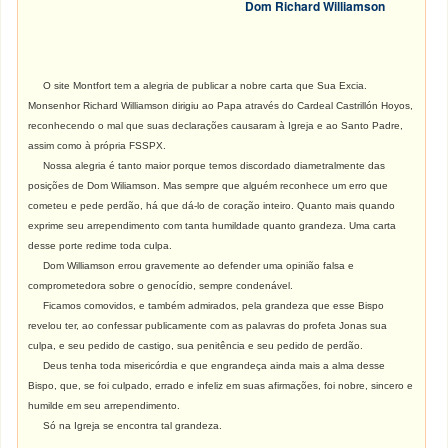
Dom Richard Williamson
O site Montfort tem a alegria de publicar a nobre carta que Sua Excia.
Monsenhor Richard Williamson dirigiu ao Papa através do Cardeal Castrillón Hoyos,
reconhecendo o mal que suas declarações causaram à Igreja e ao Santo Padre,
assim como à própria FSSPX.
Nossa alegria é tanto maior porque temos discordado diametralmente das
posições de Dom Wiliamson. Mas sempre que alguém reconhece um erro que
cometeu e pede perdão, há que dá-lo de coração inteiro. Quanto mais quando
exprime seu arrependimento com tanta humildade quanto grandeza. Uma carta
desse porte redime toda culpa.
Dom Williamson errou gravemente ao defender uma opinião falsa e
comprometedora sobre o genocídio, sempre condenável.
F
icamos comovidos, e também admirados, pela grandeza que esse Bispo
revelou ter, ao confessar publicamente com as palavras do profeta Jonas sua
culpa, e seu pedido de castigo, sua penitência e seu pedido de perdão.
Deus tenha toda misericórdia e que engrandeça ainda mais a alma desse
Bispo, que, se foi culpado, errado e infeliz em suas afirmações, foi nobre, sincero e
humilde em seu arrependimento.
Só na Igreja se encontra tal grandeza.