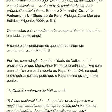
seria formalmente herege. Quem, depois, as quisesse impor
como infalíveis e irreformáveis caminharia contra o
próprio Concílio”
(Mons. Brunero Gherardini,
Concilio
Vaticano II:
Un Discorso da Fare
, Prólogo, Casa Mariana
Editrice, Frigento, 2009, p. 51).
Como estas palavras dão razão ao que a Montfort tem dito
em todos estes anos!
E como elas condenam os que se arvoraram em
condenadores da Montfort!
Por fim, com relação à pastoralidade do Vaticano II, é
preciso dizer que Monsenhor Brunero termina seu livro com
uma súplica em carta aberta ao Papa Bento XVI, na qual,
entre outras coisas, pede que o Papa defina os seguintes
pontos:
“
1) Qual é a natureza do Vaticano II?
2) A sua pastoralidade – da qual dever-se-á precisar a
noção com autoridade – em que relação está com o seu
eventual caráter dogmático? Concilia-se com ele?