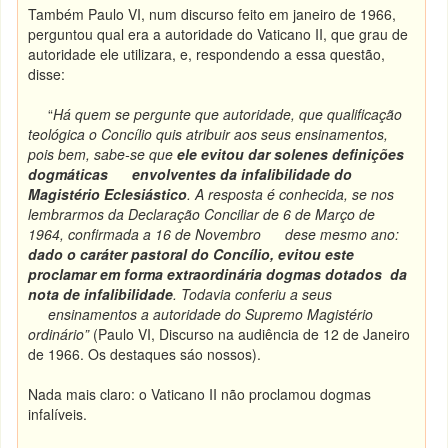
Também Paulo VI, num discurso feito em janeiro de 1966,
perguntou qual era a autoridade do Vaticano II, que grau de
autoridade ele utilizara, e, respondendo a essa questão,
disse:
“
Há quem se pergunte que autoridade, que qualificação
teológica o Concílio quis atribuir aos seus ensinamentos,
pois bem, sabe-se que
ele evitou dar solenes definições
dogmáticas envolventes da infalibilidade do
Magistério Eclesiástico
. A resposta é conhecida, se nos
lembrarmos da Declaração Conciliar de 6 de Mar
ç
o de
1964, confirmada a 16 de Novembro dese mesmo ano:
dado o caráter pastoral do Concílio, evitou este
proclamar em forma extraordinária dogmas dotados da
nota de infalibilidade
. Todavia conferiu a seus
ensinamentos a autoridade do Supremo Magistério
ordinário”
(Paulo VI, Discurso na audiência de 12 de Janeiro
de 1966. Os destaques sáo nossos).
Nada mais claro: o Vaticano II não proclamou dogmas
infalíveis.