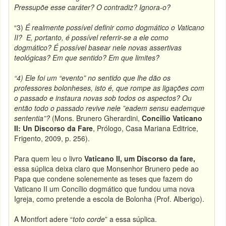
Pressupõe esse caráter? O contradiz? Ignora-o?
“3)
É realmente possível definir como dogmático o Vaticano
II? E, portanto, é possível referrir-se a ele como
dogmático? É possível basear nele novas assertivas
teológicas? Em que sentido? Em que limites?
“4) Ele foi um “evento” no sentido que lhe dão os
professores bolonheses, isto é, que rompe as ligações com
o passado e instaura novas sob todos os aspectos? Ou
então todo o passado revive nele ”eadem sensu eademque
sententia”?
(Mons. Brunero Gherardini,
Concilio Vaticano
II:
Un Discorso da Fare
, Prólogo, Casa Mariana Editrice,
Frigento, 2009, p. 256).
Para quem leu o livro
Vaticano II, um Discorso da fare,
essa súplica deixa claro que Monsenhor Brunero pede ao
Papa que condene solenemente as teses que fazem do
Vaticano II um Concílio dogmático que fundou uma nova
Igreja, como pretende a escola de Bolonha (Prof. Alberigo).
A Montfort adere “
toto corde
” a essa súplica.