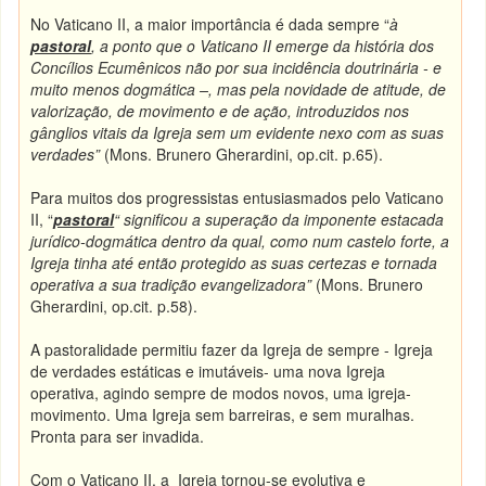
No Vaticano II, a maior importância é dada sempre “
à
pastoral
, a ponto que o Vaticano II emerge da história dos
Concílios Ecumênicos não por sua incidência doutrinária - e
muito menos dogmática –, mas pela novidade de atitude, de
valorização, de movimento e de ação, introduzidos nos
gânglios vitais da Igreja sem um evidente nexo com as suas
verdades”
(Mons. Brunero Gherardini, op.cit. p.65).
Para muitos dos progressistas entusiasmados pelo Vaticano
II, “
pastoral
“ significou a superação da imponente estacada
jurídico-dogmática dentro da qual, como num castelo forte, a
Igreja tinha até então protegido as suas certezas e tornada
operativa a sua tradição evangelizadora”
(Mons. Brunero
Gherardini, op.cit. p.58).
A pastoralidade permitiu fazer da Igreja de sempre - Igreja
de verdades estáticas e imutáveis- uma nova Igreja
operativa, agindo sempre de modos novos, uma igreja-
movimento. Uma Igreja sem barreiras, e sem muralhas.
Pronta para ser invadida.
Com o Vaticano II, a Igreja tornou-se evolutiva e