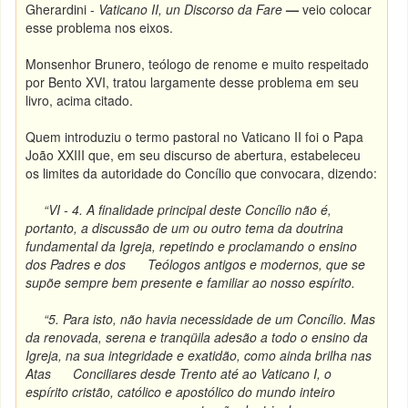
Gherardini -
Vaticano II, un Discorso da Fare
—
veio colocar
esse problema nos eixos.
Monsenhor Brunero, teólogo de renome e muito respeitado
por Bento XVI, tratou largamente desse problema em seu
livro, acima citado.
Quem introduziu o termo pastoral no Vaticano II foi o Papa
João XXIII que, em seu discurso de abertura, estabeleceu
os limites da autoridade do Concílio que convocara, dizendo:
“VI - 4. A finalidade principal deste Concílio não é,
portanto, a discussão de um ou outro tema da doutrina
fundamental da Igreja, repetindo e proclamando o ensino
dos Padres e dos Teólogos antigos e modernos, que se
supõe sempre bem presente e familiar ao nosso espírito.
“5. Para isto, não havia necessidade de um Concílio. Mas
da renovada, serena e tranqüila adesão a todo o ensino da
Igreja, na sua integridade e exatidão, como ainda brilha nas
Atas Conciliares desde Trento até ao Vaticano I, o
espírito cristão, católico e apostólico do mundo inteiro