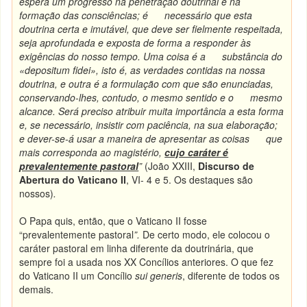
espera um progresso na penetração doutrinal e na
formação das consciências; é necessário que esta
doutrina certa e imutável, que deve ser fielmente respeitada,
seja aprofundada e exposta de forma a responder às
exigências do nosso tempo. Uma coisa é a substância do
«depositum fidei», isto é, as verdades contidas na nossa
doutrina, e outra é a formulação com que são enunciadas,
conservando-lhes, contudo, o mesmo sentido e o mesmo
alcance. Será preciso atribuir muita importância a esta forma
e, se necessário, insistir com paciência, na sua elaboração;
e dever-se-á usar a maneira de apresentar as coisas que
mais corresponda ao magistério,
cujo caráter é
prevalentemente pastoral
”
(João XXIII,
Discurso de
Abertura do Vaticano II
, VI- 4 e 5. Os destaques são
nossos)
.
O Papa quis, então, que o Vaticano II fosse
“prevalentemente pastoral
”.
De certo modo, ele colocou o
caráter pastoral em linha diferente da doutrinária, que
sempre foi a usada nos XX Concílios anteriores. O que fez
do Vaticano II um Concílio
sui generis
, diferente de todos os
demais.