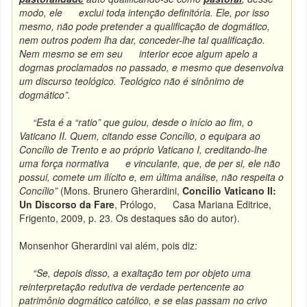
modo, ele exclui toda intenção definitória. Ele, por isso
mesmo, não pode pretender a qualificação de dogmático,
nem outros podem lha dar, conceder-lhe tal qualificação.
Nem mesmo se em seu interior ecoe algum apelo a
dogmas proclamados no passado, e mesmo que desenvolva
um discurso teológico. Teológico não é sinônimo de
dogmático”.
“Esta é a “ratio” que guiou, desde o início ao fim, o
Vaticano II. Quem, citando esse Concílio, o equipara ao
Concílio de Trento e ao próprio Vaticano I, creditando-lhe
uma força normativa e vinculante, que, de per si, ele não
possui, comete um ilícito e, em última análise, não respeita o
Concílio”
(Mons. Brunero Gherardini,
Concilio Vaticano II:
Un Discorso da Fare
, Prólogo, Casa Mariana Editrice,
Frigento, 2009, p. 23. Os destaques são do autor).
Monsenhor Gherardini vai além, pois diz:
“Se, depois disso, a exaltação tem por objeto uma
reinterpretação redutiva de verdade pertencente ao
patrimônio dogmático católico, e se elas passam no crivo