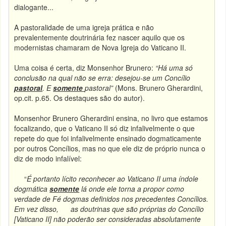
dialogante...
A pastoralidade de uma igreja prática e não
prevalentemente doutrinária fez nascer aquilo que os
modernistas chamaram de Nova Igreja do Vaticano II.
Uma coisa é certa, diz Monsenhor Brunero:
“Há uma só
conclusão na qual não se erra: desejou-se um Concílio
pastoral
. E
somente
pastoral”
(Mons. Brunero Gherardini,
op.cit. p.65. Os destaques são do autor).
Monsenhor Brunero Gherardini ensina, no livro que estamos
focalizando, que o Vaticano II só diz infalivelmente o que
repete do que foi infalivelmente ensinado dogmaticamente
por outros Concílios, mas no que ele diz de próprio nunca o
diz de modo infalível:
“
É portanto lícito reconhecer ao Vaticano II uma índole
dogmática
somente
lá onde ele torna a propor como
verdade de Fé dogmas definidos nos precedentes Concílios.
Em vez disso, as doutrinas que são próprias do Concílio
[Vaticano II] não poderão ser consideradas absolutamente