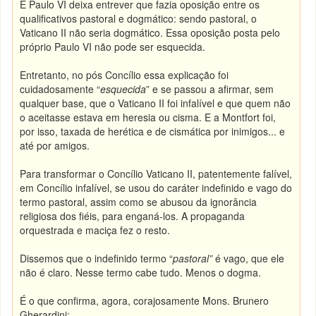
E Paulo VI deixa entrever que fazia oposição entre os
qualificativos pastoral e dogmático: sendo pastoral, o
Vaticano II não seria dogmático. Essa oposição posta pelo
próprio Paulo VI não pode ser esquecida.
Entretanto, no pós Concílio essa explicação foi
cuidadosamente “
esquecida
” e se passou a afirmar, sem
qualquer base, que o Vaticano II foi infalível e que quem não
o aceitasse estava em heresia ou cisma. E a Montfort foi,
por isso, taxada de herética e de cismática por inimigos... e
até por amigos.
Para transformar o Concílio Vaticano II, patentemente falível,
em Concílio infalível, se usou do caráter indefinido e vago do
termo pastoral, assim como se abusou da ignorância
religiosa dos fiéis, para enganá-los. A propaganda
orquestrada e maciça fez o resto.
Dissemos que o indefinido termo “
pastoral”
é vago, que ele
não é claro. Nesse termo cabe tudo. Menos o dogma.
É o que confirma, agora, corajosamente Mons. Brunero
Gherardini: