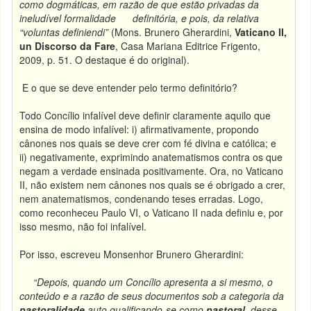
como dogmáticas, em raz
ã
o de que estão privadas da
ineludível formalidade definitória, e pois, da relativa
“voluntas definiendi
”
(Mons. Brunero Gherardini,
Vaticano II,
un Discorso da Fare
, Casa Mariana Editrice Frigento,
2009, p. 51. O destaque é do original).
E o que se deve entender pelo termo definitório?
Todo Concílio infalível deve definir claramente aquilo que
ensina de modo infalível: i) afirmativamente, propondo
cânones nos quais se deve crer com fé divina e católica; e
ii) negativamente, exprimindo anatematismos contra os que
negam a verdade ensinada positivamente. Ora, no Vaticano
II, não existem nem cânones nos quais se é obrigado a crer,
nem anatematismos, condenando teses erradas. Logo,
como reconheceu Paulo VI, o Vaticano II nada definiu e, por
isso mesmo, não foi infalível.
Por isso, escreveu Monsenhor Brunero Gherardini:
“Depois, quando um Concílio apresenta a si mesmo, o
conteúdo e a razão de seus documentos sob a categoria da
pastoralidade
auto qualificando-se como
pastoral
, desse