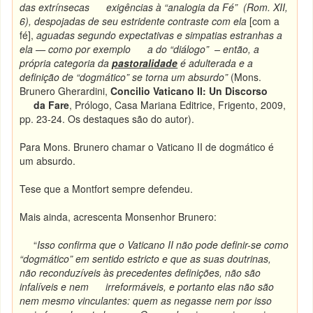
das extrínsecas exigências à “analogia da Fé” (Rom. XII,
6), despojadas de seu estridente contraste com ela
[com a
fé],
aguadas
segundo expectativas e simpatias estranhas a
ela — como por exemplo a do “diálogo” – então, a
própria categoria da
pastoralidade
é adulterada e a
definição de “dogmático” se torna um absurdo”
(Mons.
Brunero Gherardini,
Concilio Vaticano II:
Un Discorso
da Fare
, Prólogo, Casa Mariana Editrice, Frigento, 2009,
pp. 23-24. Os destaques são do autor).
Para Mons. Brunero chamar o Vaticano II de dogmático é
um absurdo.
Tese que a Montfort sempre defendeu.
Mais ainda, acrescenta Monsenhor Brunero:
“
Isso confirma que o Vaticano II não pode definir-se como
“dogmático” em sentido estricto e que as suas doutrinas,
não reconduzíveis às precedentes definições, não são
infalíveis e nem irreformáveis, e portanto elas não são
nem mesmo vinculantes: quem as negasse nem por isso