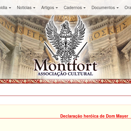
idia
Noticias
Artigos
Cadernos
Documentos
Or
Declaração heróica de Dom Mayer