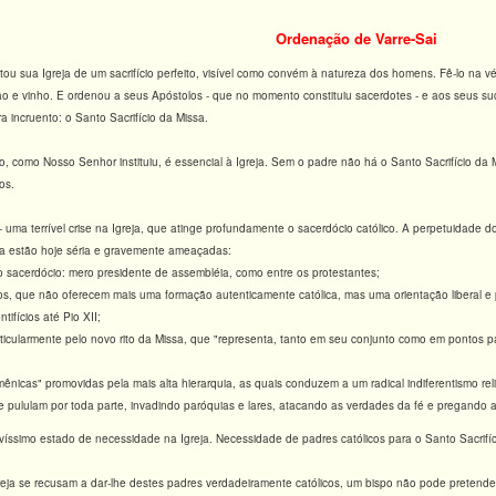
Ordenação de Varre-Sai
ou sua Igreja de um sacrifício perfeito, visível como convém à natureza dos homens. Fê-lo na v
o e vinho. E or­denou a seus Apóstolos - que no momento constituiu sacerdotes - e aos seus s
a incruento: o Santo Sacrifício da Missa.
o, como Nosso Senhor instituiu, é essencial à Igreja. Sem o padre não há o Santo Sacri­fício da 
os.
 uma terrível crise na Igreja, que atinge profundamente o sacerdócio católico. A per­petuidade 
lica estão hoje séria e gravemente ameaçadas:
o sacerdócio: mero presidente de assembléia, como entre os protestantes;
s, que não oferecem mais uma formação autenticamente católica, mas uma orientação libe­ral e pe
ifícios até Pio XII;
articularmente pelo novo rito da Missa, que "representa, tanto em seu conjunto como em pon­tos p
umênicas" promovidas pela mais alta hierarquia, as quais conduzem a um radical indiferentis­mo rel
e pululam por toda parte, invadindo paróquias e lares, atacando as verdades da fé e pregando a
avíssimo estado de necessidade na Igreja. Necessidade de padres católicos para o Santo Sacrifíc
ja se recusam a dar-lhe destes padres verdadeiramente católicos, um bispo não pode pretender te