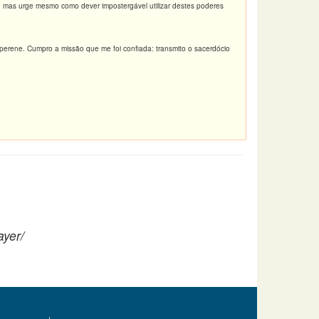
o, mas urge mesmo como dever impostergável utilizar destes poderes
a perene. Cumpro a missão que me foi confiada: transmito o sacerdócio
ayer/