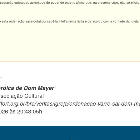
agração epis­copal, aplenitude do poder de ordem, afirmo que, na presente crise, não só élícit
izo esta ordenação sacerdotal por sabê-la inteiramente lícita e de acordo com a vontade da Igrej
:
eróica de Dom Mayer
"
ciação Cultural
fort.org.br/bra/veritas/igreja/ordenacao-varre-sai-dom-m
2026 às 20:43:05h