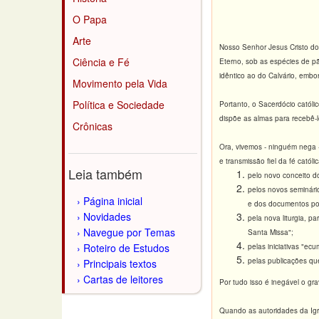
O Papa
Arte
Nosso Senhor Jesus Cristo dot
Ciência e Fé
Eterno, sob as espécies de pã
idêntico ao do Calvário, embor
Movimento pela Vida
Política e Sociedade
Portanto, o Sacerdócio católic
dispõe as almas para recebê-l
Crônicas
Ora, vivemos - ninguém nega -
e transmissão fiel da fé cató
Leia também
pelo novo conceito d
pelos novos seminário
Página inicial
e dos documentos pont
Novidades
pela nova liturgia, p
Navegue por Temas
Santa Missa";
Roteiro de Estudos
pelas iniciativas "ec
pelas publicações qu
Principais textos
Cartas de leitores
Por tudo isso é inegável o gr
Quando as autoridades da Igre