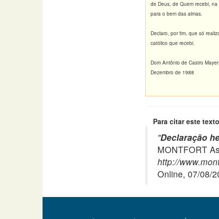
de Deus, de Quem recebi, na s
para o bem das almas.
Declaro, por fim, que só real
católico que recebi.
Dom Antônio de Castro Mayer
Dezembro de 1988
Para citar este texto
"
Declaração h
MONTFORT Asso
http://www.mont
Online, 07/08/