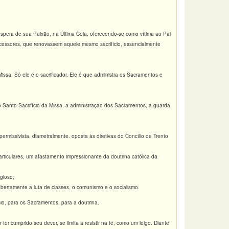
éspera de sua Paixão, na Última Ceia, oferecendo-se como vítima ao Pai
ucessores, que renovassem aquele mesmo sacrifí­cio, essencialmente
Missa. Só ele é o sacrificador. Ele é que administra os Sacramentos e
do Santo Sacrifício da Missa, a administração dos Sacramentos, a guarda
rmissivista, diametralmente. oposta às diretivas do Concílio de Trento
articulares, um afastamento impressionante da doutrina católica da
igioso;
bertamente a luta de classes, o comunismo e o socialismo.
io, para os Sacramentos, para a doutrina.
r cumprido seu dever, se limita a resistir na fé, como um leigo. Diante