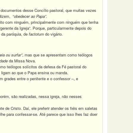
documentos desse Concílio pastoral, que muitas vezes
dizem, “
obedecer ao Papa”.
flito com ninguém, principalmente com ninguém que tenha
erente da Igreja”. Porque, particularmente depois do
e da paróquia, de
factotum
do vigário.
eia ou surfar”
, mas que se apresentam como teólogos
idade
da Missa Nova.
 teólogos solícitos da defesa da Fé pastoral do
m ligam ao que o Papa ensina ou manda.
 grades entre o penitente e o confessor –, e
orém, são realizadas, nessa igreja, não nesses
de Cristo. Daí, ele preferir atender os fiéis em saletas
he para confessar-se. Até parece que isso lhes faz doer