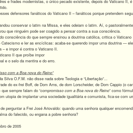
 e frades modernistas, o único pecado existente, depois do Vaticano II, é s
tido.
es defensores fanáticos do Vaticano II – fanáticos porque pretendem seg
ou conservar o latim na Missa, e eles odeiam o latim. Aí, o pastoralmente “in
arou que ninguém pode ser coagido a pensar contra a sua consciência.
onsciência do que sempre ensinou a doutrina católica, critica o Vaticano I
atecismo e ler as encíclicas: acaba-se querendo impor uma doutrina — eles
a – e impor é contra o Vaticano II.
cano II que proíbe impor
 e o selo da mentira e do erro.
isso com a Boa nova do Reino”
Silva O.F.M. não disse nada sobre Teologia e “Libertação”...
e do ex-frei Boff, de Dom Arns, de dom Lorscheider, de Dom Cappio (o cand
-- que sempre falam do “
compromisso com a Boa nova do Reino
” como fórmu
com utopia de implantar uma sociedade igualitária e comunista, fica-se com um
e perguntar a Frei José Ariovaldo: quando uma senhora qualquer encomenda
a alma do falecido, ou engana a pobre senhora?
mbro de 2005