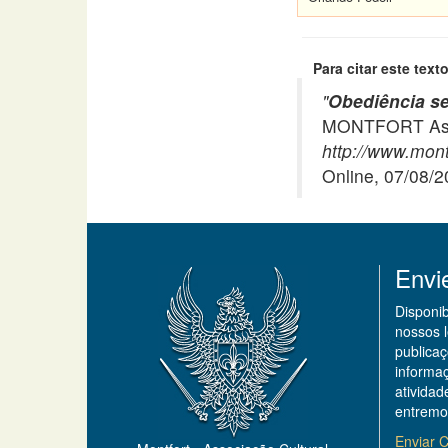
Para citar este texto
"
Obediência sel
MONTFORT Asso
http://www.montf
Online, 07/08/
Envi
Disponi
nossos 
publicaç
informa
ativida
entremo
Enviar C