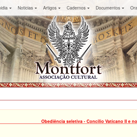
idia
Noticias
Artigos
Cadernos
Documentos
Or
Obediência seletiva - Concílio Vaticano II e n