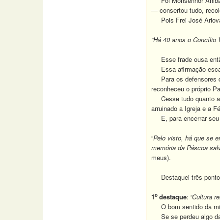
Foi Monsenhor Anibale 
— consertou tudo, recol
Pois Frei José Arioval
“Há 40 anos o Concílio 
Esse frade ousa então 
Essa afirmação escandal
Para os defensores
reconheceu o próprio Pa
Cesse tudo quanto a Igr
arruinado a Igreja e a F
E, para encerrar seu
“
Pelo visto, há que se 
memória da Páscoa sal
meus).
Destaquei três pontos 
o
1
destaque
:
“Cultura re
O bom sentido da mis
Se se perdeu algo da Fé