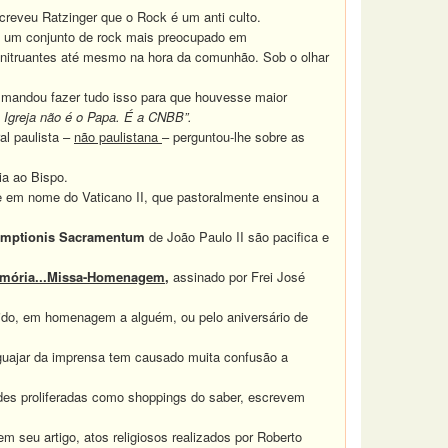
reveu Ratzinger que o Rock é um anti culto.
l, um conjunto de rock mais preocupado em
onitruantes até mesmo na hora da comunhão. Sob o olhar
I mandou fazer tudo isso para que houvesse maior
Igreja não é o Papa. É a CNBB”.
l paulista –
não paulistana
– perguntou-lhe sobre as
a ao Bispo.
em nome do Vaticano II, que pastoralmente ensinou a
mptionis
Sacramentum
de João Paulo II são pacifica e
emória...Missa-Homenagem,
assinado por Frei José
cido, em homenagem a alguém, ou pelo aniversário de
guajar da imprensa tem causado muita confusão a
es proliferadas como shoppings do saber, escrevem
 seu artigo, atos religiosos realizados por Roberto