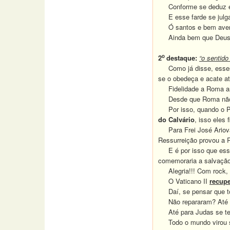
Conforme se deduz então
E esse farde se julga 
Ó santos e bem aventur
Ainda bem que Deus aco
o
2
destaque:
“o sentid
Como já disse, esses d
se o obedeça e acate até
Fidelidade a Roma an
Desde que Roma não at
Por isso, quando o P
do Calvário
, isso eles 
Para Frei José Ariovald
Ressurreição provou a 
E é por isso que esse f
comemoraria a salvaçã
Alegria!!! Com rock, c
O Vaticano II
recup
Daí, se pensar que tod
Não repararam?
Até 
Até para Judas se tem
Todo o mundo virou 