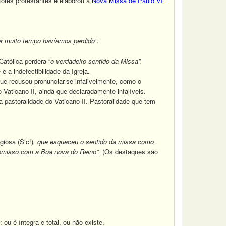
ores protestantes e elaborou a
Nova Missa de Paulo VI
por muito tempo havíamos perdido”
.
atólica perdera “
o verdadeiro sentido da Missa”.
 a indefectibilidade da Igreja.
que recusou pronunciar-se infalivelmente, como o
 Vaticano II, ainda que declaradamente infalíveis.
 pastoralidade do Vaticano II. Pastoralidade que tem
igiosa
(Sic!)
, que
esqueceu o sentido da missa como
misso com a Boa nova do Reino”.
(Os destaques são
u é íntegra e total, ou não existe.