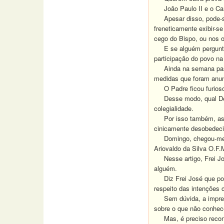
João Paulo II e o Card
Apesar disso, pode-se 
freneticamente exibir-
cego do Bispo, ou nos 
E se alguém perguntar a
participação do povo n
Ainda na semana passa
medidas que foram anun
O Padre ficou furioso 
Desse modo, qual Deodo
colegialidade.
Por isso também, as 
cinicamente desobedeci
Domingo, chegou-me às
Ariovaldo da Silva O.F.
Nesse artigo, Frei Jos
alguém.
Diz Frei José que poss
respeito das intenções 
Sem dúvida, a imprensa
sobre o que não conhe
Mas, é preciso reconhec