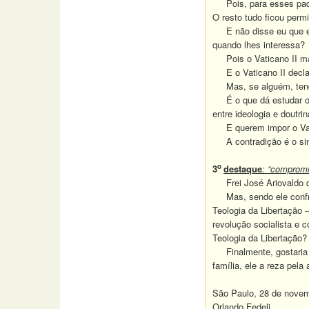
Pois, para esses padres
O resto tudo ficou permi
E não disse eu que ess
quando lhes interessa?
Pois o Vaticano II mand
E o Vaticano II decl
Mas, se alguém, tendo c
É o que dá estudar o C
entre ideologia e doutrin
E querem impor o Vati
A contradição é o sinal
o
3
destaque
: “comprom
Frei José Ariovaldo da 
Mas, sendo ele confrad
Teologia da Libertação 
revolução socialista e 
Teologia da Libertação?
Finalmente, gostaria d
família, ele a reza pel
São Paulo, 28 de nove
Orlando Fedeli