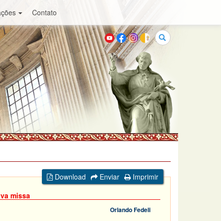
ações
Contato
Buscar
Download
Enviar
Imprimir
ova missa
Orlando Fedeli