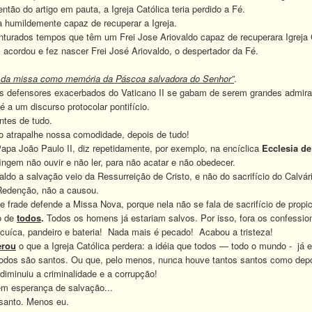
 do artigo em pauta, a Igreja Católica teria perdido a Fé.
humildemente capaz de recuperar a Igreja.
ados tempos que têm um Frei Jose Ariovaldo capaz de recuperara Igreja C
rdou e fez nascer Frei José Ariovaldo, o despertador da Fé.
o da missa como memória da Páscoa salvadora do Senhor”
.
efensores exacerbados do Vaticano II se gabam de serem grandes admirad
 a um discurso protocolar pontifício.
tes de tudo.
rapalhe nossa comodidade, depois de tudo!
apa João Paulo II, diz repetidamente, por exemplo, na encíclica
Ecclesia
de
fingem não ouvir e não ler, para não acatar e não obedecer.
o a salvação veio da Ressurreição de Cristo, e não do sacrifício do Calvári
Redenção, não a causou.
rade defende a Missa Nova, porque nela não se fala de sacrifício de propic
o de
todos
.
Todos os homens já estariam salvos. Por isso, fora os confessioná
uíca, pandeiro e bateria!
Nada mais é pecado!
Acabou a tristeza!
erou
o que a Igreja Católica perdera: a idéia que todos — todo o mundo - já
os são santos. Ou que, pelo menos, nunca houve tantos santos como depoi
diminuiu a criminalidade e a corrupção!
 esperança de salvação...
santo.
Menos eu.