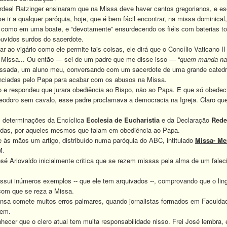
eal Ratzinger ensinaram que na Missa deve haver cantos gregorianos, e esc
ir a qualquer paróquia, hoje, que é bem fácil encontrar, na missa dominica
se como em uma boate, e “devotamente” ensurdecendo os fiéis com baterias t
ouvidos surdos do sacerdote.
o vigário como ele permite tais coisas, ele dirá que o Concílio Vaticano I
a Missa... Ou então — sei de um padre que me disse isso — “
quem manda na 
da, um aluno meu, conversando com um sacerdote de uma grande catedra
ciadas pelo Papa para acabar com os abusos na Missa.
e respondeu que jurara obediência ao Bispo, não ao Papa. E que só obedeci
ro sem cavalo, esse padre proclamava a democracia na Igreja. Claro que 
determinações da Encíclica
Ecclesia de Eucharistia
e da Declaração
Rede
das, por aqueles mesmos que falam em obediência ao Papa.
 mãos um artigo, distribuído numa paróquia do ABC, intitulado
Missa- M
M.
é Ariovaldo inicialmente critica que se rezem missas pela alma de um fale
ui inúmeros exemplos -- que ele tem arquivados --, comprovando que o lin
com que se reza a Missa.
 comete muitos erros palmares, quando jornalistas formados em Faculdad
cem.
er que o clero atual tem muita responsabilidade nisso. Frei José lembra, em