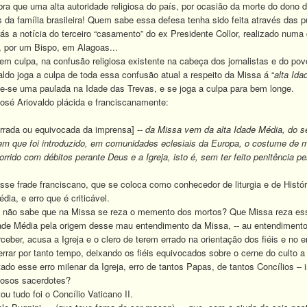
ra que uma alta autoridade religiosa do país, por ocasião da morte do dono d
da família brasileira!
Quem sabe essa defesa tenha sido feita através das p
a notícia do terceiro “casamento” do ex Presidente Collor, realizado numa c
a, por um Bispo, em Alagoas...
 culpa, na confusão religiosa existente na cabeça dos jornalistas e do pov
o joga a culpa de toda essa confusão atual a respeito da Missa á “
alta Ida
-se uma paulada na Idade das Trevas, e se joga a culpa para bem longe.
é Ariovaldo plácida e franciscanamente:
errada ou equivocada da imprensa] --
da Missa vem da alta Idade Média, do sé
m que foi introduzido, em comunidades eclesiais da Europa, o costume de m
rrido com débitos perante Deus e a Igreja, isto é, sem ter feito penitência p
sse frade franciscano, que se coloca como conhecedor de liturgia e de Históri
dia, e erro que é criticável.
ão sabe que na Missa se reza o memento dos mortos?
Que Missa reza ess
 Média pela origem desse mau entendimento da Missa, -- au entendimento qu
ceber, acusa a Igreja e o clero de terem errado na orientação dos fiéis e no
ar por tanto tempo, deixando os fiéis equivocados sobre o cerne do culto a
esse erro milenar da Igreja, erro de tantos Papas, de tantos Concílios – incl
dosos sacerdotes?
tudo foi o Concílio Vaticano II.