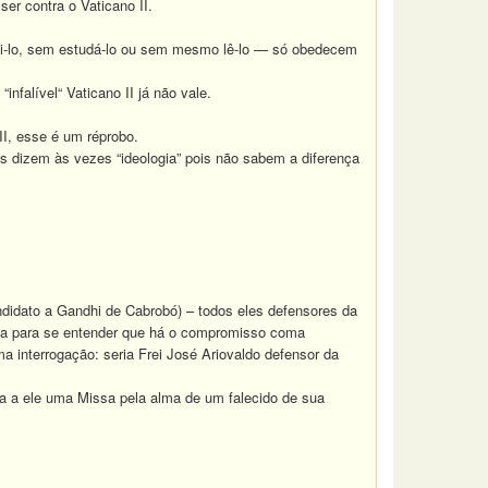
er contra o Vaticano II.
ui-lo, sem estudá-lo ou sem mesmo lê-lo — só obedecem
falível“ Vaticano II já não vale.
I, esse é um réprobo.
 dizem às vezes “ideologia” pois não sabem a diferença
idato a Gandhi de Cabrobó) – todos eles defensores da
la para se entender que há o compromisso coma
a interrogação: seria Frei José Ariovaldo defensor da
 a ele uma Missa pela alma de um falecido de sua