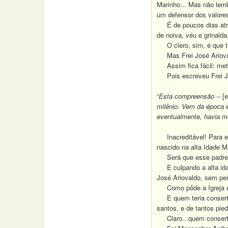
Marinho... Mas não lemb
um defensor dos valores 
É de poucos dias atrás 
de noiva, véu e grinald
O clero, sim, é que tem
Mas Frei José Ariovald
Assim fica fácil: mete
Pois escreveu Frei Jos
“
Esta compreensão
-- [
milênio. Vem da época e
eventualmente, havia mo
Inacreditável!
Para e
nascido na alta Idade Mé
Será que esse padre n
E culpando a alta idade
José Ariovaldo, sem per
Como pôde a Igreja err
E quem teria consertado 
santos, e de tantos pie
Claro...quem consertou 