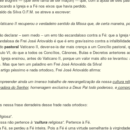
Bugnini — (que teve fama de ser maçon) --- que, com a ajuda de seis past
ocando a Igreja e a Fé nos eixos que havia perdido.
do da Silva O.F.M. se atreve a escrever:
Vaticano II recuperou o verdadeiro sentido da Missa que, de certa maneira, 
declarar – sem medo -- um erro tão escandaloso contra a Fé: que a Igreja C
osa de Frei José Ariovaldo é que é erro gravíssimo contra a infalibilidade e
 do
pastoral
Vaticano II, dever-se-ia dar mais crença a um Concílio pastoral, 
ulo VI, do que a todos os Concílios, Cânones, Bulas e Decretos anteriores ao
eja ensinou, antes do Vaticano II, porque um valor mais alto se levantou: a
é. M
as que tem um paladino em Frei José Ariovaldo da Silva!
 artigo péssimo e nada ortodoxo, Frei José Ariovaldo afirma:
empreender ainda um imenso trabalho de reevangelização da nossa
cultura
rel
vadora do Senhor
, homenagem exclusiva a Deus Pai todo poderoso, e
compro
nessa frase derradeira desse frade nada ortodoxo:
ligiosa
”.
sa não pertence
à “
cultura
religiosa”
.
Pertence à Fé.
, se perdeu a Fé inteira. Pois a Fé é uma virtude semelhante à virgindade: o