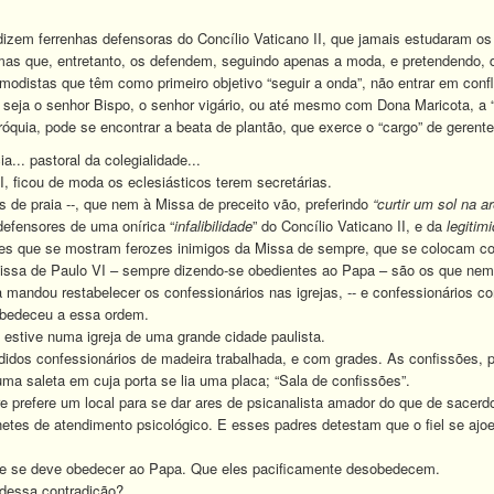
m ferrenhas defensoras do Concílio Vaticano II, que jamais estudaram os 
s que, entretanto, os defendem, seguindo apenas a moda, e pretendendo, 
omodistas que têm como primeiro objetivo “seguir a onda”, não entrar em con
 seja o senhor Bispo, o senhor vigário, ou até mesmo com Dona Maricota, a “g
róquia, pode se encontrar a beata de plantão, que exerce o “cargo” de gerent
. pastoral da colegialidade...
 ficou de moda os eclesiásticos terem secretárias.
de praia --, que nem à Missa de preceito vão, preferindo
“curtir um sol na ar
defensores de uma onírica “
infalibilidade
” do Concílio Vaticano II, e da
legitim
que se mostram ferozes inimigos da Missa de sempre, que se colocam como
Missa de Paulo VI – sempre dizendo-se obedientes ao Papa – são os que ne
dou restabelecer os confessionários nas igrejas, -- e confessionários com
obedeceu a essa ordem.
tive numa igreja de uma grande cidade paulista.
dos confessionários de madeira trabalhada, e com grades. As confissões, p
ma saleta em cuja porta se lia uma placa; “Sala de confissões”.
prefere um local para se dar ares de psicanalista amador do que de sacerdote 
tes de atendimento psicológico. E esses padres detestam que o fiel se ajoel
e deve obedecer ao Papa. Que eles pacificamente desobedecem.
essa contradição?