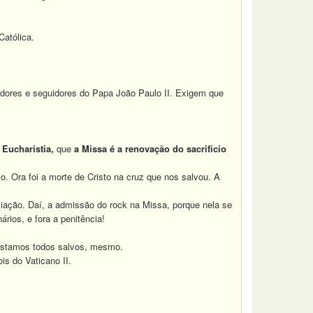
atólica.
ores e seguidores do Papa João Paulo II. Exigem que
Eucharistia,
que
a Missa é a renovação do sacrifício
o. Ora foi a morte de Cristo na cruz que nos salvou. A
iação. Daí, a admissão do rock na Missa, porque nela se
rios, e fora a penitência!
 estamos todos salvos, mesmo.
s do Vaticano II.