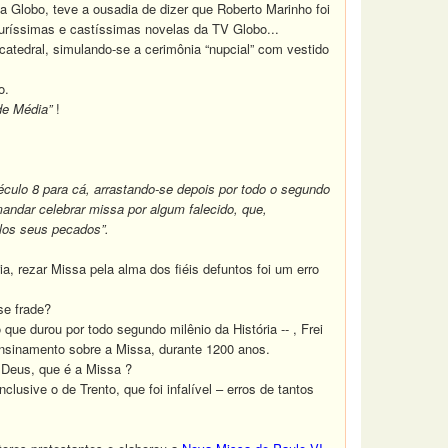
a Globo, teve a ousadia de dizer que Roberto Marinho foi
uríssimas e castíssimas novelas da TV Globo...
atedral, simulando-se a cerimônia “nupcial” com vestido
o.
de Média”
!
culo 8 para cá, arrastando-se depois por todo o segundo
andar celebrar missa por algum falecido, que,
elos seus pecados”.
a, rezar Missa pela alma dos fiéis defuntos foi um erro
e frade?
e durou por todo segundo milênio da História -- , Frei
 ensinamento sobre a Missa, durante 1200 anos.
 Deus, que é a Missa ?
usive o de Trento, que foi infalível – erros de tantos