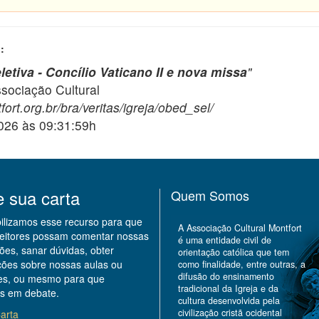
:
etiva - Concílio Vaticano II e nova missa
"
ciação Cultural
ort.org.br/bra/veritas/igreja/obed_sel/
2026 às 09:31:59h
e sua carta
Quem Somos
bilizamos esse recurso para que
A Associação Cultural Montfort
leitores possam comentar nossas
é uma entidade civil de
ões, sanar dúvidas, obter
orientação católica que tem
ções sobre nossas aulas ou
como finalidade, entre outras, a
difusão do ensinamento
des, ou mesmo para que
tradicional da Igreja e da
s em debate.
cultura desenvolvida pela
civilização cristã ocidental
arta