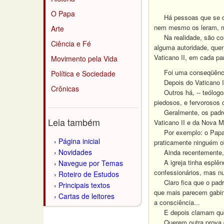
O Papa
Há pessoas que se dize
nem mesmo os leram, ma
Arte
Na realidade, são c
Ciência e Fé
alguma autoridade, quer
Vaticano II, em cada pa
Movimento pela Vida
Foi uma conseqüência..
Política e Sociedade
Depois do Vaticano II,
Crônicas
Outros há, -- teólogos 
piedosos, e fervorosos 
Geralmente, os padres 
Leia também
Vaticano II e da Nova 
Por exemplo: o Papa man
Página inicial
praticamente ninguém 
Novidades
Ainda recentemente, es
A igreja tinha esplêndi
Navegue por Temas
confessionários, mas nu
Roteiro de Estudos
Claro fica que o padre 
Principais textos
que mais parecem gabine
Cartas de leitores
a consciência...
E depois clamam que s
Querem outra prova d