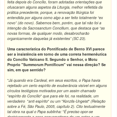
feita depois do Concílio, foram adotadas orientações que
ofuscaram alguns aspetos da Liturgia, melhor refletida da
prática precedente, porque, a renovação litúrgica foi
entendida por alguns como algo a ser feito totalmente “ex
novo” (do novo). Sabemos bem, porém, que tal não foi a
intenção da Sacrosanctum Concilium, que destaca que “as
novas formas, de qualquer modo, desabrocharão
organicamente daquelas já existentes” (SC 23).
Uma característica do Pontificado de Bento XVI parece
ser a insistência em torno de uma correta hermenêutica
do Concílio Vaticano II. Segundo o Senhor, o Motu
Proprio "Summorum Pontificum" vai nessa direção? Se
sim, em que sentido?
"
Já quando era Cardeal, em seus escritos, o Papa havia
rejeitado um certo espírito de exuberância visível em alguns
círculos teológicos motivados por um assim chamado
"
espírito do Concílio
"
que para ele foi, na realidade, um
verdadeiro
"
anti espírito
"
ou um
"
Konzils-Ungeist
"
(Relação
sobre a Fé, São Paulo, 2005, capítulo 2). Cito textualmente
tal obra na qual o Papa sublinha:
"
É preciso opor-se
decisivamente a esse esquematismo de um antes e um