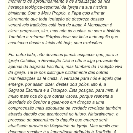
momento de aprofundamento e de atualização da rica
herança teológica-espiritual da Igreja na sua história
bimilenar. Com o Motu Proprio, o Papa quis afirmar
claramente que toda tentação de desprezo dessas
veneráveis tradições está fora de lugar. A Mensagem é
clara: progresso, sim, mas não às custas, ou sem a história.
Também a reforma litúrgica deve ser fiel a tudo aquilo que
aconteceu desde o início até hoje, sem exclusões.
Por outro lado, não devemos jamais esquecer que, para a
Igreja Católica, a Revelação Divina não é algo proveniente
apenas da Sagrada Escritura, mas também da Tradição viva
da Igreja. Tal fé nos distingue nitidamente das outras
manifestações da fé cristã. A verdade para nós é aquilo que
emerge, por assim dizer, destes dois pólos, isto é, a
Sagrada Escritura e a Tradição. Esta posição, para mim, é
muito mais rica do que outras visões, porque respeita a
liberdade do Senhor a guiar-nos em direção a uma
compreensão mais adequada da verdade revelada também
através daquilo que acontecerá no futuro. Naturalmente, o
processo de discernimento daquilo que emerge será
atualizado através do Magistério da Igreja. Mas aquilo que
devemos recolher é a importância atribuída à Tradição. A