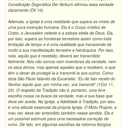
Constituição Dogmática Dei Verbum afirmou essa verdade
claramente (DV 10).
Ademais, a Igreja é uma realidade que supera os níveis de
uma pura invenção humana. Ela é o Corpo místico de
Cristo, a Jerusalém celeste e a estirpe eleita de Deus. Ela,
por isso, supera as fronteiras terrestres assim como toda
limitação de tempo e é uma realidade que transcende de
muito a sua manifestação terrestre e hierárquica. Por isso,
nela, aquilo que é recebido, deverá ser transmitido
fielmente. Nós não somos nem inventores da verdade, nem
os seus donos, mas apenas aqueles que a recebem, e que
têm o dever de protegê-la e transmiti-la aos outros. Como
dizia São Paulo falando da Eucaristia: “Eu de fato recebi do
Senhor aquilo que, por minha vez, vos transmiti” (1Cor 11,
23). O respeito da Tradição não é, portanto, uma livre
escolha nossa na busca da verdade, mas a sua base que
deve ser aceita. Na Igreja, a fidelidade à Tradição, por isso,
é uma atitude essencial da própria Igreja. O Motu Proprio, a
meu ver, deve ser entendido também nesse sentido. Ele é
um possível estímulo para uma necessária correção de
rumo. De fato, em algumas escolhas da reforma litúrgica