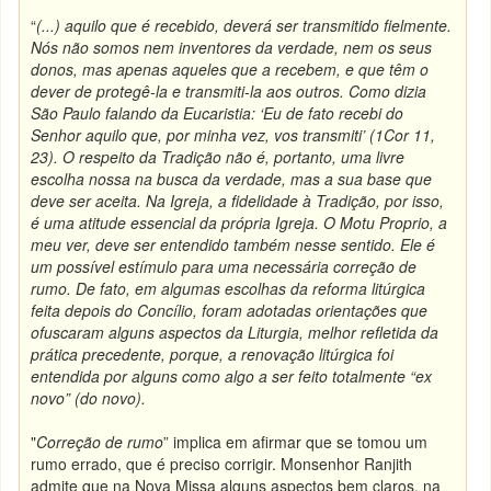
“
(...) aquilo que é recebido, deverá ser transmitido fielmente.
Nós não somos nem inventores da verdade, nem os seus
donos, mas apenas aqueles que a recebem, e que têm o
dever de protegê-la e transmiti-la aos outros. Como dizia
São Paulo falando da Eucaristia: ‘Eu de fato recebi do
Senhor aquilo que, por minha vez, vos transmiti’ (1Cor 11,
23). O respeito da Tradição não é, portanto, uma livre
escolha nossa na busca da verdade, mas a sua base que
deve ser aceita. Na Igreja, a fidelidade à Tradição, por isso,
é uma atitude essencial da própria Igreja. O Motu Proprio, a
meu ver, deve ser entendido também nesse sentido. Ele é
um possível estímulo para uma necessária correção de
rumo. De fato, em algumas escolhas da reforma litúrgica
feita depois do Concílio, foram adotadas orientações que
ofuscaram alguns aspectos da Liturgia, melhor refletida da
prática precedente, porque, a renovação litúrgica foi
entendida por alguns como algo a ser feito totalmente “ex
novo” (do novo).
"
Correção de rumo
” implica em afirmar que se tomou um
rumo errado, que é preciso corrigir. Monsenhor Ranjith
admite que na Nova Missa alguns aspectos bem claros, na