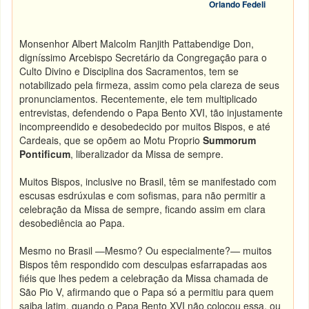
Orlando Fedeli
Monsenhor Albert Malcolm Ranjith Pattabendige Don,
digníssimo Arcebispo Secretário da Congregação para o
Culto Divino e Disciplina dos Sacramentos, tem se
notabilizado pela firmeza, assim como pela clareza de seus
pronunciamentos. Recentemente, ele tem multiplicado
entrevistas, defendendo o Papa Bento XVI, tão injustamente
incompreendido e desobedecido por muitos Bispos, e até
Cardeais, que se opõem ao Motu Proprio
Summorum
Pontificum
, liberalizador da Missa de sempre.
Muitos Bispos, inclusive no Brasil, têm se manifestado com
escusas esdrúxulas e com sofismas, para não permitir a
celebração da Missa de sempre, ficando assim em clara
desobediência ao Papa.
Mesmo no Brasil —Mesmo? Ou especialmente?— muitos
Bispos têm respondido com desculpas esfarrapadas aos
fiéis que lhes pedem a celebração da Missa chamada de
São Pio V, afirmando que o Papa só a permitiu para quem
saiba latim, quando o Papa Bento XVI não colocou essa, ou