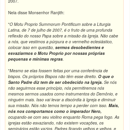
2007.
Nela disse Monsenhor Ranjith:
"
O Motu Proprio Summorum Pontificum sobre a Liturgia
Latina, de 7 de julho de 2007, é o fruto de uma profunda
reflexão do nosso Papa sobre a missão da Igreja. Não cabe
a nós, que vestimos a púrpura e o vermelho eclesiástico,
colocar isso em questão,
sermos desobedientes e
esvaziarmos o Motu Proprio por nossas próprias
pequenas e mínimas regras
.
"
Mesmo se elas fossem feitas por uma conferência de
bispos. Os próprios Bispos não têm esse direito.
O que o
Santo Padre diz tem de ser obedecido na Igreja.
Se nós
não seguirmos esse princípio, nós permitiremos nós
mesmos sermos usados como instrumentos do Demônio, e
ninguém mais. Isso vai levar a discórdia à Igreja e diminuir
sua missão. Nós não temos tempo a perder com isso.
Mais,
nós nos comportamos como o imperador Nero,
ocupando-se com seu violino enquanto Roma pega fogo. As
igrejas estão esvaziando, não existem vocações, os
seminários estão vazios. Padres ficando velhos e velhos, e