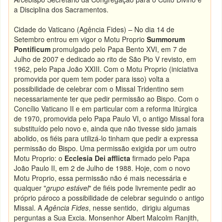
a Disciplina dos Sacramentos.
Cidade do Vaticano (Agência Fides) – No dia 14 de
Setembro entrou em vigor o Motu Proprio
Summorum
Pontificum
promulgado pelo Papa Bento XVI, em 7 de
Julho de 2007 e dedicado ao rito de São Pio V revisto, em
1962, pelo Papa João XXIII. Com o Motu Proprio (iniciativa
promovida por quem tem poder para isso) volta a
possibilidade de celebrar com o Missal Tridentino sem
necessariamente ter que pedir permissão ao Bispo. Com o
Concílio Vaticano II e em particular com a reforma litúrgica
de 1970, promovida pelo Papa Paulo VI, o antigo Missal fora
substituído pelo novo e, ainda que não tivesse sido jamais
abolido, os fiéis para utilizá-lo tinham que pedir a expressa
permissão do Bispo. Uma permissão exigida por um outro
Motu Proprio: o
Ecclesia Dei afflicta
firmado pelo Papa
João Paulo II, em 2 de Julho de 1988. Hoje, com o novo
Motu Proprio, essa permissão não é mais necessária e
qualquer "
grupo estável
" de fiéis pode livremente pedir ao
próprio pároco a possibilidade de celebrar seguindo o antigo
Missal. A
Agência Fides
, nesse sentido, dirigiu algumas
perguntas a Sua Excia. Monsenhor Albert Malcolm Ranjith,