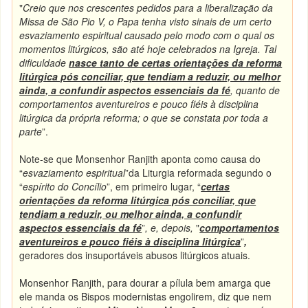
"
Creio que nos crescentes pedidos para a liberalização da
Missa de São Pio V, o Papa tenha visto sinais de um certo
esvaziamento espiritual causado pelo modo com o qual os
momentos litúrgicos, são até hoje celebrados na Igreja. Tal
dificuldade
nasce tanto de certas orientações da reforma
litúrgica pós conciliar, que tendiam a reduzir, ou melhor
ainda, a confundir aspectos essenciais da fé
, quanto de
comportamentos aventureiros e pouco fiéis à disciplina
litúrgica da própria reforma; o que se constata por toda a
parte
”.
Note-se que Monsenhor Ranjith aponta como causa do
“
esvaziamento espiritual
”da Liturgia reformada segundo o
“
espírito do Concílio
”, em primeiro lugar, “
certas
orientações da reforma litúrgica pós conciliar, que
tendiam a reduzir, ou melhor ainda, a confundir
aspectos essenciais da fé
”
, e, depois,
"
comportamentos
aventureiros e pouco fiéis à disciplina litúrgica
”
,
geradores dos insuportáveis abusos litúrgicos atuais.
Monsenhor Ranjith, para dourar a pílula bem amarga que
ele manda os Bispos modernistas engolirem, diz que nem