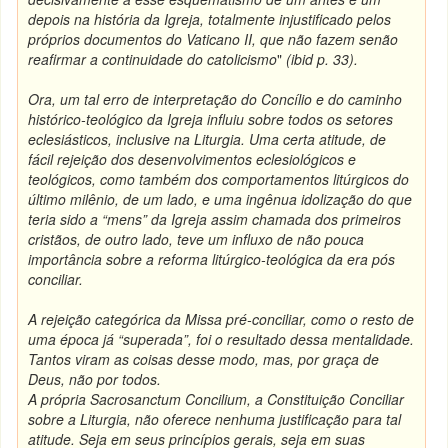
depois na história da Igreja, totalmente injustificado pelos
próprios documentos do Vaticano II, que não fazem senão
reafirmar a continuidade do catolicismo
"
(ibid p. 33).
Ora, um tal erro de interpretação do Concílio e do caminho
histórico-teológico da Igreja influiu sobre todos os setores
eclesiásticos, inclusive na Liturgia. Uma certa atitude, de
fácil rejeição dos desenvolvimentos eclesiológicos e
teológicos, como também dos comportamentos litúrgicos do
último milênio, de um lado, e uma ingênua idolização do que
teria sido a “mens” da Igreja assim chamada dos primeiros
cristãos, de outro lado, teve um influxo de não pouca
importância sobre a reforma litúrgico-teológica da era pós
conciliar.
A rejeição categórica da Missa pré-conciliar, como o resto de
uma época já “superada”, foi o resultado dessa mentalidade.
Tantos viram as coisas desse modo, mas, por graça de
Deus, não por todos.
A própria Sacrosanctum Concilium, a Constituição Conciliar
sobre a Liturgia, não oferece nenhuma justificação para tal
atitude. Seja em seus princípios gerais, seja em suas