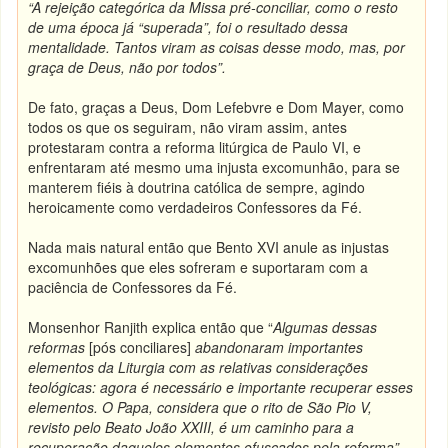
“A rejeição categórica da Missa pré-conciliar, como o resto
de uma época já “superada”, foi o resultado dessa
mentalidade. Tantos viram as coisas desse modo, mas, por
graça de Deus, não por todos”.
De fato, graças a Deus, Dom Lefebvre e Dom Mayer, como
todos os que os seguiram, não viram assim, antes
protestaram contra a reforma litúrgica de Paulo VI, e
enfrentaram até mesmo uma injusta excomunhão, para se
manterem fiéis à doutrina católica de sempre, agindo
heroicamente como verdadeiros Confessores da Fé.
Nada mais natural então que Bento XVI anule as injustas
excomunhões que eles sofreram e suportaram com a
paciência de Confessores da Fé.
Monsenhor Ranjith explica então que “
Algumas dessas
reformas
[pós conciliares]
abandonaram importantes
elementos da Liturgia com as relativas considerações
teológicas: agora é necessário e importante recuperar esses
elementos. O Papa, considera que o rito de São Pio V,
revisto pelo Beato João XXIII, é um caminho para a
recuperação daqueles elementos ofuscados pela reforma”.