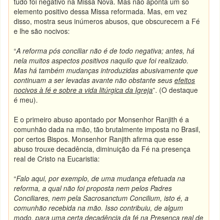
tudo foi negativo na Missa Nova. Mas não aponta um só
elemento positivo dessa Missa reformada. Mas, em vez
disso, mostra seus inúmeros abusos, que obscurecem a Fé
e lhe são nocivos:
“
A reforma pós conciliar não é de todo negativa; antes, há
nela muitos aspectos positivos naquilo que foi realizado.
Mas há também mudanças introduzidas abusivamente que
continuam a ser levadas avante não obstante seus
efeitos
nocivos à fé e sobre a vida litúrgica da Igreja
”. (O destaque
é meu).
E o primeiro abuso apontado por Monsenhor Ranjith é a
comunhão dada na mão, tão brutalmente imposta no Brasil,
por certos Bispos. Monsenhor Ranjith afirma que esse
abuso trouxe decadência, diminuição da Fé na presença
real de Cristo na Eucaristia:
“
Falo aqui, por exemplo, de uma mudança efetuada na
reforma, a qual não foi proposta nem pelos Padres
Conciliares, nem pela Sacrosanctum Concilium, isto é, a
comunhão recebida na mão. Isso contribuiu, de algum
modo, para uma certa decadência da fé na Presença real de