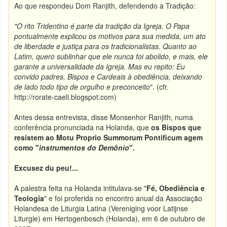
Ao que respondeu Dom Ranjith, defendendo a Tradição:
"O rito Tridentino é parte da tradição da Igreja. O Papa
pontualmente explicou os motivos para sua medida, um ato
de liberdade e justiça para os tradicionalistas. Quanto ao
Latim, quero sublinhar que ele nunca foi abolido, e mais, ele
garante a universalidade da Igreja. Mas eu repito: Eu
convido padres, Bispos e Cardeais à obediência, deixando
de lado todo tipo de orgulho e preconceito
". (cfr.
http://rorate-caeli.blogspot.com)
Antes dessa entrevista, disse Monsenhor Ranjith, numa
conferência pronunciada na Holanda, que
os Bispos que
resistem ao Motu Proprio Summorum Pontificum agem
como "
instrumentos do Demônio
".
Excusez du peu!...
A palestra feita na Holanda intitulava-se "
Fé, Obediência e
Teologia
" e foi proferida no encontro anual da Associação
Holandesa de Liturgia Latina (Vereniging voor Latijnse
Liturgie) em Hertogenbosch (Holanda), em 6 de outubro de