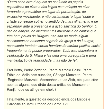
“
Outro sério erro é aquele de confundir os papéis
específicos do clero e dos leigos com relação ao altar
tornando o presbitério um lugar de perturbação, de
excessivo movimento, e não certamente ‘o lugar’ onde o
cristão consegue colher o sentido de maravilhamento e de
esplendor ante a presença e a ação salvífica do Senhor. O
uso de danças, de instrumentos musicais e de cantos que
têm bem pouco de litúrgico, não são de modo algum
consoantes ao ambiente sagrado da Igreja e da Liturgia;
acrescento também certas homilias de caráter político-social
frequentemente pouco preparadas. Tudo isso desnatura a
celebração da S. Missa e faz dela uma coreografia e uma
manifestação de teatralidade, mas não de fé
”
.
Frei Betto, Padre Zezinho, Padre Marcelo Rossi, Padre
Fábio de Mello com suas fãs, Cônego Manzatto, Padre
Reginaldo Manzotti, Monsenhor Jonas Abib, etc. para citar
apenas alguns, que dirão dessa crítica de Monsenhor
Ranjith que os atinge em cheio?
Finalmente, a questão da desobediência dos Bispos e
Cardeais ao Motu Proprio de Bento XVI: