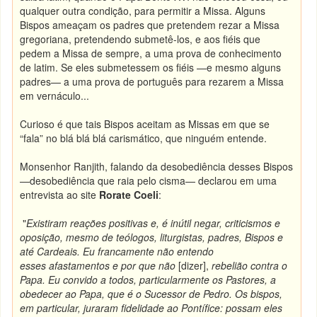
qualquer outra condição, para permitir a Missa. Alguns
Bispos ameaçam os padres que pretendem rezar a Missa
gregoriana, pretendendo submetê-los, e aos fiéis que
pedem a Missa de sempre, a uma prova de conhecimento
de latim. Se eles submetessem os fiéis —e mesmo alguns
padres— a uma prova de português para rezarem a Missa
em vernáculo...
Curioso é que tais Bispos aceitam as Missas em que se
“fala” no blá blá blá carismático, que ninguém entende.
Monsenhor Ranjith, falando da desobediência desses Bispos
—desobediência que raia pelo cisma— declarou em uma
entrevista ao site
Rorate Coeli
:
"
Existiram reações positivas e, é inútil negar, criticismos e
oposição, mesmo de teólogos, liturgistas, padres, Bispos e
até Cardeais. Eu francamente não entendo
esses afastamentos e por que não
[dizer],
rebelião contra o
Papa. Eu convido a todos, particularmente os Pastores, a
obedecer ao Papa, que é o Sucessor de Pedro. Os bispos,
em particular, juraram fidelidade ao Pontífice: possam eles