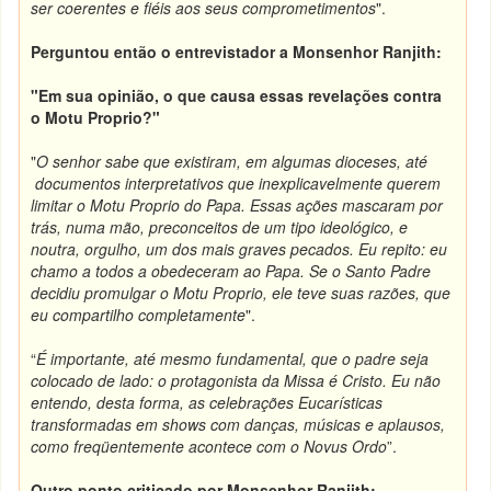
ser coerentes e fiéis aos seus comprometimentos
".
Perguntou então o entrevistador a Monsenhor Ranjith:
"Em sua opinião, o que causa essas revelações
contra
o Motu Proprio?"
"
O senhor sabe que existiram, em algumas dioceses, até
documentos interpretativos que inexplicavelmente querem
limitar o Motu Proprio do Papa. Essas ações mascaram por
trás, numa mão, preconceitos de um tipo ideológico, e
noutra, orgulho, um dos mais graves pecados. Eu repito: eu
chamo a todos a obedeceram ao Papa. Se o Santo Padre
decidiu promulgar o Motu Proprio, ele teve suas razões, que
eu compartilho completamente
".
“
É importante, até mesmo fundamental, que o padre seja
colocado de lado: o protagonista da Missa é Cristo. Eu não
entendo, desta forma, as celebrações Eucarísticas
transformadas em shows com danças, músicas e aplausos,
como freqüentemente acontece com o Novus Ordo
”.
Outro ponto criticado por Monsenhor Ranjith: