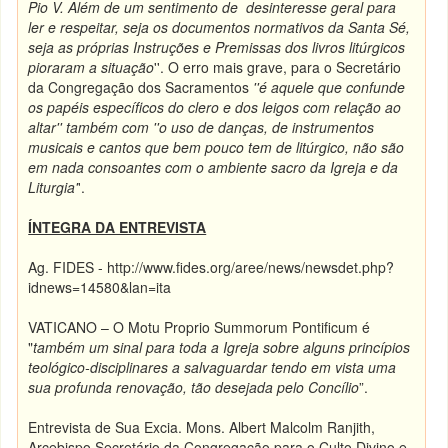
Pio V. Além de um sentimento de desinteresse geral para
ler e respeitar, seja os documentos normativos da Santa Sé,
seja as próprias Instruções e Premissas dos livros litúrgicos
pioraram a situação
''. O erro mais grave, para o Secretário
da Congregação dos Sacramentos
''é aquele que confunde
os papéis específicos do clero e dos leigos com relação ao
altar'' também com ''o uso de danças, de instrumentos
musicais e cantos que bem pouco tem de litúrgico, não são
em nada consoantes com o ambiente sacro da Igreja e da
Liturgia'
'.
ÍNTEGRA DA ENTREVISTA
Ag. FIDES - http://www.fides.org/aree/news/newsdet.php?
idnews=14580&lan=ita
VATICANO – O Motu Proprio Summorum Pontificum é
"
também um sinal para toda a Igreja sobre alguns princípios
teológico-disciplinares a salvaguardar tendo em vista uma
sua profunda renovação, tão desejada pelo Concílio
”.
Entrevista de Sua Excia. Mons. Albert Malcolm Ranjith,
Arcebispo Secretário da Congregação para o Culto Divino e