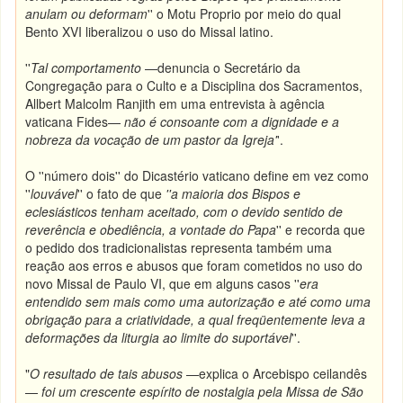
anulam ou deformam
'' o Motu Proprio por meio do qual
Bento XVI liberalizou o uso do Missal latino.
''
Tal comportamento
—denuncia o Secretário da
Congregação para o Culto e a Disciplina dos Sacramentos,
Allbert Malcolm Ranjith em uma entrevista à agência
vaticana Fides—
não é consoante com a dignidade e a
nobreza da vocação de um pastor da Igreja'
'.
O ''número dois'' do Dicastério vaticano define em vez como
''
louvável
'' o fato de que
''a maioria dos Bispos e
eclesiásticos tenham aceitado, com o devido sentido de
reverência e obediência, a vontade do Papa
'' e recorda que
o pedido dos tradicionalistas representa também uma
reação aos erros e abusos que foram cometidos no uso do
novo Missal de Paulo VI, que em alguns casos ''
era
entendido sem mais como uma autorização e até como uma
obrigação para a criatividade, a qual freqüentemente leva a
deformações da liturgia ao limite do suportável
''.
"
O resultado de tais abusos
—explica o Arcebispo ceilandês
—
foi um crescente espírito de nostalgia pela Missa de São