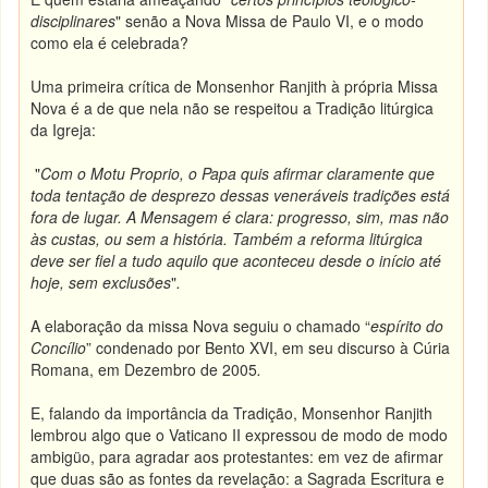
disciplinares
" senão a Nova Missa de Paulo VI, e o modo
como ela é celebrada?
Uma primeira crítica de Monsenhor Ranjith à própria Missa
Nova é a de que nela não se respeitou a Tradição litúrgica
da Igreja:
"
Com o Motu Proprio, o Papa quis afirmar claramente que
toda tentação de desprezo dessas veneráveis tradições está
fora de lugar. A Mensagem é clara: progresso, sim, mas não
às custas, ou sem a história. Também a reforma litúrgica
deve ser fiel a tudo aquilo que aconteceu desde o início até
hoje, sem exclusões
"
.
A elaboração da missa Nova seguiu o chamado “
espírito do
Concílio
” condenado por Bento XVI, em seu discurso à Cúria
Romana, em Dezembro de 2005
.
E, falando da importância da Tradição, Monsenhor Ranjith
lembrou algo que o Vaticano II expressou de modo de modo
ambigüo, para agradar aos protestantes: em vez de afirmar
que duas são as fontes da revelação: a Sagrada Escritura e