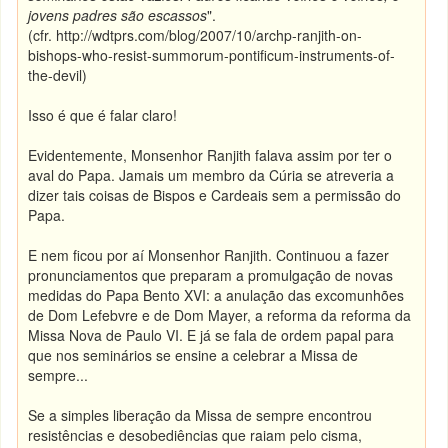
jovens padres são escassos
".
(cfr. http://wdtprs.com/blog/2007/10/archp-ranjith-on-
bishops-who-resist-summorum-pontificum-instruments-of-
the-devil)
Isso é que é falar claro!
Evidentemente, Monsenhor Ranjith falava assim por ter o
aval do Papa. Jamais um membro da Cúria se atreveria a
dizer tais coisas de Bispos e Cardeais sem a permissão do
Papa.
E nem ficou por aí Monsenhor Ranjith. Continuou a fazer
pronunciamentos que preparam a promulgação de novas
medidas do Papa Bento XVI: a anulação das excomunhões
de Dom Lefebvre e de Dom Mayer, a reforma da reforma da
Missa Nova de Paulo VI. E já se fala de ordem papal para
que nos seminários se ensine a celebrar a Missa de
sempre...
Se a simples liberação da Missa de sempre encontrou
resistências e desobediências que raiam pelo cisma,