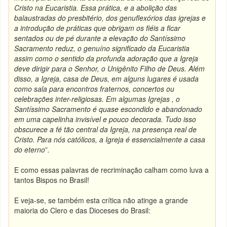
Cristo na Eucaristia. Essa prática, e a abolição das
balaustradas do presbitério, dos genuflexórios das igrejas e
a introdução de práticas que obrigam os fiéis a ficar
sentados ou de pé durante a elevação do Santíssimo
Sacramento reduz, o genuíno significado da Eucaristia
assim como o sentido da profunda adoração que a Igreja
deve dirigir para o Senhor, o Unigênito Filho de Deus. Além
disso, a Igreja, casa de Deus, em alguns lugares é usada
como sala para encontros fraternos, concertos ou
celebrações inter-religiosas. Em algumas Igrejas , o
Santíssimo Sacramento é quase escondido e abandonado
em uma capelinha invisível e pouco decorada. Tudo isso
obscurece a fé tão central da Igreja, na presença real de
Cristo. Para nós católicos, a Igreja é essencialmente a casa
do eterno
”
.
E como essas palavras de recriminação calham como luva a
tantos Bispos no Brasil!
E veja-se, se também esta crítica não atinge a grande
maioria do Clero e das Dioceses do Brasil: