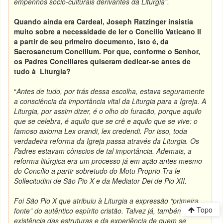
empenhos sócio-culturais derivantes da Liturgia”.
Quando ainda era Cardeal, Joseph Ratzinger insistia
muito sobre a necessidade de ler o Concílio Vaticano II
a partir de seu primeiro documento, isto é, da
Sacrosanctum Concilium. Por que, conforme o Senhor,
os Padres Conciliares quiseram dedicar-se antes de
tudo à Liturgia?
“
Antes de tudo, por trás dessa escolha, estava seguramente
a consciência da importância vital da Liturgia para a Igreja. A
Liturgia, por assim dizer, é o olho do furacão, porque aquilo
que se celebra, é aquilo que se crê e aquilo que se vive: o
famoso axioma Lex orandi, lex credendi. Por isso, toda
verdadeira reforma da Igreja passa através da Liturgia. Os
Padres estavam cônscios de tal importância. Ademais, a
reforma litúrgica era um processo já em ação antes mesmo
do Concílio a partir sobretudo do Motu Proprio Tra le
Sollecitudini de São Pio X e da Mediator Dei de Pio XII.
Foi São Pio X que atribuiu à Liturgia a expressão “primeira
Topo
fonte” do autêntico espírito cristão. Talvez já, também, a
existência das estruturas e da experiência de quem se