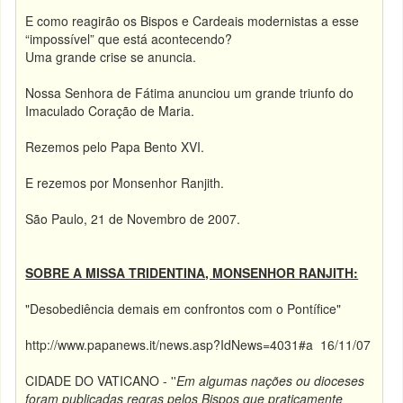
E como reagirão os Bispos e Cardeais modernistas a esse
“impossível” que está acontecendo?
Uma grande crise se anuncia.
Nossa Senhora de Fátima anunciou um grande triunfo do
Imaculado Coração de Maria.
Rezemos pelo Papa Bento XVI.
E rezemos por Monsenhor Ranjith.
São Paulo, 21 de Novembro de 2007.
SOBRE A MISSA TRIDENTINA, MONSENHOR RANJITH:
"Desobediência demais em confrontos com o Pontífice"
http://www.papanews.it/news.asp?IdNews=4031#a 16/11/07
CIDADE DO VATICANO - ''
Em algumas nações ou dioceses
foram publicadas regras pelos Bispos que praticamente