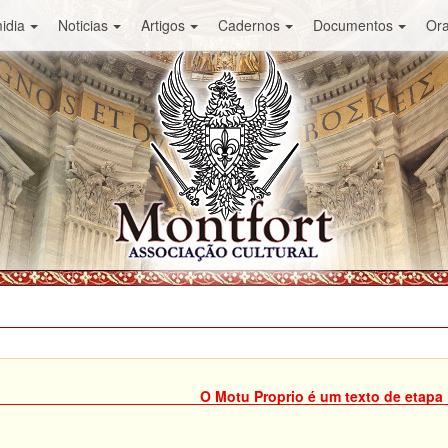
idia
Noticias
Artigos
Cadernos
Documentos
Or
O Motu Proprio é um texto de etapa