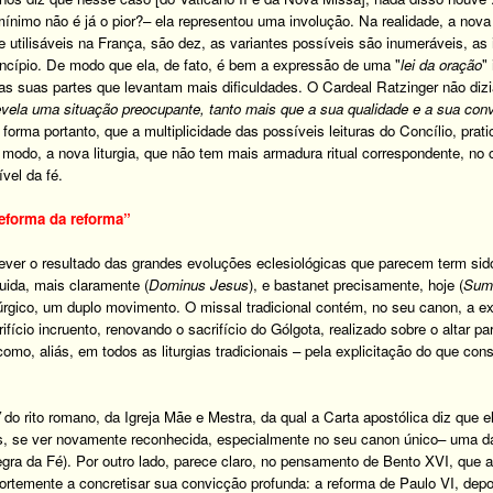
ínimo não é já o pior?
–
ela representou uma involução
. Na realidade,
a nova 
e utilisáveis na França, são dez
, as
variantes possíveis são inumeráveis
,
as 
incípio
. De modo que ela, de fato, é bem a expressão de uma "
lei da oração
"
nas suas partes que levantam mais dificuldades
. O
Cardeal Ratzinger não diz
evela uma situação preocupante, tanto mais que a sua qualidade e a sua conv
orma portanto, que a multiplicidade das possíveis leituras do Concílio
,
prat
odo, a nova liturgia, que não tem mais armadura ritual correspondente, no 
ível da fé.
reforma da reforma”
rever o resultado das grandes evoluções eclesiológicas que parecem term sido
uida, mais claramente (
Dominus Jesus
),
e bastanet precisamente, hoje
(
Sum
úrgico, um duplo movimento. O missal tradicional contém, no seu canon, a ex
rifício incruento, renovando o sacrifício do Gólgota, realizado sobre o altar p
mo, aliás, em todos as liturgias tradicionais –
pela explicitação do que const
do
rito romano
, da Igreja Mãe e Mestra, da qual a Carta apostólica diz que e
ois, se ver novamente reconhecida, especialmente no seu canon único
–
uma da
regra da Fé)
. Por outro lado, parece claro, no pensamento de Bento XVI, que 
fortemente a concretisar sua convicção profunda: a reforma de Paulo VI, dep