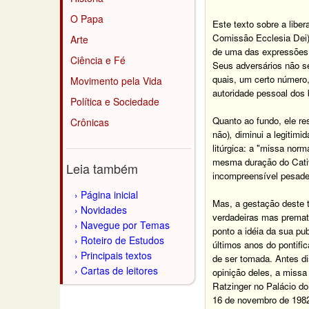
O Papa
Este texto sobre a libe
Comissão Ecclesia Dei)
Arte
de uma das expressões 
Ciência e Fé
Seus adversários não se
quais, um certo número,
Movimento pela Vida
autoridade pessoal dos 
Política e Sociedade
Quanto ao
fundo,
ele re
Crônicas
não)
,
diminui a legitimi
litúrgica: a "missa nor
mesma duração do Cativ
Leia também
incompreensível pesade
Página inicial
Mas, a gestação deste 
Novidades
verdadeiras mas prematu
Navegue por Temas
ponto a idéia da sua pu
Roteiro de Estudos
últimos anos do pontifi
Principais textos
de ser tomada. Antes di
Cartas de leitores
opinição deles, a missa
Ratzinger no Palácio do
16 de novembro de 1982,