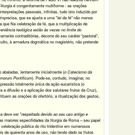
liturgia
é
congenitamente multiforme
: as orações
interpretações pessoais, infinitas, tudo isto induzido por
 imprecisa, que se ajusta a uma
"
lei da fé”
não menos
ia
que Na celebração da fé, que
a multiplicação de
eniência teológica estão às vezes no limite do
icamente contraditórias
,
decorre do seu caráter “pastoral”,
culto, à armadura dogmática no magistério, não pretende
 abaladas, lentamente inicialmente (
o Catecismo da
morum Pontificum
).
Pode-se, contudo, imaginar, no
pressão totalmente única da ação eucarística (o
ara a difusão e a aplicação dos salutares frutos da Cruz)
,
ituem as orações do ofertório, a ritualização dos gestos,
la deve ser "
respeitada devido ao seu uso antigo e
s maiores especifidades da liturgia de Roma
–
seu papel
a celebração pública
do rito tridentino em numerosos
ois de quarenta anos de uso, não tendo dado os frutos