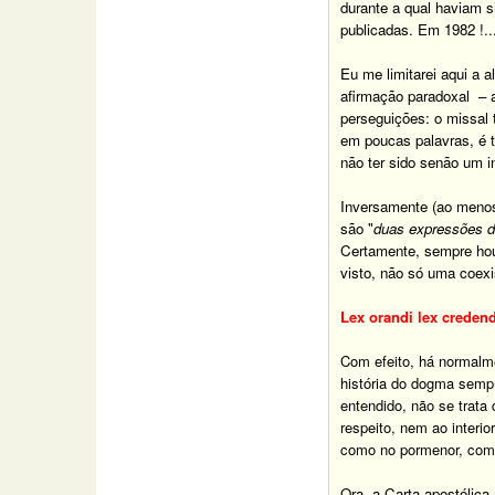
durante a qual haviam 
publicadas.
Em 1982 !..
Eu me limitarei aqui a 
afirmação paradoxal
– a
perseguições: o missal t
em poucas palavras,
é t
não ter sido senão um i
Inversamente (ao menos 
são "
duas expressões da
Certamente, sempre houve
visto, não só uma coexi
Lex orandi lex credend
Com efeito, há normalme
história do dogma sempre
entendido, não se trata 
respeito
, nem ao interi
como no pormenor, como 
Ora,
a Carta apostólica