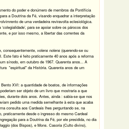
oramento do poder e donúmero de membros da Pontifícia
ra a Doutrina da Fé, visando enquadrar a interpretação
olvimrento de uma verdadeira reviravolta eclesiológica.
colegialidade’, para se apoiar sobre os párocos dos
ente, e por isso mesmo, a libertar das correntes da
, consequentemente,
volens nolens
(querendo-se ou
I.
Este fato é feito praticamente 40 anos após a reforma
 num sínodo, em outubro de 1967. Quarenta anos...
A
itura
"espiritual" da História
.
Quarenta anos de um
e Bento XVI: a quantidade de boatos, de informações
poderiam ser objeto de um livro que mostraria a que
es, durante dois anos. Antes, ainda : sabia-se que nos
e haviam pedido uma medida semelhante à esta que acaba
uma consulta aos Cardeais lhes perguntando se, na
isto, praticamente desde o ingresso do mesmo Cardeal
gregação para a Doutrina da Fé, por ele presidida, no dia
ggio (dos Bispos), e Mons. Casoria (Culto divino),