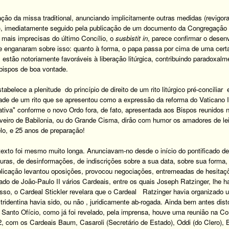
ração da missa traditional, anunciando implicitamente outras medidas (revig
, imediatamente seguido pela publicação de um documento da Congregação pa
mais imprecisas do último Concílio, o
susbistit in
, parece confirmar o desenv
 enganaram sobre isso: quanto à forma, o papa passa por cima de uma certa ‘
 estão notoriamente favoráveis à liberação litúrgica, contribuindo paradoxalm
bispos de boa vontade.
stabelece a plenitude
do princípio de direito de um rito litúrgico pré-conciliar
e
dade de um rito que se apresentou como a expressão da reforma do Vaticano I
mativa" conforme o novo Ordo fora, de fato, apresentada aos Bispos reunidos
eiro de Babilonia, ou do Grande Cisma
, dirão com humor os amadores de le
lo, e 25 anos de preparação!
texto foi mesmo muito longa.
Anunciavam-no desde o início do pontificado d
ras, de desinformações, de indiscrições sobre a sua data, sobre sua forma, 
blicação levantou oposições, provocou negociações, entremeadas de hesitaçõ
cado de João-Paulo II vários Cardeais, entre os quais Joseph Ratzinger, lh
sso, o Cardeal Stickler revelara que o Cardeal Ratzinger havia organizado 
 tridentina havia sido, ou não , juridicamente ab-rogada. Ainda bem antes d
 Santo Ofício, como já foi revelado, pela imprensa, houve uma reunião na Con
 com os Cardeais Baum, Casaroli (Secretário de Estado), Oddi (do Clero), Ba