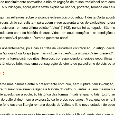
sido unanimimente aprovados a não ab-rogação da missa tradicional bem co
.
A publicação, agora,
deste texto explosivo não foi, portanto, tomada em se
algumas reflexões
sobre o alcance eclesiológico do artigo 1 desta Carta apost
lguns dirão surrealista – para quem viveu quarenta anos de exclusiões, pres
radicional, em sua última edição “típica” (1962), nunca foi ab-rogado! São mu
oda uma parte da história de suas vidas
, em seus corações – as condições d
nconcebível pesadelo. Durante quarenta anos!
aparentemente, pois não se trata de verdadeira contradição),
o artigo decla
 lex orandi da Igreja
[que]
não induzem a nenhuma divisão da lex credendi
"
 na Igreja distintos ritos litúrgicos, correspondendo a regiões geográficas, 
stência de fato,
mas uma consagração de direito do paralelismo de dois est
i ?
nte uma osmose entre o crescimento contínuo, sem ruptura nem involução, da 
 foi inextricavelmente ligada à história do culto
, ou antes, é uma mesma his
de absolutisar a evolução histórica das formas rituais enquanto tais. Extrict
or do culto divino, nem à expressão da fé e dos costumes
.
Mas, quando uma lit
foi o caso da liturgia romana depois do Vaticano II,
o novo estado não pode
 nos diz que nesse caso [do Vaticano II e da Nova Missa], nada disso houve