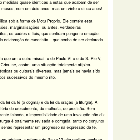
mo medidas quase idênticas a estas que acabam de ser
is meses, nem em dois anos, mas em vinte e cinco anos!
ólica sob a forma de Motu Proprio
. Ele contém esta
sões, marginalisações, ou antes, verdadeiras
itos
, os padres e fiéis,
que sentiram pungente emoção
:
a celebração da eucaristia – que acaba de ser declarada
ra que um e outro missal, o de Paulo VI e o de S. Pio V,
. Criou-se, assim,
uma situação totalmente atípica.
étnicas ou culturais diversas, mas jamais se havia sido
ados sucessivos do mesmo rito.
lei da fé (o dogma) e da lei da oração (a liturgia).
A
tória de crescimento, de melhoria, de precisão. Bem
amente falando, a impossibilidade de uma involução não diz
urgia é totalmente revisada e corrigida, tanto no conjunto
 senão representar um progresso na expressão da fé.
:
no mínimo, a reforma de Paulo VI não realizou nenhum