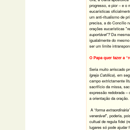
progresso,
e pior
– e
o m
eucarísticas oficialment
um anti-ritualismo de pr
precisa, a do Concílio 
orações eucarísticas
"
r
suportável”?
Da mesma f
igualalmente do mesmo m
ser um limite intranspon
O Papa quer fazer a “
Seria muito arriscado p
Igreja Católica
), em seg
campo extrictamente lit
sacrifício da missa, sac
expressão redobrada – co
a orientação da oração.
A “
forma extraordinária”
venerável
", poderia, p
cultual de regula fidei (
lugares só pode ajudar 