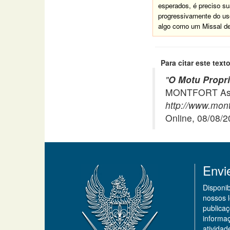
esperados, é preciso su
progressivamente do us
algo como um Missal d
Para citar este texto
"
O Motu Propri
MONTFORT Asso
http://www.montf
Online, 08/08/
Envi
Disponi
nossos 
publicaç
informa
ativida