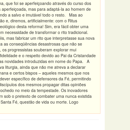
na, que foi se aperfeiçoando através do curso dos
ais aperfeiçoada, mas para adaptá-la ao homem de
ando a salvo e imutável todo o resto. Mas ao
ão e, diremos, artificialmente: com o Ritus
ológico desta reforma! Sim, era fácil obter uma
sem necessidade de transformar o rito tradicional.
s, mas fabricar um rito que interpretasse sua nova
ra as conseqüências desastrosas que não se
 os progressistas souberam explorar mui
idelidade e o respeito devido ao Pai da Cristandade
s as novidades introduzidas em nome do Papa. A
a liturgia, ainda que não me atreva a declarar
omana e certos bispos – aqueles mesmos que nos
dever específico de defensores da Fé, permitindo
discípulos dos mesmos propagar ditas opiniões
 rochedo no meio da tempestade. Os inovadores
m sob o pretexto de combater uma nunca existida
 Santa Fé, questão de vida ou morte. Logo