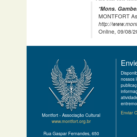
"
Mons. Gamber:
MONTFORT Asso
http://www.mont
Online, 09/08/
Envi
Disponi
nossos 
publicaç
informa
ativida
entremo
Enviar C
Montfort - Associação Cultural
www.montfort.org.br
Rua Gaspar Fernandes, 650