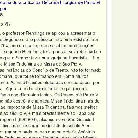
e uma dura crítica da Reforma Litúrgica de Paulo VI
nger.
US
lo VI?
s, o professor Rennings se aplicou a apresentar o
. Segundo o dito professor, não teria existido uma
 1704, ano no qual apareceu sob as modificações
I, segundo Rennings, teria por sua vez reformado o
m que o Senhor fez à sua Igreja na Eucaristia. Em
ão Missa Tridentina ou Missa de São Pio V.
s instâncias do Concílio de Trento, não foi formado
 Romana, que foi se formando em Roma muitos
dente. As modificações efetuadas em sua época por
as. Agora, um dos expedientes a que recorre
as e das diferentes festas. Os Papas, até Paulo VI,
ue não destrói a chamada Missa Tridentina mais do
ão imprópria de Missa Tridentina, falamos melhor
 ao século V, e mais precisamente ao Papa São
gório I (590-604), alcançou com São Gelásio I
ífices não cessaram de insistir do século V em
non remonta nada menos que ao próprio Apóstolo
 do Ordo, como para o Proprium das várias Missas.