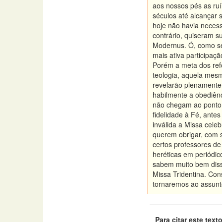
aos nossos pés as ruí
séculos até alcançar 
hoje não havia necess
contrário, quiseram su
Modernus. Ó, como se 
mais ativa participaçã
Porém a meta dos refo
teologia, aquela mes
revelarão plenamente
habilmente a obediênc
não chegam ao ponto 
fidelidade à Fé, ante
inválida a Missa cel
querem obrigar, com s
certos professores de
heréticas em periódi
sabem muito bem diss
Missa Tridentina. Con
tornaremos ao assun
Para citar este texto