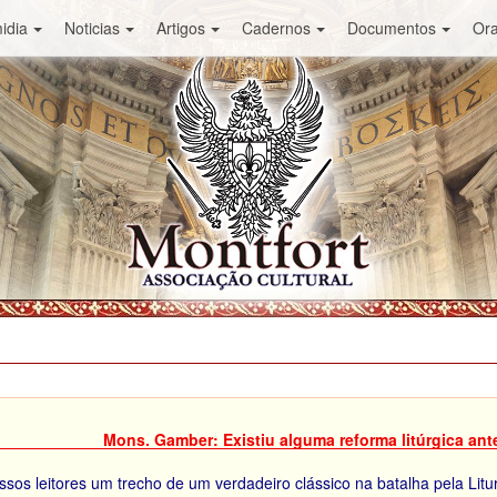
idia
Noticias
Artigos
Cadernos
Documentos
Or
Mons. Gamber: Existiu alguma reforma litúrgica ant
os leitores um trecho de um verdadeiro clássico na batalha pela Lit