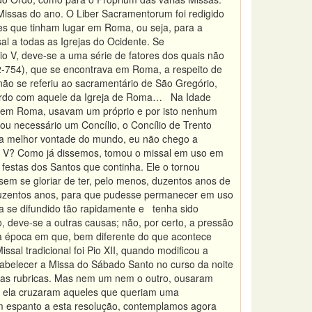
Missas do ano. O Liber Sacramentorum foi redigido
nes que tinham lugar em Roma, ou seja, para a
al a todas as Igrejas do Ocidente. Se
o V, deve-se a uma série de fatores dos quais não
2-754), que se encontrava em Roma, a respeito de
 não se referiu ao sacramentário de São Gregório,
cordo com aquele da Igreja de Roma… Na Idade
o em Roma, usavam um próprio e por isto nenhum
u necessário um Concílio, o Concílio de Trento
m a melhor vontade do mundo, eu não chego a
io V? Como já dissemos, tomou o missal em uso em
festas dos Santos que continha. Ele o tornou
sem se gloriar de ter, pelo menos, duzentos anos de
á duzentos anos, para que pudesse permanecer em uso
a se difundido tão rapidamente e tenha sido
deve-se a outras causas; não, por certo, a pressão
a época em que, bem diferente do que acontece
sal tradicional foi Pio XII, quando modificou a
stabelecer a Missa do Sábado Santo no curso da noite
do as rubricas. Mas nem um nem o outro, ousaram
por ela cruzaram aqueles que queriam uma
 com espanto a esta resolução, contemplamos agora