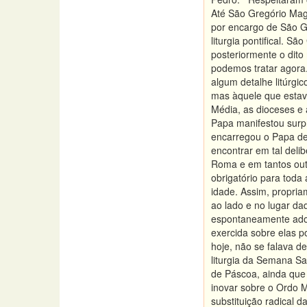
Até São Gregório Magn
por encargo de São Gr
liturgia pontifical. 
posteriormente o dito
podemos tratar agora
algum detalhe litúrgi
mas àquele que estav
Média, as dioceses e
Papa manifestou surp
encarregou o Papa de 
encontrar em tal del
Roma e em tantos outr
obrigatório para toda
idade. Assim, propri
ao lado e no lugar da
espontaneamente adot
exercida sobre elas 
hoje, não se falava d
liturgia da Semana Sa
de Páscoa, ainda que 
inovar sobre o Ordo M
substituição radical 