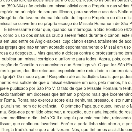
o (590-604) não existiu um missal oficial com o Proprium das várias 
egório no princípio de seu pontificado, para serviço e uso das Statio
São Gregório não teve nenhuma intenção de impor o Proprium do dito miss
 missal se converteu no próprio esboço do Missale Romanum de São Pi
. É interessante notar que, quando se interrogou a São Bonifácio (67
co, como o uso dos sinais da cruz a serem feitos durante o cânon, este
a em uso entre os Anglo-saxões, cujo cânon estava totalmente de a
 as igrejas que não tinham adotado espontaneamente o Missal em us
resa ou desgosto… Mas quando a defesa contra o protestantismo torno
publicar um missal corrigido e uniforme para todos. Agora, pois, co
iberação do Concílio o ecumenismo que Rennings vê. O que fez São P
os lugares, deu-lhe retoques, especialmente reduzindo o número das 
 a Igreja? De modo algum! Respeitou até as tradições locais que pudes
amente: era suficiente que o missal estivesse em uso, pelo menos, h
quele publicado por São Pio V. O fato de que o Missale Romanum tenh
ado também em dioceses que tinham o próprio mais que bicentenário, 
por Roma. Roma não exerceu sobre elas nenhuma pressão, e isto num
e pluralismo, nem de tolerância. O primeiro Papa que ousou inovar o Mis
nta. Seja-nos permitido observar, a respeito, que nada impedia de re
sem modificar o rito. João XXIII o seguiu por este caminho, retocan
issae, que continuou invariável. Porém a porta tinha sido aberta, e 
da liturgia tradicional e que a obtiveram. Nós, que tínhamos assistido