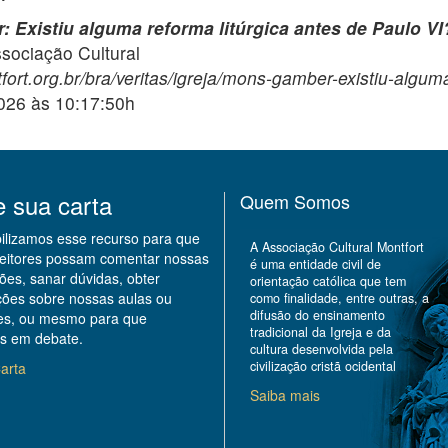
 Existiu alguma reforma litúrgica antes de Paulo VI
ciação Cultural
fort.org.br/bra/veritas/igreja/mons-gamber-existiu-alguma
2026 às 10:17:50h
e sua carta
Quem Somos
bilizamos esse recurso para que
A Associação Cultural Montfort
leitores possam comentar nossas
é uma entidade civil de
ões, sanar dúvidas, obter
orientação católica que tem
ções sobre nossas aulas ou
como finalidade, entre outras, a
difusão do ensinamento
des, ou mesmo para que
tradicional da Igreja e da
s em debate.
cultura desenvolvida pela
civilização cristã ocidental
arta
Saiba mais