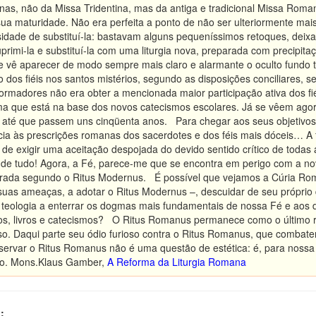
nas, não da Missa Tridentina, mas da antiga e tradicional Missa Roma
sua maturidade. Não era perfeita a ponto de não ser ulteriormente m
idade de substituí-la: bastavam alguns pequeníssimos retoques, deix
primi-la e substituí-la com uma liturgia nova, preparada com precipitaç
vê aparecer de modo sempre mais claro e alarmante o oculto fundo te
o dos fiéis nos santos mistérios, segundo as disposições conciliares, 
rmadores não era obter a mencionada maior participação ativa dos fiéi
ma que está na base dos novos catecismos escolares. Já se vêem ago
 até que passem uns cinqüenta anos. Para chegar aos seus objetivos,
ia às prescrições romanas dos sacerdotes e dos féis mais dóceis… A f
de exigir uma aceitação despojada do devido sentido crítico de toda
s de tudo! Agora, a Fé, parece-me que se encontra em perigo com a nov
ebrada segundo o Ritus Modernus. É possível que vejamos a Cúria R
uas ameaças, a adotar o Ritus Modernus –, descuidar de seu próprio 
 teologia a enterrar os dogmas mais fundamentais de nossa Fé e aos 
cos, livros e catecismos? O Ritus Romanus permanece como o último
o. Daqui parte seu ódio furioso contra o Ritus Romanus, que combate
servar o Ritus Romanus não é uma questão de estética: é, para nossa
to. Mons.Klaus Gamber,
A Reforma da Liturgia Romana
: