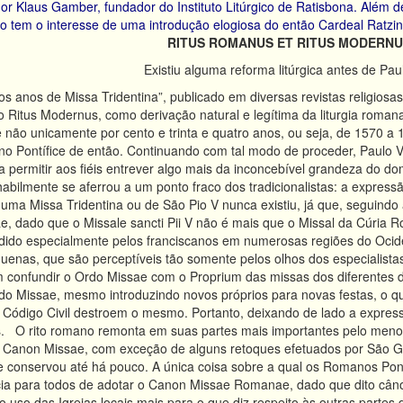
r Klaus Gamber, fundador do Instituto Litúrgico de Ratisbona. Além d
vro tem o interesse de uma introdução elogiosa do então Cardeal Ratzi
RITUS ROMANUS ET RITUS MODERN
Existiu alguma reforma litúrgica antes de Pau
os anos de Missa Tridentina”, publicado em diversas revistas religiosa
 o Ritus Modernus, como derivação natural e legítima da liturgia romana
 não unicamente por cento e trinta e quatro anos, ou seja, de 1570 a
o Pontífice de então. Continuando com tal modo de proceder, Paulo V
permitir aos fiéis entrever algo mais da inconcebível grandeza do do
habilmente se aferrou a um ponto fraco dos tradicionalistas: a express
uma Missa Tridentina ou de São Pio V nunca existiu, já que, seguindo a
, dado que o Missale sancti Pii V não é mais que o Missal da Cúria
undido especialmente pelos franciscanos em numerosas regiões do Oci
uenas, que são perceptíveis tão somente pelos olhos dos especialist
 confundir o Ordo Missae com o Proprium das missas dos diferentes di
do Missae, mesmo introduzindo novos próprios para novas festas, o q
Código Civil destroem o mesmo. Portanto, deixando de lado a express
 O rito romano remonta em suas partes mais importantes pelo menos
Canon Missae, com exceção de alguns retoques efetuados por São Gre
 conservou até há pouco. A única coisa sobre a qual os Romanos Pont
ância para todos de adotar o Canon Missae Romanae, dado que dito câ
uso das Igrejas locais mais para o que diz respeito às outras partes