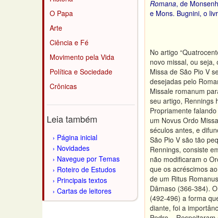
Romana
, de Monsenho
O Papa
e Mons. Bugnini, o li
Arte
Ciência e Fé
No artigo “Quatrocent
Movimento pela Vida
novo missal, ou seja,
Política e Sociedade
Missa de São Pio V se
desejadas pelo Roman
Crônicas
Missale romanum para 
seu artigo, Rennings 
Propriamente falando 
Leia também
um Novus Ordo Missae
séculos antes, e dif
Página inicial
São Pio V são tão peq
Novidades
Rennings, consiste em
Navegue por Temas
não modificaram o Or
que os acréscimos ao 
Roteiro de Estudos
de um Ritus Romanus.
Principais textos
Dâmaso (366-384). O 
Cartas de leitores
(492-496) a forma que
diante, foi a import
Pedro. Respeitaram o 