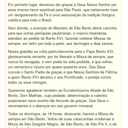
Em primeiro lugar, devemos dar graças a Deus Nosso Senhor por
esse imenso favor espiritual para São Paulo, que certamente trará
um revigoramento da Fé e uma ressurreição da tradição litúrgica
católica para todo o Brasil.
Sem dúvida, o exemplo do Mosteiro de São Bento abrirá caminho
para que outras paróquias paulistanas, e mesmo brasileiras,
atendam ao pedido de Bento XVI, fazendo celebrar Missas de
sempre, em latim por toda a parte, aos domingos e dias santos.
Nossa gratidão se volta particularmente para o Papa Bento XVI,
gloriosamente reinante, por ter liberado a Missa de sempre, que
nunca foi revogada, e nem podia ter sido proibida, e que sofreu
um ostracismo injusto por quase quarenta anos. Que Deus
cumule o Santo Padre de graças e que Nossa Senhora de Fátima,
a quem Bento XVI devotou o seu Pontificado, o proteja contra
todos os seus inimigos.
Queremos agradecer também ao Excelentíssimo Abade de São
Bento, Dom Mathias, cuja piedade, determinação e valentia
propiciaram esse evento tão fecundo de graças. Que Deus o
recompense e o abençoe em seu governo monacal.
Todos os domingos, às 18 horas, doravante, haverá a Missa de
sempre em São Bento. Voltou de suas catacumbas modernas a
Missa de São Gregório Magno, de São Bento, de São Pio V, e de