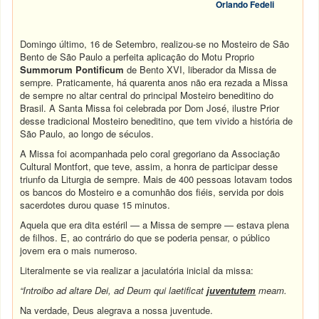
Orlando Fedeli
Domingo último, 16 de Setembro, realizou-se no Mosteiro de São
Bento de São Paulo a perfeita aplicação do Motu Proprio
Summorum Pontificum
de Bento XVI, liberador da Missa de
sempre. Praticamente, há quarenta anos não era rezada a Missa
de sempre no altar central do principal Mosteiro beneditino do
Brasil. A Santa Missa foi celebrada por Dom José, ilustre Prior
desse tradicional Mosteiro beneditino, que tem vivido a história de
São Paulo, ao longo de séculos.
A Missa foi acompanhada pelo coral gregoriano da Associação
Cultural Montfort, que teve, assim, a honra de participar desse
triunfo da Liturgia de sempre. Mais de 400 pessoas lotavam todos
os bancos do Mosteiro e a comunhão dos fiéis, servida por dois
sacerdotes durou quase 15 minutos.
Aquela que era dita estéril — a Missa de sempre — estava plena
de filhos. E, ao contrário do que se poderia pensar, o público
jovem era o mais numeroso.
Literalmente se via realizar a jaculatória inicial da missa:
“Introibo ad altare Dei, ad Deum qui laetificat
juventutem
meam.
Na verdade, Deus alegrava a nossa juventude.