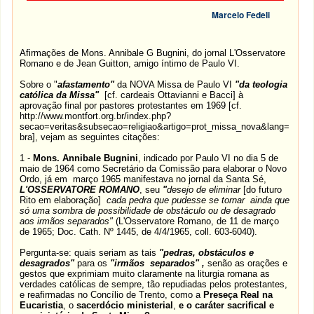
Marcelo Fedeli
Afirmações de Mons. Annibale G Bugnini, do jornal L'Osservatore
Romano e de Jean Guitton, amigo íntimo de Paulo VI.
Sobre o "
afastamento"
da NOVA Missa de Paulo VI
"da teologia
católica da Missa"
[cf. cardeais Ottavianni e Bacci] à
aprovação final por pastores protestantes em 1969 [cf.
http://www.montfort.org.br/index.php?
secao=veritas&subsecao=religiao&artigo=prot_missa_nova&lang=
bra], vejam as seguintes citações:
1 -
Mons. Annibale Bugnini
, indicado por Paulo VI no dia 5 de
maio de 1964 como Secretário da Comissão para elaborar o Novo
Ordo, já em março 1965 manifestava no jornal da Santa Sé,
L'OSSERVATORE ROMANO
, seu
"
desejo de eliminar
[do futuro
Rito em elaboração]
cada pedra que pudesse se tornar ainda que
só uma sombra de possibilidade de obstáculo ou de desagrado
aos irmãos separados"
(L'Osservatore Romano, de 11 de março
de 1965; Doc. Cath. Nº 1445, de 4/4/1965, coll. 603-6040).
Pergunta-se: quais seriam as tais
"pedras, obstáculos e
desagrados"
para os
"irmãos separados"
,
senão as orações e
gestos que exprimiam muito claramente na liturgia romana as
verdades católicas de sempre, tão repudiadas pelos protestantes,
e reafirmadas no Concílio de Trento, como a
Preseça Real na
Eucaristia
, o
sacerdócio ministerial
,
e o caráter sacrifical e