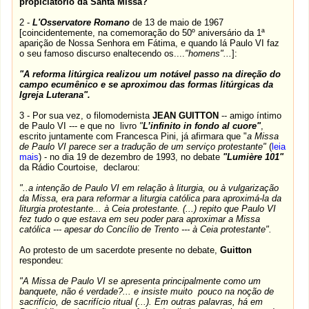
propiciatório da Santa Missa?
2 -
L'Osservatore Romano
de 13 de maio de 1967
[coincidentemente, na comemoração do 50º aniversário da 1ª
aparição de Nossa Senhora em Fátima, e quando lá Paulo VI faz
o seu famoso discurso enaltecendo os....
"homens"...
]:
"A reforma litúrgica realizou um notável passo na direção do
campo ecumênico e se aproximou das formas litúrgicas da
Igreja Luterana".
3 - Por sua vez, o filomodernista
JEAN GUITTON
-- amigo íntimo
de Paulo VI --- e que no livro
"
L’infinito in fondo al cuore"
,
escrito juntamente com Francesca Pini, já afirmara que "
a Missa
de Paulo VI parece ser a tradução de um serviço protestante"
(
leia
mais
)
- no dia 19 de dezembro de 1993, no debate
"Lumière 101"
da Rádio Courtoise, declarou:
"..a intenção de Paulo VI em relação à liturgia, ou à vulgarização
da Missa, era para reformar a liturgia católica para aproximá-la da
liturgia protestante... à Ceia protestante. (...) repito que Paulo VI
fez tudo o que estava em seu poder para aproximar a Missa
católica --- apesar do Concílio de Trento --- à Ceia protestante".
Ao protesto de um sacerdote presente no debate,
Guitton
respondeu:
"A Missa de Paulo VI se apresenta principalmente como um
banquete, não é verdade?... e insiste muito pouco na noção de
sacrifício, de sacrifício ritual (...). Em outras palavras, há em