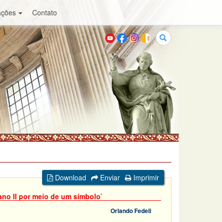
ações
Contato
Buscar
Download
Enviar
Imprimir
cano II por meio de um símbolo`
Orlando Fedeli