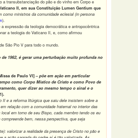
do a transubstanciação do pão e do vinho em Corpo e
aticano II, em sua Constituição
Lumen Gentium
que
 como ministros da comunidade eclesial (in persona
tm
).
a expressão da teologia democrática e antropocêntrica
nar a teologia do Vaticano II, e, como afirmou
 de São Pio V para todo o mundo.
do de 1962, é gerar uma perturbação muito profunda no
Missa de Paulo VI] –
põe em ação em particular
tempo como Corpo Místico de Cristo e como Povo de
cramento, quer dizer ao mesmo tempo o sinal e o
1).
II e a reforma litúrgica que saiu dele insistem sobre a
em relação com a comunidade fraternal no interior das
a local em torno de seu Bispo, cada membro tendo os eu
se compreende bem, nessa perspectiva, que seja
te): valorizar a realidade da presença de Cristo no pão e
ue a ação sagrada do padre aí é tão valorizada. As