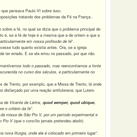
 que pensava Paulo VI sobre isso.
roposições tratando dos problemas da Fé na França .
sobre a fé, no qual se dizia que o problema principal de
to é, se a fé de hoje é a mesma que a de ontem e que a
articularmente em nossa profissão de fé
”.
ecesse tudo quanto existia antes. Ora, se a igreja
de ter errado. E se ela errou no passado, por que não
só mantivemos todo o passado, mas reencontramos a fonte
obscurecida no curso dos séculos, e particularmente no
es de Trento, por exemplo, que a Missa de Trento, lá onde
foi disfarçado por uma reação antiluterana; que Lutero
a de Vicente de Lérins,
quod semper, quod ubique,
 o critério da fé”.
o da missa de São Pio V, por um período experimental e
o Pio V
(que o concílio jamais pretendeu abolir).
 nova liturgia, onde ele é colocado em primeiro lugar”.