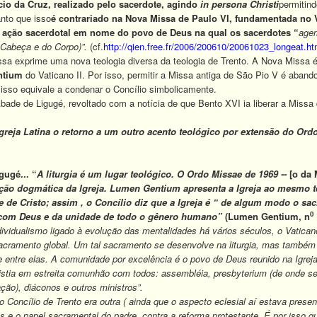
cio da Cruz, realizado pelo sacerdote, agindo
in persona Christi
permitin
nto que isso
é contrariado na Nova Missa de Paulo VI, fundamentada no V
 ação sacerdotal em nome do povo de Deus na qual os sacerdotes “
agem
 Cabeça e do Corpo)”.
(cf.
http://qien.free.fr/2006/200610/20061023_longeat.h
 exprime uma nova teologia diversa da teologia de Trento. A Nova Missa é 
ntium
do Vaticano II. Por isso, permitir a Missa antiga de São Pio V é abando
isso equivale a condenar o Concílio simbolicamente.
de de Ligugé, revoltado com a notícia de que Bento XVI ia liberar a Missa
Igreja Latina o retorno a um outro acento teológico por extensão do Or
ugé... “
A liturgia é um lugar teológico. O Ordo Missae de 1969 --
[o da 
ição dogmática da Igreja.
Lumen Gentium
apresenta a Igreja ao mesmo 
de Cristo; assim , o Concílio diz que a Igreja é “ de algum modo o sa
0
 com Deus e da unidade de todo o gênero humano”
(Lumen Gentium, n
ividualismo ligado à evolução das mentalidades há vários séculos, o Vaticano 
acramento global. Um tal sacramento se desenvolve na liturgia, mas também 
 entre elas. A comunidade por excelência é o povo de Deus reunido na Igrej
ristia em estreita comunhão com todos: assembléia, presbyterium (de onde 
ção), diáconos e outros ministros”.
do Concílio de Trento era outra ( ainda que o aspecto eclesial aí estava presen
os e o papel sacramental do padre, contra a reforma protestante. É por isso q