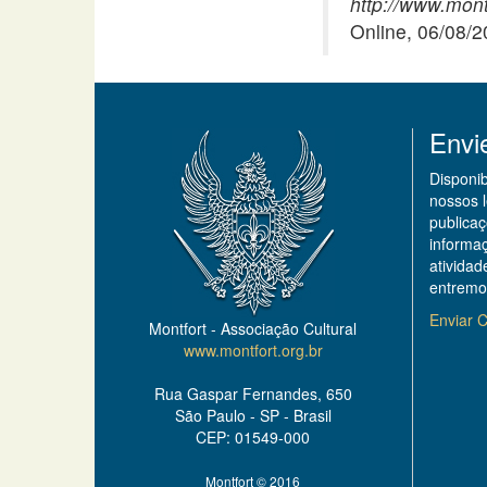
http://www.montf
Online, 06/08/
Envi
Disponi
nossos 
publicaç
informa
ativida
entremo
Enviar C
Montfort - Associação Cultural
www.montfort.org.br
Rua Gaspar Fernandes, 650
São Paulo - SP - Brasil
CEP: 01549-000
Montfort © 2016