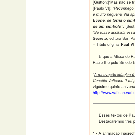
[Guitton:]“Mas não se tra
[Paulo VI]: “
Reconheço qu
é muito pequena. Na ap
Ecône, se torna o sím
de um símbolo”.
[dest
“Se fosse acolhida essa 
Secreto
, editora San P
– Título original
Paul VI
E que a Missa de Pau
Paulo II e pelo Sínodo 
”
A renovação litúrgica é 
Concílio Vaticano II foi
vigésimo-quinto anivers
http://www.vatican.va/h
Esses textos de Paulo
Destacaremos três pon
1 -
A afirmação inacredi