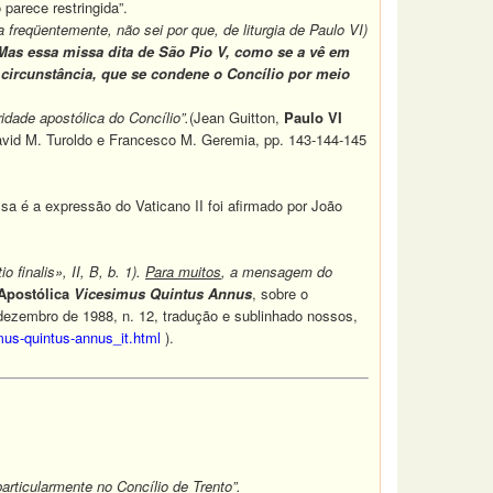
 parece restringida”.
a freqüentemente, não sei por que, de liturgia de Paulo VI)
Mas essa missa dita de São Pio V, como se a vê em
circunstância, que se condene o Concílio por meio
idade apostólica do Concílio”.
(Jean Guitton,
Paulo VI
David M. Turoldo e Francesco M. Geremia, pp. 143-144-145
sa é a expressão do Vaticano II foi afirmado por João
o finalis», II, B, b. 1).
Para muitos
, a mensagem do
Apostólica
Vicesimus Quintus Annus
, sobre o
 dezembro de 1988, n. 12, tradução e sublinhado nossos,
imus-quintus-annus_it.html
).
articularmente no Concílio de Trento”.