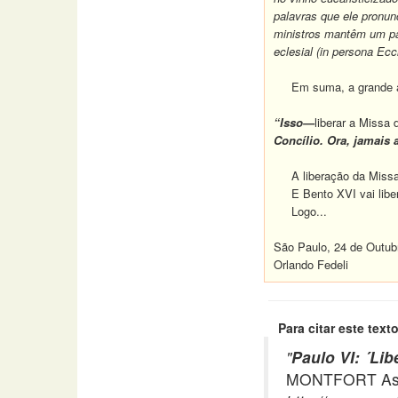
palavras que ele pronu
ministros mantêm um pa
eclesial (in persona Ecc
Em suma, a grande afi
“Isso—
liberar a Missa
Concílio.
Ora, jamais 
A liberação da Missa d
E Bento XVI vai liber
Logo...
São Paulo, 24 de Outub
Orlando Fedeli
Para citar este texto
"
Paulo VI: ´Li
MONTFORT Asso