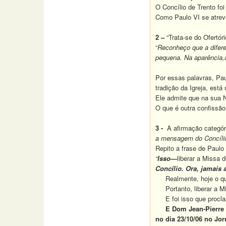
O Concílio de Trento foi 
Como Paulo VI se atreve
2 –
“Trata-se do Ofertóri
“
Reconheço que a diferen
pequena. Na aparência,a
Por essas palavras, Pa
tradição da Igreja, está 
Ele admite que na sua N
O que é outra confissão
3 -
A afirmação categóric
a mensagem do Concílio V
Repito a frase de Paulo 
“
Isso—
liberar a Missa 
Concílio.
Ora, jamais 
Realmente, hoje o que
Portanto, liberar a Mi
E foi isso que procla
E Dom Jean-Pierre Lon
no dia 23/10/06 no Jo