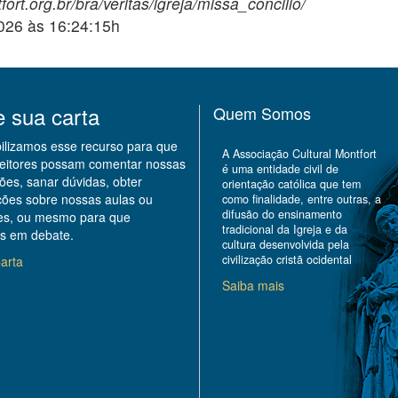
ort.org.br/bra/veritas/igreja/missa_concilio/
2026 às 16:24:15h
e sua carta
Quem Somos
bilizamos esse recurso para que
A Associação Cultural Montfort
leitores possam comentar nossas
é uma entidade civil de
ões, sanar dúvidas, obter
orientação católica que tem
ções sobre nossas aulas ou
como finalidade, entre outras, a
difusão do ensinamento
des, ou mesmo para que
tradicional da Igreja e da
s em debate.
cultura desenvolvida pela
civilização cristã ocidental
arta
Saiba mais