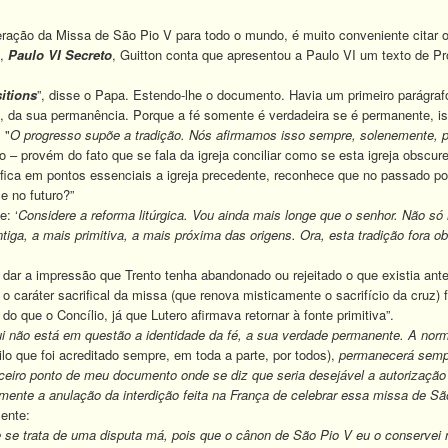
ção da Missa de São Pio V para todo o mundo, é muito conveniente citar o
n,
Paulo VI Secreto
, Guitton conta que apresentou a Paulo VI um texto de P
itions
”, disse o Papa. Estendo-lhe o documento. Havia um primeiro parágrafo 
, da sua permanência. Porque a fé somente é verdadeira se é permanente, is
 "
O progresso supõe a tradição. Nós afirmamos isso sempre, solenemente, p
o – provém do fato que se fala da igreja conciliar como se esta igreja obscur
ifica em pontos essenciais a igreja precedente, reconhece que no passado po
e no futuro?”
: ‘
Considere a reforma litúrgica. Vou ainda mais longe que o senhor. Não 
tiga, a mais primitiva, a mais próxima das origens. Ora, esta tradição fora 
o dar a impressão que Trento tenha abandonado ou rejeitado o que existia ant
e o caráter sacrifical da missa (que renova misticamente o sacrifício da cruz) 
o que o Concílio, já que Lutero afirmava retornar à fonte primitiva”.
i não está em questão a identidade da fé, a sua verdade permanente. A norm
lo que foi acreditado sempre, em toda a parte, por todos),
permanecerá sempre
rceiro ponto de meu documento onde se diz que seria desejável a autorizaçã
mente a anulação da interdição feita na França de celebrar essa missa de Sã
ente:
se trata de uma disputa má, pois que o cânon de São Pio V eu o conservei na