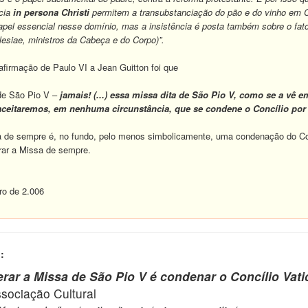
ncia
in persona Christi
permitem a transubstanciação do pão e do vinho em Co
pel essencial nesse domínio, mas a insistência é posta também sobre o fa
lesiae, ministros da Cabeça e do Corpo)”.
rmação de Paulo VI a Jean Guitton foi que
 de São Pio V –
jamais! (...) essa missa dita de São Pio V, como se a vê
aceitaremos, em nenhuma circunstância, que se condene o Concílio po
e sempre é, no fundo, pelo menos simbolicamente, uma condenação do Conc
ar a Missa de sempre.
ro de 2.006
:
berar a Missa de São Pio V é condenar o Concílio Vat
ciação Cultural