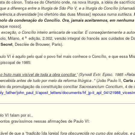
ta do cânon. Trata-se do Ofertório onde, na nova liturgia, a idéia de sacrifício
e a diferença entre a liturgia de São Pio V, e a liturgia do Concílio (chamad
arência,a diversidade
[no ofertório das duas Missas]
repousa numa sutileza.
bolo da condenação do Concílio.
Ora, jamais aceitaremos, em nenhuma 
aque nosso].
exceção, o Concílio inteiro arriscaria de vacilar. E conseqüentemente a autor
a
aolo, Milano, 4
edição, 2.002, versão integral do francês aos cuidados de 
 Secret
, Desclée de Brouwer, Paris).
lo VI é aquilo pelo qual o povo fiel mais conhece o Concílio, e que essa Mis
Episcopal de 1985:
o fruto mais visível de toda a obra conciliar
' (Synodi Extr. Episc. 1985 «Relati
 percebida antes de tudo por meio da reforma litúrgica ."
(João Paulo II,
Carta 
ário da promulgação da constituição conciliar
Sacrosanctum Concilium
, 4 de
oly_father/john_paul_ii/apost_letters/documents/hf_jp-ii_apl_04121988_vices
 VI falam por si..
tos gravíssimos nessas afirmações de Paulo VI:
tável de que a
“tradição
[da Igreja]
fora obscurecida no curso dos séculos, e p