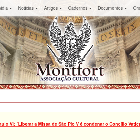
idia
Noticias
Artigos
Cadernos
Documentos
Or
aulo VI: ´Liberar a Missa de São Pio V é condenar o Concílio Vati