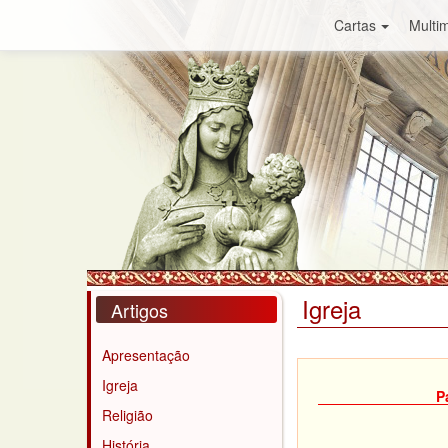
Cartas
Multim
Igreja
Artigos
Apresentação
Igreja
P
Religião
História