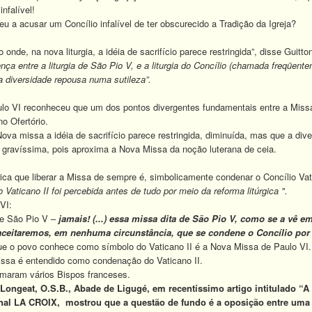
infalível!
u a acusar um Concílio infalível de ter obscurecido a Tradição da Igreja?
o onde, na nova liturgia, a idéia de sacrifício parece restringida”, disse Guit
ça entre a liturgia de São Pio V, e a liturgia do Concílio (chamada freqüentem
 diversidade repousa numa sutileza”.
ulo VI reconheceu que um dos pontos divergentes fundamentais entre a Miss
no Ofertório.
ova missa a idéia de sacrifício parece restringida, diminuída, mas que a di
 gravíssima, pois aproxima a Nova Missa da noção luterana de ceia.
a que liberar a Missa de sempre é, simbolicamente condenar o Concílio Vatic
aticano II foi percebida antes de tudo por meio da reforma litúrgica ".
VI:
de São Pio V –
jamais! (...) essa missa dita de São Pio V, como se a vê 
aceitaremos, em nenhuma circunstância, que se condene o Concílio po
 o povo conhece como símbolo do Vaticano II é a Nova Missa de Paulo VI.
ssa é entendido como condenação do Vaticano II.
maram vários Bispos franceses.
geat, O.S.B., Abade de Ligugé, em recentíssimo artigo intitulado “
A
rnal LA CROIX,
mostrou que a questão de fundo é a oposição entre uma 