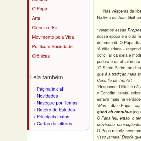
O Papa
Nas vésperas da libera
No livro de Jean Guitto
Arte
Ciência e Fé
“
Vejamos essas
Propos
nossa época era o da fé
Movimento pela Vida
de amanhã.
O Papa diz:
Política e Sociedade
“A dificuldade – respond
conciliar cancela e mod
Crônicas
poderá errar atualmente 
“O Santo Padre me disse
que é a tradição mais an
Leia também
Concílio de Trento”.
“Respondo: Difícil é nã
Página inicial
o Concílio insistiu sobr
Novidades
estava mais na verdade d
Navegue por Temas
“
Mas
– diz o Papa –
aqu
Roteiro de Estudos
quod ab omnibus
(aqui
Principais textos
O Papa leu, então, o te
Cartas de leitores
provisório; conseqüente
O Papa me diz severam
“
Isso jamais!
Desde que 