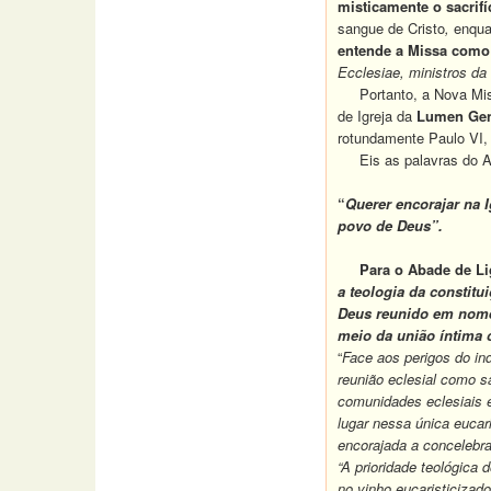
misticamente o sacrifí
sangue de Cristo
,
enqua
entende a Missa como
Ecclesiae, ministros da
Portanto, a Nova Missa
de Igreja da
Lumen Ge
rotundamente Paulo VI, 
Eis as palavras do Aba
“
Querer encorajar na 
povo de Deus”.
Para o Abade de Lig
a teologia da constitu
Deus reunido em nome 
meio da união íntima
“
Face aos perigos do ind
reunião eclesial como s
comunidades eclesiais e
lugar nessa única euca
encorajada a concelebra
“A prioridade teológica 
no vinho eucaristicizad