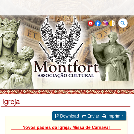
Buscar
Igreja
Download
Enviar
Imprimir
Novos padres da Igreja: Missa de Carnaval