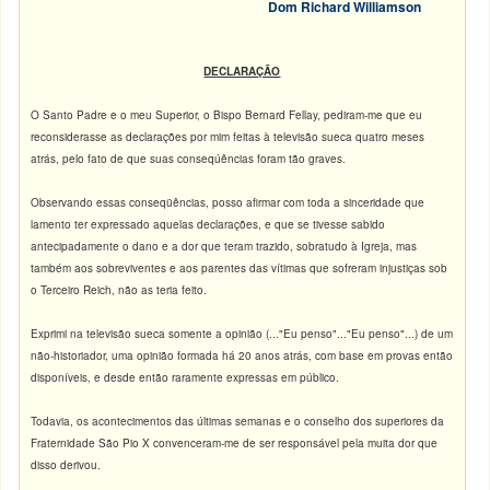
Dom Richard Williamson
DECLARAÇÃO
O Santo Padre e o meu Superior, o Bispo Bernard Fellay, pediram-me que eu
reconsiderasse as declarações por mim feitas à televisão sueca quatro meses
atrás, pelo fato de que suas conseqúências foram tão graves.
Observando essas conseqüências, posso afirmar com toda a sinceridade que
lamento ter expressado aquelas declarações, e que se tivesse sabido
antecipadamente o dano e a dor que teram trazido, sobratudo à Igreja, mas
também aos sobreviventes e aos parentes das vítimas que sofreram injustiças sob
o Terceiro Reich, não as teria feito.
Exprimi na televisão sueca somente a opinião (..."Eu penso"..."Eu penso"...) de um
não-historiador, uma opinião formada há 20 anos atrás, com base em provas então
disponíveis, e desde então raramente expressas em público.
Todavia, os acontecimentos das últimas semanas e o conselho dos superiores da
Fraternidade São Pio X convenceram-me de ser responsável pela muita dor que
disso derivou.