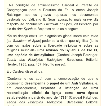
Na condição de eminentíssimo Cardeal e Prefeito da
Congregação para a Doutrina da Fé, o então Joseph
Ratzinger apontou graves rupturas nos documentos
pastorais do Vaticano II. Suas acusação mais grave diz
respeito ao documento
Gaudium et Spes
, classificado por
ele de
Anti-Syllabus
. Vejamos no texto a seguir:
“Se se deseja emitir um diagnóstico global sobre este texto
[da
Gaudium et Spes
] poder-se-ia dizer que significa (junto
com os textos sobre a liberdade religiosa e sobre as
religiões mundiais)
uma revisão do Syllabus de Pio IX,
uma espécie de Antisyllabus
” (Cardeal Joseph Ratzinger.
Teoria dos Princípios Teológicos
. Barcelona: Editorial
Herder, 1985, pág. 457. Negrito nosso).
E o Cardeal disse ainda:
“Contentemo-nos aqui com a comprovação de que o
documento
desempenha o papel de um Anti Syllabus
, e,
em conseqüência,
expressa a intenção de uma
reconciliação oficial da Igreja coma nova época
estabelecida a partir do ano de 1789
“ (Cardeal Ratzinger.
Teoria dos Princípios Teológicos
. Barcelona: Editorial