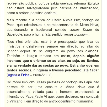
repreensão pública, porque sabia que sua reforma litúrgica
não estava salvaguardada pelo carisma da infalibilidade,
como o próprio pontífice declarou.
Mais recente é a crítica do Padre Nicola Bux, teólogo do
Papa, que ridicularizou o antropocentrismo da Missa Nova,
abandonando o tradicional sentido
versus Deum
do
Sacerdote, para o humanista sentido
versus populum
.
“Nos ritos orientais, este é o pressuposto que leva os
ministros a dirigirem-se sempre em direção ao altar do
Senhor depois de se dirigirem ao povo nos diálogos.
Também a liturgia romana era assim,
depois alguém
inventou que o orientar-se ao altar, ou seja, ao Senhor,
era na verdade dar as costas ao povo. Estranho que, em
tantos séculos, ninguém o tivesse percebido, até 1967”
(
Agenzia Fides
– 26/04/2007).
De modo implícito, essas palavras do teólogo do Papa não
deixam de ser uma censura a Missa Nova que é
essencialmente voltada para o homem, expressando a
intenção do Papa Paulo VI que, como declarou, era conduzir
o Vaticano II em direção do antropocentrismo humanista: