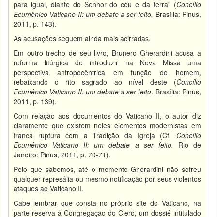
para igual, diante do Senhor do céu e da terra” (
Concílio
Ecumênico Vaticano II: um debate a ser feito.
Brasília: Pinus,
2011, p. 143).
As acusações seguem ainda mais acirradas.
Em outro trecho de seu livro, Brunero Gherardini acusa a
reforma litúrgica de introduzir na Nova Missa uma
perspectiva antropocêntrica em função do homem,
rebaixando o rito sagrado ao nível deste (
Concílio
Ecumênico Vaticano II: um debate a ser feito
. Brasília: Pinus,
2011, p. 139).
Com relação aos documentos do Vaticano II, o autor diz
claramente que existem neles elementos modernistas em
franca ruptura com a Tradição da Igreja (Cf.
Concílio
Ecumênico Vaticano II: um debate a ser feito.
Rio de
Janeiro: Pinus, 2011, p. 70-71).
Pelo que sabemos, até o momento Gherardini não sofreu
qualquer represália ou mesmo notificação por seus violentos
ataques ao Vaticano II.
Cabe lembrar que consta no próprio site do Vaticano, na
parte reserva à Congregação do Clero, um dossiê intitulado