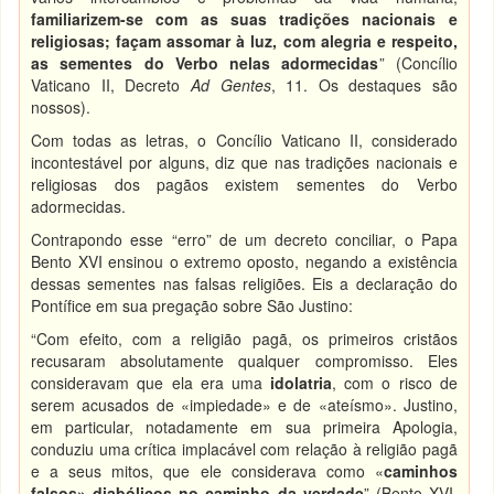
familiarizem-se com as suas tradições nacionais e
religiosas; façam assomar à luz, com alegria e respeito,
as sementes do Verbo nelas adormecidas
” (Concílio
Vaticano II, Decreto
Ad Gentes
, 11. Os destaques são
nossos).
Com todas as letras, o Concílio Vaticano II, considerado
incontestável por alguns, diz que nas tradições nacionais e
religiosas dos pagãos existem sementes do Verbo
adormecidas.
Contrapondo esse “erro” de um decreto conciliar, o Papa
Bento XVI ensinou o extremo oposto, negando a existência
dessas sementes nas falsas religiões. Eis a declaração do
Pontífice em sua pregação sobre São Justino:
“Com efeito, com a religião pagã, os primeiros cristãos
recusaram absolutamente qualquer compromisso. Eles
consideravam que ela era uma
idolatria
, com o risco de
serem acusados de «impiedade» e de «ateísmo». Justino,
em particular, notadamente em sua primeira Apologia,
conduziu uma crítica implacável com relação à religião pagã
e a seus mitos, que ele considerava como «
caminhos
falsos» diabólicos no caminho da verdade
” (Bento XVI,