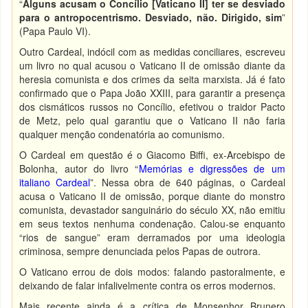
“
Alguns acusam o Concílio [Vaticano II] ter se desviado
para o antropocentrismo. Desviado, não. Dirigido, sim
”
(Papa Paulo VI).
Outro Cardeal, indócil com as medidas conciliares, escreveu
um livro no qual acusou o Vaticano II de omissão diante da
heresia comunista e dos crimes da seita marxista. Já é fato
confirmado que o Papa João XXIII, para garantir a presença
dos cismáticos russos no Concílio, efetivou o traidor Pacto
de Metz, pelo qual garantiu que o Vaticano II não faria
qualquer menção condenatória ao comunismo.
O Cardeal em questão é o Giacomo Biffi, ex-Arcebispo de
Bolonha, autor do livro “
Memórias e digressões de um
italiano Cardeal
”. Nessa obra de 640 páginas, o Cardeal
acusa o Vaticano II de omissão, porque diante do monstro
comunista, devastador sanguinário do século XX, não emitiu
em seus textos nenhuma condenação. Calou-se enquanto
“rios de sangue” eram derramados por uma ideologia
criminosa, sempre denunciada pelos Papas de outrora.
O Vaticano errou de dois modos: falando pastoralmente, e
deixando de falar infalivelmente contra os erros modernos.
Mais recente ainda é a crítica de Monsenhor Brunero