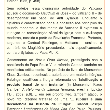
Herder, 1985, p. 458).
Sem rodeios, essa digníssima autoridade do Vaticano
acusou o documento
Gaudium et Spes
– do Vaticano II – de
desempenhar um papel de Anti Syllabus. Enquanto o
Syllabus é caracterizado por sua oposição aos princípios do
mundo moderno, o documento do Vaticano II expressa a
intenção de reconciliação oficial da Igreja com a civilização
moderna, nascida a partir da Revolução Francesa. Portanto,
segundo o Cardeal Ratzinger, o Vaticano II ensinou o
contrário do Magistério precedente, mais especificamente,
contra o Syllabus do Papa Pio IX.
Concernente ao
Novus Ordo Missae
, promulgado sob o
pontificado do Papa Paulo VI, o referido Cardeal também se
manifestou criticamente. No prefácio do livro de Monsenhor
Klaus Gamber, reconhecida autoridade em matéria litúrgica,
Ratzinger qualificou a liturgia reformada de “
falsificação e
produto banal de um instante
” (In Monsenhor Klaus
Gamber.
A Reforma da Liturgia Romana
.Teresina: Edição
PDF, 2009, p.8). E, em seu próprio livro, também atacou o
novo rito, dizendo tratar-se de uma “...
ruptura e uma
decadência na história da liturgia
” (Cardeal Joseph
Ratzinger.
Lembranças da Minha Vida
. São Paulo: Paulinas,