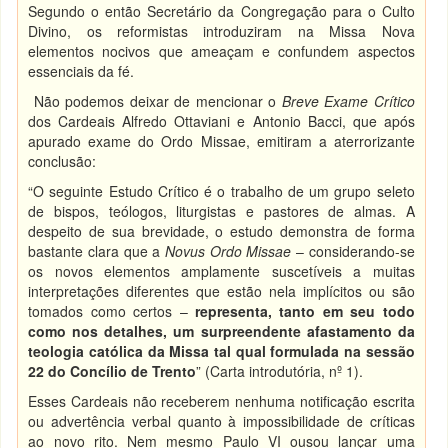
Segundo o então Secretário da Congregação para o Culto
Divino, os reformistas introduziram na Missa Nova
elementos nocivos que ameaçam e confundem aspectos
essenciais da fé.
Não podemos deixar de mencionar o
Breve Exame Crítico
dos Cardeais Alfredo Ottaviani e Antonio Bacci, que após
apurado exame do Ordo Missae, emitiram a aterrorizante
conclusão:
“O seguinte Estudo Crítico é o trabalho de um grupo seleto
de bispos, teólogos, liturgistas e pastores de almas. A
despeito de sua brevidade, o estudo demonstra de forma
bastante clara que a
Novus Ordo Missae
– considerando-se
os novos elementos amplamente suscetíveis a muitas
interpretações diferentes que estão nela implícitos ou são
tomados como certos –
representa, tanto em seu todo
como nos detalhes, um surpreendente afastamento da
teologia católica da Missa tal qual formulada na sessão
22 do Concílio de Trento
” (Carta introdutória, nº 1).
Esses Cardeais não receberem nenhuma notificação escrita
ou advertência verbal quanto à impossibilidade de críticas
ao novo rito. Nem mesmo Paulo VI ousou lançar uma