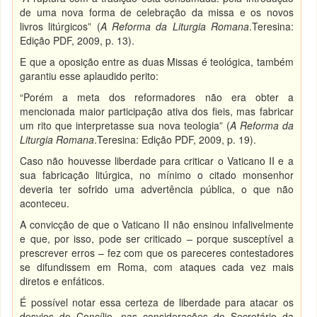
de uma nova forma de celebração da missa e os novos
livros litúrgicos” (
A Reforma da Liturgia Romana
.Teresina:
Edição PDF, 2009, p. 13).
E que a oposição entre as duas Missas é teológica, também
garantiu esse aplaudido perito:
“Porém a meta dos reformadores não era obter a
mencionada maior participação ativa dos fieis, mas fabricar
um rito que interpretasse sua nova teologia” (
A Reforma da
Liturgia Romana
.Teresina: Edição PDF, 2009, p. 19).
Caso não houvesse liberdade para criticar o Vaticano II e a
sua fabricação litúrgica, no mínimo o citado monsenhor
deveria ter sofrido uma advertência pública, o que não
aconteceu.
A convicção de que o Vaticano II não ensinou infalivelmente
e que, por isso, pode ser criticado – porque susceptível a
prescrever erros – fez com que os pareceres contestadores
se difundissem em Roma, com ataques cada vez mais
diretos e enfáticos.
É possível notar essa certeza de liberdade para atacar os
desvios do Concílio, nas considerações do Secretário da