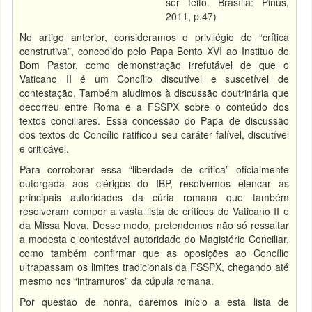
ser feito. Brasília: Pinus,
2011, p.47)
No artigo anterior, consideramos o privilégio de “crítica
construtiva”, concedido pelo Papa Bento XVI ao Instituo do
Bom Pastor, como demonstração irrefutável de que o
Vaticano II é um Concílio discutível e suscetível de
contestação. Também aludimos à discussão doutrinária que
decorreu entre Roma e a FSSPX sobre o conteúdo dos
textos conciliares. Essa concessão do Papa de discussão
dos textos do Concílio ratificou seu caráter falível, discutível
e criticável.
Para corroborar essa “liberdade de crítica” oficialmente
outorgada aos clérigos do IBP, resolvemos elencar as
principais autoridades da cúria romana que também
resolveram compor a vasta lista de críticos do Vaticano II e
da Missa Nova. Desse modo, pretendemos não só ressaltar
a modesta e contestável autoridade do Magistério Conciliar,
como também confirmar que as oposições ao Concílio
ultrapassam os limites tradicionais da FSSPX, chegando até
mesmo nos “intramuros” da cúpula romana.
Por questão de honra, daremos início a esta lista de