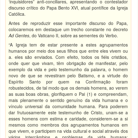
‘inquisidores” anti-conciliares, apresentando o contestador
discurso crítico do Papa Bento XVI, atual pontífice da Igreja
Católica.
Antes de reproduzir esse importante discurso do Papa,
colocaremos em destaque um trecho constante no decreto
Ad Gentes
, do Vaticano II, sobre as sementes do Verbo.
“A Igreja tem de estar presente a estes agrupamentos
humanos por meio dos seus filhos que entre eles vivem ou
a. eles são enviados. Com efeito, todos os fiéis cristãos,
onde quer que vivam, têm obrigação de manifestar, pelo
exemplo da vida e pelo testemunho da palavra, o homem
novo de que se revestiram pelo Batismo, e a virtude do
Espírito Santo por quem na Confirmação foram
robustecidos, de tal modo que os demais homens, ao verem
as suas boas obras, glorifiquem o Pai (1) e compreendam,
mais plenamente o sentido genuíno da vida humana e o
vínculo universal da comunidade humana. Para poderem
dar frutuosamente este testemunho de Cristo, unam-se a
esses homens com estima e caridade, considerem-se a si
mesmos como membros dos agrupamentos humanos em
que vivem, e participem na vida cultural e social através dos
vários intercâmbios e problemas da vida humana;