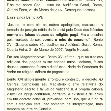
Discurso sobre São Justino na Audiência Geral, Roma,
Quarta Feira, 21 de Março de 2007. Destaques nossos).
Disse ainda Bento XVI:
"Justino, e com ele os outros apologistas, marcaram a
tomada de posição nítida da fé cristã pelo Deus dos filósofos
contra os falsos deuses da religião pagã
. Era a escolha
pela verdade do ser,
contra o mito do costume
". (Bento
XVI, Discurso sobre São Justino, na Audiência Geral, Roma,
Quarta Feira, 21 de Março de 2007. Negrito Nosso).
Em seu Magistério“vivo”, Bento XVI afirmou que na tradição
religiosa dos pagãos existe apenas mitos, idolatria, falsos
deuses, caminhos falsos e diabólicos. Nada de Sementes do
Verbo na religião idólatra do paganismo.
Bento XVI simplesmente afrontou e contestou o decreto
Ad
Gentes
. Corrigiuem seu Magistério o erro relativista do
Magistério escrito e falível do Vaticano II. A própria cabeça
visível da Igreja confirmou, portanto, a existência de erros
em um decreto conciliar, provando, com isso, que a ruptura
com a tradição está, não somente na interpretação, mas
também na letra do Concílio.