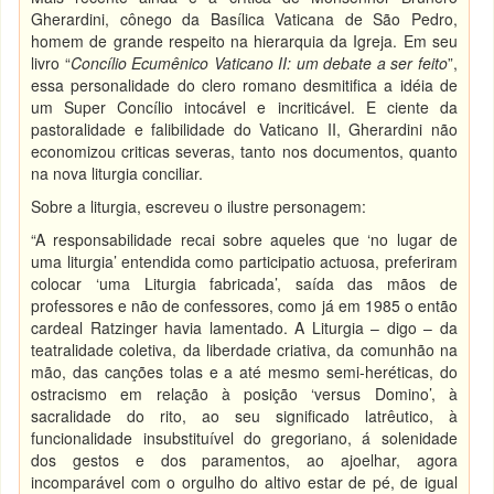
Gherardini, cônego da Basílica Vaticana de São Pedro,
homem de grande respeito na hierarquia da Igreja. Em seu
livro “
Concílio Ecumênico Vaticano II: um debate a ser feito
”,
essa personalidade do clero romano desmitifica a idéia de
um Super Concílio intocável e incriticável. E ciente da
pastoralidade e falibilidade do Vaticano II, Gherardini não
economizou criticas severas, tanto nos documentos, quanto
na nova liturgia conciliar.
Sobre a liturgia, escreveu o ilustre personagem:
“A responsabilidade recai sobre aqueles que ‘no lugar de
uma liturgia’ entendida como participatio actuosa, preferiram
colocar ‘uma Liturgia fabricada’, saída das mãos de
professores e não de confessores, como já em 1985 o então
cardeal Ratzinger havia lamentado. A Liturgia – digo – da
teatralidade coletiva, da liberdade criativa, da comunhão na
mão, das canções tolas e a até mesmo semi-heréticas, do
ostracismo em relação à posição ‘versus Domino’, à
sacralidade do rito, ao seu significado latrêutico, à
funcionalidade insubstituível do gregoriano, á solenidade
dos gestos e dos paramentos, ao ajoelhar, agora
incomparável com o orgulho do altivo estar de pé, de igual