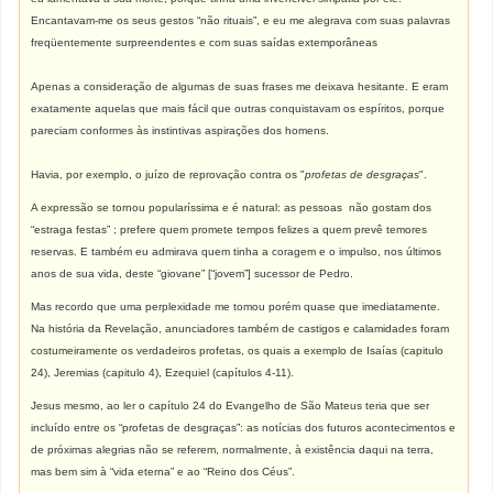
Encantavam-me os seus gestos “não rituais”, e eu me alegrava com suas palavras
freqüentemente surpreendentes e com suas saídas extemporâneas
Apenas a consideração de algumas de suas frases me deixava hesitante. E eram
exatamente aquelas que mais fácil que outras conquistavam os espíritos, porque
pareciam conformes às instintivas aspirações dos homens.
Havia, por exemplo, o juízo de reprovação contra os "
profetas de desgraças
".
A expressão se tornou popularíssima e é natural: as pessoas não gostam dos
“estraga festas” ; prefere quem promete tempos felizes a quem prevê temores
reservas. E também eu admirava quem tinha a coragem e o impulso, nos últimos
anos de sua vida, deste “giovane” [“jovem”] sucessor de Pedro.
Mas recordo que uma perplexidade me tomou porém quase que imediatamente.
Na história da Revelação, anunciadores também de castigos e calamidades foram
costumeiramente os verdadeiros profetas, os quais a exemplo de Isaías (capitulo
24), Jeremias (capitulo 4), Ezequiel (capítulos 4-11).
Jesus mesmo, ao ler o capítulo 24 do Evangelho de São Mateus teria que ser
incluído entre os “profetas de desgraças”: as notícias dos futuros acontecimentos e
de próximas alegrias não se referem, normalmente, à existência daqui na terra,
mas bem sim à “vida eterna” e ao “Reino dos Céus”.