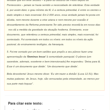
verdade que em vinte séculos – a partir do discurso de Pedro depois do
Pentecostes – jamais se havia sentido a necessidade de relembrar. Esta verdade
é, por assim dizer, o grau mínimo da fé; é a certeza primordial, é entre os crentes o
dado simples e mais essencial. Em 2.000 anos, essa verdade jamais foi posta em
dúvida, nem mesmo durante a crise ariana e nem mesmo por ocasião d
descarrilamento da Reforma protestante.Ter sido preciso recordá-la em nosso dias
nos dá a medida da gravidade da situação hodierna. Entretanto, esse
documento, que relembrou a certeza primordial, mais simples, mais essencial, foi
contestado. Foi contestado em todos os níveis: em todos os níveis da ação
pastoral, do ensinamento teológico, da hierarquia.
5. Foi-me contado por um bom católico que propôs a seu pároco fazer uma
apresentação da
'Dominus Iesus'
à comunidade paroquial. O pároco (um
sacerdote, ademais, excelente e bem intencionado) lhe respondeu: 'Deixa para lá.
Esse é um documento que divide'. 'Um documento que divide'.
Bela descoberta! Jesus mesmo disse: 'Eu vim trazer a divisão' (Luca 12,51). Mas
muitas palavras de Jesus, hoje, são censuradas pela cristandade, ao menos por
sua parte mais loquaz".
Para citar este texto: