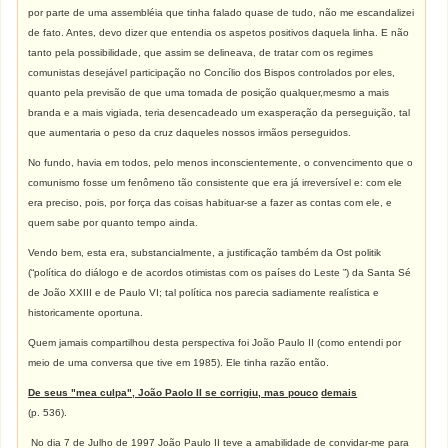
por parte de uma assembléia que tinha falado quase de tudo, não me escandalizei
de fato. Antes, devo dizer que entendia os aspetos positivos daquela linha. E não
tanto pela possibilidade, que assim se delineava, de tratar com os regimes
comunistas desejável participação no Concílio dos Bispos controlados por eles,
quanto pela previsão de que uma tomada de posição qualquer,mesmo a mais
branda e a mais vigiada, teria desencadeado um exasperação da perseguição, tal
que aumentaria o peso da cruz daqueles nossos irmãos perseguidos.
No fundo, havia em todos, pelo menos inconscientemente, o convencimento que o
comunismo fosse um fenômeno tão consistente que era já irreversível e: com ele
era preciso, pois, por força das coisas habituar-se a fazer as contas com ele, e
quem sabe por quanto tempo ainda.
Vendo bem, esta era, substancialmente, a justificação também da Ost politik
(“política do diálogo e de acordos otimistas com os países do Leste ”) da Santa Sé
de João XXIII e de Paulo VI; tal política nos parecia sadiamente realística e
historicamente oportuna.
Quem jamais compartilhou desta perspectiva foi João Paulo II (como entendi por
meio de uma conversa que tive em 1985). Ele tinha razão então.
De seus "mea culpa", João Paolo II se corrigiu, mas pouco
demais
(p. 536).
No dia 7 de Julho de 1997 João Paulo II teve a amabilidade de convidar-me para