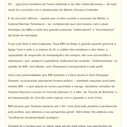
XX – genuínos herdeiros de Santo Ambrósio e de São Carlos Borromeu – de todo
modo foi concluída com o predecessor de Martini, Giovanni Colombo.
E de um outro silêncio – aquele que no livro envolve o sucessor de Martini, o
Cardeal Dionísio Tettamanzi – se compreende que nem mesmo com o atual
Arcebispo de Milão a série dos grandes pastores "ambrosianos" e "borromeanos"
dá sinais de retomada.
O por quê disso é bem explicado. Para Biffi um Bispo é grande quando governa a
Igreja "
com o calor e a certeza da fé, a solidez das iniciativas e das obras, a
capacidade de responder às interpelações dos tempos não com concessões e
mimetismos, que atingem o patrimônio inalienável da verdade
". Evidentemente, na
opinião de Biffi, nem Martini, nem Tettamanzi correspondem a este perfil.
Uma outra personalidade que Biffi submete a crítica severa é Dom Giuseppe
Dossetti, na juventude importante homem político – admirado naqueles anos pelo
mesmo Biffi – e que depois se tornou sacerdote e monge, ativíssimo consultor do
Cardeal Giacomo Lercaro no Concílio Vaticano II, e líder da "Escola de Bolonha" e
da interpretação do Concílio como ruptura com o passado e novo início.
Biffi escreve que Dossetti manteve até o fim "
uma obsessão primária e permanente
pela política, que alterava a sua perspectiva geral
". Além disso, lhe atribuía uma
"insuficiente fundamentação teológica
".
Dossetti foi o homem que no último meio século mais influiu nas orientações da