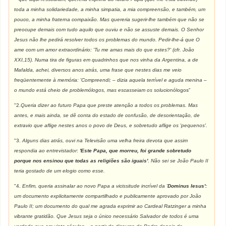
toda a minha solidariedade, a minha simpatia, a mia compreensão, e também, um
pouco, a minha fraterna compaixão. Mas quereria sugerir-lhe também que não se
preocupe demais com tudo aquilo que ouviu e não se assuste demais. O Senhor
Jesus não lhe pedirá resolver todos os problemas do mundo. Pedir-lhe-á que O
ame com um amor extraordinário: 'Tu me amas mais do que estes?' (cfr. João
XXI,15). Numa tira de figuras em quadrinhos que nos vinha da Argentina, a de
Mafalda, achei, diversos anos atrás, uma frase que nestes dias me veio
freqüentemente à memória: 'Compreendi; – dizia aquela terrível e aguda menina –
o mundo está cheio de problemólogos, mas escasseiam os solucio
nólogos”
"2.
Queria dizer ao futuro Papa que preste atenção a todos os problemas. Mas
antes, e mais ainda, se dê conta do estado de confusão, de desorientação, de
extravio que aflige nestes anos o povo de Deus, e sobretudo aflige os 'pequenos'.
"3.
Alguns dias atrás, ouvi na Televisão uma velha freira devota que assim
respondia ao entrevistador
:
'Este Papa, que morreu, foi grande sobretudo
porque nos ensinou que todas as religiões são iguais'
.
Não sei se João Paulo II
teria gostado de um elogio como esse.
"4.
Enfim, queria assinalar ao novo Papa a vicissitude incrível da '
Dominus Iesus':
um documento explicitamente compartilhado e publicamente aprovado por João
Paulo II; um documento do qual me agrada exprimir ao Cardeal Ratzinger a minha
vibrante gratidão. Que Jesus seja o único necessário Salvador de todos é uma