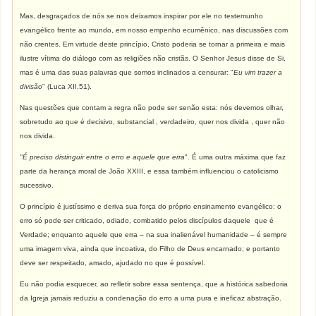
Mas, desgraçados de nós se nos deixamos inspirar por ele no testemunho
evangélico frente ao mundo, em nosso empenho ecumênico, nas discussões com
não crentes. Em virtude deste princípio, Cristo poderia se tornar a primeira e mais
ilustre vítima do diálogo com as religiões não cristãs. O Senhor Jesus disse de Si,
mas é uma das suas palavras que somos inclinados a censurar: "
Eu vim trazer a
divisão
" (Luca XII,51).
Nas questões que contam a regra não pode ser senão esta: nós devemos olhar,
sobretudo ao que é decisivo, substancial , verdadeiro, quer nos divida , quer não
nos divida.
"É preciso distinguir entre o erro e aquele que erra
". É uma outra máxima que faz
parte da herança moral de João XXIII, e essa também influenciou o catolicismo
sucessivo.
O princípio é justíssimo e deriva sua força do próprio ensinamento evangélico: o
erro só pode ser criticado, odiado, combatido pelos discípulos daquele que é
Verdade; enquanto aquele que erra – na sua inalienável humanidade – é sempre
uma imagem viva, ainda que incoativa, do Filho de Deus encarnado; e portanto
deve ser respeitado, amado, ajudado no que é possível.
Eu não podia esquecer, ao refletir sobre essa sentença, que a histórica sabedoria
da Igreja jamais reduziu a condenação do erro a uma pura e ineficaz abstração.