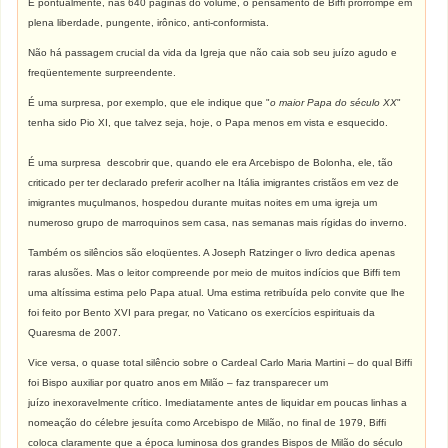
E pontualmente, nas 640 páginas do volume, o pensamento de Biffi prorrompe em
plena liberdade, pungente, irônico, anti-conformista.
Não há passagem crucial da vida da Igreja que não caia sob seu juízo agudo e
freqüentemente surpreendente.
É uma surpresa, por exemplo, que ele indique que "
o maior Papa do século XX
"
tenha sido Pio XI, que talvez seja, hoje, o Papa menos em vista e esquecido.
É uma surpresa descobrir que, quando ele era Arcebispo de Bolonha, ele, tão
criticado per ter declarado preferir acolher na Itália imigrantes cristãos em vez de
imigrantes muçulmanos, hospedou durante muitas noites em uma igreja um
numeroso grupo de marroquinos sem casa, nas semanas mais rígidas do inverno.
Também os silêncios são eloqüentes. A Joseph Ratzinger o livro dedica apenas
raras alusões. Mas o leitor compreende por meio de muitos indícios que Biffi tem
uma altíssima estima pelo Papa atual. Uma estima retribuída pelo convite que lhe
foi feito por Bento XVI para pregar, no Vaticano os exercícios espirituais da
Quaresma de 2007.
Vice versa, o quase total silêncio sobre o Cardeal Carlo Maria Martini – do qual Biffi
foi Bispo auxiliar por quatro anos em Milão – faz transparecer um
juízo inexoravelmente crítico. Imediatamente antes de liquidar em poucas linhas a
nomeação do célebre jesuíta como Arcebispo de Milão, no final de 1979, Biffi
coloca claramente que a época luminosa dos grandes Bispos de Milão do século