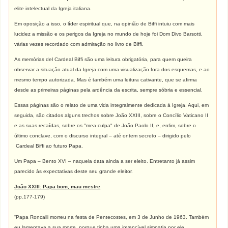
elite intelectual da Igreja italiana.
Em oposição a isso, o líder espiritual que, na opinião de Biffi intuiu com mais
lucidez a missão e os perigos da Igreja no mundo de hoje foi Dom Divo Barsotti,
várias vezes recordado com admiração no livro de Biffi.
As memórias del Cardeal Biffi são uma leitura obrigatória, para quem queira
observar a situação atual da Igreja com uma visualização fora dos esquemas, e ao
mesmo tempo autorizada. Mas é também uma leitura cativante, que se afirma
desde as primeiras páginas pela ardência da escrita, sempre sóbria e essencial.
Essas páginas são o relato de uma vida integralmente dedicada à Igreja. Aqui, em
seguida, são citados alguns trechos sobre João XXIII, sobre o Concílio Vaticano II
e as suas recaídas, sobre os "mea culpa" de João Paolo II, e, enfim, sobre o
último conclave, com o discurso integral – até ontem secreto – dirigido pelo
Cardeal Biffi ao futuro Papa.
Um Papa – Bento XVI – naquela data ainda a ser eleito. Entretanto já assim
parecido às expectativas deste seu grande eleitor.
João XXIII: Papa bom, mau mestre
(pp.177-179)
“Papa Roncalli morreu na festa de Pentecostes, em 3 de Junho de 1963. Também
eu lamentava a sua morte, porque tinha uma invencível simpatia por ele.