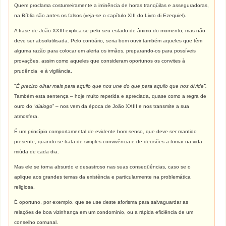
Quem proclama costumeiramente a iminência de horas tranqüilas e asseguradoras,
na Bíblia são antes os falsos (veja-se o capítulo XIII do Livro di Ezequiel).
A frase de João XXIII explica-se pelo seu estado de ânimo do momento, mas não
deve ser absolutilisada. Pelo contrário, seria bom ouvir também aqueles que têm
alguma razão para colocar em alerta os irmãos, preparando-os para possíveis
provações, assim como aqueles que consideram oportunos os convites à
prudência e à vigilância.
"
É preciso olhar mais para aquilo que nos une do que para aquilo que nos divide”.
Também esta sentença – hoje muito repetida e apreciada, quase como a regra de
ouro do “
dialogo
” – nos vem da época de João XXIII e nos transmite a sua
atmosfera.
É um princípio comportamental de evidente bom senso, que deve ser mantido
presente, quando se trata de simples convivência e de decisões a tomar na vida
miúda de cada dia.
Mas ele se torna absurdo e desastroso nas suas conseqüências, caso se o
aplique aos grandes temas da existência e particularmente na problemática
religiosa.
É oportuno, por exemplo, que se use deste aforisma para salvaguardar as
relações de boa vizinhança em um condomínio, ou a rápida eficiência de um
conselho comunal.