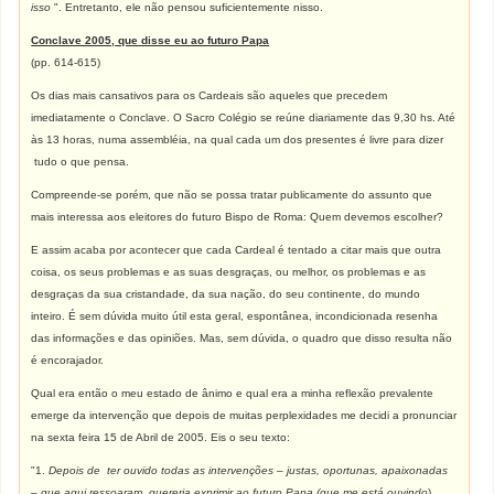
isso
". Entretanto, ele não pensou suficientemente nisso.
Conclave 2005, que disse eu ao futuro Papa
(pp. 614-615)
Os dias mais cansativos para os Cardeais são aqueles que precedem
imediatamente o Conclave. O Sacro Colégio se reúne diariamente das 9,30 hs. Até
às 13 horas, numa assembléia, na qual cada um dos presentes é livre para dizer
tudo o que pensa.
Compreende-se porém, que não se possa tratar publicamente do assunto que
mais interessa aos eleitores do futuro Bispo de Roma: Quem devemos escolher?
E assim acaba por acontecer que cada Cardeal é tentado a citar mais que outra
coisa, os seus problemas e as suas desgraças, ou melhor, os problemas e as
desgraças da sua cristandade, da sua nação, do seu continente, do mundo
inteiro. É sem dúvida muito útil esta geral, espontânea, incondicionada resenha
das informações e das opiniões. Mas, sem dúvida, o quadro que disso resulta não
é encorajador.
Qual era então o meu estado de ânimo e qual era a minha reflexão prevalente
emerge da intervenção que depois de muitas perplexidades me decidi a pronunciar
na sexta feira 15 de Abril de 2005. Eis o seu texto:
"1.
Depois de ter ouvido todas as intervenções – justas, oportunas, apaixonadas
– que aqui ressoaram, quereria exprimir ao futuro Papa (que me está ouvindo
)