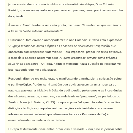
jantar e estendeu o convite também ao cerimoniário Arcebispo, Dom Roberto
Parisini, que me acompanhava e permaneceu, por isso, como preciosa testemunha
do episódio.
À mesa, o Santo Padre, a um certo ponto, me disse: "
O senhor viu que mudamos
a frase da 'Tertio milennio adveniente'
?".
O rascunho, fora enviado antecipadamente aos Cardeais, e trazia esta expressão:
"
A Igreja reconhece como próprios os pecados de seus filhos
"; expressão que –
observado com respeitosa fraternidade – era impossível propor. No texto definitivo,
o raciocínio aparece assim mudado: “
A Igreja reconhece sempre como próprios
seus filhos pecadores
". O Papa, naquele momento, fazia questão de recordar-me
isso, sabendo que me daria prazer.
Respondi, dizendo-me muito grato e manifestando a minha plena satisfação sobre
o perfil teológico. Porém, senti também que devia acrescentar uma reserva de
natureza pastoral: a iniciativa inédita de pedir perdão pelos erros e as incoerências
dos séculos passados, a meu ver, escandalizaria os “pequenos”, os preferidos do
Senhor Jesus (cfr. Mateus, XI, 25): porque o povo fiel, que não sabe fazer muitas
distinções teológicas, daquelas auto acusações veria insidiata a sua serena
adesão ao mistério eclesial, que (dizem-nos todas as Profissões de Fé) é
essencialmente um mistério de santidade..
O Papa textualmente disse então: "
Sim, isso é verdade. Será preciso pensar sobre