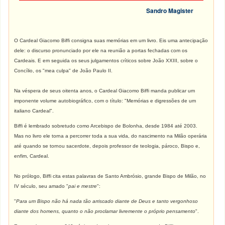
Sandro Magister
O Cardeal Giacomo Biffi consigna suas memórias em um livro. Eis uma antecipação
dele: o discurso pronunciado por ele na reunião a portas fechadas com os
Cardeais. E em seguida os seus julgamentos críticos sobre João XXIII, sobre o
Concílio, os "mea culpa" de João Paulo II.
Na véspera de seus oitenta anos, o Cardeal Giacomo Biffi manda publicar um
imponente volume autobiográfico, com o título: "Memórias e digressões de um
italiano Cardeal".
Biffi é lembrado sobretudo como Arcebispo de Bolonha, desde 1984 até 2003.
Mas no livro ele torna a percorrer toda a sua vida, do nascimento na Milão operária
até quando se tornou sacerdote, depois professor de teologia, pároco, Bispo e,
enfim, Cardeal.
No prólogo, Biffi cita estas palavras de Santo Ambrósio, grande Bispo de Milão, no
IV século, seu amado "
pai e mestre
":
"
Para um Bispo não há nada tão arriscado diante de Deus e tanto vergonhoso
diante dos homens, quanto o não proclamar livremente o próprio pensamento
".