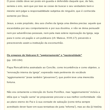
O povo cristão deve ser posto em guarda e defendido daquele que, de fato,
semeia o erro, sem que por isso se cesse de buscar o seu verdadeiro bem e
mesmo sem julgar a responsabilidade subjetiva de ninguém, que é conhecida
somente por Deus.
Jesus, a este propósito, deu aos chefes da Igreja uma diretiva precisa: aquele que
escandaliza por seu comportamento e por sua doutrina, e não se deixa persuadir
nem por advertências pessoais, nem pela mais solene reprovação da Igreja, seja
para ti como um pagão e um publicano (cfr. Mateus, XVIII,17); prevendo e
prescrevendo assim a instituição da excomunhão.
Os enganos do Vaticano II: "aggiornamento" e "pastoralidade"
(pp. 183-184)
Papa Roncalli tinha assinalado ao Concílio, como incumbência e como objetivo, a
“renovação interna da Igreja”; expressão mais pertinente do vocábulo
“aggiornamento” (esse também “
giovanneo
”), que porém teve uma imerecida
fortuna.
Não era certamente a intenção do Sumo Pontífice, mas “aggiornamento” incluía a
idéia que a “
nação santa
” se propusesse procurar a sua melhor conformidade não
ao plano eterno do Pai e à sua vontade de salvação (como tinha sempre
acreditado dever fazer em suas tentativas de justa “reforma”), mas ao dia (à história