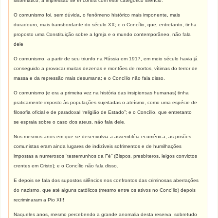
sistemático, a impressão se encontra com este categórico silêncio.
O comunismo foi, sem dúvida, o fenômeno histórico mais imponente, mais
duradouro, mais transbordante do século XX; e o Concílio, que, entretanto, tinha
proposto uma Constituição sobre a Igreja e o mundo contemporâneo, não fala
dele
O comunismo, a partir de seu triunfo na Rússia em 1917, em meio século havia já
conseguido a provocar muitas dezenas e montões de mortos, vítimas do terror de
massa e da repressão mais desumana; e o Concílio não fala disso.
O comunismo (e era a primeira vez na história das insipiensas humanas) tinha
praticamente imposto às populações sujeitadas o ateísmo, como uma espécie de
filosofia oficial e de paradoxal “religião de Estado”; e o Concílio, que entretanto
se espraia sobre o caso dos ateus, não fala dele.
Nos mesmos anos em que se desenvolvia a assembléia ecumênica, as prisões
comunistas eram ainda lugares de indizíveis sofrimentos e de humilhações
impostas a numerosos “testemunhos da Fé” (Bispos, presbíteros, leigos convictos
crentes em Cristo); e o Concílio não fala disso.
E depois se fala dos supostos silêncios nos confrontos das criminosas aberrações
do nazismo, que até alguns católicos (mesmo entre os ativos no Concílio) depois
recriminaram a Pio XII!
Naqueles anos, mesmo percebendo a grande anomalia desta reserva sobretudo