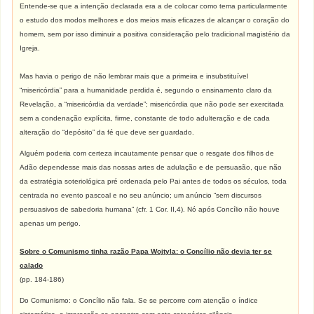
Entende-se que a intenção declarada era a de colocar como tema particularmente
o estudo dos modos melhores e dos meios mais eficazes de alcançar o coração do
homem, sem por isso diminuir a positiva consideração pelo tradicional magistério da
Igreja.
Mas havia o perigo de não lembrar mais que a primeira e insubstituível
“misericórdia” para a humanidade perdida é, segundo o ensinamento claro da
Revelação, a “misericórdia da verdade”; misericórdia que não pode ser exercitada
sem a condenação explícita, firme, constante de todo adulteração e de cada
alteração do “depósito” da fé que deve ser guardado.
Alguém poderia com certeza incautamente pensar que o resgate dos filhos de
Adão dependesse mais das nossas artes de adulação e de persuasão, que não
da estratégia soteriológica pré ordenada pelo Pai antes de todos os séculos, toda
centrada no evento pascoal e no seu anúncio; um anúncio “sem discursos
persuasivos de sabedoria humana” (cfr. 1 Cor. II,4). Nó após Concílio não houve
apenas um perigo.
Sobre o Comunismo tinha razão Papa Wojtyla: o Concílio não devia ter se
calado
(pp. 184-186)
Do Comunismo: o Concílio não fala. Se se percorre com atenção o índice