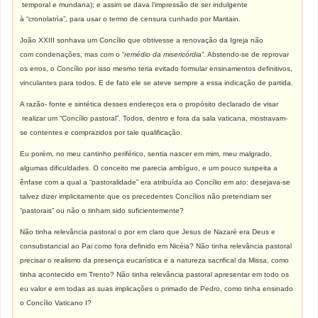
temporal e mundana); e assim se dava l’impressão de ser indulgente
à “cronolatrìa”, para usar o termo de censura cunhado por Maritain.
João XXIII sonhava um Concílio que obtivesse a renovação da Igreja não
com condenações, mas com o “
remédio da misericórdia
”. Abstendo-se de reprovar
os erros, o Concílio por isso mesmo teria evitado formular ensinamentos definitivos,
vinculantes para todos. E de fato ele se ateve sempre a essa indicação de partida.
A razão- fonte e sintética desses endereços era o propósito declarado de visar
realizar um “Concílio pastoral”. Todos, dentro e fora da sala vaticana, mostravam-
se contentes e comprazidos por tale qualificação.
Eu porém, no meu cantinho periférico, sentia nascer em mim, meu malgrado,
algumas dificuldades. O conceito me parecia ambíguo, e um pouco suspeita a
ênfase com a qual a “pastoralidade” era atribuída ao Concílio em ato: desejava-se
talvez dizer implicitamente que os precedentes Concílios não pretendiam ser
“pastorais” ou não o tinham sido suficientemente?
Não tinha relevância pastoral o por em claro que Jesus de Nazaré era Deus e
consubstancial ao Pai como fora definido em Nicéia? Não tinha relevância pastoral
precisar o realismo da presença eucarística e a natureza sacrifical da Missa, como
tinha acontecido em Trento? Não tinha relevância pastoral apresentar em todo os
eu valor e em todas as suas implicações o primado de Pedro, como tinha ensinado
o Concílio Vaticano I?