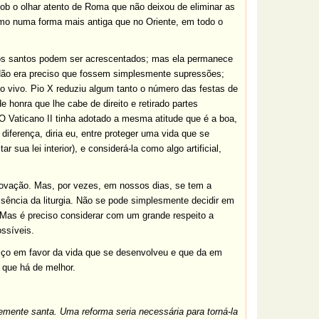
sob o olhar atento de Roma que não deixou de eliminar as
smo numa forma mais antiga que no Oriente, em todo o
ovos santos podem ser acrescentados; mas ela permanece
. Não era preciso que fossem simplesmente supressões;
o vivo. Pio X reduziu algum tanto o número das festas de
 honra que lhe cabe de direito e retirado partes
 O Vaticano II tinha adotado a mesma atitude que é a boa,
iferença, diria eu, entre proteger uma vida que se
sua lei interior), e considerá-la como algo artificial,
novação. Mas, por vezes, em nossos dias, se tem a
sência da liturgia. Não se pode simplesmente decidir em
 Mas é preciso considerar com um grande respeito a
ssíveis.
viço em favor da vida que se desenvolveu e que da em
o que há de melhor.
ntemente santa. Uma reforma seria necessária para torná-la