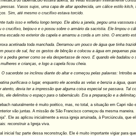
a metálica do tabernáculo estava aberta, as velas estavam inteiramente consu
pressas. Vasos sujos, uma capa de altar apodrecida, um cálice estilo kitch, 
os. Sim, até mesmo o crucifixo estava torcido.
te tudo isso e refletiu longo tempo. Ele abriu a janela, pegou uma vassoura 
 o crucifixo, beijou-o e o posou sobre o armário da sacristia.
Ele limpou o cá
uma escada no exterior da capela e amarrou a corda a um sino. O encanto es
 roxa acetinada toda manchada. Derramou um pouco de água que tinha trazid
 um pouco de sal, fez os gestos de bênção e colocou a água em pequenas pia
vir a pedra gemer como se ela despertasse de novo. E quando ele badalou o
, mulheres e crianças, e logo a capela ficou cheia.
O sacerdote se inclinou diante do altar e começou pelas palavras:
Introibo a
ina purificava o lugar, enquanto ele acendia as velas e benzia a água, quan
r atento, devia ter a impressão que alguma coisa especial se passava. Tal c
és, ele delimitou o espaço para o tabernáculo. Era a preparação e a delimita
ebach naturalmente é muito poético, mas, no total, a situação em Capri não
 interior vão juntas. A missão de São Francisco começou da mesma maneira. E
ja". Ele as aplicou inicialmente a essa igreja arruinada, à Porciúncula, que e
is: reconstruir a Igreja viva.
l inicial faz parte dessa reconstrução. Ele é muito importante vigiar para qu