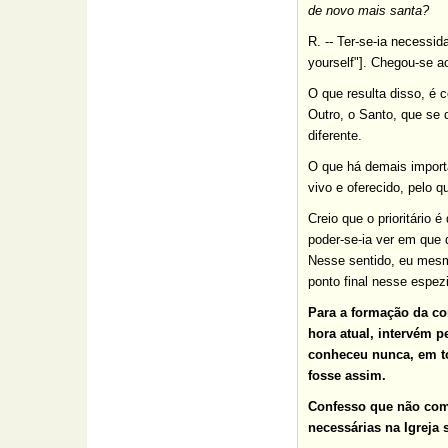
de novo mais santa?
R. -- Ter-se-ia necessid
yourself"]. Chegou-se a
O que resulta disso, é 
Outro, o Santo, que se
diferente.
O que há demais importa
vivo e oferecido, pelo q
Creio que o prioritário 
poder-se-ia ver em que 
Nesse sentido, eu mesm
ponto final nesse espez
Para a formação da con
hora atual, intervém p
conheceu nunca, em to
fosse assim.
Confesso que não comp
necessárias na Igreja 