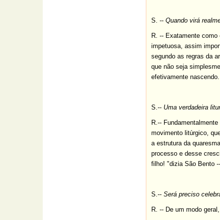
S. --
Quando virá realme
R. -- Exatamente como o
impetuosa, assim import
segundo as regras da ar
que não seja simplesme
efetivamente nascendo.
S.--
Uma verdadeira litur
R.-- Fundamentalmente 
movimento litúrgico, q
a estrutura da quaresma
processo e desse cresci
filho! "dizia São Bento
S.--
Será preciso celebr
R. -- De um modo geral,