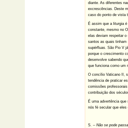
diante. As diferentes n
excrescências. Deste mo
caso do ponto de vista t
É assim que a liturgia 
constante, mesmo no Oci
elas deviam respeitar o
santos as quais tinham 
supérfluas. São Pio V j
porque o crescimento co
desenvolve sabendo que e
que funciona como um m
O concílio Vaticano II,
tendência de praticar e
comissões professorais 
contribuição dos sécul
É uma advertência que s
nós fé secular que eles
S. --
Não se pode passar 