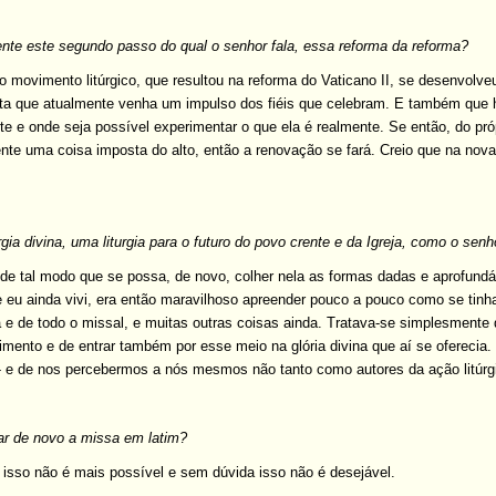
nte este segundo passo do qual o senhor fala, essa reforma da reforma?
 movimento litúrgico, que resultou na reforma do Vaticano II, se desenvolve
a que atualmente venha um impulso dos fiéis que celebram. E também que ha
te e onde seja possível experimentar o que ela é realmente. Se então, do pr
nte uma coisa imposta do alto, então a renovação se fará. Creio que na nov
gia divina, uma liturgia para o futuro do povo crente e da Igreja, como o sen
de tal modo que se possa, de novo, colher nela as formas dadas e aprofundá
ue eu ainda vivi, era então maravilhoso apreender pouco a pouco como se ti
 e de todo o missal, e muitas outras coisas ainda. Tratava-se simplesmente d
mento e de entrar também por esse meio na glória divina que aí se oferecia. 
 -- e de nos percebermos a nós mesmos não tanto como autores da ação litúrg
ar de novo a missa em latim?
 isso não é mais possível e sem dúvida isso não é desejável.