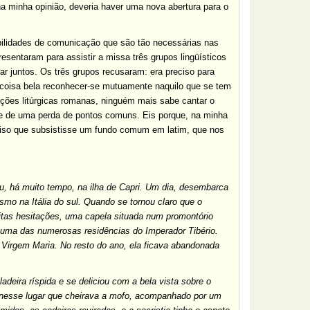
 na minha opinião, deveria haver uma nova abertura para o
ilidades de comunicação que são tão necessárias nas
resentaram para assistir a missa três grupos lingüísticos
ar juntos. Os três grupos recusaram: era preciso para
 coisa bela reconhecer-se mutuamente naquilo que se tem
ações litúrgicas romanas, ninguém mais sabe cantar o
al e de uma perda de pontos comuns. Eis porque, na minha
reciso que subsistisse um fundo comum em latim, que nos
u, há muito tempo, na ilha de Capri. Um dia, desembarca
smo na Itália do sul. Quando se tornou claro que o
uitas hesitações, uma capela situada num promontório
s, uma das numerosas residências do Imperador Tibério.
 Virgem Maria. No resto do ano, ela ficava abandonada
deira ríspida e se deliciou com a bela vista sobre o
ou nesse lugar que cheirava a mofo, acompanhado por um