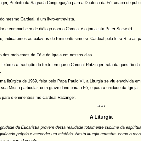
ger, Prefeito da Sagrada Congregação para a Doutrina da Fé, acaba de publi
do mesmo Cardeal, é um livro-entrevista.
dor e companheiro de diálogo com o Cardeal é o jornalista Peter Seewald.
go, indicaremos as palavras do Eminentíssimo sr. Cardeal pela letra R. e as 
.
to dos problemas da Fé e da Igreja em nossos dias.
eitores a tradução do texto em que o Cardeal Ratzinger trata da questão da 
.
ma litúrgica de 1969, feita pelo Papa Paulo VI, a Liturgia se viu envolvida e
sua Missa particular, com grave dano para a Fé, e para a unidade da Igreja.
 para o eminentíssimo Cardeal Ratzinger.
*****
A Liturgia
gnidade da Eucaristia provém desta realidade totalmente sublime da espiritual
nificado próprio e esconder um mistério. Nesta liturgia terrestre, como o recon
tam antecipadamente.