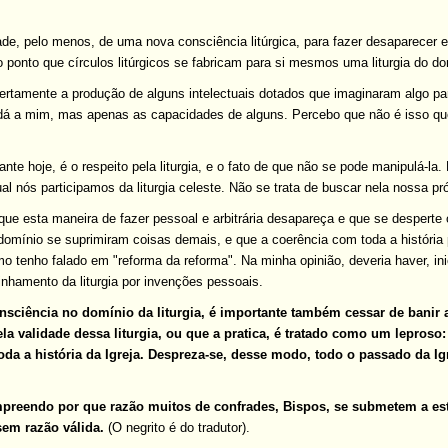
ade, pelo menos, de uma nova consciência litúrgica, para fazer desaparecer ess
o ponto que círculos litúrgicos se fabricam para si mesmos uma liturgia do d
certamente a produção de alguns intelectuais dotados que imaginaram algo pa
 dá a mim, mas apenas as capacidades de alguns. Percebo que não é isso qu
nte hoje, é o respeito pela liturgia, e o fato de que não se pode manipulá-l
ual nós participamos da liturgia celeste. Não se trata de buscar nela nossa 
é que esta maneira de fazer pessoal e arbitrária desapareça e que se desperte
domínio se suprimiram coisas demais, e que a coerência com toda a história 
o tenho falado em "reforma da reforma". Na minha opinião, deveria haver, i
inhamento da liturgia por invenções pessoais.
sciência no domínio da liturgia, é importante também cessar de banir a
ela validade dessa liturgia, ou que a pratica, é tratado como um leproso:
da a história da Igreja. Despreza-se, desse modo, todo o passado da Igr
reendo por que razão muitos de confrades, Bispos, se submetem a esta 
sem razão válida.
(O negrito é do tradutor).