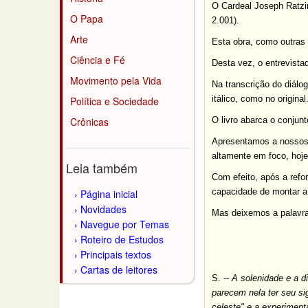
O Cardeal Joseph Ratzin
O Papa
2.001).
Arte
Esta obra, como outras 
Ciência e Fé
Desta vez, o entrevista
Movimento pela Vida
Na transcrição do diálo
itálico, como no original
Política e Sociedade
Crônicas
O livro abarca o conjun
Apresentamos a nossos l
altamente em foco, hoje
Leia também
Com efeito, após a refor
capacidade de montar a 
Página inicial
Novidades
Mas deixemos a palavra
Navegue por Temas
Roteiro de Estudos
Principais textos
Cartas de leitores
S. --
A solenidade e a di
parecem nela ter seu sig
celeste" e a experimen