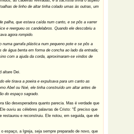
midos, as cadeiras reviradas, e a sacristia tinha o aspeto
toalhas de linho de altar tinha colado umas às outras, um
de palha, que estava caída num canto, e se pôs a varrer
lice e reergueu os candelabros. Quando ele descobriu a
tava agora rompido.
o numa garrafa plástica num pequeno pote e se pôs a
s de água benta em forma de concha ao lado da entrada;
 sino com a ajuda da corda, aproximaram-se vindos de
d altare Dei.
do ele tirava a poeira e expulsava para um canto as
omo Abel ou Noé, ele tinha construído um altar antes de
ção do espaço sagrado.
 era tão desesperadora quanto parecia. Mas é verdade que
le ouviu as célebres palavras de Cristo: "É preciso que
le restaurou e reconstruiu. Ele notou, em seguida, que ele
e o espaço, a Igreja, seja sempre preparado de novo, que