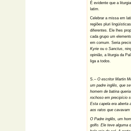
É evidente que a liturg
latim.
Celebrar a missa em la
regiões pluri lingüístic
diferentes. Ele lhes pr
cada grupo um elemento
em comum. Seria preciso
Kyrie
ou o
Sanctus
, ni
opinião, a liturgia da 
liga a todos.
S.--
O escritor Martin 
um padre inglês, que se
homem de batina queria 
rochoso em precipício s
Esta capela era aberta 
aos ratos que cavavam 
O Padre inglês, um home
golfo. Ele teve alguma 