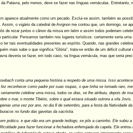
ia da Palavra, pelo menos, deve se fazer nas línguas vernáculas. Entretanto,
tim aparece atualmente como um pecado. Exclui-se assim, também as possib
as. Assim, o vigário da catedral de Avignon me contou que, um domingo, se ap
opôs de rezar juntos o cânon da missa em latim e assim todos poderiam celebr
 particular. Pensamos também nos lugares turísticos: certamente seria uma
 ter tais eventualidades presentes ao espírito. Quando, nas grandes celebr
nguém mais sabe o que significa "Glória", trata-se então de um déficit cultur
Palavra deveria se fazer, em todo caso, na língua vernácula, mas que seria p
Mosebach conta uma pequena história a respeito de uma missa. Isso acontece
 fez reconhecer como padre por suas roupas, o que tinha se tornado raro, me
seriamente celebrar uma missa, todos os dias, se lhe atribuiu, depois de m
obre o mar, o monte Tibério, sobre o qual estava situado outrora a vila Jovi
apenas uma vez por ano, no dia 8 de setembro, para a festa da Natividade da
buracos no fundo das gavetas da sacristia.
m prático, e que não era um grande teólogo, se pôs a caminho. Ele subiu a la
dificuldade para fazer funcionar a fechadura enferrujada da capela. Ele entr