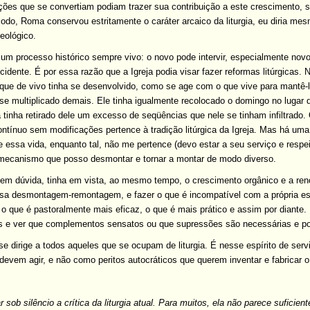
ações que se convertiam podiam trazer sua contribuição a este crescimento, 
do, Roma conservou estritamente o caráter arcaico da liturgia, eu diria me
eológico.
é um processo histórico sempre vivo: o novo pode intervir, especialmente n
dente. É por essa razão que a Igreja podia visar fazer reformas litúrgicas
 que de vivo tinha se desenvolvido, como se age com o que vive para mantê-l
se multiplicado demais. Ele tinha igualmente recolocado o domingo no lugar de
á tinha retirado dele um excesso de seqüências que nele se tinham infiltrado.
ntínuo sem modificações pertence à tradição litúrgica da Igreja. Mas há uma d
ssa vida, enquanto tal, não me pertence (devo estar a seu serviço e respeitar 
ecanismo que posso desmontar e tornar a montar de modo diverso.
 sem dúvida, tinha em vista, ao mesmo tempo, o crescimento orgânico e a re
ssa desmontagem-remontagem, e fazer o que é incompatível com a própria es
o que é pastoralmente mais eficaz, o que é mais prático e assim por diante.
os e ver que complementos sensatos ou que supressões são necessárias e po
e dirige a todos aqueles que se ocupam de liturgia. É nesse espírito de ser
 devem agir, e não como peritos autocráticos que querem inventar e fabricar 
sob silêncio a crítica da liturgia atual. Para muitos, ela não parece suficie