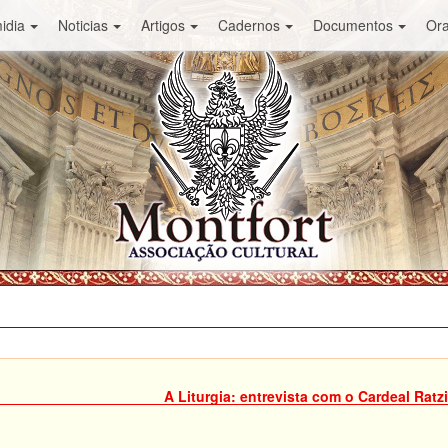
idia
Noticias
Artigos
Cadernos
Documentos
Or
A Liturgia: entrevista com o Cardeal Ratz