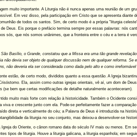
gem muito importante. A Liturgia não é nunca apenas uma reunião de um grup
ssível. Em vez disso, pela participação em Cristo que se apresenta diante
omunhão de todos os santos. Sim, de certo modo é a própria "liturgia celeste
 de Deus. Eis porque o prefácio termina sempre por essas palavras: nós can
 sós, que nós somos unânimes, que a fronteira entre o céu e a terra é ver
São Basílio, o Grande, constatou que a Missa era uma tão grande revelação 
urgia não devia ser objeto de qualquer discussão nem de qualquer reforma. Se 
ns, não deveria ela ser considerada como dada pelo alto e como irreformáve
ente estão, de certo modo, divididos quanto a essa questão. A Igreja bizanti
Crisóstomo. Ela, assim como outras igrejas orientais, vê aí, um dom de Deu
os (se bem que certas modificações de detalhe naturalmente aconteceram).
tido muito mais forte com relação à historicidade. Também o Ocidente cons
ja viva e crescente junto com ela. Pode-se perfeitamente fazer a comparaçã
aído direta e verticalmente do céu; a Palavra de Deus é introduzida na histór
ntangibilidade da liturgia no seu conjunto, mas deixou-a desenvolver-se his
Igreja do Oriente, o cânon romano data do século IV mais ou menos. Em 
ntes tipos de liturgia. Houve a liturgia galicana, a liturgia espanhola; em seg