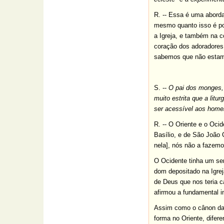
R. -- Essa é uma aborda
mesmo quanto isso é po
a Igreja, e também na c
coração dos adoradores
sabemos que não estamos
S. --
O pai dos monges, 
muito estrita que a lit
ser acessível aos home
R. -- O Oriente e o Ocid
Basílio, e de São João 
nela], nós não a fazem
O Ocidente tinha um sen
dom depositado na Igre
de Deus que nos teria c
afirmou a fundamental i
Assim como o cânon da 
forma no Oriente, difere