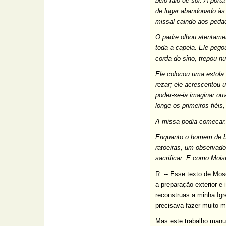
belo raio de sol. A port
de lugar abandonado às 
missal caindo aos pedaç
O padre olhou atentamen
toda a capela. Ele pegou
corda do sino, trepou n
Ele colocou uma estola
rezar; ele acrescentou
poder-se-ia imaginar ou
longe os primeiros fiéis
A missa podia começar. 
Enquanto o homem de bat
ratoeiras, um observado
sacrificar. E como Mois
R. -- Esse texto de Mos
a preparação exterior e
reconstruas a minha Igre
precisava fazer muito ma
Mas este trabalho manua