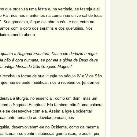
o que organiza uma festa e, na verdade, se festeja a si
 do Pai, nós nos mantemos na comunhão universal de toda
". Sua grandeza, é que ela abre o céu, e nos entra no
tamos com o coro dos serafins e dos querubins. Nós
dadeiramente aberta.
quanto a Sagrada Escritura. Disso ele deduziu a regra
ela não é obra humana, se por ela a glória de Deus deve
l a antiga Missa de São Gregório Magno?
na recebeu a forma de sua liturgia no século IV e V de São
s que não se pode modificar: nós a recebemos [entramos
iderava a liturgia, no essencial, como um dom, mas um
o com a Sagrada Escritura. Ela também não é uma palavra
ia e se desenvolve com ela. Assim a Igreja ocidental
toricamente tomando as devidas precauções.
seguida, desenvolveram-se no Ocidente, como da mesma
uida fizeram-se sentir influências germânicas, e assim por