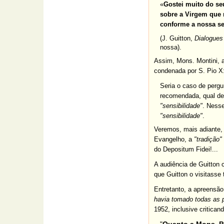
«
Gostei muito do seu
sobre a Virgem que 
conforme a nossa se
(J. Guitton,
Dialogues
nossa).
Assim, Mons. Montini, 
condenada por S. Pio X
Seria o caso de pergu
recomendada, qual del
"sensibilidade"
. Nesse
"sensibilidade"
.
Veremos, mais adiante, 
Evangelho, a
"tradição"
do Depositum Fidei!...
A audiência de Guitton c
que Guitton o visitasse
Entretanto, a apreensão
havia tomado todas as p
1952, inclusive critica