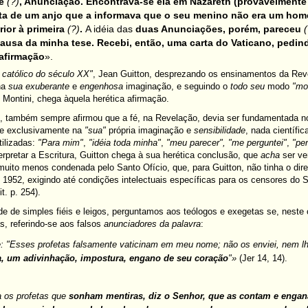
te
(?)
, Anunciação. Encontrava-se ela em Nazareth (provavelment
ita de um anjo que a informava que o seu menino não era um ho
rior à primeira
(?)
.
A idéia das
duas Anunciações, porém, pareceu
(
usa da minha tese. Recebi, então, uma carta do Vaticano, pedindo
 afirmação
».
o católico do século XX"
, Jean Guitton, desprezando os ensinamentos da Reve
na
sua
exuberante
e
engenhosa
imaginação, e seguindo o
todo seu
modo
"mo
Montini, chega àquela herética afirmação.
n, também sempre afirmou que a fé, na Revelação, devia ser fundamentada no
se exclusivamente na
"sua"
própria imaginação e
sensibilidade
, nada científi
tilizadas:
"Para mim"
,
"idéia toda minha"
,
"meu parecer", "me perguntei"
,
"pe
erpretar a Escritura, Guitton chega à sua herética conclusão, que
acha
ser ve
 muito menos condenada pelo Santo Ofício, que, para Guitton, não tinha o dir
 1952, exigindo até condições intelectuais específicas para os censores do 
it. p. 254).
ade de simples fiéis e leigos, perguntamos aos teólogos e exegetas se, nest
s, referindo-se aos falsos
anunciadores da palavra
:
: "Esses profetas falsamente vaticinam em meu nome; não os enviei, nem lh
, um adivinhação, impostura, engano de seu coração
"»
(Jer 14, 14).
a os profetas que
sonham mentiras, diz o Senhor, que as contam e enga