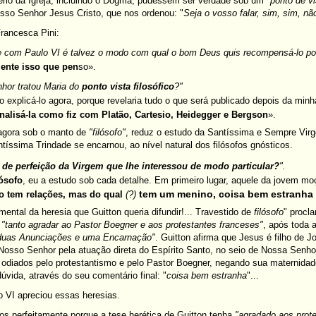
ério da Igreja, incluindo o Dogma, pudessem ser verdade sob um
"ponto de vi
sso Senhor Jesus Cristo, que nos ordenou: "
Seja o vosso falar, sim, sim, n
Francesca Pini:
 com Paulo VI é talvez o modo com qual o bom Deus quis recompensá-lo p
ente isso que pen
so».
nhor tratou Maria do
ponto vista filosófico
?"
explicá-lo agora, porque revelaria tudo o que será publicado depois da min
nalisá-la como fiz com Platão, Cartesio, Heidegger e Bergson
».
 agora sob o manto de
"
filósofo
"
, reduz o estudo da Santíssima e Sempre Virg
ssima Trindade se encarnou, ao nível natural dos filósofos gnósticos.
 de perfeição da Virgem que lhe interessou de modo particular?
".
ósofo
, eu a estudo sob cada detalhe. Em primeiro lugar, aquele da jovem
tem um menino, coisa bem estranha
o tem relações, mas do qual
(?)
mental da heresia que Guitton queria difundir!... Travestido de
filósofo
" procl
a
"tanto agradar ao Pastor Boegner e aos protestantes franceses"
, após toda 
duas Anunciações e uma Encarnação"
. Guitton afirma que Jesus é filho de J
Nosso Senhor pela atuação direta do Espírito Santo, no seio de Nossa Senho
odiados pelo protestantismo e pelo Pastor Boegner, negando sua maternidade
úvida, através do seu comentário final: "
coisa bem estranha
"...
lo VI apreciou essas heresias.
s perfeitamente porque a tese herética de Guitton tenha
"agradado aos prot