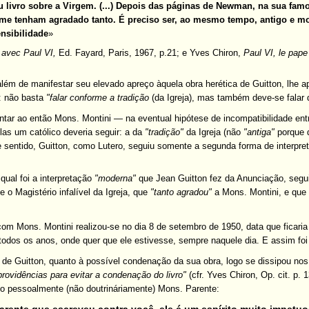
 livro sobre a Virgem. (...) Depois das páginas de Newman, na sua famo
me tenham agradado tanto. É preciso ser, ao mesmo tempo, antigo e mo
nsibilidade
»
 avec Paul VI,
Ed. Fayard, Paris, 1967, p.21; e Yves Chiron,
Paul VI, le pape
além de manifestar seu elevado apreço àquela obra herética de Guitton, lh
: não basta
"falar conforme a tradição
(da Igreja), mas também deve-se fala
ntar ao então Mons. Montini — na eventual hipótese de incompatibilidade entr
as um católico deveria seguir: a da
"tradição"
da Igreja (não
"antiga"
porque
 sentido, Guitton, como Lutero, seguiu somente a segunda forma de interpre
qual foi a interpretação
"moderna"
que Jean Guitton fez da Anunciação, segu
e o Magistério infalível da Igreja, que
"tanto agradou"
a Mons. Montini, e que
om Mons. Montini realizou-se no dia 8 de setembro de 1950, data que ficaria n
 todos os anos, onde quer que ele estivesse, sempre naquele dia. E assim foi 
 de Guitton, quanto à possível condenação da sua obra, logo se dissipou nos
rovidências para evitar a condenação do livro"
(cfr. Yves Chiron, Op. cit. p.
ndo pessoalmente (não doutrináriamente) Mons. Parente: