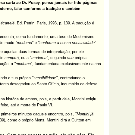
sa carta ao Dr. Pusey, penso jamais ter lido páginas
derno, falar conforme a tradição e também
 écartelé
, Ed. Perrin, Paris, 1993, p. 139. A tradução é
e apresenta, como fundamento, uma tese do Modernismo
r de modo
"moderno"
e
"conforme a nossa sensibilidade"
.
e aquelas duas formas de interpretação, por ele
 de
sempre
), ou a
"moderna"
, seguindo
sua
própria
tação: a
"moderna"
, fundamentada exclusivamente na
sua
indo a sua própria
"sensibilidade"
, contrariando o
 tanto desagradou ao Santo Ofício, incumbido da defesa
a história de ambos, pois, a partir dela, Montini exigiu
feito, até a morte de Paulo VI.
 primeiros minutos daquele encontro, pois,
"Montini já
 139), como o próprio Mons. Montini dirá a Guitton em