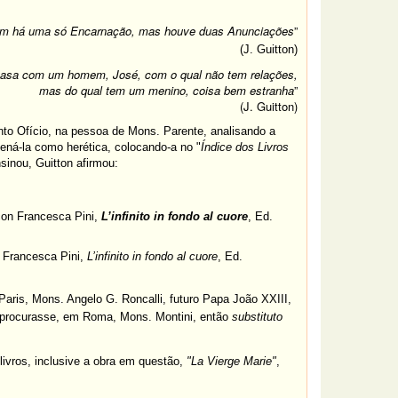
im há uma só Encarnação, mas houve duas Anunciações
”
(J. Guitton)
 casa com um homem, José, com o qual não tem relações,
mas do qual tem um menino, coisa bem estranha
”
(J. Guitton)
nto Ofício, na pessoa de Mons. Parente, analisando a
dená-la como herética, colocando-a no "
Índice dos Livros
sinou, Guitton afirmou:
 con Francesca Pini,
L’infinito in fondo al cuore
, Ed.
m Francesca Pini,
L’infinito in fondo al cuore
, Ed.
Paris, Mons. Angelo G. Roncalli, futuro Papa João XXIII,
e procurasse, em Roma, Mons. Montini, então
substituto
ivros, inclusive a obra em questão,
"La Vierge Marie"
,