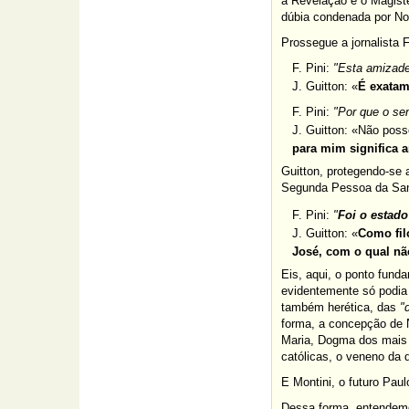
a Revelação e o Magist
dúbia condenada por No
Prossegue a jornalista 
F. Pini:
"Esta amizade
J. Guitton:
«
É exatam
F. Pini:
"Por que o se
J. Guitton:
«Não posso 
para mim significa a
Guitton, protegendo-se
Segunda Pessoa da Santí
F. Pini:
"
Foi o estado
J. Guitton:
«
Como fil
José, com o qual nã
Eis, aqui, o ponto funda
evidentemente só podi
também herética, das
"
forma, a concepção de 
Maria, Dogma dos mais 
católicas, o veneno da d
E Montini, o futuro Pau
Dessa forma, entendemo