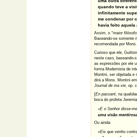
uma outra diferen
quando teve a vis
infinitamente supe
me condenar por ca
havia feito aquela
Assim, o
"maior filósof
Baseando-se somente 
recomendada por Mons. 
Curioso que ele, Guitto
neste caso, baseando-
as expressões por ele u
forma Modernista de int
Montini, ser objetada e
dirá a Mons. Montini em
Journal de ma vie
, op. c
[
En passant
, na qualid
boca do profeta Jeremia
«E o Senhor disse-me
uma visão mentirosa
Ou ainda:
«Eis que venho contr