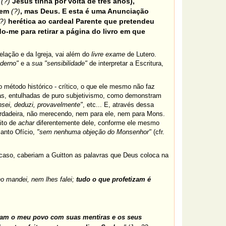
e
(?)
Jesus tinha por volta de três anos),
mem
(?)
, mas Deus. E esta é uma Anunciação
?)
herética ao cardeal Parente que pretendeu
-me para retirar a página do livro em que
lação e da Igreja, vai além do
livre exame
de Lutero.
derno"
e a
sua
"sensibilidade"
de interpretar a Escritura,
 método histórico - crítico, o que ele mesmo não faz
cas, entulhadas de puro subjetivismo, como demonstram
nsei, deduzi, provavelmente"
, etc... E, através dessa
rdadeira, não merecendo, nem para ele, nem para Mons.
eito de
achar
diferentemente dele, conforme ele mesmo
Santo Ofício,
"sem nenhuma objeção do Monsenhor"
(cfr.
e caso, caberiam a Guitton as palavras que Deus coloca na
o mandei, nem lhes falei;
tudo o que profetizam é
nam o meu povo com suas mentiras e os seus