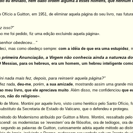
ndo eu enviado, nem dado ordem alguma a esses homens, que nenhum be
 Ofício a Guitton, em 1951, de eliminar aquela página do seu livro, nas futur
z isso?"
 me foi pedido, fiz uma edição excluindo aquela página».
 senhor obedeceu..."
deci, mas como obedeço sempre:
com a idéia de que era uma estupidez
, 
 primeira Anunciação, a Virgem não conhecia ainda a natureza do
O Messias, para os hebreus, era um homem, um hebreu inteligente com
ni nada mais fez, depois, para reinserir aquela página?"
 fez nada,
deu-me
, porém,
a sua amizade
, mostrando assim uma grande mise
ao meu livro, que ele apreciava muito
. Além disso, me confidenciou
que e
ico, não do religioso
».
do
de Mons. Montini por aquele livro, visto como herético pelo Santo Ofício, f
substituto
da Secretaria de Estado do Vaticano, que o defendeu e protegeu.
método do Modernismo atribuído por Guitton a Mons. Montini, ressaltado pelo
scendi
: os modernistas se
‘revestem'
ora de filósofos, ora de teólogos, ora d
, segundo as palavras de Guitton, curiosamente adota aquele método ao disti