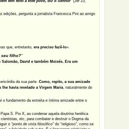
m tem feito a este povo, diz o Senhor
"
(Jer 23,
as edições, pergunta a jornalista Francesca Pini ao amigo
mas que, entretanto,
era preciso fazê-lo
».
 seu filho?
"
o Salomão, David e também Moisés. Era um
ricórdia da sua parte.
Como, repito, a sua amizade
u lhe havia revelado a Virgem Maria
, naturalmente do
oi o fundamento da estreita e íntima amizade entre o
 Papa S. Pio X, ao condenar aquela doutrina herética
e cientistas, etc, para combater e destruir o Dogma da
nguir o
"ponto de vista filosófico"
do
"religioso"
, como se