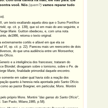
so. Com uma caneta na mão, ele não pára. Ele
 contra você. Nós
(quem?)
vamos reparar tudo
sa).
II, um texto exaltando aquela obra que o Sumo Pontífice
telé
, op. cit. p. 139), que só em maio do ano seguinte, e
Vierge Marie
. Guitton obedeceu, e, com uma nota
inte,
de1986, retoma o texto original.
a extremamente cortês e afável em que ela se
ul VI,
op. cit. p. 22).
Pareceu mais um reencontro de dois
 diversos, do que uma audiência entre um Monsenhor,
to Ofício.
Generis
e a inteligência dos franceses; trataram do
ice Blondel; divagaram sobre o tomismo, sobre o Pe. de
ierge Marie
, finalidade primordial daquele encontro.
do somente em saber qual havia sido a reação dos
pação quanto à heresia nela apontada pelo Santo Ofício.
, como ao pastor Boegner, em particular, Mons. Montini
 pelo próprio Mons. Montini
"das garras do Santo Ofício"
,
d. San Paolo, Milano,1985, p.58).