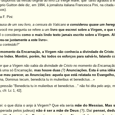
 dispomos da versão original do livro
La Vierge Marie
, que “tanto agradou a 
rio Guitton dele diz, em 1994, à jornalista italiana Francesca Pini, na citada o
sos).
a F. Pini:
ausa de um seu livro, a censura do Vaticano
o considerou quase um here
 você me pergunta se refere a um
livro que escrevi sobre a Virgem, e que
l o considerou
como o mais lindo texto jamais escrito sobre a Virgem. 
u-se justamente a este livro
».
eu conteúdo?"
 momento da Encarnação, a Virgem não conhecia a divindade de Cristo
no Index. Montini, porém, fez todos os esforços para salvá-lo, falando c
zer que a Virgem não sabia da divindade de Cristo no momento da Encarnaçã
á uma só Encarnação,
mas houve duas
(?)
Anunciações. Esta é uma idéia
e meu parecer, as Anunciações: aquela que está relatada no Evangelho
ena, Dominus tecum, benedicta tu in mulieribus et benedictus...»
pressão "Benedicta tu in mulieribus et benedictus..." não foi dita pelo anjo,
, cfr. Lc 1, 42].
i: o que dizia o anjo à Virgem? Que ela seria
mãe do Messias. Mas 
sperada pelos judeus)
não é ser a mãe de Deus
(?)
.
Daí
pensei, ded