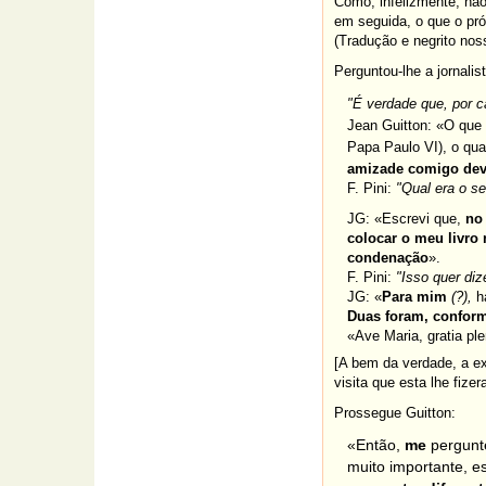
Como, infelizmente, não
em seguida, o que o próp
(Tradução e negrito nos
Perguntou-lhe a jornalist
"É verdade que, por c
Jean Guitton: «O que
Papa Paulo VI), o qua
amizade comigo deve
F. Pini:
"Qual era o s
JG: «Escrevi que,
no
colocar o meu livro 
condenação
».
F. Pini:
"Isso quer di
JG
: «
Para mim
(?),
h
Duas foram, conform
«Ave Maria, gratia pl
[A bem da verdade, a ex
visita que esta lhe fizera
Prossegue Guitton:
«Então,
me
pergunte
muito importante, e