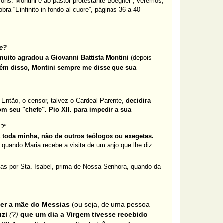
Mons. Montini e ao pastor protestante Boegner”, veremos,
bra “L’infinito in fondo al cuore”, páginas 36 a 40
ge?
 muito agradou a Giovanni Battista Montini
(depois
Além disso, Montini sempre me disse que sua
. Então, o censor, talvez o Cardeal Parente,
decidira
om seu "chefe", Pio XII, para impedir a sua
o?"
 toda minha, não de outros teólogos ou exegetas.
,
quando Maria recebe a visita de um anjo que lhe diz
 mas por Sta. Isabel, prima de Nossa Senhora, quando da
ser a mãe do Messias
(ou seja, de uma pessoa
uzi
(?)
que um dia a Virgem tivesse recebido