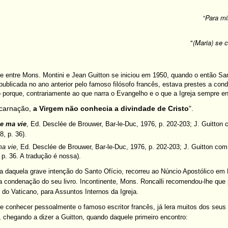
“
Para m
"
(Maria) se
e entre Mons. Montini e Jean Guitton se iniciou em 1950, quando o então Sa
 publicada no ano anterior pelo famoso filósofo francês, estava prestes a con
 porque, contrariamente ao que narra o Evangelho e o que a Igreja sempre en
carnação,
a Virgem não conhecia a divindade de Cristo
".
e ma vie
, Ed. Desclée de Brouwer, Bar-le-Duc, 1976, p. 202-203; J. Guitton
, p. 36).
ma vie
, Ed. Desclée de Brouwer, Bar-le-Duc, 1976, p. 202-203; J. Guitton co
 p. 36. A tradução é nossa).
ia daquela grave intenção do Santo Ofício, recorreu ao Núncio Apostólico em 
 a condenação do seu livro. Incontinente, Mons. Roncalli recomendou-lhe qu
 do Vaticano, para Assuntos Internos da Igreja.
 conhecer pessoalmente o famoso escritor francês, já lera muitos dos seus l
, chegando a dizer a Guitton, quando daquele primeiro encontro: