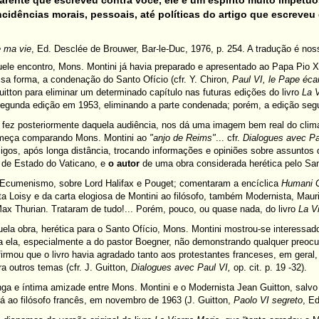
rente que escreveu contra você, ele é um espírito muito impetuo
cidências morais, pessoais, até políticas do artigo que escreveu
e ma vie
, Ed. Desclée de Brouwer, Bar-le-Duc, 1976, p. 254. A tradução é nos
ele encontro, Mons. Montini já havia preparado e apresentado ao Papa Pio X
sa forma, a condenação do Santo Ofício (cfr. Y. Chiron,
Paul VI, le Pape écar
itton para eliminar um determinado capítulo nas futuras edições do livro
La 
 segunda edição em 1953, eliminando a parte condenada;
porém, a edição segu
n fez posteriormente daquela audiência, nos dá uma imagem bem real do clim
omeça comparando Mons. Montini ao
"anjo de Reims"
...
cfr.
Dialogues avec Pa
gos, após longa distância, trocando informações e opiniões sobre assuntos
a de Estado do Vaticano, e
o autor
de uma obra considerada herética pelo San
 Ecumenismo, sobre Lord Halifax e Pouget; comentaram a encíclica
Humani 
Loisy e da carta elogiosa de Montini ao filósofo, também Modernista, Maur
ax Thurian. Trataram de tudo!... Porém, pouco, ou quase nada, do livro
La V
uela obra, herética para o Santo Ofício, Mons. Montini mostrou-se interessa
a ela, especialmente a do pastor Boegner, não demonstrando qualquer preocu
irmou que o livro havia agradado tanto aos protestantes franceses, em geral
a outros temas (cfr. J. Guitton,
Dialogues avec Paul VI,
op. cit. p. 19 -32).
onga e íntima amizade entre Mons. Montini e o Modernista Jean Guitton, salvo
 ao filósofo francês, em novembro de 1963 (J. Guitton,
Paolo VI segreto
, E