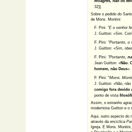
milagres, não os te
32)].
Sobre o pedido do Santo
de Mons. Montini:
F. Pini:
"E o senhor fe
J. Guitton
: «
Sim. Como
F. Pini:
"Portanto, o
J. Guitton:
«
Sim, obe
F. Pini:
"Portanto,
na
Jean Guitton:
«
Não. 
homem, não Deus
».
F. Pini: "
Mons. Monti
J. Guitton: «
Não, não
comigo fora devido 
ponto de vista
filosóf
Assim, o estranho
agra
modernista Guitton e o
Aqui, outro aspecto do 
através da encíclica
Pa
Igreja. E Mons. Montini