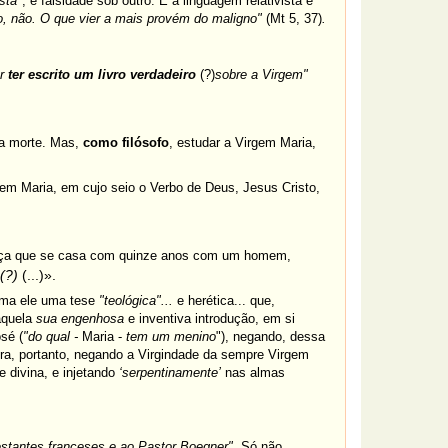
sta"
, e falsidade sob outro. É a linguagem relativista e
ão, não. O que vier a mais provém do maligno"
(Mt 5, 37)
.
or
ter escrito um livro verdadeiro
(?)
sobre a Virgem"
ha morte. Mas,
como filósofo
, estudar a Virgem Maria,
em Maria, em cujo seio o Verbo de Deus, Jesus Cristo,
 moça que se casa com quinze anos com um homem,
(?)
(...)».
ama ele uma tese
"teológica"...
e herética... que,
aquela
sua
engenhosa
e inventiva introdução, em si
osé (
"do qual -
Maria -
tem um menino
"), negando, dessa
ra, portanto, negando a Virgindade da sempre Virgem
 divina, e injetando
‘serpentinamente’
nas almas
estantes franceses e ao Pastor Boegner"
. Só não