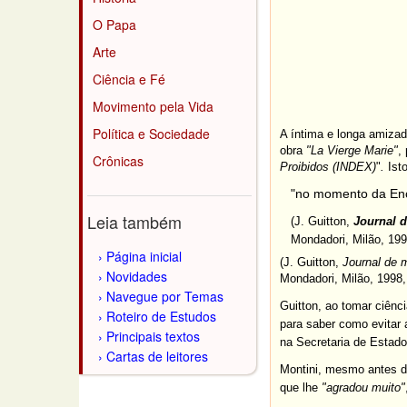
O Papa
Arte
Ciência e Fé
Movimento pela Vida
Política e Sociedade
A íntima e longa amizad
obra
"La Vierge Marie"
,
Crônicas
Proibidos (INDEX)
"
.
Isto
"no momento da En
Leia também
(J. Guitton,
Journal d
Mondadori, Milão, 1998
Página inicial
(J. Guitton,
Journal de 
Novidades
Mondadori, Milão, 1998,
Navegue por Temas
Guitton, ao tomar ciênc
Roteiro de Estudos
para saber como evitar
Principais textos
na Secretaria de Estado
Cartas de leitores
Montini, mesmo antes de
que lhe
"agradou muito"