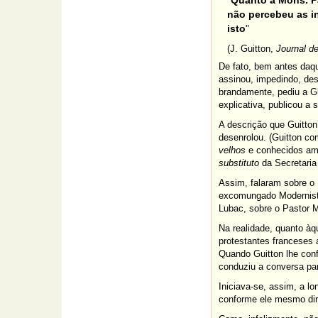
"
Quanto a Mons. Pa
não percebeu as in
isto
"
(J. Guitton,
Journal d
De fato, bem antes daqu
assinou, impedindo, des
brandamente, pediu a Gu
explicativa, publicou a
A descrição que Guitto
desenrolou. (Guitton c
velhos
e conhecidos ami
substituto
da Secretari
Assim, falaram sobre o
excomungado Modernista 
Lubac, sobre o Pastor M
Na realidade, quanto àq
protestantes franceses 
Quando Guitton lhe conf
conduziu a conversa par
Iniciava-se, assim, a l
conforme ele mesmo dirá