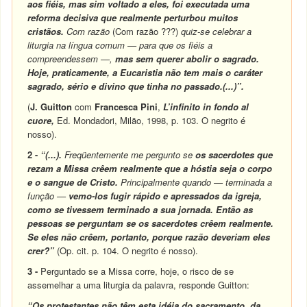
aos fiéis, mas sim voltado a eles, foi executada uma
reforma decisiva que realmente perturbou muitos
cristãos.
Com razão
(Com razão ???)
quiz-se celebrar a
liturgia na língua comum — para que os fiéis a
compreendessem
—,
mas sem querer abolir o sagrado.
Hoje, praticamente, a Eucaristia não tem mais o caráter
sagrado, sério e divino que tinha no passado.(...)”.
(
J. Guitton
com
Francesca Pini
,
L’infinito in fondo al
cuore,
Ed. Mondadori, Milão, 1998, p. 103. O negrito é
nosso).
2 -
“(...).
Freqüentemente me pergunto se
os sacerdotes que
rezam a Missa crêem realmente que a hóstia seja o corpo
e o sangue de Cristo.
Principalmente quando — terminada a
função —
vemo-los fugir rápido e apressados da igreja,
como se tivessem terminado a sua jornada. Então as
pessoas se perguntam se os sacerdotes crêem realmente.
Se eles não crêem, portanto, porque razão deveriam eles
crer?”
(Op. cit. p. 104. O negrito é nosso).
3 -
Perguntado se a Missa corre, hoje, o risco de se
assemelhar a uma liturgia da palavra, responde Guitton:
“Os protestantes não têm esta idéia do sacramento, da