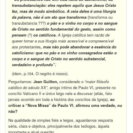
transubstanciação: eles repetem aquilo que Jesus Cristo
fez, mas de modo simbólico. A ceia deles é uma liturgia
da palavra, não é um ato que transforma
(transforma ou
transubstancia ???)
o pão e o vinho no corpo e no sangue
de Cristo no sentido fundamental do gesto, assim como
pensam
(?)
os católicos.
A Igreja católica tem razão de
querer tornar a sua liturgia mais acessível e compreensível
aos protestantes
, mas não pode abandonar a essência do
catolicismo: que no pão e no vinho consagrados estão o
corpo
e o sangue de Cristo no sentido substancial,
verdadeiro e profundo”.
(idem, p.104. O negrito é nosso).
Perguntamos:
Jean Guitton,
considerado o
“maior filósofo
católico do século XX”
, amigo íntimo de Paulo VI, presente no
concílio Vaticano II e único leigo nele a discursar
(aliás, fato
jamais ocorrido em toda a história dos concílios da Igreja),
ao
criticar a “Nova Missa” de Paulo VI
,
afirmou uma verdade, ou
não?
Na qualidade de simples fiéis e leigos, aguardamos resposta
séria, clara e objetiva, principalmente dos teólogos, àquela
importante e atual questão.