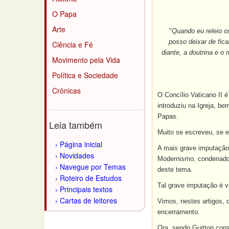
O Papa
Arte
"
Quando eu releio o
posso deixar de fic
Ciência e Fé
diante, a doutrina e 
Movimento pela Vida
Política e Sociedade
Crônicas
O Concílio Vaticano II 
introduziu na Igreja, b
Papas.
Leia também
Muito se escreveu, se e
Página inicial
A mais grave imputação
Novidades
Modernismo, condenados
Navegue por Temas
deste tema.
Roteiro de Estudos
Tal grave imputação é v
Principais textos
Cartas de leitores
Vimos, nestes artigos, 
encerramento.
Ora, sendo Guitton cons