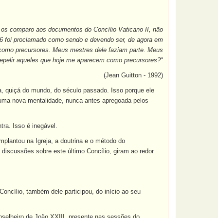
e os comparo aos documentos do Concílio Vaticano II, não
06 foi proclamado como sendo e devendo ser, de agora em
m como precursores. Meus mestres dele faziam parte. Meus
epelir aqueles que hoje me aparecem como precursores?
"
(Jean Guitton - 1992)
a, quiçá do mundo, do século passado. Isso porque ele
, uma nova mentalidade, nunca antes apregoada pelos
tra. Isso é inegável.
implantou na Igreja, a doutrina e o método do
iscussões sobre este último Concílio, giram ao redor
Concílio, também dele participou, do início ao seu
onselheiro de João XXIII, presente nas sessões do