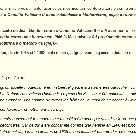
, e mais precisamente, usando os mesmos termos de Guitton, e sem alterar o
 o Concílio Vaticano II pode estabelecer o Modernismo, cujas doutrin
nceito de Jean Guitton sobre o Concílio Vaticano II
e
o Modernismo
, po
enado como uma heresia
em 1906
(o Modernismo)
foi proclamado como s
doutrina e o método da Igreja».
tton, desde 1965 até 1992, pelo menos, a Igreja vem seguindo a doutrina e
cês) de Guitton.
qu’on appelle modernisme en histoire religieuse a un sens très particulier. On
Pie X dans l’encyclique Pascendi. Le pape Pie X — qui a été canonisé — dé
 une synthèse, une somme de toutes les hérésies, et celui de se cacher à l’int
imer librement et nettement à ce sujet.
uments concernant le modernisme tel qu’il a été défini par saint Pie X, et que
 déconcerté. Car ce qui a été condamné comme une hérésie en 1906 est procl
 Autrement dit, les modernistes de 1906 m’apparaissent comme des précurseu