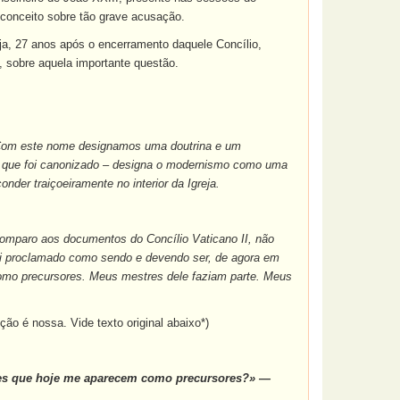
 conceito sobre tão grave acusação.
eja, 27 anos após o encerramento daquele Concílio,
o, sobre aquela importante questão.
. Com este nome designamos uma doutrina e um
–
que foi canonizado
–
designa o modernismo como uma
der traiçoeiramente no interior da Igreja.
comparo aos documentos do Concílio Vaticano II, não
oi proclamado como sendo e devendo ser, de agora em
como precursores. Meus mestres dele faziam parte. Meus
ução é nossa. Vide texto original abaixo*)
es que hoje me aparecem como precursores?»
—