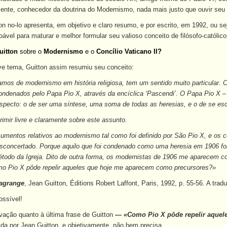
mente, conhecedor da doutrina do Modernismo, nada mais justo que ouvir seu
on no-lo apresenta, em objetivo e claro resumo, e por escrito, em 1992, ou s
ável para maturar e melhor formular seu valioso conceito de filósofo-católic
uitton
sobre o
Modernismo
e o
Concílio Vaticano II?
ve tema, Guitton assim resumiu seu conceito:
mos de modernismo em história religiosa, tem um sentido muito particular
ndenados pelo Papa Pio X, através da encíclica ‘Pascendi’. O Papa Pio X
specto: o de ser uma síntese, uma soma de todas as heresias, e o de se escon
rimir livre e claramente sobre este assunto.
umentos relativos ao modernismo tal como foi definido por São Pio X, e os 
desconcertado. Porque aquilo que foi condenado como uma heresia em 1906 f
método da Igreja. Dito de outra forma, os modernistas de 1906 me aparecem 
o Pio X pôde repelir aqueles que hoje me aparecem como precursores?»
Lagrange
, Jean Guitton, Éditions Robert Laffont, Paris, 1992, p. 55-56. A trad
ossível!
ação quanto à última frase de Guitton
— «Como Pio X pôde repelir aquel
ida por Jean Guitton, e objetivamente, não bem precisa.