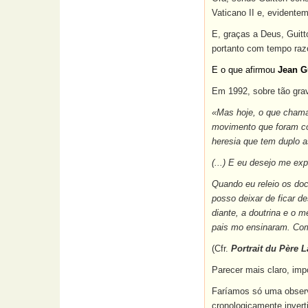
Vaticano II e, evidente
E, graças a Deus, Guitt
portanto com tempo razo
E o que afirmou
Jean G
Em 1992, sobre tão gra
«Mas hoje, o que chama
movimento que foram co
heresia que tem duplo a
(...) E eu desejo me exp
Quando eu releio os doc
posso deixar de ficar 
diante, a doutrina e o 
pais mo ensinaram. Com
(Cfr.
Portrait du Père 
Parecer mais claro, imp
Faríamos só uma observ
cronologicamente invert