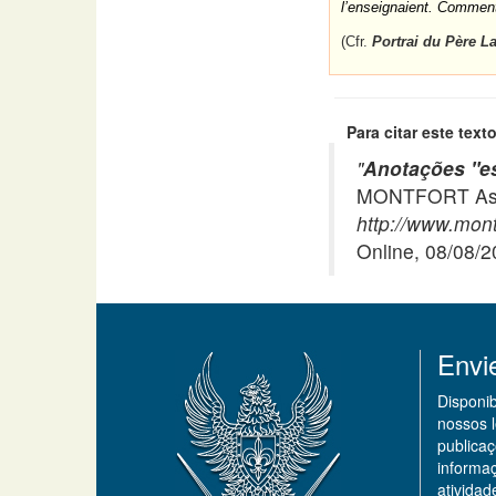
l’enseignaient. Comment
(Cfr.
Portrai du Père L
Para citar este texto
"
Anotações "es
MONTFORT Asso
http://www.montf
Online, 08/08/
Envi
Disponi
nossos 
publicaç
informa
ativida