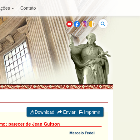
ações
Contato
Buscar
Download
Enviar
Imprimir
smo: parecer de Jean Guitton
Marcelo Fedeli