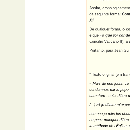
Assim, cronologicamente
da seguinte forma:
Como
X?
De qualquer forma,
o co
é que
«o que foi cond
Concílio Vaticano II),
a 
Portanto, para Jean Gui
*
Texto original (em fran
« Mais de nos jours, ce 
condamnés par le pape 
caractère : celui d’être
(...) Et je désire m’expr
Lorsque je relis les doc
ne peuz manquer d’être
la méthode de l’Église.