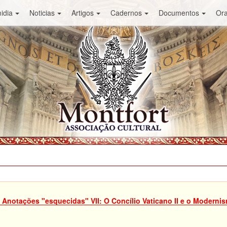
idia
Noticias
Artigos
Cadernos
Documentos
Or
Anotações "esquecidas" VII: O Concílio Vaticano II e o Moderni