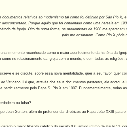
s documentos relativos ao modernismo tal como foi definido por São Pio X, 
ar desconcertado. Porque aquilo que foi condenado como uma heresia em 19
o método da Igreja. Dito de outra forma, os modernistas de 1906 me aparece
pais mo ensinaram. Como Pio X pôde r
é unanimemente reconhecido como o maior acontecimento da história da Igrej
em como no relacionamento da Igreja com o mundo, e com todas as religiões
screve e se discute, sobre essa nova mentalidade, quer a seu favor, quer con
 ao Vaticano II é que, através dos seus documentos
pastorais
, ele adotou e 
 particularmente pelo Papa S. Pio X em 1907. Fundamentalmente, todas as d
erdadeira ou falsa?
que Jean Guitton, além de pretender dar diretrizes ao Papa João XXIII para o 
iderado o maior filósofo católico do século XX, amigo íntimo de Paulo VI, c