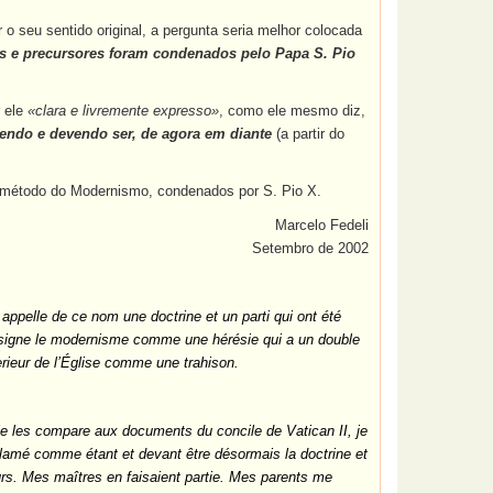
 seu sentido original, a pergunta seria melhor colocada
as e precursores foram condenados pelo Papa S. Pio
r ele
«clara e livremente expresso»
, como ele mesmo diz,
endo e devendo ser, de agora em diante
(a partir do
 o método do Modernismo, condenados por S. Pio X.
Marcelo Fedeli
Setembro de 2002
 appelle de ce nom une doctrine et un parti qui ont été
signe le modernisme comme une hérésie qui a un double
erieur de l’Église comme une trahison.
 je les compare aux documents du concile de Vatican II, je
amé comme étant et devant être désormais la doctrine et
rs. Mes maîtres en faisaient partie. Mes parents me