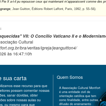
 Pie X a-t-il pu repousser ceux qui maintenant m’apparaissent comme des pr
agrange
, Jean Guitton, Éditions Robert Laffont, Paris, 1992, p. 55–56).
:
quecidas" VII: O Concílio Vaticano II e o Modernism
ciação Cultural
ort.org.br/bra/veritas/igreja/jeanguitton4/
2026 às 16:47:10h
e sua carta
Quem Somos
bilizamos esse recurso para que
A Associação Cultural Montfort
leitores possam comentar nossas
é uma entidade civil de
ões, sanar dúvidas, obter
orientação católica que tem
ções sobre nossas aulas ou
como finalidade, entre outras, a
difusão do ensinamento
des, ou mesmo para que