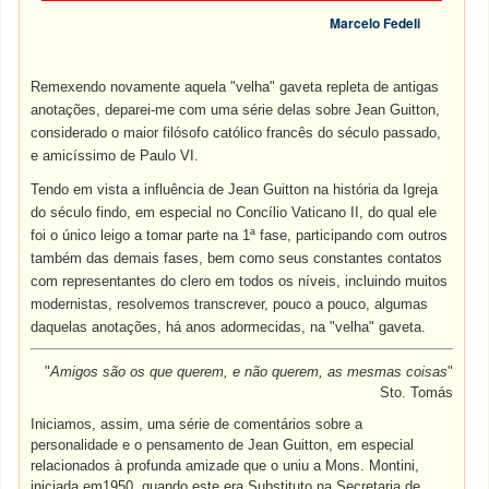
Marcelo Fedeli
Remexendo novamente aquela "velha" gaveta repleta de antigas
anotações, deparei-me com uma série delas sobre Jean Guitton,
considerado o maior filósofo católico francês do século passado,
e amicíssimo de Paulo VI.
Tendo em vista a influência de Jean Guitton na história da Igreja
do século findo, em especial no Concílio Vaticano II, do qual ele
foi o único leigo a tomar parte na 1ª fase, participando com outros
também das demais fases, bem como seus constantes contatos
com representantes do clero em todos os níveis, incluindo muitos
modernistas, resolvemos transcrever, pouco a pouco, algumas
daquelas anotações, há anos adormecidas, na "velha" gaveta.
"
Amigos são os que querem, e não querem, as mesmas coisas
"
Sto. Tomás
Iniciamos, assim, uma série de comentários sobre a
personalidade e o pensamento de Jean Guitton, em especial
relacionados à profunda amizade que o uniu a Mons. Montini,
iniciada em1950, quando este era Substituto na Secretaria de