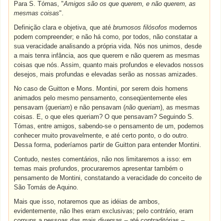
Para S. Tómas, "
Amigos são os que querem, e não querem, as
mesmas coisas
".
Definição clara e objetiva, que até
brumosos filósofos
modernos
podem compreender; e não há como, por todos, não constatar a
sua veracidade analisando a própria vida. Nós nos unimos, desde
a mais tenra infância, aos que querem e não querem as mesmas
coisas que nós. Assim, quanto mais profundos e elevados nossos
desejos, mais profundas e elevadas serão as nossas amizades.
No caso de Guitton e Mons. Montini, por serem dois homens
animados pelo mesmo pensamento, conseqüentemente eles
pensavam (
queriam
) e não pensavam (
não queriam
), as mesmas
coisas. E, o que eles queriam? O que pensavam? Seguindo S.
Tómas, entre amigos, sabendo-se o pensamento de um, podemos
conhecer muito provavelmente, e até certo ponto, o do outro.
Dessa forma, poderíamos partir de Guitton para entender Montini.
Contudo, nestes comentários, não nos limitaremos a isso: em
temas mais profundos, procuraremos apresentar também o
pensamento de Montini, constatando a veracidade do conceito de
São Tomás de Aquino.
Mais que isso, notaremos que as idéias de ambos,
evidentemente, não lhes eram exclusivas; pelo contrário, eram
comuns a pessoas das mais diversas – até contraditórias –