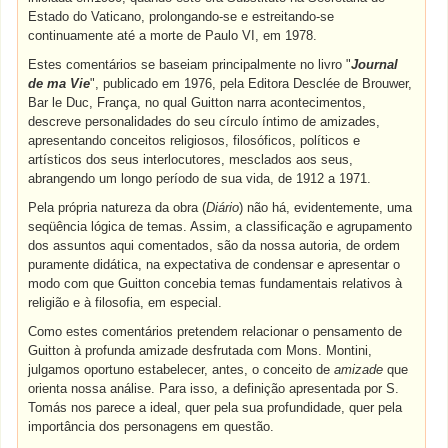
Estado do Vaticano, prolongando-se e estreitando-se
continuamente até a morte de Paulo VI, em 1978.
Estes comentários se baseiam principalmente no livro "
Journal
de ma Vie
", publicado em 1976, pela Editora Desclée de Brouwer,
Bar le Duc, França, no qual Guitton narra acontecimentos,
descreve personalidades do seu círculo íntimo de amizades,
apresentando conceitos religiosos, filosóficos, políticos e
artísticos dos seus interlocutores, mesclados aos seus,
abrangendo um longo período de sua vida, de 1912 a 1971.
Pela própria natureza da obra (
Diário
) não há, evidentemente, uma
seqüência lógica de temas. Assim, a classificação e agrupamento
dos assuntos aqui comentados, são da nossa autoria, de ordem
puramente didática, na expectativa de condensar e apresentar o
modo com que Guitton concebia temas fundamentais relativos à
religião e à filosofia, em especial.
Como estes comentários pretendem relacionar o pensamento de
Guitton à profunda amizade desfrutada com Mons. Montini,
julgamos oportuno estabelecer, antes, o conceito de
amizade
que
orienta nossa análise. Para isso, a definição apresentada por S.
Tomás nos parece a ideal, quer pela sua profundidade, quer pela
importância dos personagens em questão.