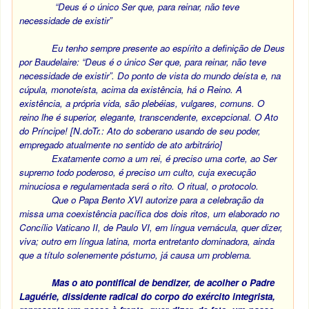
“Deus é o único Ser que, para reinar, não teve
necessidade de existir”
Eu tenho sempre presente ao espírito a definição de Deus
por Baudelaire: “Deus é o único Ser que, para reinar, não teve
necessidade de existir”. Do ponto de vista do mundo deísta e, na
cúpula, monoteísta, acima da existência, há o Reino. A
existência, a própria vida, são plebéias, vulgares, comuns. O
reino lhe é superior, elegante, transcendente, excepcional. O Ato
do Príncipe! [N.doTr.: Ato do soberano usando de seu poder,
empregado atualmente no sentido de ato arbitrário]
Exatamente como a um rei, é preciso uma corte, ao Ser
supremo todo poderoso, é preciso um culto, cuja execução
minuciosa e regulamentada será o rito. O ritual, o protocolo.
Que o Papa Bento XVI autorize para a celebração da
missa uma coexistência pacífica dos dois ritos, um elaborado no
Concílio Vaticano II, de Paulo VI, em língua vernácula, quer dizer,
viva; outro em língua latina, morta entretanto dominadora, ainda
que a título solenemente póstumo, já causa um problema.
Mas o ato pontifical de bendizer, de acolher o Padre
Laguérie, dissidente radical do corpo do exército integrista,