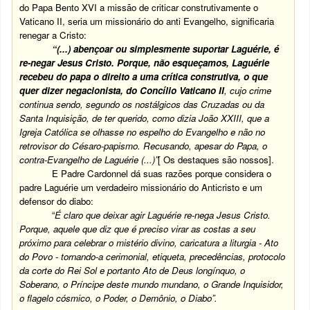
do Papa Bento XVI a missão de criticar construtivamente o
Vaticano II, seria um missionário do anti Evangelho, significaria
renegar a Cristo:
“(...) abençoar ou simplesmente suportar Laguérie, é
re-negar Jesus Cristo. Porque, não esqueçamos, Laguérie
recebeu do papa o direito a uma crítica construtiva, o que
quer dizer negacionista, do Concílio Vaticano II
, cujo crime
continua sendo, segundo os nostálgicos das Cruzadas ou da
Santa Inquisição, de ter querido, como dizia João XXIII, que a
Igreja Católica se olhasse no espelho do Evangelho e não no
retrovisor do Césaro-papismo. Recusando, apesar do Papa, o
contra-Evangelho de Laguérie (...)”
[ Os destaques são nossos].
E Padre Cardonnel dá suas razões porque considera o
padre Laguérie um verdadeiro missionário do Anticristo e um
defensor do diabo:
“
É claro que deixar agir Laguérie re-nega Jesus Cristo.
Porque, aquele que diz que é preciso virar as costas a seu
próximo para celebrar o mistério divino, caricatura a liturgia - Ato
do Povo - tornando-a cerimonial, etiqueta, precedências, protocolo
da corte do Rei Sol e portanto Ato de Deus longínquo, o
Soberano, o Príncipe deste mundo mundano, o Grande Inquisidor,
o flagelo cósmico, o Poder, o Demônio, o Diabo”.