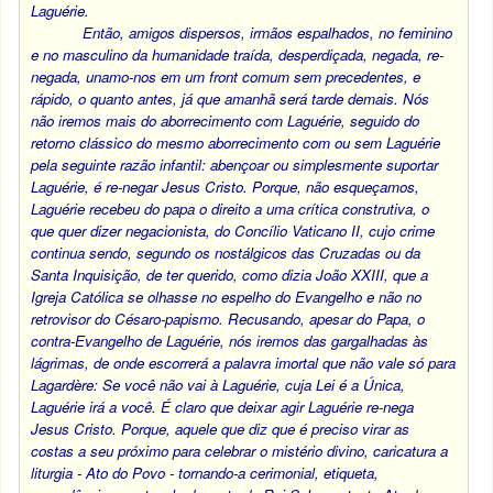
Laguérie.
Então, amigos dispersos, irmãos espalhados, no feminino
e no masculino da humanidade traída, desperdiçada, negada, re-
negada, unamo-nos em um front comum sem precedentes, e
rápido, o quanto antes, já que amanhã será tarde demais. Nós
não iremos mais do aborrecimento com Laguérie, seguido do
retorno clássico do mesmo aborrecimento com ou sem Laguérie
pela seguinte razão infantil: abençoar ou simplesmente suportar
Laguérie, é re-negar Jesus Cristo. Porque, não esqueçamos,
Laguérie recebeu do papa o direito a uma crítica construtiva, o
que quer dizer negacionista, do Concílio Vaticano II, cujo crime
continua sendo, segundo os nostálgicos das Cruzadas ou da
Santa Inquisição, de ter querido, como dizia João XXIII, que a
Igreja Católica se olhasse no espelho do Evangelho e não no
retrovisor do Césaro-papismo. Recusando, apesar do Papa, o
contra-Evangelho de Laguérie, nós iremos das gargalhadas às
lágrimas, de onde escorrerá a palavra imortal que não vale só para
Lagardère: Se você não vai à Laguérie, cuja Lei é a Única,
Laguérie irá a você. É claro que deixar agir Laguérie re-nega
Jesus Cristo. Porque, aquele que diz que é preciso virar as
costas a seu próximo para celebrar o mistério divino, caricatura a
liturgia - Ato do Povo - tornando-a cerimonial, etiqueta,