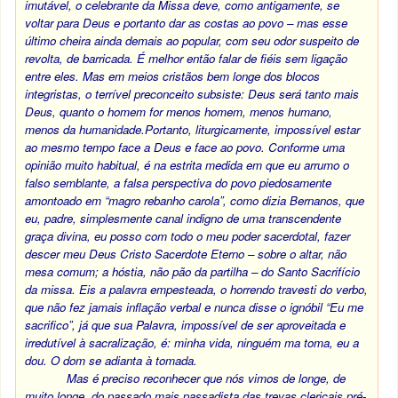
imutável, o celebrante da Missa deve, como antigamente, se
voltar para Deus e portanto dar as costas ao povo – mas esse
último cheira ainda demais ao popular, com seu odor suspeito de
revolta, de barricada. É melhor então falar de fiéis sem ligação
entre eles. Mas em meios cristãos bem longe dos blocos
integristas, o terrível preconceito subsiste: Deus será tanto mais
Deus, quanto o homem for menos homem, menos humano,
menos da humanidade.Portanto, liturgicamente, impossível estar
ao mesmo tempo face a Deus e face ao povo. Conforme uma
opinião muito habitual, é na estrita medida em que eu arrumo o
falso semblante, a falsa perspectiva do povo piedosamente
amontoado em “magro rebanho carola”, como dizia Bernanos, que
eu, padre, simplesmente canal indigno de uma transcendente
graça divina, eu posso com todo o meu poder sacerdotal, fazer
descer meu Deus Cristo Sacerdote Eterno – sobre o altar, não
mesa comum; a hóstia, não pão da partilha – do Santo Sacrifício
da missa. Eis a palavra empesteada, o horrendo travesti do verbo,
que não fez jamais inflação verbal e nunca disse o ignóbil “Eu me
sacrifico”, já que sua Palavra, impossível de ser aproveitada e
irredutível à sacralização, é: minha vida, ninguém ma toma, eu a
dou. O dom se adianta à tomada.
Mas é preciso reconhecer que nós vimos de longe, de
muito longe, do passado mais passadista das trevas clericais pré-