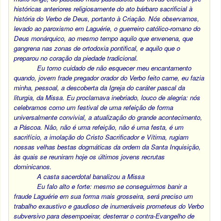
históricas anteriores religiosamente do ato bárbaro sacrificial à
história do Verbo de Deus, portanto à Criação. Nós observamos,
levado ao paroxismo em Laguérie, o guerreiro católico-romano do
Deus monárquico, ao mesmo tempo aquilo que envenena, que
gangrena nas zonas de ortodoxia pontifical, e aquilo que o
preparou no coração da piedade tradicional.
Eu tomo cuidado de não esquecer meu encantamento
quando, jovem frade pregador orador do Verbo feito carne, eu fazia
minha, pessoal, a descoberta da Igreja do caráter pascal da
liturgia, da Missa. Eu proclamava inebriado, louco de alegria: nós
celebramos como um festival de uma refeição de forma
universalmente convivial, a atualização do grande acontecimento,
a Páscoa. Não, não é uma refeição, não é uma festa, é um
sacrifício, a imolação do Cristo Sacrificador e Vítima, rugiam
nossas velhas bestas dogmáticas da ordem da Santa Inquisição,
às quais se reuniram hoje os últimos jovens recrutas
dominicanos.
A casta sacerdotal banalizou a Missa
Eu falo alto e forte: mesmo se conseguirmos banir a
fraude Laguérie em sua forma mais grosseira, será preciso um
trabalho exaustivo e gaudioso de inumeráveis prometeus do Verbo
subversivo para desempoeirar, desterrar o contra-Evangelho de