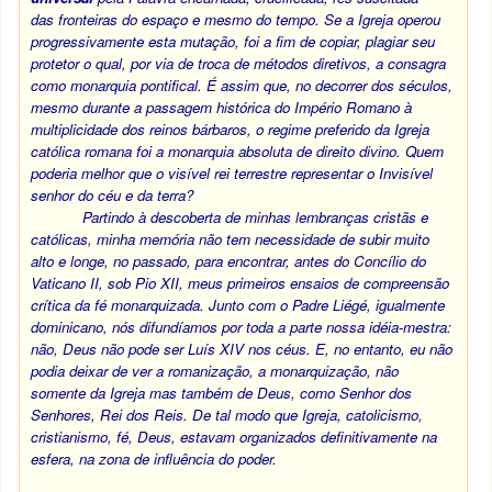
das fronteiras do espaço e mesmo do tempo. Se a Igreja operou
progressivamente esta mutação, foi a fim de copiar, plagiar seu
protetor o qual, por via de troca de métodos diretivos, a consagra
como monarquia pontifical. É assim que, no decorrer dos séculos,
mesmo durante a passagem histórica do Império Romano à
multiplicidade dos reinos bárbaros, o regime preferido da Igreja
católica romana foi a monarquia absoluta de direito divino. Quem
poderia melhor que o visível rei terrestre representar o Invisível
senhor do céu e da terra?
Partindo à descoberta de minhas lembranças cristãs e
católicas, minha memória não tem necessidade de subir muito
alto e longe, no passado, para encontrar, antes do Concílio do
Vaticano II, sob Pio XII, meus primeiros ensaios de compreensão
crítica da fé monarquizada. Junto com o Padre Liégé, igualmente
dominicano, nós difundíamos por toda a parte nossa idéia-mestra:
não, Deus não pode ser Luís XIV nos céus. E, no entanto, eu não
podia deixar de ver a romanização, a monarquização, não
somente da Igreja mas também de Deus, como Senhor dos
Senhores, Rei dos Reis. De tal modo que Igreja, catolicismo,
cristianismo, fé, Deus, estavam organizados definitivamente na
esfera, na zona de influência do poder.