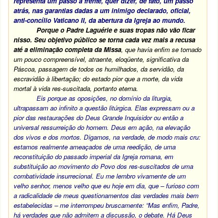
representa um passo à frente, quer dizer, de fato, um passo
atrás, nas garantias dadas a um inimigo declarado, oficial,
anti-concílio Vaticano II, da abertura da Igreja ao mundo.
Porque o Padre Laguérie e suas tropas não vão ficar
nisso. Seu objetivo público se torna cada vez mais a recusa
até a eliminação completa da Missa
, que havia enfim se tornado
um pouco compreensível, atraente, eloqüente, significativa da
Páscoa, passagem de todos os humilhados, da servidão, da
escravidão à libertação; do estado pior que a morte, da vida
mortal à vida res-suscitada, portanto eterna.
Eis porque as oposições, no domínio da liturgia,
ultrapassam ao infinito a questão litúrgica. Elas expressam ou a
pior das restaurações do Deus Grande Inquisidor ou então a
universal ressurreição do homem. Deus em ação, na elevação
dos vivos e dos mortos. Digamos, na verdade, de modo mais cru:
estamos realmente ameaçados de uma reedição, de uma
reconstituição do passado imperial da Igreja romana, em
substituição ao movimento do Povo dos res-suscitados de uma
combatividade insurrecional. Eu me lembro vivamente de um
velho senhor, menos velho que eu hoje em dia, que – furioso com
a radicalidade de meus questionamentos das verdades mais bem
estabelecidas – me interrompeu bruscamente: “Mas enfim, Padre,
há verdades que não admitem a discussão, o debate. Há Deus