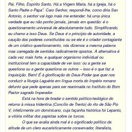
Pai, Filho, Espírito Santo. Há a Virgem Maria, há a Igreja, há o
Santo Padre o Papa”. Caro Senhor, respondi-lhe, como diria San
Antonio, o senhor vai logo mais me entender: há uma única
verdade que eu não ponho jamais, jamais em questão: é o
questionamento universal de absolutamente tudo. Simplificando,
eu chamo a isso Deus. Se Deus é o princípio de autoridade, a
caução dos poderes constituídos ou se ele é o criador contagiante
de um criativo questionamento, nós dizemos a mesma palavra
mas carregada de sentidos radicalmente opostos. A alternativa é
cada vez mais forte, e qualquer organismo individual ou
institucional tem a capacidade de ver isso: ou a gente se
questiona ou a gente questiona os outros – isso é o que faz a
Inquisição. Bem! É à glorificação do Deus-Poder que quer nos
conduzir a liturgia Laguérie em língua morta do Império romano
defunto que pede apenas para ser reanimada no Instituto do Bom
Pastor sagrado Imperador.
Está na hora de bradar o sentido político-teológico do
retorno à missa tridentina (Concílio de Trento) do rito de São Pio
V, infelizmente um dominicano, cuja façanha histórica foi Lepanto,
a vitória militar dos papistas sobre os turcos.
O que se avalia ainda mal é o significado político da
atitude de um clero eucaristicamente conservador, literalista,