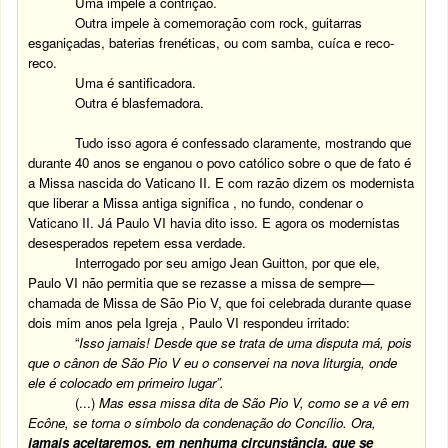
Uma impele á contrição.
Outra impele à comemoração com rock, guitarras
esganiçadas, baterias frenéticas, ou com samba, cuíca e reco-
reco.
Uma é santificadora.
Outra é blasfemadora.
Tudo isso agora é confessado claramente, mostrando que
durante 40 anos se enganou o povo católico sobre o que de fato é
a Missa nascida do Vaticano II. E com razão dizem os modernista
que liberar a Missa antiga significa , no fundo, condenar o
Vaticano II. Já Paulo VI havia dito isso. E agora os modernistas
desesperados repetem essa verdade.
Interrogado por seu amigo Jean Guitton, por que ele,
Paulo VI não permitia que se rezasse a missa de sempre—
chamada de Missa de São Pio V, que foi celebrada durante quase
dois mim anos pela Igreja , Paulo VI respondeu irritado:
“
Isso jamais! Desde que se trata de uma disputa má, pois
que o cânon de São Pio V eu o conservei na nova liturgia, onde
ele é colocado em primeiro lugar”.
(...)
Mas essa missa dita de São Pio V, como se a vê em
Ecône, se torna o símbolo da condenação do Concílio. Ora,
jamais aceitaremos, em nenhuma circunstância, que se