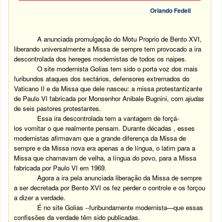
Orlando Fedeli
A anunciada promulgação do Motu Proprio de Bento XVI,
liberando universalmente a Missa de sempre tem provocado a ira
descontrolada dos hereges modernistas de todos os naipes.
O site modernista Golias tem sido o porta voz dos mais
furibundos ataques dos sectários, defensores extremados do
Vaticano II e da Missa que dele nasceu: a missa protestantizante
de Paulo VI fabricada por Monsenhor Anibale Bugnini, com
ajudas
de seis pastores protestantes.
Essa ira descontrolada tem a vantagem de forçá-
los vomitar o que realmente pensam. Durante décadas , esses
modernistas afirmavam que a grande diferença da Missa de
sempre e da Missa nova era apenas a de língua, o latim para a
Missa que chamavam de velha, a língua do povo, para a Missa
fabricada por Paulo VI em 1969.
Agora a ira pela anunciada liberação da Missa de sempre
a ser decretada por Bento XVI os fez perder o controle e os forçou
a dizer a verdade.
É no site Golias --furibundamente modernista—que essas
confissões da verdade têm sido publicadas.