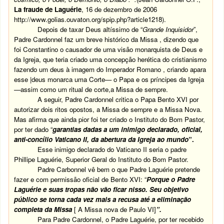
La fraude de Laguérie
, 16 de dezembro de 2006
http://www.golias.ouvaton.org/spip.php?article1218
).
Depois de taxar Deus altíssimo de “
Grande Inquisidor
”,
Padre Cardonnel faz um breve histórico da Missa , dizendo que
foi Constantino o causador de uma visão monarquista de Deus e
da Igreja, que teria criado uma concepção herética do cristianismo
fazendo um deus à imagem do Imperador Romano , criando apara
esse |deus monarca uma Corte— o Papa e os príncipes da Igreja
—assim como um ritual de corte,a Missa de sempre.
A seguir, Padre Cardonnel critica o Papa Bento XVI por
autorizar dois ritos opostos, a Missa de sempre e a Missa Nova.
Mas afirma que ainda pior foi ter criado o Instituto do Bom Pastor,
por ter dado “
garantias dadas a um inimigo declarado, oficial,
anti-concílio Vaticano II, da abertura da Igreja ao mundo
”.
Esse inimigo declarado do Vaticano II seria o padre
Phillipe Laguérie, Superior Geral do Instituto do Bom Pastor.
Padre Carbonnel vê bem o que Padre Laguérie pretende
fazer e com permissão oficial de Bento XVI: “
Porque o Padre
Laguérie e suas tropas não vão ficar nisso. Seu objetivo
público se torna cada vez mais a recusa até a eliminação
completa da Missa
[ A Missa nova de Paulo VI]
”.
Para Padre Cardonnel, o Padre Laguérie, por ter recebido