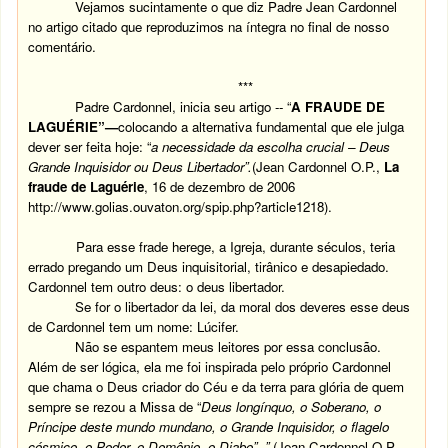
Vejamos sucintamente o que diz Padre Jean Cardonnel
no artigo citado que reproduzimos na íntegra no final de nosso
comentário.
***
Padre Cardonnel, inicia seu artigo -- “
A FRAUDE DE
LAGUÉRIE”—
colocando a alternativa fundamental que ele julga
dever ser feita hoje: “
a necessidade da escolha crucial – Deus
Grande Inquisidor ou Deus Libertador”.
(Jean Cardonnel O.P.,
La
fraude de Laguérie
, 16 de dezembro de 2006
http://www.golias.ouvaton.org/spip.php?article1218
).
Para esse frade herege, a Igreja, durante séculos, teria
errado pregando um Deus inquisitorial, tirânico e desapiedado.
Cardonnel tem outro deus: o deus libertador.
Se for o libertador da lei, da moral dos deveres esse deus
de Cardonnel tem um nome: Lúcifer.
Não se espantem meus leitores por essa conclusão.
Além de ser lógica, ela me foi inspirada pelo próprio Cardonnel
que chama o Deus criador do Céu e da terra para glória de quem
sempre se rezou a Missa de “
Deus longínquo, o Soberano, o
Príncipe deste mundo mundano, o Grande Inquisidor, o flagelo
cósmico, o Poder, o Demônio, o Diabo”. ”.
(Jean Cardonnel O.P.,