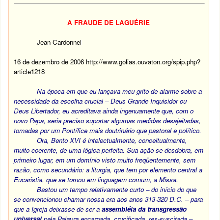
A FRAUDE DE LAGUÉRIE
Jean Cardonnel
16 de dezembro de 2006 http://www.golias.ouvaton.org/spip.php?
article1218
Na época em que eu lançava meu grito de alarme sobre a
necessidade da escolha crucial – Deus Grande Inquisidor ou
Deus Libertador, eu acreditava ainda ingenuamente que, com o
novo Papa, seria preciso suportar algumas medidas desajeitadas,
tomadas por um Pontífice mais doutrinário que pastoral e político.
Ora, Bento XVI é intelectualmente, conceitualmente,
muito coerente, de uma lógica perfeita. Sua ação se desdobra, em
primeiro lugar, em um domínio visto muito freqüentemente, sem
razão, como secundário: a liturgia, que tem por elemento central a
Eucaristia, que se tornou em linguagem comum, a Missa.
Bastou um tempo relativamente curto – do início do que
se convencionou chamar nossa era aos anos 313-320 D.C. – para
que a Igreja deixasse de ser a
assembléia da transgressão
universal
pela Palavra encarnada, crucificada, res-suscitada –