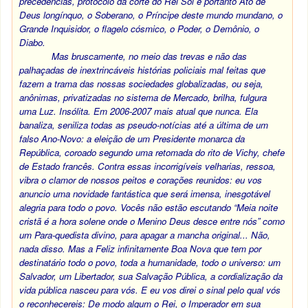
precedências, protocolo da corte do Rei Sol e portanto Ato de
Deus longínquo, o Soberano, o Príncipe deste mundo mundano, o
Grande Inquisidor, o flagelo cósmico, o Poder, o Demônio, o
Diabo.
Mas bruscamente, no meio das trevas e não das
palhaçadas de inextrincáveis histórias policiais mal feitas que
fazem a trama das nossas sociedades globalizadas, ou seja,
anônimas, privatizadas no sistema de Mercado, brilha, fulgura
uma Luz. Insólita. Em 2006-2007 mais atual que nunca. Ela
banaliza, seniliza todas as pseudo-notícias até a última de um
falso Ano-Novo: a eleição de um Presidente monarca da
República, coroado segundo uma retomada do rito de Vichy, chefe
de Estado francês. Contra essas incorrigíveis velharias, ressoa,
vibra o clamor de nossos peitos e corações reunidos: eu vos
anuncio uma novidade fantástica que será imensa, inesgotável
alegria para todo o povo. Vocês não estão escutando “Meia noite
cristã é a hora solene onde o Menino Deus desce entre nós” como
um Para-quedista divino, para apagar a mancha original... Não,
nada disso. Mas a Feliz infinitamente Boa Nova que tem por
destinatário todo o povo, toda a humanidade, todo o universo: um
Salvador, um Libertador, sua Salvação Pública, a cordialização da
vida pública nasceu para vós. E eu vos direi o sinal pelo qual vós
o reconhecereis: De modo algum o Rei, o Imperador em sua