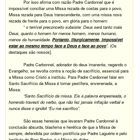
Por isso afirma com razão Padre Cardonnel que é
impossível conciliar uma Missa rezada de costas para o povo,
Missa rezada para Deus transcendente, com uma missa nova
rezada de frente para o povo, em glória para o homem:
“
o terrível preconceito subsiste: Deus será tanto mais
Deus, quanto o homem for menos homem, menos humano,
menos da humanidade.
Portanto, liturgicamente, impossível
estar ao mesmo tempo face a Deus e face ao povo
”.
(Os
destaques são nossos].
Padre Carbonnel, adorador do deus imanente, negando o
Evangelho, se revolta contra a noção de sacrifício, essencial para
a Missa como Cristo a instituiu. Para Padre Cardonnel falar em
Santo Sacrifício da Missa é tornar pestífera, envenenada, a
Missa:
“Santo Sacrifício da missa. Eis a palavra empesteada, o
horrendo travesti do verbo, que não fez jamais inflação verbal e
nunca disse o ignóbil “Eu me sacrifico”.
São essas heresias que levaram Padre Cardonnel à
conclusão absurda, blasfema e herética de que a Missa de
sempre, defendida por ordem pontifícia por Padre Laguérie e pelo
Instituto do Bom Pastor, é a Missa do diabo.