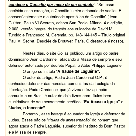
condene o Concílio por meio de um símbolo
”.
“Se fosse
acolhida essa exceção, o Concílio inteiro arriscaria de vacilar. E
conseqüentemente a autoridade apostólica do Concílio”.(Jean
Guitton, Paulo VI Secreto, editora San Paolo, Milano, 4 a edição,
2.002, versão integral do francês aos cuidados de David M.
Turoldo e Francesco M. Geremia, pp. 143-144-145 – Título original
Paul VI Secret, Desclée de Brouwer, Paris. O destaque é nosso).
Nestes dias, o site Golias publicou um artigo do padre
dominicano Jean Cardonnel, atacando a Missa de sempre e seu
defensor autorizado por decreto Papal, o Abbé Philippe Laguérie.
O artigo se intitula “
A fraude de Laguérie”.
O autor do artigo, Padre Jean Cardonnel O.P., é
conhecido defensor das heresias comunistas da Teologia da
Libertação. Padre Cardonnel que já viveu e fez agitação
comunista no Brasil é autor de dois livros com títulos bem
elucidativos de seu pensamento herético: “
Eu Acuso a Igreja”
e
“
Judas, o inocente”.
Portanto , esse herege é acusador da Igreja e defensor de
Judas. Esses são os “
títulos de apresentação”
do homem que
agora ataca o Padre Laguérie, superior do Instituto do Bom Pastor
e a Missa de sempre.