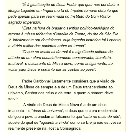
“É à glorificação do Deus-Poder que quer nos conduzir a
liturgia Laguérie em língua morta do Império romano defunto que
pede apenas para ser reanimada no Instituto do Bom Pastor
sagrado Imperador
.
“
Está na hora de bradar o sentido político-teológico do
retorno à missa tridentina (Concílio de Trento) do rito de São Pio
V, infelizmente um dominicano, cuja façanha histórica foi Lepanto,
a vitória militar dos papistas sobre os turcos”.
“O que se avalia ainda mal é o significado político da
atitude de um clero eucaristicamente conservador, literalista,
imutável, o celebrante da Missa deve, como antigamente, se
voltar para Deus e portanto dar as costas ao povo”.
Padre Cardonnel justamente considera que a visão de
Deus da Missa de sempre é a de um Deus transcendente ao
universo, Senhor dos céus e da terra, a quem o homem deve
servir.
A visão de Deus da Missa Nova é a de um deus
imanente – o “
deus do universo”,
o deus que o clero modernista
obrigou o povo a proclamar falsamente que “
está no meio de nós
”,
aquele do qual se “
aguarda a vinda”
como se Ele já não estivesse
realmente presente na Hóstia Consagrada.