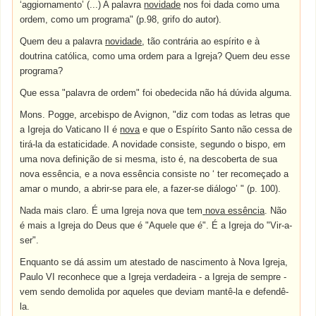
‘aggiornamento’ (...) A palavra
novidade
nos foi dada como uma
ordem, como um programa" (p.98, grifo do autor).
Quem deu a palavra
novidade
, tão contrária ao espírito e à
doutrina católica, como uma ordem para a Igreja? Quem deu esse
programa?
Que essa "palavra de ordem" foi obedecida não há dúvida alguma.
Mons. Pogge, arcebispo de Avignon, "diz com todas as letras que
a Igreja do Vaticano II é
nova
e que o Espírito Santo não cessa de
tirá-la da estaticidade. A novidade consiste, segundo o bispo, em
uma nova definição de si mesma, isto é, na descoberta de sua
nova essência, e a nova essência consiste no ‘ ter recomeçado a
amar o mundo, a abrir-se para ele, a fazer-se diálogo’ " (p. 100).
Nada mais claro. É uma Igreja nova que tem
nova essência
. Não
é mais a Igreja do Deus que é "Aquele que é". É a Igreja do "Vir-a-
ser".
Enquanto se dá assim um atestado de nascimento à Nova Igreja,
Paulo VI reconhece que a Igreja verdadeira - a Igreja de sempre -
vem sendo demolida por aqueles que deviam mantê-la e defendê-
la.