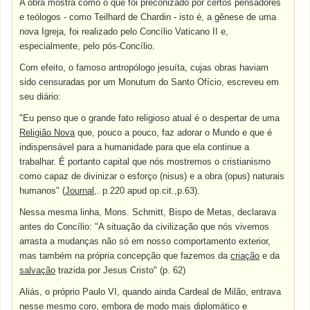
A obra mostra como o que foi preconizado por certos pensadores
e teólogos - como Teilhard de Chardin - isto é, a gênese de uma
nova Igreja, foi realizado pelo Concílio Vaticano II e,
especialmente, pelo pós-Concílio.
Com efeito, o famoso antropólogo jesuíta, cujas obras haviam
sido censuradas por um Monutum do Santo Ofício, escreveu em
seu diário:
"Eu penso que o grande fato religioso atual é o despertar de uma
Religião Nova
que, pouco a pouco, faz adorar o Mundo e que é
indispensável para a humanidade para que ela continue a
trabalhar. É portanto capital que nós mostremos o cristianismo
como capaz de divinizar o esforço (nisus) e a obra (opus) naturais
humanos" (
Journal
,. p.220 apud op.cit.,p.63).
Nessa mesma linha, Mons. Schmitt, Bispo de Metas, declarava
antes do Concílio: "A situação da civilização que nós vivemos
arrasta a mudanças não só em nosso comportamento exterior,
mas também na própria concepção que fazemos da
criação
e da
salvação
trazida por Jesus Cristo" (p. 62)
Aliás, o próprio Paulo VI, quando ainda Cardeal de Milão, entrava
nesse mesmo coro, embora de modo mais diplomático e