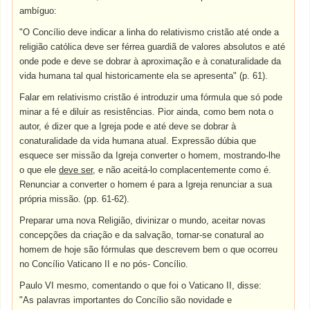
ambíguo:
"O Concílio deve indicar a linha do relativismo cristão até onde a
religião católica deve ser férrea guardiã de valores absolutos e até
onde pode e deve se dobrar à aproximação e à conaturalidade da
vida humana tal qual historicamente ela se apresenta" (p. 61).
Falar em relativismo cristão é introduzir uma fórmula que só pode
minar a fé e diluir as resistências. Pior ainda, como bem nota o
autor, é dizer que a Igreja pode e até deve se dobrar à
conaturalidade da vida humana atual. Expressão dúbia que
esquece ser missão da Igreja converter o homem, mostrando-lhe
o que ele
deve ser
, e não aceitá-lo complacentemente como é.
Renunciar a converter o homem é para a Igreja renunciar a sua
própria missão. (pp. 61-62).
Preparar uma nova Religião, divinizar o mundo, aceitar novas
concepções da criação e da salvação, tornar-se conatural ao
homem de hoje são fórmulas que descrevem bem o que ocorreu
no Concílio Vaticano II e no pós- Concílio.
Paulo VI mesmo, comentando o que foi o Vaticano II, disse:
"As palavras importantes do Concílio são novidade e