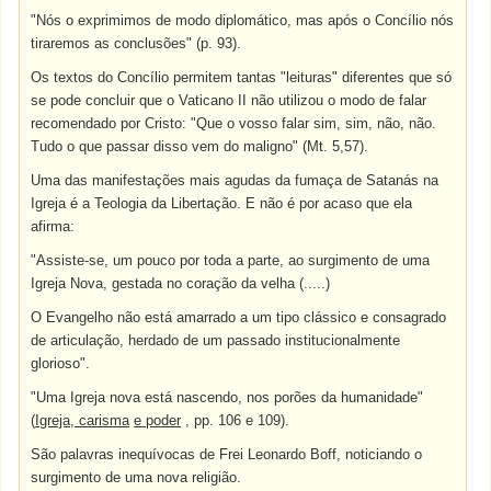
"Nós o exprimimos de modo diplomático, mas após o Concílio nós
tiraremos as conclusões" (p. 93).
Os textos do Concílio permitem tantas "leituras" diferentes que só
se pode concluir que o Vaticano II não utilizou o modo de falar
recomendado por Cristo: "Que o vosso falar sim, sim, não, não.
Tudo o que passar disso vem do maligno" (Mt. 5,57).
Uma das manifestações mais agudas da fumaça de Satanás na
Igreja é a Teologia da Libertação. E não é por acaso que ela
afirma:
"Assiste-se, um pouco por toda a parte, ao surgimento de uma
Igreja Nova, gestada no coração da velha (.....)
O Evangelho não está amarrado a um tipo clássico e consagrado
de articulação, herdado de um passado institucionalmente
glorioso".
"Uma Igreja nova está nascendo, nos porões da humanidade"
(
Igreja, carisma
e poder
, pp. 106 e 109).
São palavras inequívocas de Frei Leonardo Boff, noticiando o
surgimento de uma nova religião.