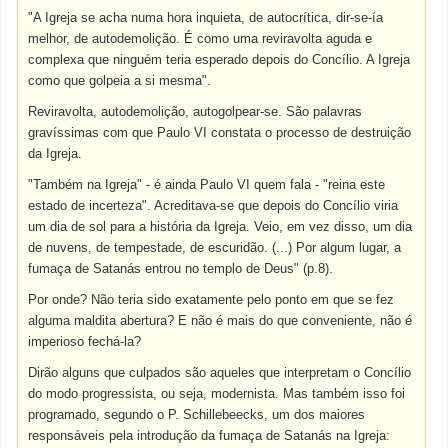
"A Igreja se acha numa hora inquieta, de autocrítica, dir-se-ía
melhor, de autodemolição. É como uma reviravolta aguda e
complexa que ninguém teria esperado depois do Concílio. A Igreja
como que golpeia a si mesma".
Reviravolta, autodemolição, autogolpear-se. São palavras
gravíssimas com que Paulo VI constata o processo de destruição
da Igreja.
"Também na Igreja" - é ainda Paulo VI quem fala - "reina este
estado de incerteza". Acreditava-se que depois do Concílio viria
um dia de sol para a história da Igreja. Veio, em vez disso, um dia
de nuvens, de tempestade, de escuridão. (...) Por algum lugar, a
fumaça de Satanás entrou no templo de Deus" (p.8).
Por onde? Não teria sido exatamente pelo ponto em que se fez
alguma maldita abertura? E não é mais do que conveniente, não é
imperioso fechá-la?
Dirão alguns que culpados são aqueles que interpretam o Concílio
do modo progressista, ou seja, modernista. Mas também isso foi
programado, segundo o P. Schillebeecks, um dos maiores
responsáveis pela introdução da fumaça de Satanás na Igreja: