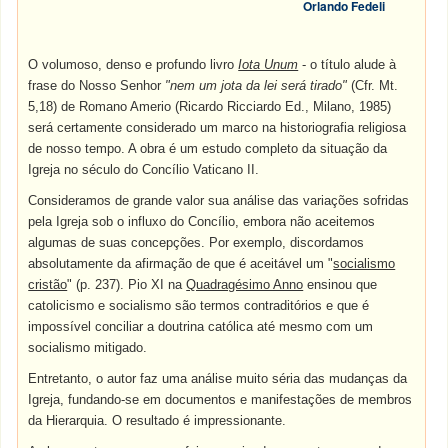
Orlando Fedeli
O volumoso, denso e profundo livro
Iota Unum
- o título alude à
frase do Nosso Senhor
"nem um jota da lei será tirado"
(Cfr. Mt.
5,18) de Romano Amerio (Ricardo Ricciardo Ed., Milano, 1985)
será certamente considerado um marco na historiografia religiosa
de nosso tempo. A obra é um estudo completo da situação da
Igreja no século do Concílio Vaticano II.
Consideramos de grande valor sua análise das variações sofridas
pela Igreja sob o influxo do Concílio, embora não aceitemos
algumas de suas concepções. Por exemplo, discordamos
absolutamente da afirmação de que é aceitável um "
socialismo
cristão
" (p. 237). Pio XI na
Quadragésimo Anno
ensinou que
catolicismo e socialismo são termos contraditórios e que é
impossível conciliar a doutrina católica até mesmo com um
socialismo mitigado.
Entretanto, o autor faz uma análise muito séria das mudanças da
Igreja, fundando-se em documentos e manifestações de membros
da Hierarquia. O resultado é impressionante.