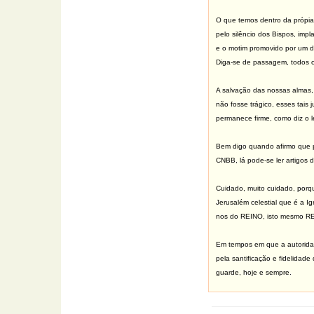
O que temos dentro da própia 
pelo silêncio dos Bispos, imp
e o motim promovido por um d
Diga-se de passagem, todos c
A salvação das nossas almas, 
não fosse trágico, esses tais
permanece firme, como diz o 
Bem digo quando afirmo que p
CNBB, lá pode-se ler artigos 
Cuidado, muito cuidado, porq
Jerusalém celestial que é a I
nos do REINO, isto mesmo 
Em tempos em que a autoridad
pela santificação e fidelidad
guarde, hoje e sempre.