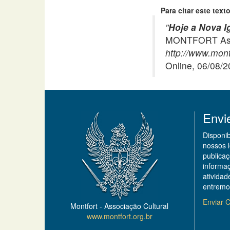
Para citar este texto
"
Hoje a Nova I
MONTFORT Asso
http://www.montf
Online, 06/08/
Envi
Disponi
nossos 
publicaç
informa
ativida
entremo
Enviar C
Montfort - Associação Cultural
www.montfort.org.br