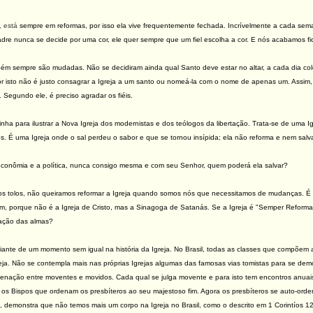
, est
á
sempre em reformas, por isso ela vive frequentemente fechada. Incrívelmente a cada se
dre nunca se decide por uma cor, ele quer sempre que um fiel escolha a cor. E nós acabamos fi
bém sempre são mudadas. Não se decidiram ainda qual Santo deve estar no altar, a cada dia colo
r isto não é justo consagrar a Igreja a um santo ou nomeá-la com o nome de apenas um. Assim, 
 Segundo ele, é preciso agradar os fiéis.
nha para ilustrar a Nova Igreja dos modernistas e dos teólogos da libertação. Trata-se de uma I
os. É uma Igreja onde o sal perdeu o sabor e que se tornou insípida; ela não reforma e nem sa
onômia e a política, nunca consigo mesma e com seu Senhor, quem poderá ela salvar?
s tolos, não queiramos reformar a Igreja quando somos nós que necessitamos de mudanças. É c
, porque não é a Igreja de Cristo, mas a Sinagoga de Satanás. Se a Igreja é "Semper Reformand
vação das almas?
diante de um momento sem igual na história da Igreja. No Brasil, todas as classes que compõem
Igreja. Não se contempla mais nas próprias Igrejas algumas das famosas vias tomistas para se 
enação entre moventes e movidos. Cada qual se julga movente e para isto tem encontros anuais
os Bispos que ordenam os presbíteros ao seu majestoso fim. Agora os presbíteros se auto-ord
a, demonstra que não temos mais um corpo na Igreja no Brasil, como o descrito em 1 Corintíos 12