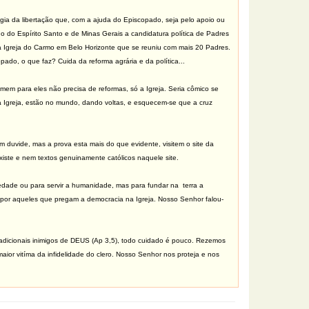
logia da libertação que, com a ajuda do Episcopado, seja pelo apoio ou
ado do Espírito Santo e de Minas Gerais a candidatura política de Padres
a Igreja do Carmo em Belo Horizonte que se reuniu com mais 20 Padres.
do, o que faz? Cuida da reforma agrária e da política...
mem para eles não precisa de reformas, só a Igreja. Seria cômico se
na Igreja, estão no mundo, dando voltas, e esquecem-se que a cruz
 duvide, mas a prova esta mais do que evidente, visitem o site da
existe e nem textos genuinamente católicos naquele site.
edade ou para servir a humanidade, mas para fundar na terra a
, por aqueles que pregam a democracia na Igreja. Nosso Senhor falou-
radicionais inimigos de DEUS (Ap 3,5), todo cuidado é pouco. Rezemos
aior vitíma da infidelidade do clero. Nosso Senhor nos proteja e nos