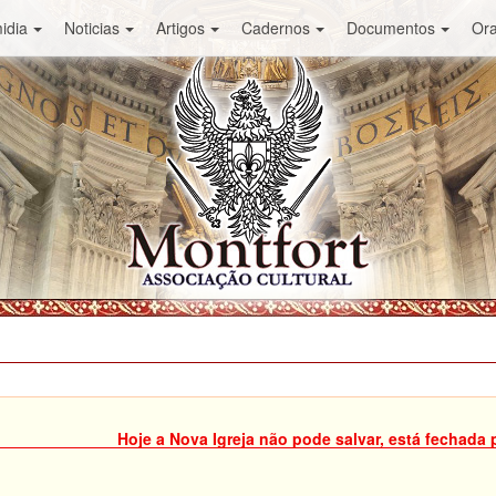
idia
Noticias
Artigos
Cadernos
Documentos
Or
Hoje a Nova Igreja não pode salvar, está fechada 