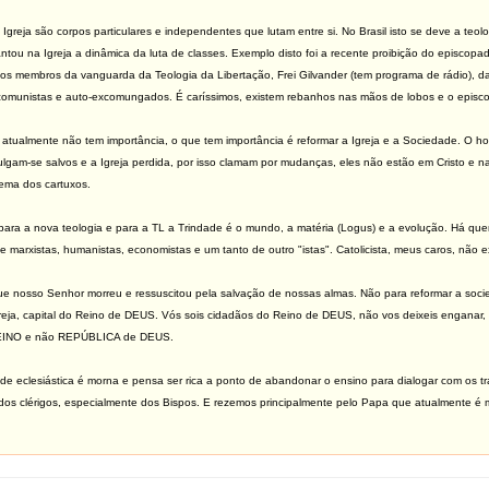
Igreja são corpos particulares e independentes que lutam entre si. No Brasil isto se deve a teo
lantou na Igreja a dinâmica da luta de classes. Exemplo disto foi a recente proibição do episcop
os membros da vanguarda da Teologia da Libertação, Frei Gilvander (tem programa de rádio), d
omunistas e auto-excomungados. É caríssimos, existem rebanhos nas mãos de lobos e o episcopa
atualmente não tem importância, o que tem importância é reformar a Igreja e a Sociedade. O ho
 julgam-se salvos e a Igreja perdida, por isso clamam por mudanças, eles não estão em Cristo e 
lema dos cartuxos.
ara a nova teologia e para a TL a Trindade é o mundo, a matéria (Logus) e a evolução. Há quem
de marxistas, humanistas, economistas e um tanto de outro "istas". Catolicista, meus caros, não 
ue nosso Senhor morreu e ressuscitou pela salvação de nossas almas. Não para reformar a soci
greja, capital do Reino de DEUS. Vós sois cidadãos do Reino de DEUS, não vos deixeis enganar
REINO e não REPÚBLICA de DEUS.
e eclesiástica é morna e pensa ser rica a ponto de abandonar o ensino para dialogar com os t
e dos clérigos, especialmente dos Bispos. E rezemos principalmente pelo Papa que atualmente é m