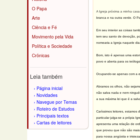
O Papa
A Igreja próxima a minha casa
Arte
branca e na outra verde. O Pa
Ciência e Fé
Em seu interior as coisas tam
Movimento pela Vida
tem seu santo de devoção, po
nomearia a Igreja naquele dia.
Política e Sociedade
Crônicas
Bom, isto é apenas uma estori
povo e aberta para os teólog
Leia também
Ocupando-se apenas com a ec
Abramos os olhos, não sejamo
Página inicial
não salva nada e nem ninguém
Novidades
a sua máxima lei que é a sal
Navegue por Temas
Roteiro de Estudos
Caríssimos leitores, estamos 
Principais textos
particular julga-se a própia 
Cartas de leitores
apresenta uma relação de ord
que provou que não são mais 
para nossa angústia e tristez