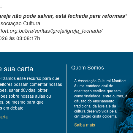
:
greja não pode salvar, está fechada para reformas
"
ciação Cultural
ort.org.br/bra/veritas/igreja/igreja_fechada/
2026 às 03:08:17h
e sua carta
Quem Somos
bilizamos esse recurso para que
A Associação Cultural Montfort
leitores possam comentar nossas
é uma entidade civil de
ões, sanar dúvidas, obter
orientação católica que tem
ções sobre nossas aulas ou
como finalidade, entre outras, a
difusão do ensinamento
des, ou mesmo para que
tradicional da Igreja e da
s em debate.
cultura desenvolvida pela
civilização cristã ocidental
arta
Saiba mais