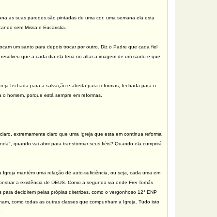
mana as suas paredes são pintadas de uma cor; uma semana ela esta
cando sem Missa e Eucaristia.
cam um santo para depois trocar por outro. Diz o Padre que cada fiel
resolveu que a cada dia ela teria no altar a imagem de um santo e que
greja fechada para a salvação e aberta para reformas, fechada para o
lva o homem, porque está sempre em reformas.
laro, extremamente claro que uma Igreja que esta em continua reforma
a", quando vai abrir para transformar seus fiéis? Quando ela cumprirá
 a Igreja mantém uma relação de auto-suficiência, ou seja, cada uma em
demonstrar a existência de DEUS. Como a segunda via onde Frei Tomás
 para decidirem pelas própias diretrizes, como o vergonhoso 12° ENP
enam, como todas as outras classes que compunham a Igreja. Tudo isto
.