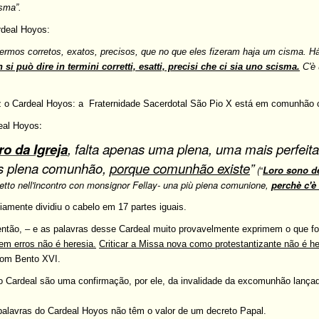
sma”.
rdeal Hoyos:
ermos corretos, exatos, precisos, que no que eles fizeram haja um cisma. H
 si può dire in termini corretti, esatti, precisi che ci sia uno scisma.
C'è 
z o Cardeal Hoyos: a
Fraternidade Sacerdotal São Pio X está em comunhão 
:
deal Hoyos
ro da Igreja
, falta apenas uma plena, uma mais perfei
s plena comunhão,
porque comunhão existe
”
(
“
Loro sono de
detto nell'incontro con monsignor Fellay- una più piena comunione,
perchè c'è
mente dividiu o cabelo em 17 partes iguais.
então, – e as palavras desse Cardeal muito provavelmente
exprimem o que fo
tem erros não é heresia.
Criticar a Missa nova como protestantizante não é he
com Bento XVI.
o Cardeal são uma confirmação, por ele, da invalidade da excomunhão lançad
palavras do Cardeal Hoyos não têm o valor de um decreto Papal.