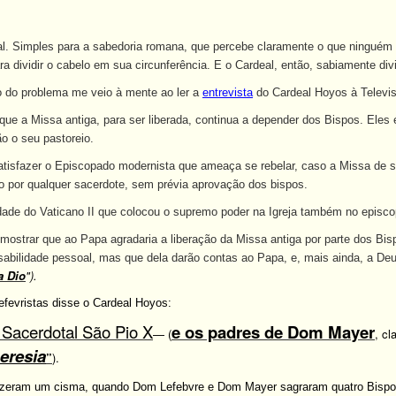
. Simples para a sabedoria romana, que percebe claramente o que ninguém di
ra dividir o cabelo em sua circunferência. E o Cardeal, então, sabiamente di
o do problema me veio à mente ao ler a
entrevista
do Cardeal Hoyos à Televi
 que a Missa antiga, para ser liberada, continua a depender dos Bispos. Eles 
ão o seu pastoreio.
tisfazer o Episcopado modernista que ameaça se rebelar, caso a Missa de s
ão por qualquer sacerdote, sem prévia aprovação dos bispos.
dade do Vaticano II que colocou o supremo poder na Igreja também no episco
strar que ao Papa agradaria a liberação da Missa antiga por parte dos Bisp
abilidade pessoal, mas que dela darão contas ao Papa, e, mais ainda, a Deus
a Dio
").
efevristas disse o Cardeal Hoyos:
 Sacerdotal São Pio X
e os padres de Dom Mayer
— (
, cl
 eresia
”
).
 fizeram um cisma, quando Dom Lefebvre e Dom Mayer sagraram quatro Bispo