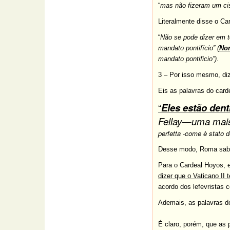
“
mas não fizeram um ci
Literalmente
disse o Ca
“
Não se pode dizer em t
mandato pontifício” (
Non
mandato pontificio”).
3 – Por isso mesmo, di
Eis as palavras do car
“
Eles estão dent
Fellay—uma mai
perfetta -come è stato 
Desse modo, Roma sabia
Para o Cardeal Hoyos, 
dizer que o Vaticano II 
acordo dos lefevristas 
Ademais, as palavras d
É claro, porém, que as 