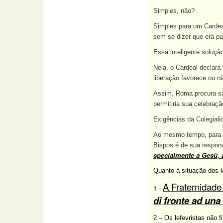
Simples, não?
Simples para um Cardeal
sem se dizer que era pa
Essa inteligente soluçã
Nela, o Cardeal declara
liberação favorece ou n
Assim, Roma procura sa
permitiria sua celebraç
Exigências da Colegiali
Ao mesmo tempo, para mo
Bispos é de sua respons
specialmente a Gesù, 
Quanto à situação dos l
A Fraternidade
1 -
di fronte ad una
2 – Os lefevristas não