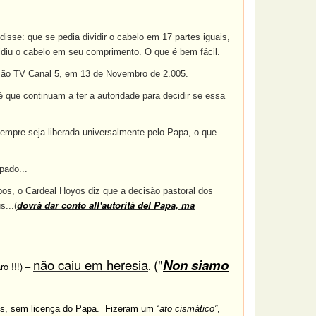
sse: que se pedia dividir o cabelo em 17 partes iguais,
vidiu o cabelo em seu comprimento. O que é bem fácil.
são TV Canal 5, em 13 de Novembro de 2.005.
é que continuam a ter a autoridade para decidir se essa
empre seja liberada universalmente pelo Papa, o que
pado...
os, o Cardeal Hoyos diz que a decisão pastoral dos
dovrà dar conto all'autorità del Papa, ma
...(
não caiu em heresia
("
Non siamo
aro !!!) –
.
s, sem licença do Papa.
Fizeram um “
ato cismático”
,