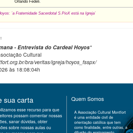
Orlando Fedeli.
oyos: ´a Fraternidade Sacerdotal S.PioX está na Igreja`
:
ana - Entrevista do Cardeal Hoyos
"
ciação Cultural
ort.org.br/bra/veritas/igreja/hoyos_fsspx/
2026 às 18:08:04h
e sua carta
Quem Somos
bilizamos esse recurso para que
A Associação Cultural Montfort
leitores possam comentar nossas
é uma entidade civil de
ões, sanar dúvidas, obter
orientação católica que tem
ções sobre nossas aulas ou
como finalidade, entre outras, a
difusão do ensinamento