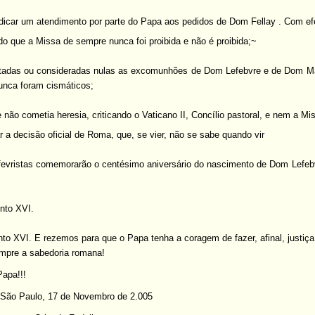
dicar um atendimento por parte do Papa aos pedidos de Dom Fellay . Com efe
do que a Missa de sempre nunca foi proibida e não é proibida;~
tadas ou consideradas nulas as excomunhões de Dom Lefebvre e de Dom May
unca foram cismáticos;
e não cometia heresia, criticando o Vaticano II, Concílio pastoral, e nem a M
r a decisão oficial de Roma, que, se vier, não se sabe quando vir
fevristas comemorarão o centésimo aniversário do nascimento de Dom Lefebvr
nto XVI.
o XVI. E rezemos para que o Papa tenha a coragem de fazer, afinal, justi
mpre a sabedoria romana!
Papa!!!
São Paulo, 17 de Novembro de 2.005