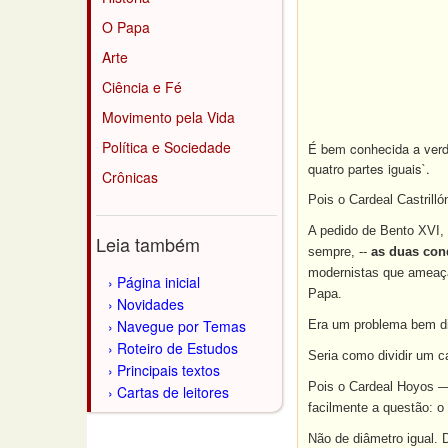
O Papa
Arte
Ciência e Fé
Movimento pela Vida
Política e Sociedade
É bem conhecida a verda
quatro partes iguais`.
Crônicas
Pois o Cardeal Castrill
A pedido de Bento XVI,
Leia também
sempre, --
as duas cond
modernistas que ameaça
Página inicial
Papa.
Novidades
Navegue por Temas
Era um problema bem dif
Roteiro de Estudos
Seria como dividir um c
Principais textos
Pois o Cardeal Hoyos —
Cartas de leitores
facilmente a questão: 
Não de diâmetro igual. 