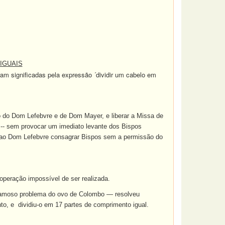
IGUAIS
ram significadas pela expressão ´dividir um cabelo em
o do Dom Lefebvre e de Dom Mayer, e liberar a Missa de
a -- sem provocar um imediato levante dos Bispos
s ao Dom Lefebvre consagrar Bispos sem a permissão do
operação impossível de ser realizada.
 famoso problema do ovo de Colombo — resolveu
nto, e
dividiu-o em 17 partes de comprimento igual.