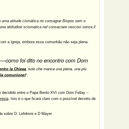
á uma atitude cismática no consagrar Bispos sem o
una attitudine scismatica nel consacrare vescovi senza il
com a Igreja, embora essa comunhão não seja plena.
ta—como foi dito no encontro com Dom
ntro la Chiesa
, solo che manca una piena, una più
 la comunione)
".
i decidido entre o Papa Bento XVI com Dom Fellay –
resia
. Isto é o que ficará claro com o possível decreto de
a sobre D. Lefebvre e D Mayer.