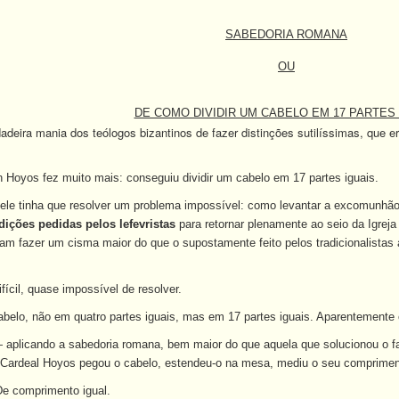
SABEDORIA ROMANA
OU
DE COMO DIVIDIR UM CABELO EM 17 PARTES 
deira mania dos teólogos bizantinos de fazer distinções sutilíssimas, que e
ón Hoyos fez muito mais: conseguiu dividir um cabelo em 17 partes iguais.
 ele tinha que resolver um problema impossível: como levantar a excomunhã
ições pedidas pelos lefevristas
para retornar plenamente ao seio da Igrej
m fazer um cisma maior do que o supostamente feito pelos tradicionalista
ícil, quase impossível de resolver.
abelo, não em quatro partes iguais, mas em 17 partes iguais. Aparentemente 
 aplicando a sabedoria romana, bem maior do que aquela que solucionou o
o Cardeal Hoyos pegou o cabelo, estendeu-o na mesa, mediu o seu comprime
De comprimento igual.