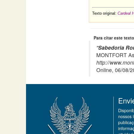
Texto original:
Cardeal H
Para citar este texto
"
Sabedoria Rom
MONTFORT Asso
http://www.montf
Online, 06/08/
Envi
Disponi
nossos 
publicaç
informa