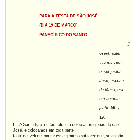
PARA A FESTA DE SÃO JOSÉ
(DIA 19 DE MARÇO)
PANEGÍRICO DO SANTO.
J
oseph autem
vire jus cum
esset justus.
José, esposo
de Maria, era
um homem
justo.
Mt I,
19.
I.
A Santa Igreja é tão feliz em celebrar as glórias de são
José, e colocamos em toda parte
tanto
desveloem
honrar
esse
glorioso
patriarca
que,
se
eu
não