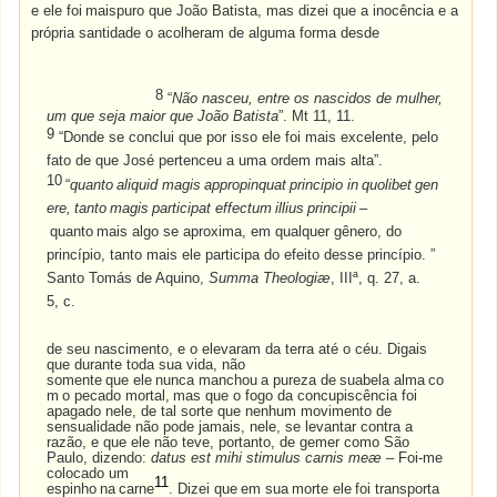
e
ele
foi
maispuro
que
João Batista, mas dizei que a inocência e a
própria santidade o acolheram de alguma forma
desde
8
“
Não nasceu, entre os nascidos de mulher,
um que seja maior que João Batista
”. Mt 11, 11.
9
“Donde se conclui que por isso ele foi mais excelente, pelo
fato de que José pertenceu a uma ordem mais alta”.
10
“
quanto
aliquid
magis
appropinquat
principio
in
quolibet
gen
ere,
tanto
magis
participat
effectum
illius
principii
–
quanto
mais algo se aproxima, em qualquer gênero, do
princípio, tanto mais ele participa do efeito desse princípio. ”
Santo Tomás de Aquino,
Summa Theologiæ
, IIIª, q. 27, a.
5,
c.
de seu nascimento, e o elevaram da terra até o céu. Digais
que durante toda sua vida, não
somente
que
ele
nunca
manchou
a
pureza
de
suabela
alma
co
m
o
pecado
mortal,
mas
que
o fogo da concupiscência foi
apagado nele, de tal sorte que nenhum movimento de
sensualidade não pode jamais, nele, se levantar contra a
razão, e que ele não teve, portanto, de gemer como São
Paulo, dizendo:
datus est mihi stimulus carnis meæ –
Foi-me
colocado um
11
espinho
na
carne
.
Dizei
que
em
sua
morte
ele
foi
transporta