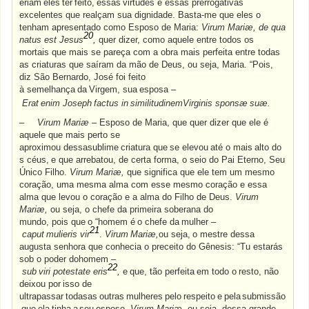
eriam
eles
ter
feito,
essas
virtudes e essas prerrogativas
excelentes que realçam sua dignidade. Basta-me que eles o
tenham apresentado como Esposo de Maria:
Virum Mariæ, de qua
20
natus est Jesus
,
quer dizer, como aquele entre todos os
mortais que mais se pareça com a obra mais perfeita entre todas
as criaturas que saíram da mão de Deus, ou seja, Maria. “Pois,
diz São Bernardo, José foi feito
à
semelhança
da
Virgem,
sua
esposa
–
Erat
enim
Joseph
factus
in
similitudinemVirginis
sponsæ
suæ.
–
Virum Mariæ –
Esposo de Maria, que quer dizer que ele é
aquele que mais perto se
aproximou
dessasublime
criatura
que
se
elevou
até
o
mais
alto
do
s
céus,
e
que
arrebatou,
de certa forma, o seio do Pai Eterno, Seu
Único Filho.
Virum Mariæ,
que significa que ele tem um mesmo
coração, uma mesma alma com esse mesmo coração e essa
alma que levou o coração e a alma do Filho de Deus.
Virum
Mariæ,
ou seja, o chefe da primeira soberana do
mundo,
pois
que
o
“homem
é
o
chefe
da
mulher
–
21
caput
mulieris
vir
.
Virum
Mariæ,
ou
seja,
o mestre dessa
augusta senhora que conhecia o preceito do Gênesis: “Tu estarás
sob o poder dohomem
–
22
sub
viri
potestate
eris
,
e
que,
tão
perfeita
em
todo
o
resto,
não
deixou
por
isso
de
ultrapassar
todasas
outras
mulheres
pelo
respeito
e
pela
submissão
que
ela
tinha
a
seu
esposo.
Virum Mariæ
, ou seja, dessa grande