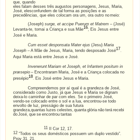
que, quando
eles
falam
desses
três
augustos
personagens,
Jesus,
Maria,
José,
elesconfundem
de
tal
forma as posições e as
precedências, que eles colocam ora um, ora outro no
meio:
(Joseph)
surge, et accipe Puerum et Matrem
– (José)
16
Levanta-te, tomai a Criança e sua Mãe
; Eis Jesus entre
José e Maria.
Cum esset desponsata Mater ejus
(Jesu)
Maria
17
Joseph
– A Mãe de Jesus, Maria, tendo desposado José
.
Aqui Maria está entre Jesus e José.
Invenerunt
Mariam
et
Joseph,
et
Infantem
positum
in
præsepio
–
Encontraram
Maria,
José
e
a Criança colocada no
18
presépio
. Eis José entre Jesus e
Maria.
Compreendemos por aí qual é a grandeza de José,
considerado como Justo, já que Jesus e Maria se dignam
deixa-lo caminhar de par com eles. Se o primeiro José,
vendo-se colocado entre o sol e a lua, encontrou-se todo
envolto de luz, presságio de sua futura
grandeza,quantas
luzes
celestes,
quanta
glória
não
terá
recebi
do
José,
que
se
encontrou
tantas
11
II Cor 12, 17.
12
“Todos os seus domésticos possuem um duplo vestido”.
Prov 31, 21.