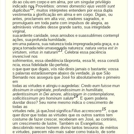
do
ao
céu
em
corpo
e
em
alma, por um singular privilégio
indicado nos Provérbios:
omnes domestici ejus vestiti sunt
12
duplicibus
; muitos intérpretes entendem por essa dupla
vestimenta a glorificação em alma e em corpo. Digais, ou
antes, proclameis em alta voz, oradores sagrados, e
promulgueis em toda parte com impulsos de alegria, as
admiráveis virtudes desse grande santo, sua integridade
virginal,
sua
ardente
caridade,
seus
arroubos
e
suassublimes
contempl
ações,
sua
profunda
humildade,
em
uma
palavra,
sua
natureza
toda
impregnada
pela
graça,
e
a
graça
tornada
nele
umasegunda natureza:
natura versa est in
13
virtutem, virtus in naturam
.
Celebrai essa paciência
invencível nos
sofrimentos,
essa
obediência
tãopronta,
essa
fé,
essa
constâ
ncia,
essa
fidelidade
tão
perfeita;
o
que
quer
que
digais,
vós
não
direis
jamais
o
bastante;
vossa
s
palavras
estarãosempre
abaixo da verdade, já que São
Bernardo nos assegura que José foi absolutamente o primeiro
em
todas
as
virtudes
e
atingiu
o
augedelas:
Credo
eum
fuisse
mun
dissimum
in
virginitate,
profundissimum in humilitate,
ardentissimum in Dei amore, altissimum in contemplatione,
14
sollicitissimum pro hominum salute
.
E quem poderia
duvidar disso? Seu nome mesmo indica o crescimento de
todas as
15
virtudes
nele,
já
queJosé
significa
Filius
accrescens
,
o
que
quer
dizer
que
todas
as
virtudes
que os outros santos tem
costume de fazer crescer, receberam em José, ao contrário,
um crescimento de lustre. Também os Evangelistas,
descobrindo nesse homem divino tantos tesouros de méritos
e virtudes, parecem não mais saber como trata-lo, de sorte