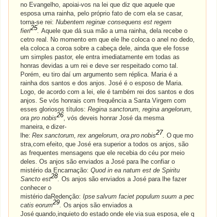
no Evangelho, apoiai-vos na lei que diz que aquele que
esposa uma rainha, pelo próprio fato de com ela se casar,
torna-se rei:
Nubentem reginæ consequens est regem
25
fieri
.
Aquele que dá sua mão a uma rainha, dela recebe o
cetro real. No momento em que ele lhe coloca o anel no dedo,
ela coloca a coroa sobre a cabeça dele, ainda que ele fosse
um simples pastor, ele entra imediatamente em todas as
honras devidas a um rei e deve ser respeitado como tal.
Porém, eu tiro daí um argumento sem réplica. Maria é a
rainha dos santos e dos anjos. José é o esposo de Maria.
Logo, de acordo com a lei, ele é também rei dos santos e dos
anjos. Se vós honrais com frequência a Santa Virgem com
esses gloriosos títulos:
Regina sanctorum, regina angelorum,
26
ora pro nobis
, vós deveis honrar José da mesma
maneira,
e
dizer-
27
lhe:
Rex
sanctorum,
rex
angelorum,
ora
pro
nobis
.
O
que
mo
stra,com
efeito,
que José era superior a todos os anjos, são
as frequentes mensagens que ele recebia do céu por meio
deles. Os anjos são enviados a José para lhe confiar o
mistério da Encarnação:
Quod in ea natum est de Spiritu
28
Sancto est
.
Os anjos
são
enviados a José para lhe fazer
conhecer o
mistério
daRedenção:
Ipse
salvum
faciet
populum
suum
a
pec
29
catis
eorum
.
Os
anjos
são
enviados
a
José
quando,inquieto
do
estado
onde
ele
via
sua
esposa,
ele
q