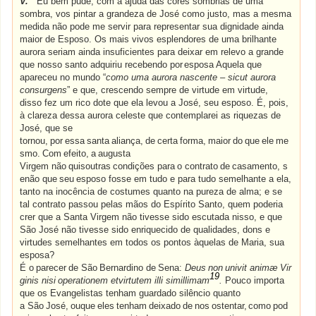
V.
Eu bem pude, com a ajuda das cores sombrias de uma
sombra, vos pintar a grandeza de José como justo, mas a mesma
medida não pode me servir para representar sua dignidade ainda
maior de Esposo. Os mais vivos esplendores
de
uma brilhante
aurora seriam ainda insuficientes para deixar em relevo a grande
que nosso santo adquiriu recebendo por
esposa Aquela que
apareceu no mundo “
como uma aurora nascente – sicut aurora
consurgens
” e que, crescendo sempre de virtude em virtude,
disso fez um rico dote que ela levou a José, seu esposo. É, pois,
à clareza dessa aurora celeste que contemplarei as riquezas de
José, que se
tornou,
por
essa
santa
aliança,
de
certa
forma,
maior
do
que
ele
me
smo.
Com
efeito,
a
augusta
Virgem
não
quisoutras
condições
para
o
contrato
de
casamento,
s
enão
que
seu
esposo
fosse em tudo e para tudo semelhante a ela,
tanto na inocência de costumes quanto na pureza de alma; e se
tal contrato passou pelas mãos do Espírito Santo, quem poderia
crer que a Santa Virgem não tivesse sido escutada nisso, e que
São José não tivesse sido enriquecido de qualidades, dons e
virtudes semelhantes em todos os pontos àquelas de Maria, sua
esposa?
É
o
parecer
de
São
Bernardino
de
Sena:
Deus
non
univit
animæ
Vir
19
ginis
nisi
operationem
etvirtutem illi simillimam
.
Pouco importa
que os Evangelistas tenham guardado silêncio quanto
a
São
José,
ouque
eles
tenham
deixado
de
nos
ostentar,
como
pod