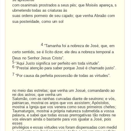
com
osanimais
prostrados
a
seus
pés;
que
Moisés
apareça,
s
ubmetendo
todas
as
criaturas
às
suas
ordens
pormeio
de
seu
cajado;
que
venha
Abraão
com
sua
posteridade,
como
um
sol
4
“Tamanha foi a nobreza de José, que, em
certo sentido, se é lícito dizer, ele deu a nobreza temporal a
Deus no Senhor Jesus Cristo”.
5
“Aqui Justo significa ser perfeito em toda virtude”.
6
“Prestai atenção para saber porque José é chamado justo”.
7
“Por causa da perfeita possessão de todas as virtudes”.
no meio das estrelas; que venha um Josué, comandando ao
rei dos astros; que venha um
Salomão,
com
as
rainhas
curvadas
diante
de
seutrono;
e
vós,
patriarcas,
mostrai
os
anjos
que vos assistem; Apóstolos,
mostrai a Igreja que vos venera como seus primeiros chefes;
Taumaturgos, mostrai a própria natureza submetida a vossa
palavra, e sabei que todas essas prerrogativas tão nobres ne
vos elevam ainda o bastante para vos igualar a José, pois
esses
privilégios
e
essas
virtudes
vos
foram
dispensadas
com
medid