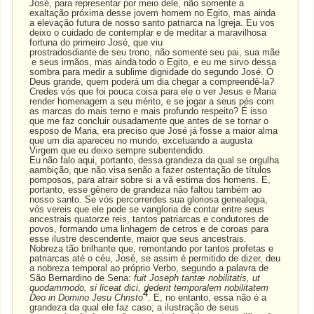
José, para representar por meio dele, não somente a
exaltação próxima desse jovem homem no Egito, mas ainda
a elevação futura de nosso santo patriarca na Igreja. Eu vos
deixo o cuidado de contemplar e de meditar a maravilhosa
fortuna do primeiro José, que viu
prostradosdiante
de
seu
trono,
não
somente
seu
pai,
sua
mãe
e
seus
irmãos,
mas
ainda
todo o Egito, e eu me sirvo dessa
sombra para medir a sublime dignidade do segundo José. Ó
Deus grande, quem poderá um dia chegar a compreendê-la?
Credes vós que foi pouca coisa para ele o ver Jesus e Maria
render homenagem a seu mérito, e se jogar a seus pés com
as marcas do mais terno e mais profundo respeito? É isso
que me faz concluir ousadamente que antes de se tornar o
esposo de Maria, era preciso que José já fosse a maior alma
que um dia apareceu no mundo, excetuando a augusta
Virgem que eu deixo sempre subentendido.
Eu
não
falo
aqui,
portanto,
dessa
grandeza
da
qual
se
orgulha
aambição,
que
não
visa
senão a fazer ostentação de títulos
pomposos, para atrair sobre si a vã estima dos homens. E,
portanto, esse gênero de grandeza não faltou também ao
nosso santo. Se vós percorrerdes sua gloriosa genealogia,
vós vereis que ele pode se vangloria de contar entre seus
ancestrais quatorze reis, tantos patriarcas e condutores de
povos, formando uma linhagem de cetros e de coroas para
esse ilustre descendente, maior que seus ancestrais.
Nobreza tão brilhante que, remontando por tantos profetas e
patriarcas até o céu, José, se assim é permitido de dizer, deu
a nobreza temporal ao próprio Verbo, segundo a palavra de
São Bernardino de Sena:
fuit Joseph tantæ nobilitatis, ut
quodammodo, si liceat dici, dederit temporalem nobilitatem
4
Deo in Domino Jesu Christo
. E, no entanto, essa não é a
grandeza da qual ele faz caso; a ilustração de seus