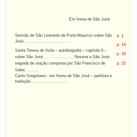
Em honra de São José
Sermão de São Leonardo de Porto-Maurício sobre São
p. 1
José .....................................
p. 14
Santa Teresa de Ávila – autobiografia – capítulo 6 –
p. 18
sobre São José ........................ Novena a São José
seguida de oração composta por São Francisco de
p. 22
Sales ..........
Canto Gregoriano - em honra de São José – partitura e
tradução..............................