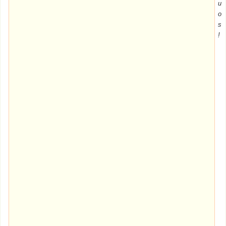
u
o
s
!