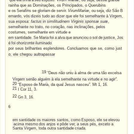
rainha que as Dominações, os Principados, o Querubins
e
os
Serafins
se
gloriam
de
servir.
VirumMariæ,
ou
seja,
diz
São
B
ernardo,
vós
dizeis
tudo
ao dizer que ele foi semelhante à Virgem,
sua esposa:
factus in similitudinem Virginis sponsæ suæ
,
semelhante no trato, no coração, nas inclinações, pelos
costumes, semelhante em virtude e
em
santidade.
Se
Maria
foi
a
alva
que
anunciou
o
sol
de
justice,
Jos
é
foi
ohorizonte
iluminado
por
seus
brilhantes
esplendores.
Concluamos
que
se,
como
just
o,
ele
chegou
aultrapassar
19
“Deus não uniu à alma de uma tão excelsa
Virgem senão alguém à ela semelhante na virtude e no agir”.
20
“Esposo de Maria, da qual Jesus nasceu”. Mt 1, 16.
21
I Cor 11, 3.
22
Gn 3, 16.
6
em
santidade
os
maiores
santos,
como
Esposo,
ele
se
elevou
acima
mesmo
dos
anjos
e
pôde ver, a seus pés, exceto a
Santa Virgem, toda outra santidade
criada.