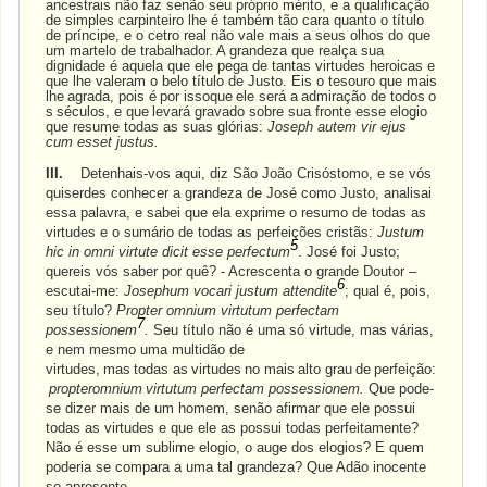
ancestrais não faz senão seu próprio mérito, e a qualificação
de simples carpinteiro lhe é também tão cara quanto o título
de príncipe, e o cetro real não vale mais a seus olhos do que
um martelo de trabalhador. A grandeza que realça sua
dignidade é aquela que ele pega de tantas virtudes heroicas e
que lhe valeram o belo título de Justo. Eis o tesouro que mais
lhe
agrada,
pois
é
por
issoque
ele
será
a
admiração
de
todos
o
s
séculos,
e
que
levará
gravado sobre sua fronte esse elogio
que resume todas as suas glórias:
Joseph autem vir ejus
cum esset justus.
III.
Detenhais-vos aqui, diz São João Crisóstomo, e se vós
quiserdes conhecer a grandeza de José como Justo, analisai
essa palavra, e sabei que ela exprime o resumo de todas as
virtudes e o sumário de todas as perfeições cristãs:
Justum
5
hic in omni virtute dicit esse perfectum
. José foi Justo;
quereis vós saber por quê? - Acrescenta o grande Doutor –
6
escutai-me:
Josephum vocari justum attendite
; qual é, pois,
seu título?
Propter omnium virtutum perfectam
7
possessionem
.
Seu título não é uma só virtude, mas várias,
e nem mesmo uma multidão de
virtudes,
mas
todas
as
virtudes
no
mais
alto
grau
de
perfeição:
propteromnium
virtutum
perfectam possessionem.
Que pode-
se dizer mais de um homem, senão afirmar que ele possui
todas as virtudes e que ele as possui todas perfeitamente?
Não é esse um sublime elogio, o auge dos elogios? E quem
poderia se compara a uma tal grandeza? Que Adão inocente
se apresente