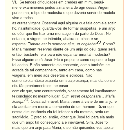
VI.
Se
tendes
dificuldades
em
crerdes
em
mim,
segui-
me,
e
examinemos
juntos
a
maneira
de agir dessa Virgem
puríssima, o tipo de modéstia e que deveria servir de modelo
vivo a todas
as
outras
virgens.Observai
aqui
alguém
que
fala
com
ela
sozin
ho,
na
intimidade;
guardai-vos de formar suspeitas, é um anjo
do céu, que lhe traz uma mensagem da parte de Deus. No
entanto, a virgem se intimida, abaixa os olhos e se
23
espanta:
Turbata est in sermone ejus, et cogitabat
. Como?
Maria mantem reservas diante de um anjo do céu; quem será,
então, bastante feliz para não espantar uma tal modéstia?
Esse alguém será José. Ele é proposto como esposo, e logo
foi aceito. E não somente ela consente, como também se
agrada de tal companheiro, tanto em casa, como nas
viagens, em meio aos desertos e solidões. Não
somente
ela
nãose
espanta
em
sua
presença,
mas
ela
conse
ntiu
tão
prontamente
em
se
casar
com
ele
que,
sem
contratoprévio,
o
casamento
foi
imediatamen
te
concluído
no
mesmo
lugar:
Cum esset desponsata... Maria
24
Joseph
.
Coisa admirável, Maria treme à viste de um anjo, e
ela aceita sem receio a companha de um homem. Dizer que
nessa circunstância ela foi inferior a ela mesma, seria um
sacrilégio. É preciso, então, dizer que José foi para ela mais
que um anjo; tal consequência é inevitável. Sim, José foi
mais que um anjo para Maria, e se não quiserdes vos apoiar