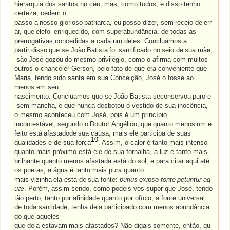
hierarquia dos santos no céu; mas, como todos, e disso tenho
certeza, cedem o
passo
a
nosso
glorioso
patriarca,
eu
posso
dizer,
sem
receio
de
err
ar,
que
elefoi
enriquecido, com superabundância, de todas as
prerrogativas concedidas a cada um deles. Concluamos a
partir
disso
que
se
João
Batista
foi
santificado
no
seio
de
sua
mãe,
são
José
gozou
do
mesmo privilégio, como o afirma com muitos
outros o chanceler Gerson, pelo fato de que era conveniente que
Maria, tendo sido santa em sua Conceição, José o fosse ao
menos em seu
nascimento.
Concluamos
que
se
João
Batista
seconservou
puro
e
sem
mancha,
e
que
nunca desbotou o vestido de sua inocência,
o mesmo aconteceu com José, pois é um princípio
incontestável,
segundo
o
Doutor
Angélico,
que
quanto
menos
um
e
feito
está
afastadode
sua causa, mais ele participa de suas
10
qualidades e de sua força
. Assim, o calor é tanto mais intenso
quanto mais próximo está ele de sua fornalha, a luz é tanto mais
brilhante quanto menos afastada está do sol, e para citar aqui até
os poetas, a água é tanto mais pura quanto
mais
vizinha
ela
está
de
sua
fonte:
purius
exipso
fonte
petuntur
aq
uæ
.
Porém,
assim
sendo,
como podeis vós supor que José, tendo
tão perto, tanto por afinidade quanto por ofício, a fonte universal
de toda santidade, tenha dela participado com menos abundância
do que aqueles
que
dela
estavam
mais
afastados?
Não
digais
somente,
então,
qu