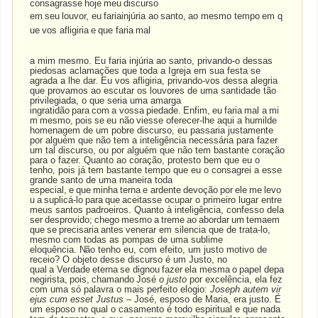
consagrasse
hoje
meu
discurso
em
seu
louvor,
eu
fariainjúria
ao
santo,
ao
mesmo
tempo
em
q
ue
vos
afligiria
e
que
faria
mal
a mim mesmo. Eu faria injúria ao santo, privando-o dessas
piedosas aclamações que toda a Igreja em sua festa se
agrada a lhe dar. Eu vos afligiria, privando-vos dessa alegria
que provamos ao escutar os louvores de uma santidade tão
privilegiada, o que seria uma amarga
ingratidão
para
com
a
vossa
piedade.
Enfim,
eu
faria
mal
a
mi
m
mesmo,
pois
se
eu
não
viesse oferecer-lhe aqui a humilde
homenagem de um pobre discurso, eu passaria justamente
por alguém que não tem a inteligência necessária para fazer
um tal discurso, ou por alguém que não tem bastante coração
para o fazer. Quanto ao coração, protesto bem que eu o
tenho, pois já tem bastante tempo que eu o consagrei a esse
grande santo de uma maneira toda
especial,
e
que
minha
terna
e
ardente
devoção
por
ele
me
levo
u
a
suplicá-lo
para
que
aceitasse ocupar o primeiro lugar entre
meus santos padroeiros. Quanto à inteligência, confesso dela
ser
desprovido;
chego
mesmo
a
treme
ao
abordar
um
temaem
que
se
precisaria
antes
venerar em silencia que de trata-lo,
mesmo com todas as pompas de uma sublime
eloquência.
Não
tenho eu, com efeito, um justo motivo de
receio? O objeto desse discurso é um Justo, no
qual
a
Verdade
eterna
se
dignou
fazer
ela
mesma
o
papel
depa
negirista,
pois,
chamando
José
o justo
por excelência, ela fez
com uma só palavra o mais perfeito elogio:
Joseph autem vir
ejus cum esset Justus –
José, esposo de Maria, era justo. É
um esposo no qual o casamento é todo espiritual e que nada