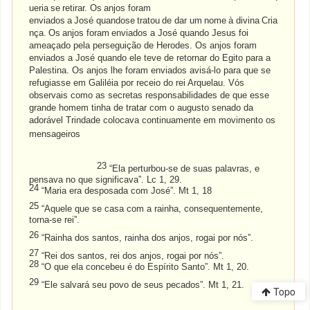
ueria
se
retirar.
Os
anjos
foram
enviados
a
José
quandose
tratou
de
dar
um
nome
à
divina
Cria
nça.
Os
anjos
foram
enviados a José quando Jesus foi
ameaçado pela perseguição de Herodes. Os anjos foram
enviados a José quando ele teve de retornar do Egito para a
Palestina. Os anjos lhe foram enviados avisá-lo para que se
refugiasse em Galiléia por receio do rei Arquelau. Vós
observais como as secretas responsabilidades de que esse
grande homem tinha de tratar com o augusto senado da
adorável Trindade colocava continuamente em movimento os
mensageiros
23
“Ela perturbou-se de suas palavras, e
pensava no que significava”. Lc 1, 29.
24
“Maria era desposada com José”. Mt 1, 18
25
“Aquele que se casa com a rainha, consequentemente,
torna-se rei”.
26
“Rainha dos santos, rainha dos anjos, rogai por nós”.
27
“Rei dos santos, rei dos anjos, rogai por nós”.
28
“O que ela concebeu é do Espírito Santo”. Mt 1, 20.
29
“Ele salvará seu povo de seus pecados”. Mt 1, 21.
Topo