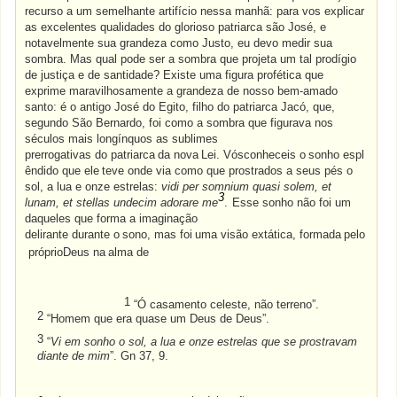
recurso a um semelhante artifício nessa manhã: para vos explicar
as excelentes qualidades do glorioso patriarca são José, e
notavelmente sua grandeza como Justo, eu devo medir sua
sombra. Mas qual pode ser a sombra que projeta um tal prodígio
de justiça e de santidade? Existe uma figura profética que
exprime maravilhosamente a grandeza de nosso bem-amado
santo: é o antigo José do Egito, filho do patriarca Jacó, que,
segundo São Bernardo, foi como a sombra que figurava nos
séculos mais longínquos as sublimes
prerrogativas
do
patriarca
da
nova
Lei.
Vósconheceis
o
sonho
espl
êndido
que
ele
teve
onde via como que prostrados a seus pés o
sol, a lua e onze estrelas:
vidi per somnium quasi solem, et
3
lunam, et stellas undecim adorare
me
.
Esse sonho não foi um
daqueles que forma a imaginação
delirante
durante
o
sono,
mas
foi
uma
visão
extática,
formada
pelo
próprioDeus
na
alma
de
1
“Ó casamento celeste, não terreno”.
2
“Homem que era quase um Deus de Deus”.
3
“
Vi em sonho o sol, a lua e onze estrelas que se prostravam
diante de mim
”. Gn 37, 9.