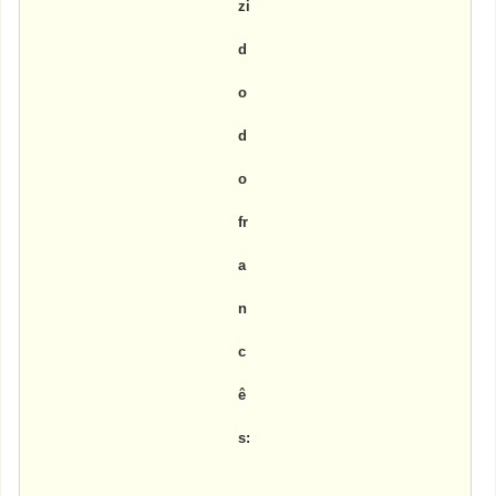
zi
d
o
d
o
fr
a
n
c
ê
s: