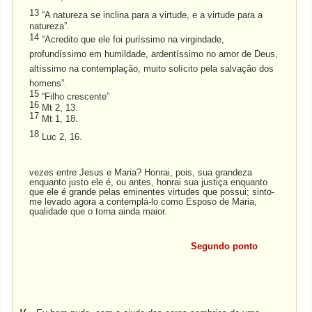
13
“A natureza se inclina para a virtude, e a virtude para a
natureza”.
14
“Acredito que ele foi puríssimo na virgindade,
profundíssimo em humildade, ardentíssimo no amor de Deus,
altíssimo na contemplação, muito solícito pela salvação dos
homens”.
15
“Filho crescente”
16
Mt 2, 13.
17
Mt 1, 18.
18
Luc 2, 16.
vezes entre Jesus e Maria? Honrai, pois, sua grandeza
enquanto justo ele é, ou antes, honrai sua justiça enquanto
que ele é grande pelas eminentes virtudes que possui; sinto-
me levado agora a contemplá-lo como Esposo de Maria,
qualidade que o torna ainda maior.
Segundo ponto