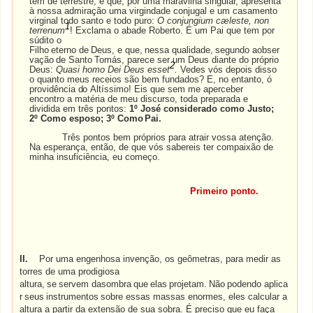
tem de terrestre, e que, por uma maravilha singular, apresenta
à nossa admiração uma virgindade conjugal e um casamento
virginal todo santo e todo puro:
O conjungium cæleste, non
1
terrenum
! Exclama o abade Roberto. É um Pai que tem por
súdito o
Filho
eterno
de
Deus,
e
que,
nessa
qualidade,
segundo
aobser
vação
de
Santo
Tomás,
parece ser um Deus diante do próprio
2
Deus:
Quasi homo Dei Deus esset
.
Vedes vós depois disso
o quanto meus receios são bem fundados? E, no entanto, ó
providência
do
Altíssimo! Eis que sem me aperceber
encontro a matéria de meu discurso, toda preparada e
dividida em três pontos:
1º José considerado como Justo;
2º Como esposo; 3º Como
Pai.
Três pontos bem próprios para atrair vossa atenção.
Na esperança, então, de que vós sabereis ter compaixão de
minha insuficiência, eu começo.
Primeiro ponto.
II.
Por uma engenhosa invenção, os geômetras, para medir as
torres de uma prodigiosa
altura,
se
servem
dasombra
que
elas
projetam.
Não
podendo
aplica
r
seus
instrumentos
sobre essas massas enormes, eles calcular a
altura a partir da extensão de sua sobra. É preciso que eu faça