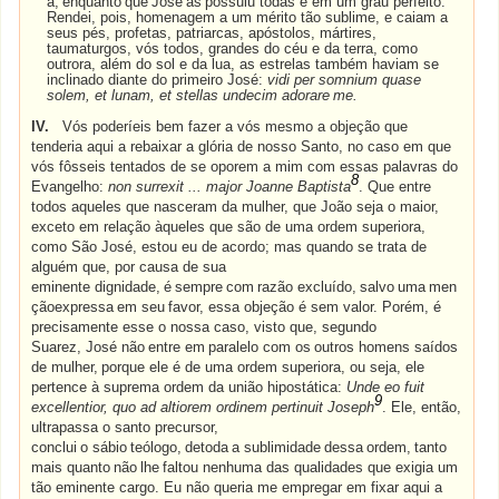
a,
enquanto
que
José
as
possuiu todas e em um grau perfeito.
Rendei, pois, homenagem a um mérito tão sublime, e caiam a
seus pés, profetas, patriarcas, apóstolos, mártires,
taumaturgos, vós todos, grandes do céu e da terra, como
outrora, além do sol e da lua, as estrelas também haviam se
inclinado diante do primeiro José:
vidi per somnium quase
solem, et lunam, et stellas undecim adorare
me.
IV.
Vós poderíeis bem fazer a vós mesmo a objeção que
tenderia aqui a rebaixar a glória de nosso Santo, no caso em que
vós fôsseis tentados de se oporem a mim com essas palavras do
8
Evangelho:
non surrexit ... major Joanne Baptista
. Que entre
todos aqueles que nasceram da mulher, que João seja o maior,
exceto em relação àqueles que são de uma ordem superiora,
como São José, estou eu de acordo; mas quando se trata de
alguém que, por causa de sua
eminente
dignidade,
é
sempre
com
razão
excluído,
salvo
uma
men
çãoexpressa
em
seu
favor, essa objeção é sem valor. Porém, é
precisamente esse o nossa caso, visto que, segundo
Suarez,
José
não
entre
em
paralelo
com
os
outros
homens
saídos
de
mulher,
porque
ele
é
de uma ordem superiora, ou seja, ele
pertence à suprema ordem da união hipostática:
Unde eo fuit
9
excellentior, quo ad altiorem ordinem pertinuit Joseph
. Ele, então,
ultrapassa o santo precursor,
conclui
o
sábio
teólogo,
detoda
a
sublimidade
dessa
ordem,
tanto
mais
quanto
não
lhe
faltou nenhuma das qualidades que exigia um
tão eminente cargo. Eu não queria me empregar em fixar aqui a