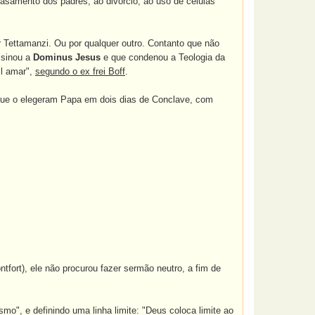
asamento dos padres, ao divórcio, ao uso de células
r Tettamanzi. Ou por qualquer outro. Contanto que não
ssinou a
Dominus Jesus
e que condenou a Teologia da
il amar",
segundo o ex frei Boff
.
, que o elegeram Papa em dois dias de Conclave, com
ntfort), ele não procurou fazer sermão neutro, a fim de
smo", e definindo uma linha limite: "Deus coloca limite ao