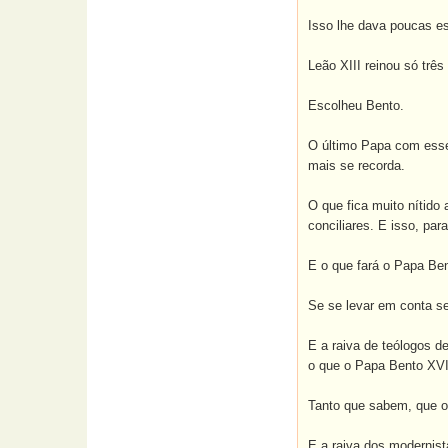
Isso lhe dava poucas es
Leão XIII reinou só três
Escolheu Bento.
O último Papa com esse
mais se recorda.
O que fica muito nítid
conciliares. E isso, par
E o que fará o Papa Be
Se se levar em conta se
E a raiva de teólogos d
o que o Papa Bento XVI 
Tanto que sabem, que 
E a raiva dos modernist