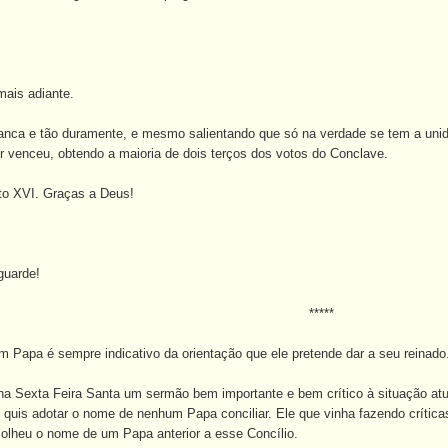
mais adiante.
franca e tão duramente, e mesmo salientando que só na verdade se tem a unid
 venceu, obtendo a maioria de dois terços dos votos do Conclave.
to XVI. Graças a Deus!
guarde!
*****
 Papa é sempre indicativo da orientação que ele pretende dar a seu reinado
a na Sexta Feira Santa um sermão bem importante e bem crítico à situação atu
o quis adotar o nome de nenhum Papa conciliar. Ele que vinha fazendo crít
colheu o nome de um Papa anterior a esse Concílio.