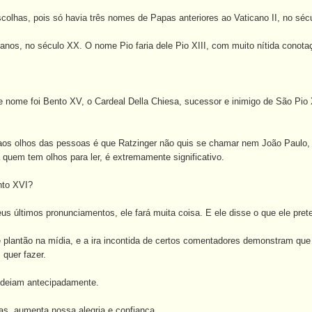
colhas, pois só havia três nomes de Papas anteriores ao Vaticano II, no séc
 anos, no século XX. O nome Pio faria dele Pio XIII, com muito nítida conota
 nome foi Bento XV, o Cardeal Della Chiesa, sucessor e inimigo de São Pi
o aos olhos das pessoas é que Ratzinger não quis se chamar nem João Paul
a quem tem olhos para ler, é extremamente significativo.
nto XVI?
us últimos pronunciamentos, ele fará muita coisa. E ele disse o que ele pret
e plantão na mídia, e a ira incontida de certos comentadores demonstram que 
quer fazer.
odeiam antecipadamente.
as, aumenta nossa alegria e confiança.