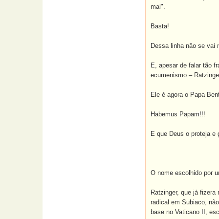
mal".
Basta!
Dessa linha não se vai 
E, apesar de falar tão 
ecumenismo – Ratzinger
Ele é agora o Papa Ben
Habemus Papam!!!
E que Deus o proteja e 
O nome escolhido por um
Ratzinger, que já fizer
radical em Subiaco, nã
base no Vaticano II, es