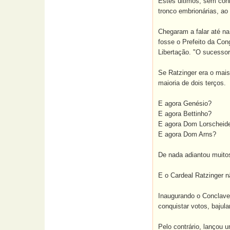
Estes últimos, sem conh
tronco embrionárias, ao
Chegaram a falar até na
fosse o Prefeito da Co
Libertação. "O sucessor
Se Ratzinger era o mais
maioria de dois terços.
E agora Genésio?
E agora Bettinho?
E agora Dom Lorscheid
E agora Dom Arns?
De nada adiantou muitos
E o Cardeal Ratzinger n
Inaugurando o Conclave,
conquistar votos, bajul
Pelo contrário, lançou u