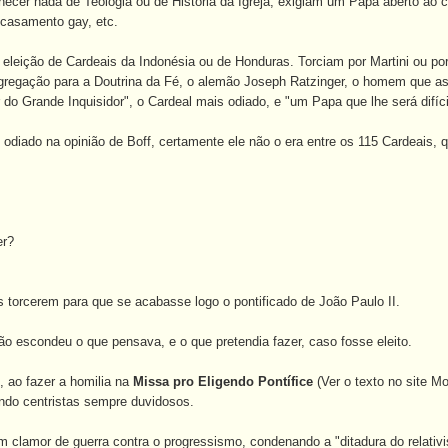
ecer nada de Teologia ou de História da Igreja, exigiam um Papa aberto ao c
 casamento gay, etc.
 eleição de Cardeais da Indonésia ou de Honduras. Torciam por Martini ou po
ngregação para a Doutrina da Fé, o alemão Joseph Ratzinger, o homem que a
 do Grande Inquisidor", o Cardeal mais odiado, e "um Papa que lhe será difíc
 odiado na opinião de Boff, certamente ele não o era entre os 115 Cardeais
er?
 torcerem para que se acabasse logo o pontificado de João Paulo II.
ão escondeu o que pensava, e o que pretendia fazer, caso fosse eleito.
 ao fazer a homilia na
Missa pro Eligendo Pontífice
(Ver o texto no site Mo
ando centristas sempre duvidosos.
m clamor de guerra contra o progressismo, condenando a "ditadura do relativi