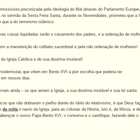
missivista preconizada pela Ideologia do Mal através do Parlamento Europeu 
a no sermão da Sexta Feira Santa, durante os Novemdiales, prometeu que a Ig
 que a do terrorismo islâmico.
iras coisas liquidadas serão o casamento dos padres, e a ordenação de mulh
com a manutenção do celibato sacerdotal e pela não ordenação de mulheres!
 da Igreja Católica e de sua doutrina imutável!
modernistas que vêem em Bento XVI a pior escolha que poderia ter
o em nossos dias.
mais ainda – os que amam a Igreja, a sua doutrina imutável e sua lei santa.
icos que não dobraram o joelho diante do ídolo do relativismo, é que Deus
do
de volta
o navio da Igreja, para as colunas da Hóstia, isto é, da Missa, e
 abençoe o nosso Papa Bento XVI, o conserve e o santifique, fazendo dele o r