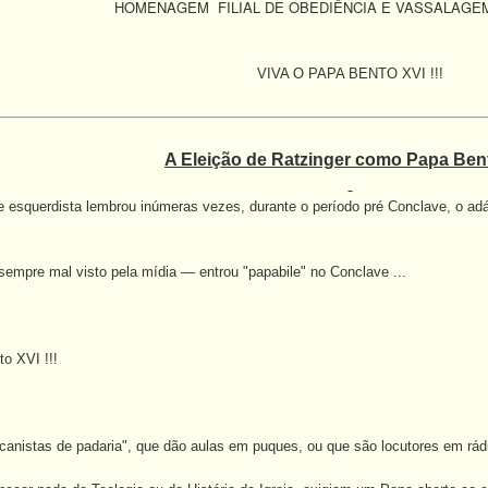
HOMENAGEM FILIAL DE OBEDIÊNCIA E VASSALAGEM
VIVA O PAPA BENTO XVI !!!
A Eleição de Ratzinger como Papa Ben
e esquerdista lembrou inúmeras vezes, durante o período pré Conclave, o a
empre mal visto pela mídia — entrou "papabile" no Conclave ...
o XVI !!!
canistas de padaria", que dão aulas em puques, ou que são locutores em rádi