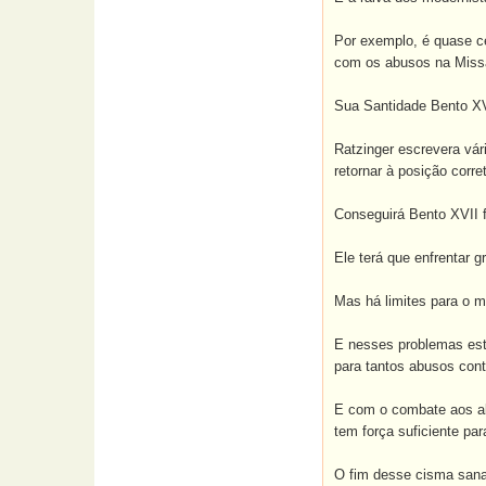
Por exemplo, é quase ce
com os abusos na Missa
Sua Santidade Bento XV
Ratzinger escrevera vári
retornar à posição corr
Conseguirá Bento XVII f
Ele terá que enfrentar g
Mas há limites para o m
E nesses problemas está
para tantos abusos cont
E com o combate aos abu
tem força suficiente pa
O fim desse cisma sana