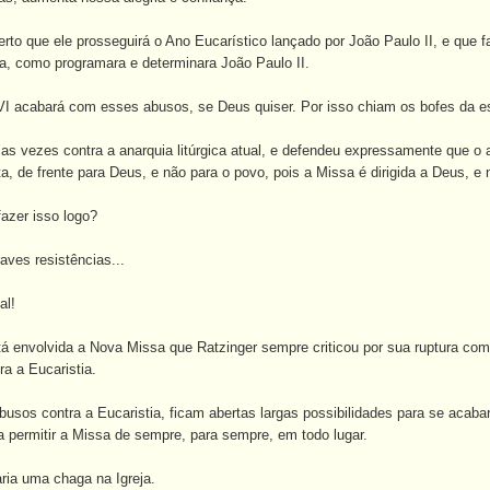
rto que ele prosseguirá o Ano Eucarístico lançado por João Paulo II, e que
, como programara e determinara João Paulo II.
I acabará com esses abusos, se Deus quiser. Por isso chiam os bofes da e
as vezes contra a anarquia litúrgica atual, e defendeu expressamente que o al
eta, de frente para Deus, e não para o povo, pois a Missa é dirigida a Deus, 
azer isso logo?
raves resistências...
al!
 envolvida a Nova Missa que Ratzinger sempre criticou por sua ruptura com a 
ra a Eucaristia.
sos contra a Eucaristia, ficam abertas largas possibilidades para se acaba
ra permitir a Missa de sempre, para sempre, em todo lugar.
ria uma chaga na Igreja.