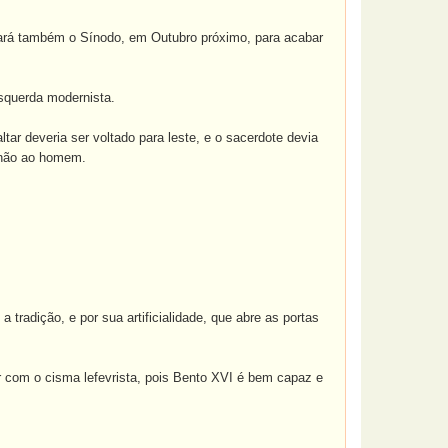
 fará também o Sínodo, em Outubro próximo, para acabar
squerda modernista.
tar deveria ser voltado para leste, e o sacerdote devia
e não ao homem.
tradição, e por sua artificialidade, que abre as portas
r com o cisma lefevrista, pois Bento XVI é bem capaz e