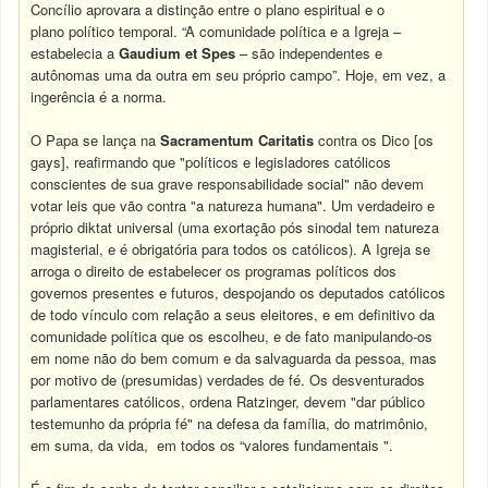
Concílio aprovara a distinção entre o plano espiritual e o
plano político temporal. “A comunidade política e a Igreja –
estabelecia a
Gaudium et Spes
– são independentes e
autônomas uma da outra em seu próprio campo”. Hoje, em vez, a
ingerência é a norma.
O Papa se lança na
Sacramentum Caritatis
contra os Dico [os
gays], reafirmando que "políticos e legisladores católicos
conscientes de sua grave responsabilidade social" não devem
votar leis que vão contra "a natureza humana". Um verdadeiro e
próprio diktat universal (uma exortação pós sinodal tem natureza
magisterial, e é obrigatória para todos os católicos). A Igreja se
arroga o direito de estabelecer os programas políticos dos
governos presentes e futuros, despojando os deputados católicos
de todo vínculo com relação a seus eleitores, e em definitivo da
comunidade política que os escolheu, e de fato manipulando-os
em nome não do bem comum e da salvaguarda da pessoa, mas
por motivo de (presumidas) verdades de fé. Os desventurados
parlamentares católicos, ordena Ratzinger, devem "dar público
testemunho da própria fé" na defesa da família, do matrimônio,
em suma, da vida, em todos os “valores fundamentais ".