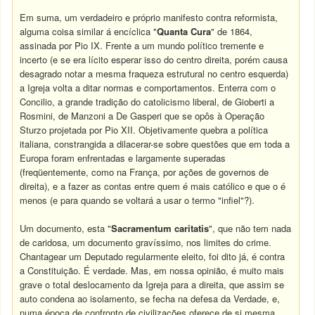
Em suma, um verdadeiro e próprio manifesto contra reformista,
alguma coisa similar á encíclica "
Quanta Cura
" de 1864,
assinada por Pio IX. Frente a um mundo político tremente e
incerto (e se era lícito esperar isso do centro direita, porém causa
desagrado notar a mesma fraqueza estrutural no centro esquerda)
a Igreja volta a ditar normas e comportamentos. Enterra com o
Concilio, a grande tradição do catolicismo liberal, de Gioberti a
Rosmini, de Manzoni a De Gasperi que se opôs à Operação
Sturzo projetada por Pio XII. Objetivamente quebra a política
italiana, constrangida a dilacerar-se sobre questões que em toda a
Europa foram enfrentadas e largamente superadas
(freqüentemente, como na França, por ações de governos de
direita), e a fazer as contas entre quem é mais católico e que o é
menos (e para quando se voltará a usar o termo "infiel"?).
Um documento, esta "
Sacramentum caritatis
", que não tem nada
de caridosa, um documento gravíssimo, nos limites do crime.
Chantagear um Deputado regularmente eleito, foi dito já, é contra
a Constituição. É verdade. Mas, em nossa opinião, é muito mais
grave o total deslocamento da Igreja para a direita, que assim se
auto condena ao isolamento, se fecha na defesa da Verdade, e,
numa época de confronto de civilizações oferece de si mesma