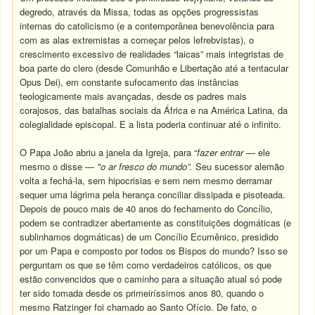
degredo, através da Missa, todas as opções progressistas
internas do catolicismo (e a contemporânea benevolência para
com as alas extremistas a começar pelos lefrebvistas), o
crescimento excessivo de realidades “laicas” mais integristas de
boa parte do clero (desde Comunhão e Libertação até a tentacular
Opus Dei), em constante sufocamento das instâncias
teologicamente mais avançadas, desde os padres mais
corajosos, das batalhas sociais da África e na América Latina, da
colegialidade episcopal. E a lista poderia continuar até o infinito.
O Papa João abriu a janela da Igreja, para “
fazer entrar
— ele
mesmo o disse —
"o ar fresco do mundo”.
Seu sucessor alemão
volta a fechá-la, sem hipocrisias e sem nem mesmo derramar
sequer uma lágrima pela herança conciliar dissipada e pisoteada.
Depois de pouco mais de 40 anos do fechamento do Concílio,
podem se contradizer abertamente as constituições dogmáticas (e
sublinhamos dogmáticas) de um Concílio Ecumênico, presidido
por um Papa e composto por todos os Bispos do mundo? Isso se
perguntam os que se têm como verdadeiros católicos, os que
estão convencidos que o caminho para a situação atual só pode
ter sido tomada desde os primeiríssimos anos 80, quando o
mesmo Ratzinger foi chamado ao Santo Ofício. De fato, o