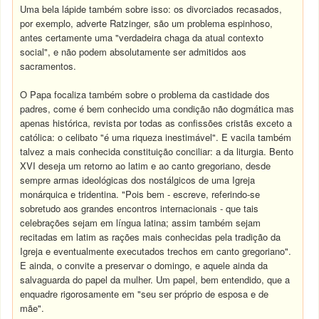
Uma bela lápide também sobre isso: os divorciados recasados,
por exemplo, adverte Ratzinger, são um problema espinhoso,
antes certamente uma "verdadeira chaga da atual contexto
social", e não podem absolutamente ser admitidos aos
sacramentos.
O Papa focaliza também sobre o problema da castidade dos
padres, come é bem conhecido uma condição não dogmática mas
apenas histórica, revista por todas as confissões cristãs exceto a
católica: o celibato "é uma riqueza inestimável". E vacila também
talvez a mais conhecida constituição conciliar: a da liturgia. Bento
XVI deseja um retorno ao latim e ao canto gregoriano, desde
sempre armas ideológicas dos nostálgicos de uma Igreja
monárquica e tridentina. "Pois bem - escreve, referindo-se
sobretudo aos grandes encontros internacionais - que tais
celebrações sejam em língua latina; assim também sejam
recitadas em latim as rações mais conhecidas pela tradição da
Igreja e eventualmente executados trechos em canto gregoriano".
E ainda, o convite a preservar o domingo, e aquele ainda da
salvaguarda do papel da mulher. Um papel, bem entendido, que a
enquadre rigorosamente em "seu ser próprio de esposa e de
mãe".