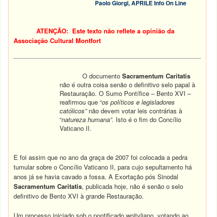
Paolo Giorgi, APRILE Info On Line
ATENÇÃO: Este texto não reflete a opinião da
Associação Cultural Montfort
O documento
Sacramentum Caritatis
não é outra coisa senão o definitivo selo papal à
Restauração. O Sumo Pontífice – Bento XVI –
reafirmou que “
os políticos e legisladores
católicos”
não devem votar leis contrárias à
“
natureza humana”.
Isto é o fim do Concílio
Vaticano II.
E foi assim que no ano da graça de 2007 foi colocada a pedra
tumular sobre o Concílio Vaticano II, para cujo sepultamento há
anos já se havia cavado a fossa. A Exortação pós Sinodal
Sacramentum Caritatis
, publicada hoje, não é senão o selo
definitivo de Bento XVI à grande Restauração.
Um processo iniciado sob o pontificado wojtyliano, votando ao