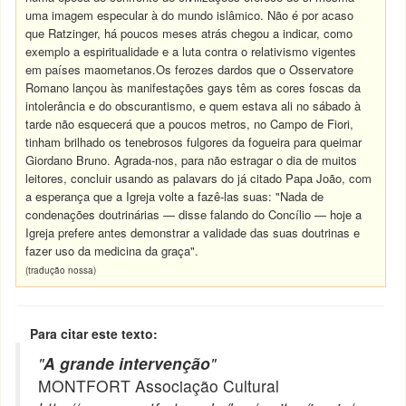
uma imagem especular à do mundo islâmico. Não é por acaso
que Ratzinger, há poucos meses atrás chegou a indicar, como
exemplo a espiritualidade e a luta contra o relativismo vigentes
em países maometanos.Os ferozes dardos que o Osservatore
Romano lançou às manifestações gays têm as cores foscas da
intolerância e do obscurantismo, e quem estava ali no sábado à
tarde não esquecerá que a poucos metros, no Campo de Fiori,
tinham brilhado os tenebrosos fulgores da fogueira para queimar
Giordano Bruno. Agrada-nos, para não estragar o dia de muitos
leitores, concluir usando as palavars do já citado Papa João, com
a esperança que a Igreja volte a fazê-las suas: "Nada de
condenações doutrinárias — disse falando do Concílio — hoje a
Igreja prefere antes demonstrar a validade das suas doutrinas e
fazer uso da medicina da graça".
(tradução nossa)
Para citar este texto:
"
A grande intervenção
"
MONTFORT Associação Cultural