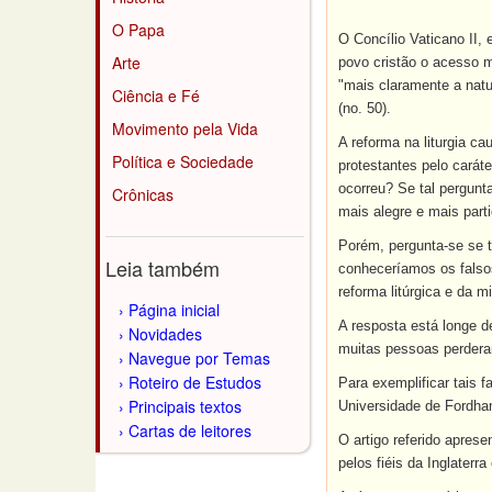
O Papa
O Concílio Vaticano II, 
Arte
povo cristão o acesso m
"mais claramente a natu
Ciência e Fé
(no. 50).
Movimento pela Vida
A reforma na liturgia c
Política e Sociedade
protestantes pelo carát
ocorreu? Se tal pergunt
Crônicas
mais alegre e mais parti
Porém, pergunta-se se t
Leia também
conheceríamos os falsos
reforma litúrgica e da 
Página inicial
A resposta está longe d
Novidades
muitas pessoas perdera
Navegue por Temas
Roteiro de Estudos
Para exemplificar tais 
Principais textos
Universidade de Fordham
Cartas de leitores
O artigo referido apres
pelos fiéis da Inglaterr