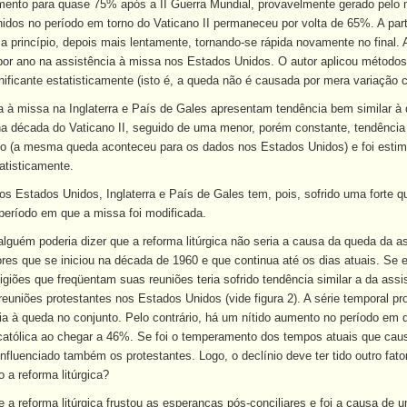
ento para quase 75% após a II Guerra Mundial, provavelmente gerado pelo m
dos no período em torno do Vaticano II permaneceu por volta de 65%. A part
a princípio, depois mais lentamente, tornando-se rápida novamente no final. 
por ano na assistência à missa nos Estados Unidos. O autor aplicou métodos
nificante estatisticamente (isto é, a queda não é causada por mera variação
 à missa na Inglaterra e País de Gales apresentam tendência bem similar à 
 na década do Vaticano II, seguido de uma menor, porém constante, tendência
do (a mesma queda aconteceu para os dados nos Estados Unidos) e foi estim
atisticamente.
os Estados Unidos, Inglaterra e País de Gales tem, pois, sofrido uma forte q
 período em que a missa foi modificada.
lguém poderia dizer que a reforma litúrgica não seria a causa da queda da a
res que se iniciou na década de 1960 e que continua até os dias atuais. Se
ligiões que freqüentam suas reuniões teria sofrido tendência similar a da assi
euniões protestantes nos Estados Unidos (vide figura 2). A série temporal pro
a à queda no conjunto. Pelo contrário, há um nítido aumento no período em 
católica ao chegar a 46%. Se foi o temperamento dos tempos atuais que cau
influenciado também os protestantes. Logo, o declínio deve ter tido outro fat
o a reforma litúrgica?
ue a reforma litúrgica frustou as esperanças pós-conciliares e foi a causa de