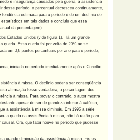
edo e insegurança causados pela guerra, a assistência
ir desse período, o percentual decresceu continuamente,
A tendência estimada para o período é de um declínio de
 estatísticos em tais dados e concluiu que essa
 casual da porcentagem).
dos Estados Unidos (vide figura 1). Há um grande
 a queda. Essa queda foi por volta de 29% ao se
ada em 0,8 pontos percentuais por ano para o período,
ueda, iniciada no período imediatamente após o Concílio
ssistência à missa. O declínio poderia ser conseqüência
 essa afirmação fosse verdadeira, a porcentagem dos
stência à missa. Para provar o contrário, o autor mostra
testante apesar de ser de grandeza inferior à católica,
que a assistência à missa diminuiu. Em 1995 a série
sou a queda na assistência à missa, não há razão para
or causal. Ora, que fator houve no período que pudesse
 uma grande diminuição da assistência à missa. Eis os