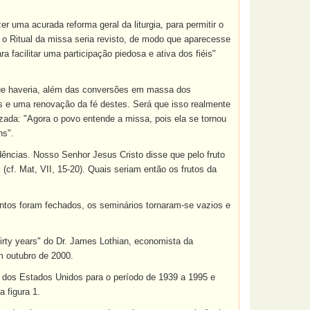
r uma acurada reforma geral da liturgia, para permitir o
, o Ritual da missa seria revisto, de modo que aparecesse
acilitar uma participação piedosa e ativa dos fiéis"
 que haveria, além das conversões em massa dos
is e uma renovação da fé destes. Será que isso realmente
izada: "Agora o povo entende a missa, pois ela se tornou
ns".
idências. Nosso Senhor Jesus Cristo disse que pelo fruto
(cf. Mat, VII, 15-20). Quais seriam então os frutos da
ntos foram fechados, os seminários tornaram-se vazios e
hirty years" do Dr. James Lothian, economista da
m outubro de 2000.
is dos Estados Unidos para o período de 1939 a 1995 e
 figura 1.