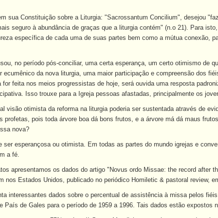
em sua Constituição sobre a Liturgia: "Sacrossantum Concilium", desejou "faze
ais seguro à abundância de graças que a liturgia contém" (n.o 21). Para isto
reza específica de cada uma de suas partes bem como a mútua conexão, para f
ausou, no período pós-conciliar, uma certa esperança, um certo otimismo de
er ecumênico da nova liturgia, uma maior participação e compreensão dos fié
a for feita nos meios progressistas de hoje, será ouvida uma resposta padron
cipativa. Isso trouxe para a Igreja pessoas afastadas, principalmente os jove
al visão otimista da reforma na liturgia poderia ser sustentada através de ev
 profetas, pois toda árvore boa dá bons frutos, e a árvore má dá maus frutos 
missa nova?
e ser esperançosa ou otimista. Em todas as partes do mundo igrejas e conve
m a fé.
fatos apresentamos os dados do artigo "Novus ordo Missae: the record after t
 nos Estados Unidos, publicado no periódico Homiletic & pastoral review, e
enta interessantes dados sobre o percentual de assistência à missa pelos fié
a e País de Gales para o período de 1959 a 1996. Tais dados estão expostos na