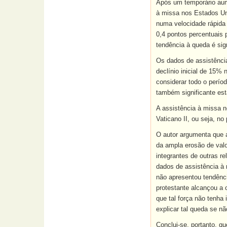
Após um temporário aum
à missa nos Estados Uni
numa velocidade rápida 
0,4 pontos percentuais 
tendência à queda é sig
Os dados de assistência
declínio inicial de 15%
considerar todo o perío
também significante est
A assistência à missa n
Vaticano II, ou seja, no
O autor argumenta que a
da ampla erosão de valo
integrantes de outras re
dados de assistência à r
não apresentou tendênci
protestante alcançou a 
que tal força não tenha 
explicar tal queda se nã
Conclui-se, portanto, q