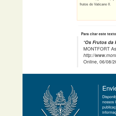
frutos do Vaticano II.
Para citar este texto
"
Os Frutos da 
MONTFORT Asso
http://www.montf
Online, 06/08/
Envi
Disponi
nossos 
publicaç
informa