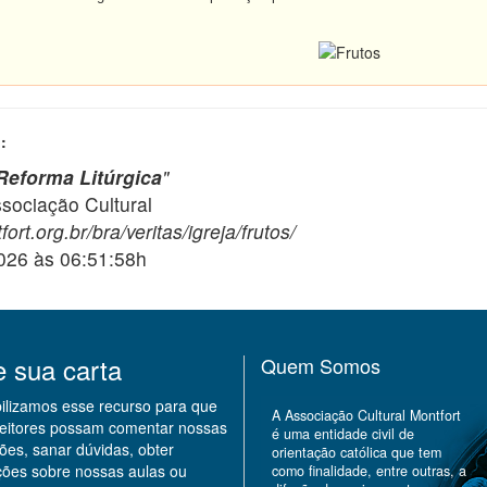
:
Reforma Litúrgica
"
ciação Cultural
ort.org.br/bra/veritas/igreja/frutos/
2026 às 06:51:58h
e sua carta
Quem Somos
bilizamos esse recurso para que
A Associação Cultural Montfort
leitores possam comentar nossas
é uma entidade civil de
ões, sanar dúvidas, obter
orientação católica que tem
ções sobre nossas aulas ou
como finalidade, entre outras, a