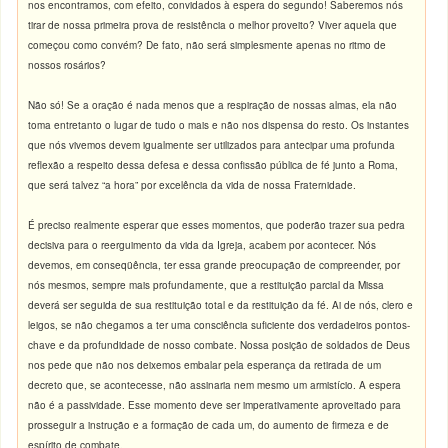
nos encontramos, com efeito, convidados à espera do segundo! Saberemos nós
tirar de nossa primeira prova de resistência o melhor proveito? Viver aquela que
começou como convém? De fato, não será simplesmente apenas no ritmo de
nossos rosários?
Não só! Se a oração é nada menos que a respiração de nossas almas, ela não
toma entretanto o lugar de tudo o mais e não nos dispensa do resto. Os instantes
que nós vivemos devem igualmente ser utilizados para antecipar uma profunda
reflexão a respeito dessa defesa e dessa confissão pública de fé junto a Roma,
que será talvez “a hora” por excelência da vida de nossa Fraternidade.
É preciso realmente esperar que esses momentos, que poderão trazer sua pedra
decisiva para o reerguimento da vida da Igreja, acabem por acontecer. Nós
devemos, em conseqüência, ter essa grande preocupação de compreender, por
nós mesmos, sempre mais profundamente, que a restituição parcial da Missa
deverá ser seguida de sua restituição total e da restituição da fé. Ai de nós, clero e
leigos, se não chegamos a ter uma consciência suficiente dos verdadeiros pontos-
chave e da profundidade de nosso combate. Nossa posição de soldados de Deus
nos pede que não nos deixemos embalar pela esperança da retirada de um
decreto que, se acontecesse, não assinaria nem mesmo um armistício. A espera
não é a passividade. Esse momento deve ser imperativamente aproveitado para
prosseguir a instrução e a formação de cada um, do aumento de firmeza e de
espírito de combate.