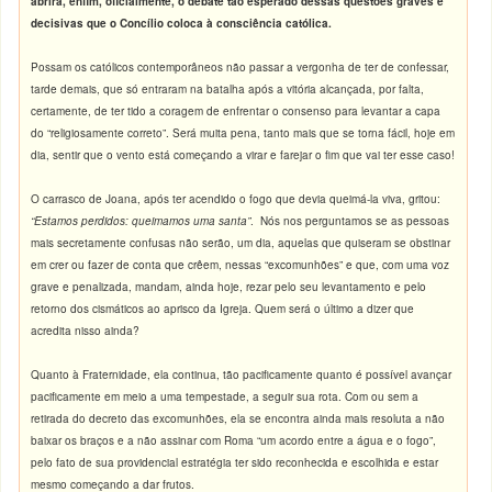
abrirá, enfim, oficialmente, o debate tão esperado dessas questões graves e
decisivas que o Concílio coloca à consciência católica.
Possam os católicos contemporâneos não passar a vergonha de ter de confessar,
tarde demais, que só entraram na batalha após a vitória alcançada, por falta,
certamente, de ter tido a coragem de enfrentar o consenso para levantar a capa
do “religiosamente correto”. Será muita pena, tanto mais que se torna fácil, hoje em
dia, sentir que o vento está começando a virar e farejar o fim que vai ter esse caso!
O carrasco de Joana, após ter acendido o fogo que devia queimá-la viva, gritou:
“Estamos perdidos: queimamos uma santa”
. Nós nos perguntamos se as pessoas
mais secretamente confusas não serão, um dia, aquelas que quiseram se obstinar
em crer ou fazer de conta que crêem, nessas “excomunhões” e que, com uma voz
grave e penalizada, mandam, ainda hoje, rezar pelo seu levantamento e pelo
retorno dos cismáticos ao aprisco da Igreja. Quem será o último a dizer que
acredita nisso ainda?
Quanto à Fraternidade, ela continua, tão pacificamente quanto é possível avançar
pacificamente em meio a uma tempestade, a seguir sua rota. Com ou sem a
retirada do decreto das excomunhões, ela se encontra ainda mais resoluta a não
baixar os braços e a não assinar com Roma “um acordo entre a água e o fogo”,
pelo fato de sua providencial estratégia ter sido reconhecida e escolhida e estar
mesmo começando a dar frutos.