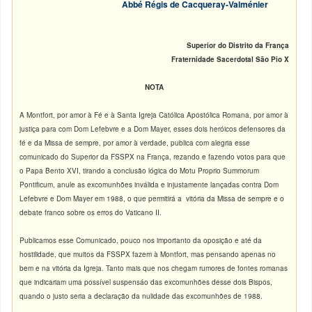
Abbé Régis de Cacqueray-Valménier
Superior do Distrito da França
Fraternidade Sacerdotal São Pio X
NOTA
A Montfort, por amor à Fé e à Santa Igreja Católica Apostólica Romana, por amor à
justiça para com Dom Lefebvre e a Dom Mayer, esses dois heróicos defensores da
fé e da Missa de sempre, por amor à verdade, publica com alegria esse
comunicado do Superior da FSSPX na França, rezando e fazendo votos para que
o Papa Bento XVI, tirando a conclusão lógica do Motu Proprio Summorum
Pontificum, anule as excomunhões inválida e injustamente lançadas contra Dom
Lefebvre e Dom Mayer em 1988, o que permitirá a vitória da Missa de sempre e o
debate franco sobre os erros do Vaticano II.
Publicamos esse Comunicado, pouco nos importanto da oposição e até da
hostilidade, que muitos da FSSPX fazem à Montfort, mas pensando apenas no
bem e na vitória da Igreja. Tanto mais que nos chegam rumores de fontes romanas
que indicariam uma possível suspensáo das excomunhões desse dois Bispos,
quando o justo seria a declaração da nulidade das excomunhões de 1988.