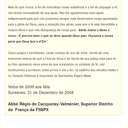
Mais do que nunca, a fim de intensificar nossa resistência e a fim de propagar a fé,
nós temos necessidade de sua ajuda. Nós lhe agradecemos esse apoio
indispensável para que nós possamos sempre mais desenvolver nosso apostolado
para a glória de Deus, para a salvação das almas, para que a fé seja transmitida a
nossos filhos e que não desapareça de nosso país.
Santa Joana o disse e
viveu:
“É preciso fazer o que se deve quando Deus quer. Façamos a nossa
parte que Deus fará a d’Ele”.
Caros amigos e benfeitores, nesse começo do ano de 2009, cheios de uma
invencível certeza de que a hora de Deus e do triunfo de sua justiça está para vir,
eu lhes apresento meus votos de que enraizados no combate da fé, nós
continuemos a combater, todos juntos e até o fim, no cadinho das virtudes cristãs e
no Coração Doloroso e Imaculado da Santíssima Virgem Maria.
Votos de 2009 aos fiéis
Suresnes, 31 de Dezembro de 2008
Abbé Régis de Cacqueray-Valménier, Superior Distrito
da França da FSSPX