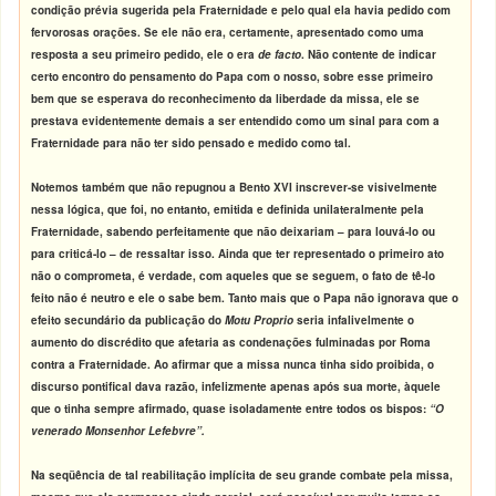
condição prévia sugerida pela Fraternidade e pelo qual ela havia pedido com
fervorosas orações. Se ele não era, certamente, apresentado como uma
resposta a seu primeiro pedido, ele o era
de facto
. Não contente de indicar
certo encontro do pensamento do Papa com o nosso, sobre esse primeiro
bem que se esperava do reconhecimento da liberdade da missa, ele se
prestava evidentemente demais a ser entendido como um sinal para com a
Fraternidade para não ter sido pensado e medido como tal.
Notemos também que não repugnou a Bento XVI inscrever-se visivelmente
nessa lógica, que foi, no entanto, emitida e definida unilateralmente pela
Fraternidade, sabendo perfeitamente que não deixariam – para louvá-lo ou
para criticá-lo – de ressaltar isso. Ainda que ter representado o primeiro ato
não o comprometa, é verdade, com aqueles que se seguem, o fato de tê-lo
feito não é neutro e ele o sabe bem. Tanto mais que o Papa não ignorava que o
efeito secundário da publicação do
Motu Proprio
seria infalivelmente o
aumento do discrédito que afetaria as condenações fulminadas por Roma
contra a Fraternidade. Ao afirmar que a missa nunca tinha sido proibida, o
discurso pontifical dava razão, infelizmente apenas após sua morte, àquele
que o tinha sempre afirmado, quase isoladamente entre todos os bispos:
“O
venerado Monsenhor Lefebvre”.
Na seqüência de tal reabilitação implícita de seu grande combate pela missa,