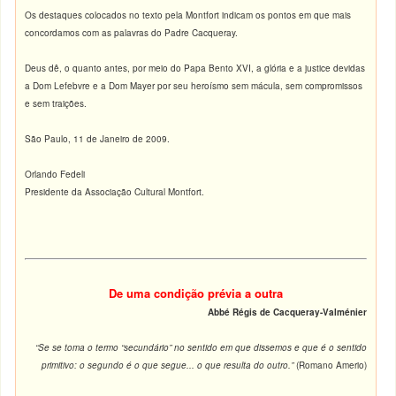
Os destaques colocados no texto pela Montfort indicam os pontos em que mais
concordamos com as palavras do Padre Cacqueray.
Deus dê, o quanto antes, por meio do Papa Bento XVI, a glória e a justice devidas
a Dom Lefebvre e a Dom Mayer por seu heroísmo sem mácula, sem compromissos
e sem traições.
São Paulo, 11 de Janeiro de 2009.
Orlando Fedeli
Presidente da Associação Cultural Montfort.
De uma condição prévia a outra
Abbé Régis de Cacqueray-Valménier
“Se se toma o termo “secundário” no sentido em que dissemos e que é o sentido
primitivo: o segundo é o que segue... o que resulta do outro.”
(Romano Amerio)