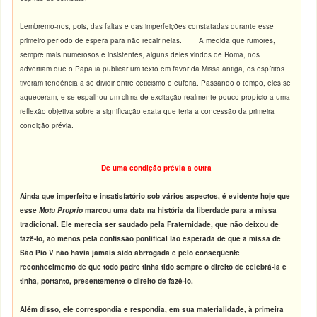
Lembremo-nos, pois, das faltas e das imperfeições constatadas durante esse
primeiro período de espera para não recair nelas. A medida que rumores,
sempre mais numerosos e insistentes, alguns deles vindos de Roma, nos
advertiam que o Papa ia publicar um texto em favor da Missa antiga, os espíritos
tiveram tendência a se dividir entre ceticismo e euforia. Passando o tempo, eles se
aqueceram, e se espalhou um clima de excitação realmente pouco propício a uma
reflexão objetiva sobre a significação exata que teria a concessão da primeira
condição prévia.
De uma condição prévia a outra
Ainda que imperfeito e insatisfatório sob vários aspectos, é evidente hoje que
esse
Motu Proprio
marcou uma data na história da liberdade para a missa
tradicional. Ele merecia ser saudado pela Fraternidade, que não deixou de
fazê-lo, ao menos pela confissão pontifical tão esperada de que a missa de
São Pio V não havia jamais sido abrrogada e pelo conseqüente
reconhecimento de que todo padre tinha tido sempre o direito de celebrá-la e
tinha, portanto, presentemente o direito de fazê-lo.
Além disso, ele correspondia e respondia, em sua materialidade, à primeira