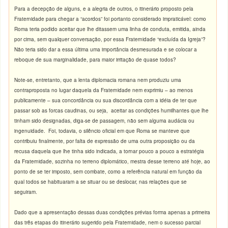
Para a decepção de alguns, e a alegria de outros, o itinerário proposto pela
Fraternidade para chegar a “acordos” foi portanto considerado impraticável: como
Roma teria podido aceitar que lhe ditassem uma linha de conduta, emitida, ainda
por cima, sem qualquer conversação, por essa Fraternidade “excluída da Igreja”?
Não teria sido dar a essa última uma importância desmesurada e se colocar a
reboque de sua marginalidade, para maior irritação de quase todos?
Note-se, entretanto, que a lenta diplomacia romana nem produziu uma
contraproposta no lugar daquela da Fraternidade nem exprimiu – ao menos
publicamente – sua concordância ou sua discordância com a idéia de ter que
passar sob as forcas caudinas, ou seja, aceitar as condições humilhantes que lhe
tinham sido designadas, diga-se de passagem, não sem alguma audácia ou
ingenuidade. Foi, todavia, o silêncio oficial em que Roma se manteve que
contribuiu finalmente, por falta de expressão de uma outra proposição ou da
recusa daquela que lhe tinha sido indicada, a tornar pouco a pouco a estratégia
da Fraternidade, sozinha no terreno diplomático, mestra desse terreno até hoje, ao
ponto de se ter imposto, sem combate, como a referência natural em função da
qual todos se habituaram a se situar ou se deslocar, nas relações que se
seguiram.
Dado que a apresentação dessas duas condições prévias forma apenas a primeira
das três etapas do itinerário sugerido pela Fraternidade, nem o sucesso parcial