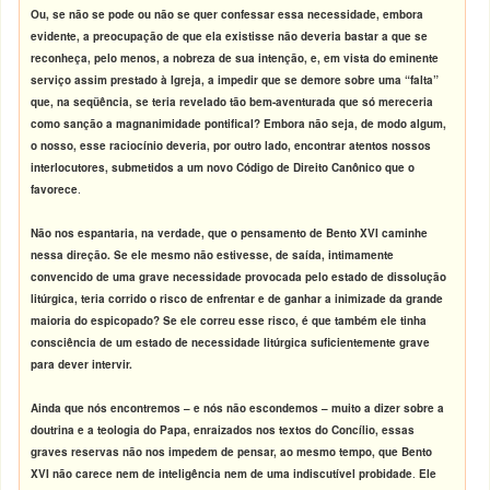
Ou, se não se pode ou não se quer confessar essa necessidade, embora
evidente, a preocupação de que ela existisse não deveria bastar a que se
reconheça, pelo menos, a nobreza de sua intenção, e, em vista do eminente
serviço assim prestado à Igreja, a impedir que se demore sobre uma “falta”
que, na seqüência, se teria revelado tão bem-aventurada que só mereceria
como sanção a magnanimidade pontifical? Embora não seja, de modo algum,
o nosso, esse raciocínio deveria, por outro lado, encontrar atentos nossos
interlocutores, submetidos a um novo Código de Direito Canônico que o
favorece
.
Não nos espantaria, na verdade, que o pensamento de Bento XVI caminhe
nessa direção. Se ele mesmo não estivesse, de saída, intimamente
convencido de uma grave necessidade provocada pelo estado de dissolução
litúrgica, teria corrido o risco de enfrentar e de ganhar a inimizade da grande
maioria do espicopado? Se ele correu esse risco, é que também ele tinha
consciência de um estado de necessidade litúrgica suficientemente grave
para dever intervir.
Ainda que nós encontremos – e nós não escondemos – muito a dizer sobre a
doutrina e a teologia do Papa, enraizados nos textos do Concílio, essas
graves reservas não nos impedem de pensar, ao mesmo tempo, que Bento
XVI não carece nem de inteligência nem de uma indiscutível probidade
.
Ele