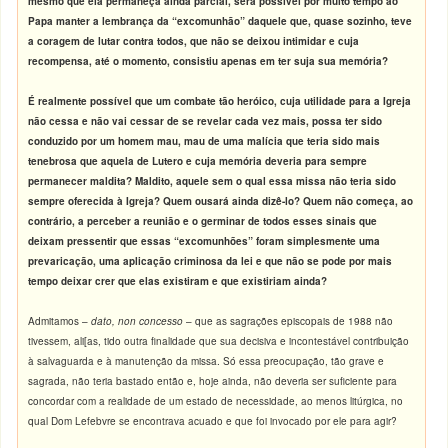
mesmo que ela permaneça ainda parcial, será possível por muito tempo ao
Papa manter a lembrança da “excomunhão” daquele que, quase sozinho, teve
a coragem de lutar contra todos, que não se deixou intimidar e cuja
recompensa, até o momento, consistiu apenas em ter suja sua memória?
É realmente possível que um combate tão heróico, cuja utilidade para a Igreja
não cessa e não vai cessar de se revelar cada vez mais, possa ter sido
conduzido por um homem mau, mau de uma malícia que teria sido mais
tenebrosa que aquela de Lutero e cuja memória deveria para sempre
permanecer maldita? Maldito, aquele sem o qual essa missa não teria sido
sempre oferecida à Igreja? Quem ousará ainda dizê-lo? Quem não começa, ao
contrário, a perceber a reunião e o germinar de todos esses sinais que
deixam pressentir que essas “excomunhões” foram simplesmente uma
prevaricação, uma aplicação criminosa da lei e que não se pode por mais
tempo deixar crer que elas existiram e que existiriam ainda?
Admitamos –
dato, non concesso
– que as sagrações episcopais de 1988 não
tivessem, ali[as, tido outra finalidade que sua decisiva e incontestável contribuição
à salvaguarda e à manutenção da missa. Só essa preocupação, tão grave e
sagrada, não teria bastado então e, hoje ainda, não deveria ser suficiente para
concordar com a realidade de um estado de necessidade, ao menos litúrgica, no
qual Dom Lefebvre se encontrava acuado e que foi invocado por ele para agir?