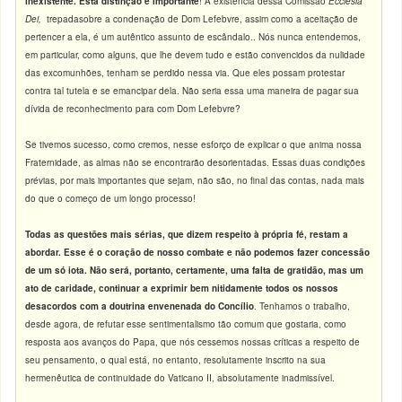
inexistente. Esta distinção é importante
! A existência dessa Comissão
Ecclesia
Dei,
trepadasobre a condenação de Dom Lefebvre, assim como a aceitação de
pertencer a ela, é um autêntico assunto de escândalo.. Nós nunca entendemos,
em particular, como alguns, que lhe devem tudo e estão convencidos da nulidade
das excomunhões, tenham se perdido nessa via. Que eles possam protestar
contra tal tutela e se emancipar dela. Não seria essa uma maneira de pagar sua
dívida de reconhecimento para com Dom Lefebvre?
Se tivemos sucesso, como cremos, nesse esforço de explicar o que anima nossa
Fraternidade, as almas não se encontrarão desorientadas. Essas duas condições
prévias, por mais importantes que sejam, não são, no final das contas, nada mais
do que o começo de um longo processo!
Todas as questões mais sérias, que dizem respeito à própria fé, restam a
abordar. Esse é o coração de nosso combate e não podemos fazer concessão
de um só iota. Não será, portanto, certamente, uma falta de gratidão, mas um
ato de caridade, continuar a exprimir bem nitidamente todos os nossos
desacordos com a doutrina envenenada do Concílio
. Tenhamos o trabalho,
desde agora, de refutar esse sentimentalismo tão comum que gostaria, como
resposta aos avanços do Papa, que nós cessemos nossas críticas a respeito de
seu pensamento, o qual está, no entanto, resolutamente inscrito na sua
hermenêutica de continuidade do Vaticano II, absolutamente inadmissível.