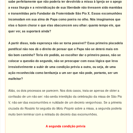
sabe perfeitamente que não poderia ter devolvido a missa à Igreja se o apego
a essa liturgia e a reinvidicação de sua liberdade não tivessem sido mantidas
e transmitidas pelo Fundador da Fraternidade São Pio X. Essas excomunhões
incomodam em sua alma de Papa como poeira no olho. Nós imaginamos que
elas o fazem chorar e que elas obscurecem seu olhar: quanto tempo ele, que
quer ver, as suportará ainda?
A partir disso, toda esperança não se torna possível? Essa primeira piscadela
pontifical não nos dá o direito de pensar que o Papa não se deterá mais em
tão bom caminho?
Teria ele podido, ao escolher dar o primeiro passo, não se
colocar a questão do segundo, não se preocupar com essa lógica que leva
irresistivelmente a subir de uma condição prévia a outra, ou seja, de uma
ação reconhecida como benfazeja a um ser que não pode, portanto, ser um
malfeitor?
Aliás, os dois processos se parecem. Nos dois casos, trata-se apenas de obter a
confissão de um não-ser: não-serda interdição da celebração da missa de São Pio
V, não-ser das excomunhões e nulidade de um decreto vergonhoso. Se a primeira
cruzada do Rosário foi seguida do
Motu Proprio
sobre a missa, a segunda poderia
muito bem terminar com a retirada do decreto das excomunhões.
A segunda condição prévia