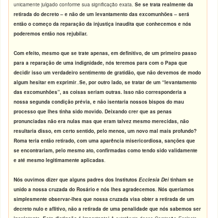
unicamente julgado conforme sua significação exata.
Se se trata realmente da
retirada do decreto – e não de um levantamento das excomunhões – será
então o começo da reparação da injustiça inaudita que conhecemos e nós
poderemos então nos rejubilar.
Com efeito, mesmo que se trate apenas, em definitivo, de um primeiro passo
para a reparação de uma indignidade, nós teremos para com o Papa que
decidir isso um verdadeiro sentimento de gratidão, que não devemos de modo
algum hesitar em exprimir
..
Se, por outro lado, se tratar de um “levantamento
das excomunhões”, as coisas seriam outras. Isso não corresponderia a
nossa segunda condição prévia, e não isentaria nossos bispos do mau
processo que lhes tinha sido movido. Deixando crer que as penas
pronunciadas não era nulas mas que eram talvez mesmo merecidas, não
resultaria disso, em certo sentido, pelo menos, um novo mal mais profundo?
Roma teria então retirado, com uma aparência misericordiosa, sanções que
se encontrariam, pelo mesmo ato, confirmadas como tendo sido validamente
e até mesmo legitimamente aplicadas
.
Nós ouvimos dizer que alguns padres dos Institutos
Ecclesia Dei
tinham se
unido a nossa cruzada do Rosário e nós lhes agradecemos
.
Nós queríamos
simplesmente observar-lhes que nossa cruzada visa obter a retirada de um
decreto nulo e aflitivo, não a retirada de uma penalidade que nós sabemos ser