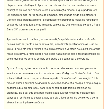
inteira satisfação nesses dois pontos, senão após a conclusão feliz da segunda
etapa de sua estratégia. Foi por isso que ela considerou, na escolha das duas
condições prévias que colocou e em sua formulação precisa, o que poderia, em
um primeiro tempo, ser já obtido de um papa, empenhado ainda em defender o
Concílio, mas, paradoxalmente, preocupado em procurar os meios de remediar o
estado de ruína da Igreja e as injustiças cometidas. Ora, constatou-se que o Papa
Bento XVI apresentava esse perfil.
Apesar desse sábio realismo, as duas condições prévias a toda discussão não
deixavam de ser, tanto uma quanto outra, inaceitáveis questionamentos. Que se
julgue! Enquanto Paulo VI tinha tido simplesmente a vontade de substituir a antiga
missa pela nova, a Fraternidade não pedia nada menos que o reconhecimento do
direito dos padres de tê-la sempre celebrado e de continuar a celebrá-la.
Quanto às sagrações de 30 de junho de 1988, elas se encontravam
ipso facto
sancionadas pela excomunhão prevista no novo Código de Direito Canônico. Ora,
a Fraternidade se recusa, no entanto, a pedir o “
levantamento das sanções
”. Ela
procura obter a “
retirada do decreto de excomunhão
” e não escapa a ninguém que
os termos que ela empregou para traduzir seu pedido foram escolhidos de
propósito. Ela quer que seja bem manifestada sua convicção da nulidade das
sanções e, se Roma se decidir a agir, que ela o faça deixando ao menos a porta
aberta à essa hipótese canônica.