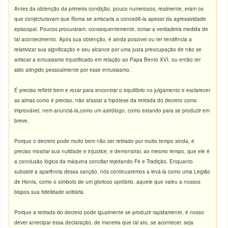
Antes da obtenção da primeira condição, pouco numerosos, realmente, eram os
que conjecturavam que Roma se arriscaria a concedê-la apesar da agressividade
episcopal. Poucos procuraram, consequentemente, tomar a verdadeira medida de
tal acontecimento. Após sua obtenção, é ainda possível ou ter tendência a
relativizar sua significação e seu alcance por uma justa preocupação de não se
arriscar a entusiasmo injustificado em relação ao Papa Bento XVI, ou então ter
sido atingido pessoalmente por esse entusiasmo.
É preciso refletir bem e rezar para encontrar o equilíbrio no julgamento e esclarecer
as almas como é preciso, não afastar a hipótese da retirada do decreto como
improvável, nem anunciá-la,como um astrólogo, como estando para se produzir em
breve.
Porque o decreto pode muito bem não ser retirado por muito tempo ainda, é
preciso mostrar sua nulidade e injustice, e demonstrar, ao mesmo tempo, que ele é
a conclusão lógica da máquina conciliar rejeitando Fé e Tradição. Enquanto
subsistir a aparência dessa sanção, nós continuaremos a levá-la como uma Legião
de Honra, como o símbolo de um glorioso opróbrio, aquele que valeu a nossos
bispos sua fidelidade solitária.
Porque a retirada do decreto pode igualmente se produzir rapidamente, é nosso
dever antecipar essa declaração, de maneira que tal ato, se acontecer, seja