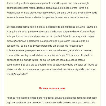
Todos os ingredientes pareciam portanto reunidos para que esta estratégia
permanecesse letra morta, gelasse ainda mais as relações entre Roma e a
Fraternidade e, mais grave, causasse mesmo um prejuízo a uma eventual vontade
romana de reconhecer o direito dos padres de celebrar a missa de sempre.
Se essa perspectiva não é inexata, a decisão da promulgação do
Motu Proprio
de
7 de julho de 2007 parece então como ainda mais surpreendente. Como o Papa
teria podido se decidir a atravessar um tão temível Rubicão, se a questão dessa
missa não tivesse inicialmente se apresentado a ele como uma questão de
consciência, se ele não tivesse percebido um estado de necessidade
suficientemente grave para se arriscar em um tal terreno, e se ele não tivesse
contado tirar vantagens decisivas de seu
Motu Proprio
? Teria ele enfrentado o
episcopado do mundo inteiro, como fez, por um caso que considerasse
secundário? E já que ele se decidiu, uma questão não deixa de estar em todos os
lábios: se ele ousou conceder a primeira, atenderá também a segunda das duas
condições prévias?
De uma espera à outra
Apenas nós tivemos tempo para nos deixar educar às lentidões romanas por esse
jogo de paciência que precedeu o atendimento da primeira condição prévia, nós