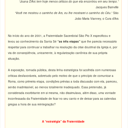
“Joana D’Arc tem hoje menos céticos do que ela encontrou em seu tempo.”
Jacques Bainville
“Você me mostrou o caminho de Ars, eu lhe mostrarei o caminho do Céu
.” São
João Maria Vianney, o Cura d’Ars
No início do ano de 2001, a Fraternidade Sacerdotal São Pio X especificou e
levou ao conhecimento da Santa Sé
“as três etapas”
que lhe parecia necessário
respeitar para continuar a trabalhar na resolução da crise doutrinal da Igreja e, por
via de conseqüência, unicamente, à regularização canônica de sua própria
situação.
A exposição, tornada pública, desta linha estratégica foi acolhida com numerosas
críticas desfavoráveis, sobretudo pelo motivo de que o princípio de comunicar a
Roma, como primeira etapa, condições prévias a toda discussão com ela, pareceu,
senão inadmissível, ao menos totalmente inadequado. Essa pretensão, já
considerada exorbitante em si mesma, não dissimulava, além disso, uma vontade
inconfessada da Fraternidade de ficar no seu canto e de deixar para as calendas
gregas a hora de sua reintegração?
A “estratégia” da Fraternidade