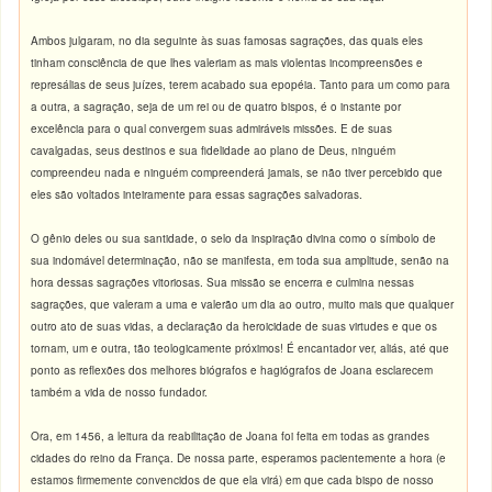
Ambos julgaram, no dia seguinte às suas famosas sagrações, das quais eles
tinham consciência de que lhes valeriam as mais violentas incompreensões e
represálias de seus juízes, terem acabado sua epopéia. Tanto para um como para
a outra, a sagração, seja de um rei ou de quatro bispos, é o instante por
excelência para o qual convergem suas admiráveis missões. E de suas
cavalgadas, seus destinos e sua fidelidade ao plano de Deus, ninguém
compreendeu nada e ninguém compreenderá jamais, se não tiver percebido que
eles são voltados inteiramente para essas sagrações salvadoras.
O gênio deles ou sua santidade, o selo da inspiração divina como o símbolo de
sua indomável determinação, não se manifesta, em toda sua amplitude, senão na
hora dessas sagrações vitoriosas. Sua missão se encerra e culmina nessas
sagrações, que valeram a uma e valerão um dia ao outro, muito mais que qualquer
outro ato de suas vidas, a declaração da heroicidade de suas virtudes e que os
tornam, um e outra, tão teologicamente próximos! É encantador ver, aliás, até que
ponto as reflexões dos melhores biógrafos e hagiógrafos de Joana esclarecem
também a vida de nosso fundador.
Ora, em 1456, a leitura da reabilitação de Joana foi feita em todas as grandes
cidades do reino da França. De nossa parte, esperamos pacientemente a hora (e
estamos firmemente convencidos de que ela virá) em que cada bispo de nosso