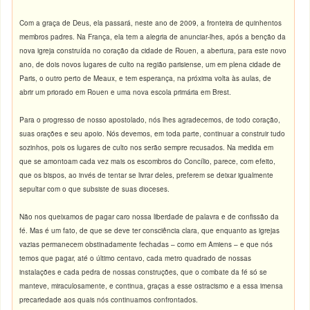
Com a graça de Deus, ela passará, neste ano de 2009, a fronteira de quinhentos
membros padres. Na França, ela tem a alegria de anunciar-lhes, após a benção da
nova igreja construída no coração da cidade de Rouen, a abertura, para este novo
ano, de dois novos lugares de culto na região parisiense, um em plena cidade de
Paris, o outro perto de Meaux, e tem esperança, na próxima volta às aulas, de
abrir um priorado em Rouen e uma nova escola primária em Brest.
Para o progresso de nosso apostolado, nós lhes agradecemos, de todo coração,
suas orações e seu apoio. Nós devemos, em toda parte, continuar a construir tudo
sozinhos, pois os lugares de culto nos serão sempre recusados. Na medida em
que se amontoam cada vez mais os escombros do Concílio, parece, com efeito,
que os bispos, ao invés de tentar se livrar deles, preferem se deixar igualmente
sepultar com o que subsiste de suas dioceses.
Não nos queixamos de pagar caro nossa liberdade de palavra e de confissão da
fé. Mas é um fato, de que se deve ter consciência clara, que enquanto as igrejas
vazias permanecem obstinadamente fechadas – como em Amiens – e que nós
temos que pagar, até o último centavo, cada metro quadrado de nossas
instalações e cada pedra de nossas construções, que o combate da fé só se
manteve, miraculosamente, e continua, graças a esse ostracismo e a essa imensa
precariedade aos quais nós continuamos confrontados.