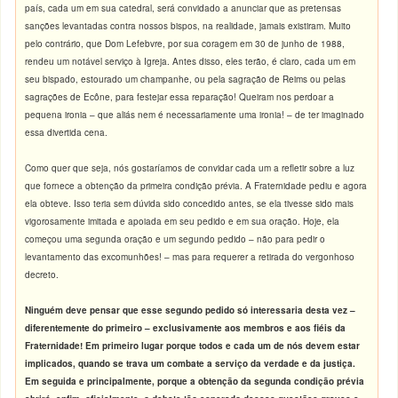
país, cada um em sua catedral, será convidado a anunciar que as pretensas
sanções levantadas contra nossos bispos, na realidade, jamais existiram. Muito
pelo contrário, que Dom Lefebvre, por sua coragem em 30 de junho de 1988,
rendeu um notável serviço à Igreja. Antes disso, eles terão, é claro, cada um em
seu bispado, estourado um champanhe, ou pela sagração de Reims ou pelas
sagrações de Ecône, para festejar essa reparação! Queiram nos perdoar a
pequena ironia – que aliás nem é necessariamente uma ironia! – de ter imaginado
essa divertida cena.
Como quer que seja, nós gostaríamos de convidar cada um a refletir sobre a luz
que fornece a obtenção da primeira condição prévia. A Fraternidade pediu e agora
ela obteve. Isso teria sem dúvida sido concedido antes, se ela tivesse sido mais
vigorosamente imitada e apoiada em seu pedido e em sua oração. Hoje, ela
começou uma segunda oração e um segundo pedido – não para pedir o
levantamento das excomunhões! – mas para requerer a retirada do vergonhoso
decreto.
Ninguém deve pensar que esse segundo pedido só interessaria desta vez –
diferentemente do primeiro – exclusivamente aos membros e aos fiéis da
Fraternidade! Em primeiro lugar porque todos e cada um de nós devem estar
implicados, quando se trava um combate a serviço da verdade e da justiça.
Em seguida e principalmente, porque a obtenção da segunda condição prévia