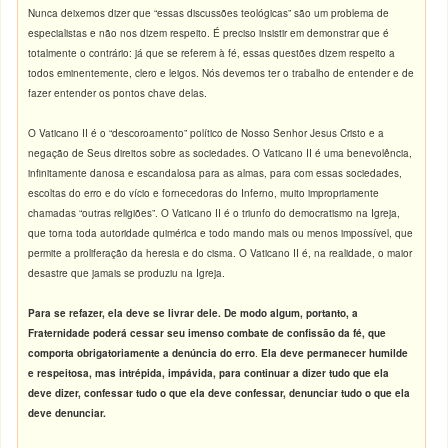
Nunca deixemos dizer que “essas discussões teológicas” são um problema de
especialistas e não nos dizem respeito. É preciso insistir em demonstrar que é
totalmente o contrário: já que se referem à fé, essas questões dizem respeito a
todos eminentemente, clero e leigos. Nós devemos ter o trabalho de entender e de
fazer entender os pontos chave delas.
O Vaticano II é o “descoroamento” político de Nosso Senhor Jesus Cristo e a
negação de Seus direitos sobre as sociedades. O Vaticano II é uma benevolência,
infinitamente danosa e escandalosa para as almas, para com essas sociedades,
escoltas do erro e do vício e fornecedoras do Inferno, muito impropriamente
chamadas “outras religiões”. O Vaticano II é o triunfo do democratismo na Igreja,
que torna toda autoridade quimérica e todo mando mais ou menos impossível, que
permite a proliferação da heresia e do cisma. O Vaticano II é, na realidade, o maior
desastre que jamais se produziu na Igreja.
Para se refazer, ela deve se livrar dele. De modo algum, portanto, a
Fraternidade poderá cessar seu imenso combate de confissão da fé, que
comporta obrigatoriamente a denúncia do erro
.
Ela deve permanecer humilde
e respeitosa, mas intrépida, impávida, para continuar a dizer tudo que ela
deve dizer, confessar tudo o que ela deve confessar, denunciar tudo o que ela
deve denunciar.