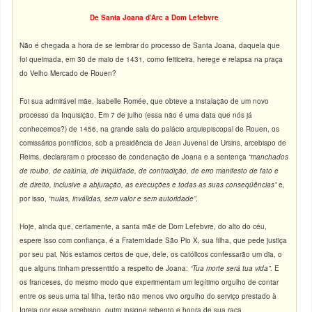
De Santa Joana d’Arc a Dom Lefebvre
Não é chegada a hora de se lembrar do processo de Santa Joana, daquela que
foi queimada, em 30 de maio de 1431, como feiticeira, herege e relapsa na praça
do Velho Mercado de Rouen?
Foi sua admirável mãe, Isabelle Romée, que obteve a instalação de um novo
processo da Inquisição. Em 7 de julho (essa não é uma data que nós já
conhecemos?) de 1456, na grande sala do palácio arquiepiscopal de Rouen, os
comissários pontifícios, sob a presidência de Jean Juvenal de Ursins, arcebispo de
Reims, declararam o processo de condenação de Joana e a sentença
“manchados
de roubo, de calúnia, de iniqüidade, de contradição, de erro manifesto de fato e
de direito, inclusive a abjuração, as execuções e todas as suas conseqüências”
e,
por isso,
“nulas, inválidas, sem valor e sem autoridade”
.
Hoje, ainda que, certamente, a santa mãe de Dom Lefebvre, do alto do céu,
espere isso com confiança, é a Fraternidade São Pio X, sua filha, que pede justiça
por seu pai. Nós estamos certos de que, dele, os católicos confessarão um dia, o
que alguns tinham pressentido a respeito de Joana:
“Tua morte será tua vida”
. E
os franceses, do mesmo modo que experimentam um legítimo orgulho de contar
entre os seus uma tal filha, terão não menos vivo orgulho do serviço prestado à
Igreja por esse arcebispo, outro insigne rebento e honra de sua raça.