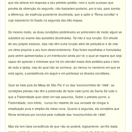
que ela obteve em resposta a seu primeiro pedido, nem o outro sucesso que
proviria da obtenção do segundo, não bastariam portanto, por si sós, para acertar
a diferença, de essência puramente doutrinária, que a opõe à “Roma conciliar” e
cujo tratamento foi fixado na segunda das três etapas.
Do mesmo modo, as duas condições preliminares ao pretendem de modo algum se
substituir ao exame das questões doutrinárias. Tal não é sua função. Em virtude
de seu próprio estatuto, elas não têm outra função além de preludiá-lo e de criar
um clima propício a seu bom desenvolvimento. Elas foram escolhidas e formuladas
para serem apresentadas a um interlocutor ainda por vir, o qual se espera que seja
capaz de apreciar o interesse que há em atender esses dois pedidos para o bem
de toda a Igreja, mas do qual não se conhece, ao menos no momento em que se
está agora, a persistência em seguir e em professar os desvios conciliares.
Quer se trate pois da Missa de São Pio V ou das “excomunhões de 1988”, as
condições prévias não têm a pretensão de fazer valer junto da Santa Sé tudo o
que a Fraternidade quer obter em tais assuntos. Sobre o primeiro ponto, a
Fraternidade, com efeito, nunca fez mistério de sua vontade de chegar à
erradicação pura e simples da missa nova. Quanto à segunda, ela considera que
Roma terminará por concluir pela nulidade das “excomunhões de 1988”.
Mas ela tem clara consciência de que não se poderá, logicamente, ser-lhe dada