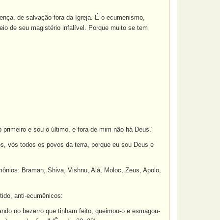
crença, de salvação fora da Igreja. É o ecumenismo,
eio de seu magistério infalível. Porque muito se tem
 o primeiro e sou o último, e fora de mim não há Deus."
vos, vós todos os povos da terra, porque eu sou Deus e
mônios: Braman, Shiva, Vishnu, Alá, Moloc, Zeus, Apolo,
tido, anti-ecumênicos:
egando no bezerro que tinham feito, queimou-o e esmagou-