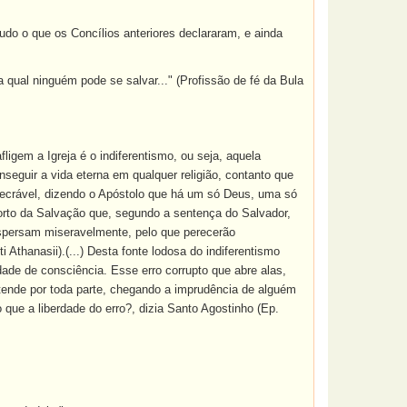
udo o que os Concílios anteriores declararam, e ainda
a qual ninguém pode se salvar..." (Profissão de fé da Bula
igem a Igreja é o indiferentismo, ou seja, aquela
seguir a vida eterna em qualquer religião, contanto que
execrável, dizendo o Apóstolo que há um só Deus, uma só
Porto da Salvação que, segundo a sentença do Salvador,
dispersam miseravelmente, pelo que perecerão
Athanasii).(...) Desta fonte lodosa do indiferentismo
dade de consciência. Esse erro corrupto que abre alas,
tende por toda parte, chegando a imprudência de alguém
 que a liberdade do erro?, dizia Santo Agostinho (Ep.