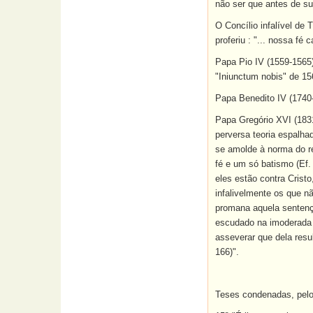
não ser que antes de sua
O Concílio infalível de
proferiu : "... nossa fé
Papa Pio IV (1559-1565),
"Iniunctum nobis" de 15
Papa Benedito IV (1740-1
Papa Gregório XVI (1831
perversa teoria espalha
se amolde à norma do re
fé e um só batismo (Ef.
eles estão contra Crist
infalivelmente os que n
promana aquela sentença
escudado na imoderada l
asseverar que dela resul
166)".
Teses condenadas, pelo