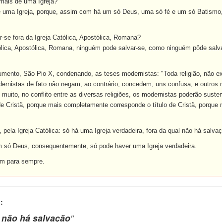
 mais de uma Igreja?
e uma Igreja, porque, assim com há um só Deus, uma só fé e um só Batism
-se fora da Igreja Católica, Apostólica, Romana?
ólica, Apostólica, Romana, ninguém pode salvar-se, como ninguém pôde salvar-
mento, São Pio X, condenando, as teses modernistas: "Toda religião, não exc
odernistas de fato não negam, ao contrário, concedem, uns confusa, e outros 
o muito, no conflito entre as diversas religiões, os modernistas poderão sust
de Cristã, porque mais completamente corresponde o título de Cristã, porqu
pela Igreja Católica: só há uma Igreja verdadeira, fora da qual não há salva
 só Deus, consequentemente, só pode haver uma Igreja verdadeira.
em para sempre.
:
a não há salvação
"