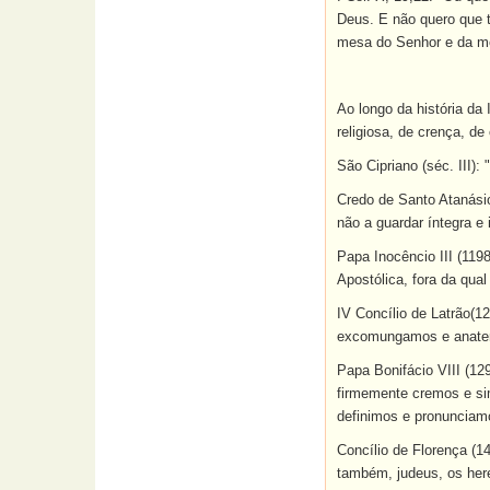
Deus. E não quero que t
mesa do Senhor e da m
Ao longo da história da
religiosa, de crença, d
São Cipriano (séc. III):
Credo de Santo Atanásio 
não a guardar íntegra e 
Papa Inocêncio III (11
Apostólica, fora da qua
IV Concílio de Latrão(12
excomungamos e anatemat
Papa Bonifácio VIII (12
firmemente cremos e si
definimos e pronunciam
Concílio de Florença (1
também, judeus, os here