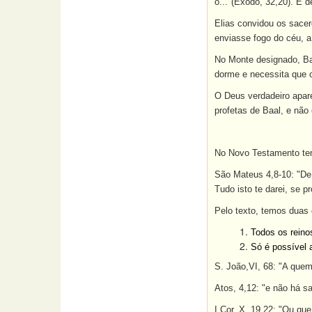
o..."(Êxodo, 32,20). E d
Elias convidou os sacer
enviasse fogo do céu, a
No Monte designado, Baa
dorme e necessita que o
O Deus verdadeiro apare
profetas de Baal, e não 
No Novo Testamento temo
São Mateus 4,8-10: "De 
Tudo isto te darei, se p
Pelo texto, temos duas
Todos os reino
Só é possível 
S. João,VI, 68: "A quem
Atos, 4,12: "e não há 
I Cor. X, 19,22: "Ou qu