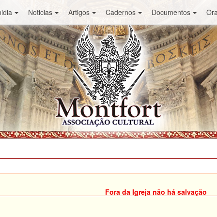
idia
Noticias
Artigos
Cadernos
Documentos
Or
Fora da Igreja não há salvação