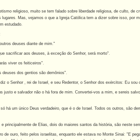
tismo religioso, muito se tem falado sobre liberdade religiosa, de culto, de 
s lugares. Mas, vejamos o que a Igreja Católica tem a dizer sobre isso, por m
em estudado.
:
outros deuses diante de mim."
ue sacrificar aos deuses, à exceção do Senhor, será morto".
ás viver os feiticeiros".
 deuses dos gentios são demônios".
 diz o Senhor , rei de Israel, e seu Redentor, o Senhor dos exércitos: Eu sou
eus justo e salvador não o há fora de mim. Convertei-vos a mim, e sereis sal
só há um único Deus verdadeiro, que é o de Israel. Todos os outros, são de
 principalmente de Elias, dois do maiores santos da história, são neste sen
ro de ouro, feito pelos israelitas, enquanto ele estava no Monte Sinai: "E p