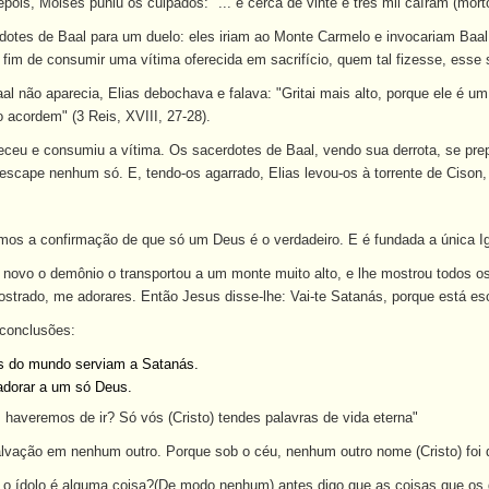
epois, Moisés puniu os culpados: "... e cerca de vinte e três mil caíram (morto
dotes de Baal para um duelo: eles iriam ao Monte Carmelo e invocariam Baal,
 fim de consumir uma vítima oferecida em sacrifício, quem tal fizesse, esse 
l não aparecia, Elias debochava e falava: "Gritai mais alto, porque ele é u
 acordem" (3 Reis, XVIII, 27-28).
ceu e consumiu a vítima. Os sacerdotes de Baal, vendo sua derrota, se prep
escape nenhum só. E, tendo-os agarrado, Elias levou-os à torrente de Cison, e
s a confirmação de que só um Deus é o verdadeiro. E é fundada a única Igr
novo o demônio o transportou a um monte muito alto, e lhe mostrou todos os
rostrado, me adorares. Então Jesus disse-lhe: Vai-te Satanás, porque está es
 conclusões:
s do mundo serviam a Satanás.
adorar a um só Deus.
 haveremos de ir? Só vós (Cristo) tendes palavras de vida eterna"
salvação em nenhum outro. Porque sob o céu, nenhum outro nome (Cristo) foi
e o ídolo é alguma coisa?(De modo nenhum) antes digo que as coisas que os 