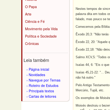
O Papa
Nestes tempos de sincre
Arte
palavra dita em todos o
falado, mas pouco se t
Ciência e Fé
Comecemos pela Bíblia
Movimento pela Vida
Êxodo 20,3: "Não terás 
Política e Sociedade
Êxodo 22, 20: "Aquele q
Crônicas
Êxodo 22,18: "Não deixar
Salmo XCV,5: "Todos os
Leia também
Isaías 44, 6: "Eis o que
Página inicial
Isaías 45,21-22: "... D
Novidades
não há outro."
Navegue por Temas
Roteiro de Estudos
Pelo Antigo Testamento 
Principais textos
Mercúrio, Tupã, etc.
Cartas de leitores
Os exemplos de Moisés e
Moisés destruiu o bezer