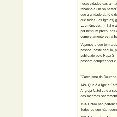
necessidades das almas"
rebanho e um só pastor’
que a unidade da fé e d
que todas ( as igrejas)
Ecumênicos(...). Tal é 
por nenhum preço, aos c
completamente estranha 
Vejamos o que tem a diz
pessoa, neste século, p
publicado pelo Papa S. 
possam compreender e 
"Catecismo da Doutrina 
149- Que é a Igreja Cató
A Igreja Católica é a s
dos mesmos sacramentos
153- Então não pertenc
Todos os que não recon