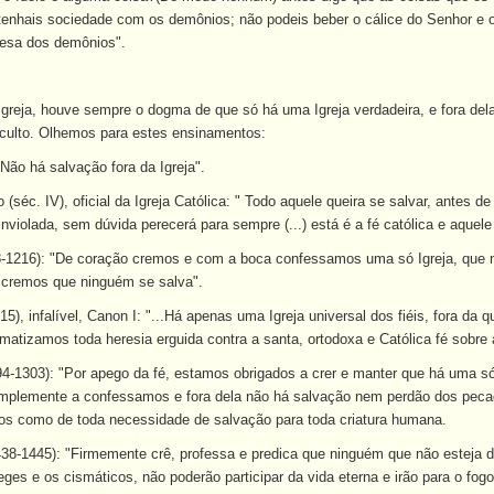
enhais sociedade com os demônios; não podeis beber o cálice do Senhor e o 
esa dos demônios".
 Igreja, houve sempre o dogma de que só há uma Igreja verdadeira, e fora de
e culto. Olhemos para estes ensinamentos:
 "Não há salvação fora da Igreja".
(séc. IV), oficial da Igreja Católica: " Todo aquele queira se salvar, antes d
inviolada, sem dúvida perecerá para sempre (...) está é a fé católica e aquele
98-1216): "De coração cremos e com a boca confessamos uma só Igreja, que 
l cremos que ninguém se salva".
15), infalível, Canon I: "...Há apenas uma Igreja universal dos fiéis, fora da
izamos toda heresia erguida contra a santa, ortodoxa e Católica fé sobre a
94-1303): "Por apego da fé, estamos obrigados a crer e manter que há uma só
mplemente a confessamos e fora dela não há salvação nem perdão dos pecado
os como de toda necessidade de salvação para toda criatura humana.
438-1445): "Firmemente crê, professa e predica que ninguém que não esteja 
ges e os cismáticos, não poderão participar da vida eterna e irão para o fogo