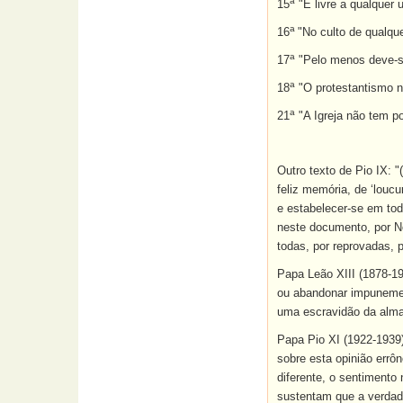
a
15
"É livre a qualquer u
a
16
"No culto de qualqu
a
17
"Pelo menos deve-se
a
18
"O protestantismo nã
a
21
"A Igreja não tem po
Outro texto de Pio IX: 
feliz memória, de ‘loucu
e estabelecer-se em tod
neste documento, por N
todas, por reprovadas, 
Papa Leão XIII (1878-190
ou abandonar impunement
uma escravidão da alma
Papa Pio XI (1922-1939
sobre esta opinião errô
diferente, o sentimento 
sustentam que a verdade