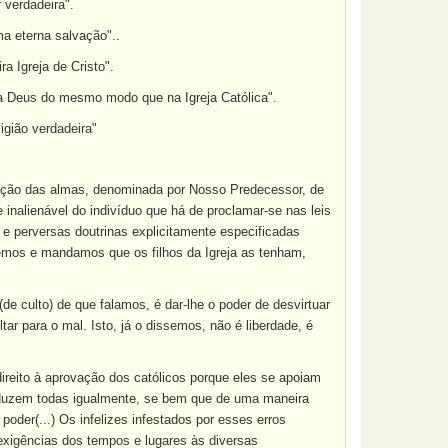
r verdadeira".
a eterna salvação"..
 Igreja de Cristo".
r a Deus do mesmo modo que na Igreja Católica".
igião verdadeira"
alvação das almas, denominada por Nosso Predecessor, de
 e inalienável do indivíduo que há de proclamar-se nas leis
 e perversas doutrinas explicitamente especificadas
mos e mandamos que os filhos da Igreja as tenham,
de culto) de que falamos, é dar-lhe o poder de desvirtuar
r para o mal. Isto, já o dissemos, não é liberdade, é
reito à aprovação dos católicos porque eles se apoiam
traduzem todas igualmente, se bem que de uma maneira
 poder(...) Os infelizes infestados por esses erros
exigências dos tempos e lugares às diversas