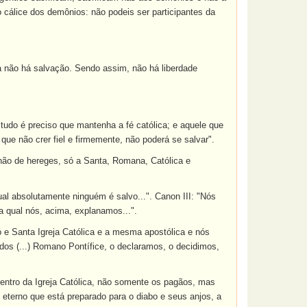
cálice dos demônios: não podeis ser participantes da
la não há salvação. Sendo assim, não há liberdade
e tudo é preciso que mantenha a fé católica; e aquele que
 que não crer fiel e firmemente, não poderá se salvar".
não de hereges, só a Santa, Romana, Católica e
 qual absolutamente ninguém é salvo...". Canon III: "Nós
 qual nós, acima, explanamos...".
 e Santa Igreja Católica e a mesma apostólica e nós
s (...) Romano Pontífice, o declaramos, o decidimos,
dentro da Igreja Católica, não somente os pagãos, mas
 eterno que está preparado para o diabo e seus anjos, a