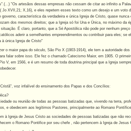
.(...) "Os artesãos dessas empresas não cessam de citar ao infinito a Pala
( Jo XVII,21; X,16), e eles repetem esses texto como um desejo e um voto de
e governo, característica da verdadeira e única Igreja de Cristo, quase nunca
 gozam dos mesmos direitos; que a Igreja só foi Una e Única, no máximo da ép
a situação. É claro, portanto, que a Sé Apostólica não pode por nenhum preç
atólicos aderir a semelhantes empreendimentos ou contribuir para eles; se ele
à única Igreja de Cristo"
er o maior papa do século, São Pio X (1903-1914), ele tem a autoridade dos 
ara falar sobre isso. Ele fez o chamado Catecismo Maior, em 1905. O primeiro
Pio V, em 1566, e é um resumo de toda doutrina principal que a Igreja sempre
obedecer.
Cristã", voz infalível do ensinamento dos Papas e dos Concílios:
lica?
ociedade ou reunião de todas as pessoas batizadas que, vivendo na terra, pr
, e obedecem aos legítimos Pastores, principalmente ao Romano Pontífice
em à Igreja de Jesus Cristo as sociedades de pessoas batizadas que não re
hecem o Romano Pontifice por seu chefe , não pertencem à Igreja de Jesus C