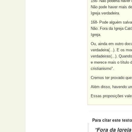
156- Não poderia haver
Não pode haver mais d
Igreja verdadeira.
168- Pode alguém salvar
Não. Fora da Igreja Cat
Igreja.
Ou, ainda em outro docu
verdadeira(...). E os m
verdadeiras(...). Quand
e merece mais o título 
cristianismo".
Cremos ter provado que, 
Além disso, havendo um
Essas proposições val
Para citar este texto
"
Fora da Igrej