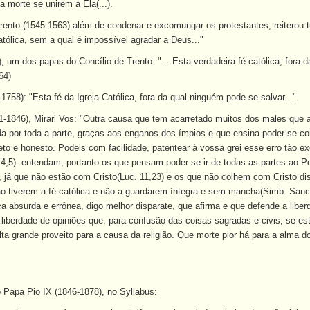
 morte se unirem a Ela(...).
 Trento (1545-1563) além de condenar e excomungar os protestantes, reiterou t
 católica, sem a qual é impossível agradar a Deus..."
 um dos papas do Concílio de Trento: "... Esta verdadeira fé católica, fora d
64)
758): "Esta fé da Igreja Católica, fora da qual ninguém pode se salvar...".
-1846), Mirari Vos: "Outra causa que tem acarretado muitos dos males que afl
da por toda a parte, graças aos enganos dos ímpios e que ensina poder-se con
to e honesto. Podeis com facilidade, patentear à vossa grei esse erro tão 
 4,5): entendam, portanto os que pensam poder-se ir de todas as partes ao 
o, já que não estão com Cristo(Luc. 11,23) e os que não colhem com Cristo 
ão tiverem a fé católica e não a guardarem íntegra e sem mancha(Simb. Sancti 
 absurda e errônea, digo melhor disparate, que afirma e que defende a liber
iberdade de opiniões que, para confusão das coisas sagradas e civis, se es
ta grande proveito para a causa da religião. Que morte pior há para a alma do
 Papa Pio IX (1846-1878), no Syllabus: