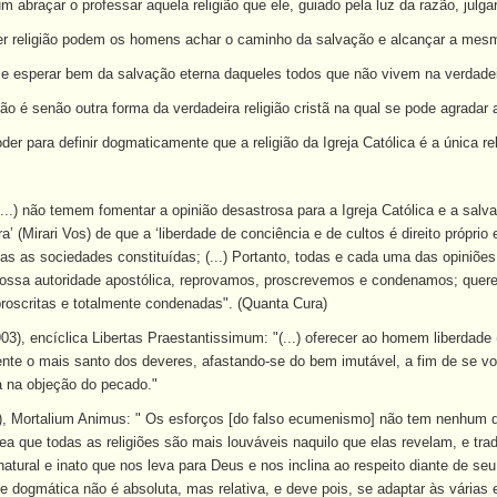
m abraçar o professar aquela religião que ele, guiado pela luz da razão, julga
er religião podem os homens achar o caminho da salvação e alcançar a mesm
 esperar bem da salvação eterna daqueles todos que não vivem na verdadeira
o é senão outra forma da verdadeira religião cristã na qual se pode agrada
der para definir dogmaticamente que a religião da Igreja Católica é a única rel
"(...) não temem fomentar a opinião desastrosa para a Igreja Católica e a s
ra’ (Mirari Vos) de que a ‘liberdade de conciência e de cultos é direito próprio
as as sociedades constituídas; (...) Portanto, todas e cada uma das opiniões
ossa autoridade apostólica, reprovamos, proscrevemos e condenamos; quere
proscritas e totalmente condenadas". (Quanta Cura)
3), encíclica Libertas Praestantissimum: "(...) oferecer ao homem liberdade (
e o mais santo dos deveres, afastando-se do bem imutável, a fim de se volta
 na objeção do pecado."
), Mortalium Animus: " Os esforços [do falso ecumenismo] não tem nenhum di
nea que todas as religiões são mais louváveis naquilo que elas revelam, e 
natural e inato que nos leva para Deus e nos inclina ao respeito diante de seu
 dogmática não é absoluta, mas relativa, e deve pois, se adaptar às várias 