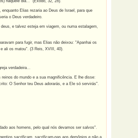
s) naquele dia..." (Êxodo, 32, 28).
 enquanto Elias rezaria ao Deus de Israel, para que
seria o Deus verdadeiro.
m deus, e talvez esteja em viagem, ou numa estalagem,
aravam para fugir, mas Elias não deixou: "Apanhai os
 ali os matou". (3 Reis, XVIII, 40).
eja verdadeira...
 reinos do mundo e a sua magnificência. E lhe disse:
crito: O Senhor teu Deus adorarás, e a Ele só servirás".
 dado aos homens, pelo qual nós devamos ser salvos".
gentios sacrificam, sacrificam-nas aos demônios e não a