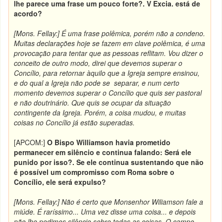
lhe parece uma frase um pouco forte?. V Excia. está de
acordo?
[Mons. Fellay:] É uma frase polêmica, porém não a condeno.
Muitas declarações hoje se fazem em clave polêmica, é uma
provocação para tentar que as pessoas reflitam. Vou dizer o
conceito de outro modo, direi que devemos superar o
Concílio, para retornar àquilo que a Igreja sempre ensinou,
e do qual a Igreja não pode se separar, e num certo
momento devemos superar o Concílio que quis ser pastoral
e não doutrinário. Que quis se ocupar da situação
contingente da Igreja. Porém, a coisa mudou, e muitas
coisas no Concílio já estão superadas.
[APCOM:]
O Bispo Williamson havia prometido
permanecer em silêncio e continua falando: Será ele
punido por isso?. Se ele continua sustentando que não
é possível um compromisso com Roma sobre o
Concílio, ele será expulso?
[Mons. Fellay:] Não é certo que Monsenhor Wiliamson fale a
miúde. É raríssimo... Uma vez disse uma coisa... e depois
não lhe pedimos silêncio sobre todas as coisas. O campo