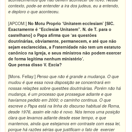
contexto, pode-se entender a ira dos judeus, eu a entendo,
e deploro o que aconteceu.
[APCOM:]
No Motu Proprio ‘Unitatem ecclesiam’ [SIC.
Exactamente é “Ecclesiæ Unitatem”. N. de T. para o
castelhano] o Papa afirma que ‘as questões
doutrinárias, obviamente, permanecem, e até que não
sejam esclarecidas, a Fraternidade não tem um estatuto
canônico na Igreja, e seus ministros não podem exercer
de forma legítima nenhum ministério’.
Que pensa disso V. Excia?
[Mons. Fellay:]
Penso que não é grande a mudança. O que
mudou é que essa nova disposição se concentrará em
nossas relações sobre questões doutrinárias. Porém não há
mudança, é um processo que prossegue adiante e que
havíamos pedido em 2000; o caminho continua. O que
escreve o Papa está na linha do discurso habitual de Roma,
desde 1976, assim ele não é novo. Nós temos uma posição
clara que levamos adiante desde esse tempo, e que
mantemos, ainda que estejamos em contraste com essa lei,
porque há razões sérias que justificam o fato de exercer