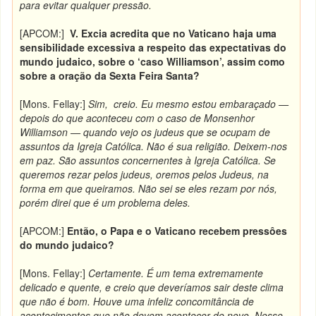
para evitar qualquer pressão.
[APCOM:]
V. Excia acredita que no Vaticano haja uma
sensibilidade excessiva a respeito das expectativas do
mundo judaico, sobre o ‘caso Williamson’, assim como
sobre a oração da Sexta Feira Santa?
[Mons. Fellay:]
Sim, creio. Eu mesmo estou embaraçado —
depois do que aconteceu com o caso de Monsenhor
Williamson — quando vejo os judeus que se ocupam de
assuntos da Igreja Católica. Não é sua religião. Deixem-nos
em paz. São assuntos concernentes à Igreja Católica. Se
queremos rezar pelos judeus, oremos pelos Judeus, na
forma em que queiramos. Não sei se eles rezam por nós,
porém direi que é um problema deles.
[APCOM:]
Então, o Papa e o Vaticano recebem pressôes
do mundo judaico?
[Mons. Fellay:]
Certamente. É um tema extremamente
delicado e quente, e creio que deveríamos sair deste clima
que não é bom. Houve uma infeliz concomitância de
acontecimentos que não devem acontecer de novo. Nesse