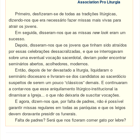
Association Pro Liturgia
Primeiro, desfizeram-se de todas as tradições litúrgicas,
dizendo-nos que era necessário fazer missas mais vivas para
atrair os jovens.
Em seguida, disseram-nos que as missas
new look
eram um
sucesso.
Depois, disseram-nos que os jovens que tinham sido atraídos
por essas celebrações dessacralizadas, e que se interrogavam
sobre uma eventual vocação sacerdotal, deviam poder encontrar
seminários abertos, acolhedores, modernos.
Então, depois de ter devastado a liturgia, liquidaram o
seminário diocesano e livraram-se dos candidatos ao sacerdócio
suspeitos de serem um pouco “clássicos” demais. E continuaram
a contar-nos que esse aniquilamento litúrgico-institucional ia
dinamisar a Igreja... o que não deixaria de suscitar vocações.
E agora, dizem-nos que, por falta de padres, não é possível
garantir missas regulares em todas as paróquias e que os leigos
devem doravante presidir os funerais.
Falta de padres? Será que nos fizeram comer gato por lebre?