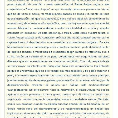
pues, tratando de ser fiel a esta orientación, el Padre Arrupe urgía a sus
compañeros a “hacer un coloquio”, un encuentro de persona a persona con Aquel
que ha de venir, el Cristo, “el modelo jamás pasado de moda y la fuente de toda
nueva inspiración”. El, que es la novedad, hace nuevos todos los componentes de
nuestro ser y de nuestra acción apostólica, tanto de hoy como de ayer. Hace revivir
nuestra fidelidad y nuestra audacia, nuestra espiritualidad en acción y nuestra
presencia en el mundo. De esta oración que mira a Cristo como nuestro futuro, el
Padre Arrupe sacaba como conclusión práctica que habrá cambios que no son ni
capitulaciones ni derrotas, sino una necesidad y un verdadero progreso. En esta
búsqueda de formas nuevas se pueden cometer errores, en parte debido al hecho
de que los cambios a veces han de ejecutarse según puntos de referencia que a
su vez están en movimiento; y en parte porque están en juego valores de signo
diferente que es necesario tener en cuenta con equilibrio. Con todo, sería todavía
un error mayor no intentar esta búsqueda. Toda esta renovación es tan delicada
porque la uniformidad que en otro tiempo era más accesible y se podía imponer a
priori, hoy resulta impracticable en un mundo caracterizado en su mayor parte por
la entrada en acción de nuevos países, por la relación con nuevas culturas y por la
descristianización creciente de países que habían sido tradicionalmente
evangelizadores. En este camino hacia la renovación, el Padre Arrupe ha podido
ayudar a tantas personas, a tanta gente, puesto que él mismo ha tenido que
seguir este camino que se le presentaba como un verdadero éxodo. Se trata,
según sus palabras cuando es elegido superior general de la Compañía, de un
éxodo radical lleno de incertidumbres y de responsabilidades; un éxodo que
implicaba el abandono de todo un conjunto de actitudes, de concepciones, de