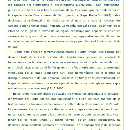
los caminos del progresismo o del integrismo (27.02.1982). Con anterioridad,
puesta su confianza en la fuerza espiritual de la Compañía, que se fundamenta en
la experiencia de Dios a través de San Ignacio, el Papa Pablo VI (1974) había
designado a la Compañía de Jesús como el lugar en el que la novedad del
Concilio debería tomar forma. “Vuestra Compañía, por así decirlo, es un test de la
vitalidad de la Iglesia a través de los siglos, constituye una especie de cruce de
caminos, en el que confluyen de una manera muy significativa las dificultades, las
tentaciones, los esfuerzos y las realizaciones, la perpetuidad y el éxito de la Iglesia
entera”.
Sobre esta línea de cumbres encontramos al Padre Arrupe, que camina por
delante. Trata de recibir la novedad del Concilio, en cuyo seno se desarrolla la
hermenéutica de la reforma, de la renovación en el interior de la continuidad con
una Iglesia viva, pues es el Señor quien da la Vida. Aplicando esta terminología
introducida por el papa Benedicto XVI, esta hermenéutica de la reforma se
distingue claramente de una hermenéutica de la ruptura y de la discontinuidad, en
la que el cambio se busca únicamente por el cambio, como si la Iglesia tuviera que
re-fundarse y no re-formarse (22.12.2005).
Estas referencias pontificias que acabo de mencionar, aplicadas a la actuación
renovadora del Padre Arrupe, podrían extrañar a quien lee este capítulo de la
historia postconciliar únicamente como un conflicto de la Compañía con el Papado.
La documentación de cartas y de discursos de los papas a los que he mencionado
no contradice en modo alguno las nuevas orientaciones defendidas con rigor y con
fervor por el Padre Arrupe. Al mismo tiempo, es un deber reconocerlo, tal
documentación contiene señales de precaución, de preocupación y de reservas