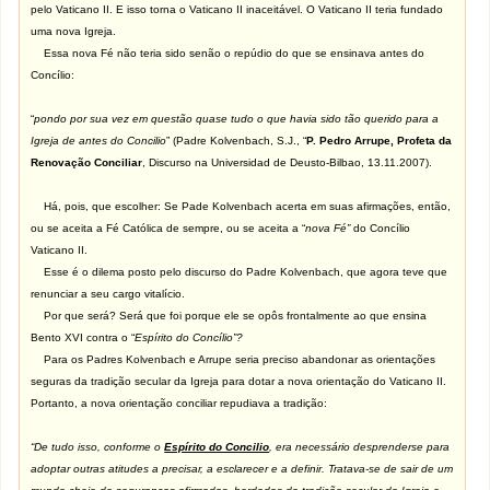
pelo Vaticano II. E isso torna o Vaticano II inaceitável. O Vaticano II teria fundado
uma nova Igreja.
Essa nova Fé não teria sido senão o repúdio do que se ensinava antes do
Concílio:
“
pondo por sua vez em questão quase tudo o que havia sido tão querido para a
Igreja de antes do Concilio
” (Padre Kolvenbach, S.J., “
P. Pedro Arrupe, Profeta da
Renovação Conciliar
, Discurso na Universidad de Deusto-Bilbao, 13.11.2007).
Há, pois, que escolher: Se Pade Kolvenbach acerta em suas afirmações, então,
ou se aceita a Fé Católica de sempre, ou se aceita a “
nova Fé”
do Concílio
Vaticano II.
Esse é o dilema posto pelo discurso do Padre Kolvenbach, que agora teve que
renunciar a seu cargo vitalício.
Por que será? Será que foi porque ele se opôs frontalmente ao que ensina
Bento XVI contra o “
Espírito do Concílio”?
Para os Padres Kolvenbach e Arrupe seria preciso abandonar as orientações
seguras da tradição secular da Igreja para dotar a nova orientação do Vaticano II.
Portanto, a nova orientação conciliar repudiava a tradição:
“De tudo isso, conforme o
Espírito do Concilio
, era necessário desprenderse para
adoptar outras atitudes a precisar, a esclarecer e a definir. Tratava-se de sair de um