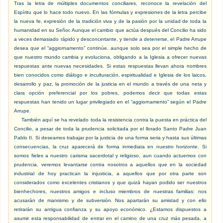
Tras la letra de múltiples documentos conciliares, reconoce la revelación del
Espíritu que lo hace todo nuevo. En las fórmulas y expresiones de la letra percibe
la nueva fe, expresión de la tradición viva y de la pasión por la unidad de toda la
humanidad en su Señor. Aunque el cambio que actúa después del Concilio ha sido
a veces demasiado rápido y desconcertante, y tiende a detenerse, el Padre Arrupe
desea que el “aggiornamento” continúe, aunque solo sea por el simple hecho de
que nuestro mundo cambia y evoluciona, obligando a la Iglesia a ofrecer nuevas
respuestas ante nuevas necesidades. Si estas respuestas llevan ahora nombres
bien conocidos como diálogo e inculturación, espiritualidad e Iglesia de los laicos,
desarrollo y paz, la promoción de la justicia en el mundo a través de una neta y
clara opción preferencial por los pobres, podemos decir que todas estas
respuestas han tenido un lugar privilegiado en el “aggiornamento” según el Padre
Arrupe.
También aquí se ha revelado toda la resistencia contra la puesta en práctica del
Concilio, a pesar de toda la prudencia solicitada por el llorado Santo Padre Juan
Pablo II. Si deseamos trabajar por la justicia de una forma seria y hasta sus últimas
consecuencias, la cruz aparecerá de forma inmediata en nuestro horizonte. Si
somos fieles a nuestro carisma sacerdotal y religioso, aun cuando actuemos con
prudencia, veremos levantarse contra nosotros a aquellos que en la sociedad
industrial de hoy practican la injusticia, a aquellos que por otra parte son
considerados como excelentes cristianos y que quizá hayan podido ser nuestros
bienhechores, nuestros amigos e incluso miembros de nuestras familias: nos
acusarán de marxismo y de subversión. Nos apartarán su amistad y con ello
retirarán su antigua confianza y su apoyo económico. ¿Estamos dispuestos a
asumir esta responsabilidad de entrar en el camino de una cruz más pesada, a