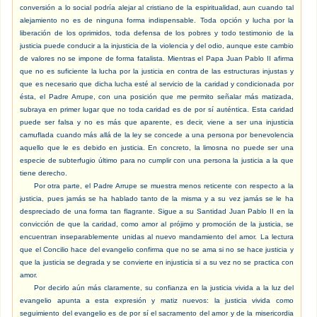
conversión a lo social podría alejar al cristiano de la espiritualidad, aun cuando tal
alejamiento no es de ninguna forma indispensable. Toda opción y lucha por la
liberación de los oprimidos, toda defensa de los pobres y todo testimonio de la
justicia puede conducir a la injusticia de la violencia y del odio, aunque este cambio
de valores no se impone de forma fatalista. Mientras el Papa Juan Pablo II afirma
que no es suficiente la lucha por la justicia en contra de las estructuras injustas y
que es necesario que dicha lucha esté al servicio de la caridad y condicionada por
ésta, el Padre Arrupe, con una posición que me permito señalar más matizada,
subraya en primer lugar que no toda caridad es de por sí auténtica. Esta caridad
puede ser falsa y no es más que aparente, es decir, viene a ser una injusticia
camuflada cuando más allá de la ley se concede a una persona por benevolencia
aquello que le es debido en justicia. En concreto, la limosna no puede ser una
especie de subterfugio último para no cumplir con una persona la justicia a la que
tiene derecho.
Por otra parte, el Padre Arrupe se muestra menos reticente con respecto a la
justicia, pues jamás se ha hablado tanto de la misma y a su vez jamás se le ha
despreciado de una forma tan flagrante. Sigue a su Santidad Juan Pablo II en la
convicción de que la caridad, como amor al prójimo y promoción de la justicia, se
encuentran inseparablemente unidas al nuevo mandamiento del amor. La lectura
que el Concilio hace del evangelio confirma que no se ama si no se hace justicia y
que la justicia se degrada y se convierte en injusticia si a su vez no se practica con
amor.
Por decirlo aún más claramente, su confianza en la justicia vivida a la luz del
evangelio apunta a esta expresión y matiz nuevos: la justicia vivida como
seguimiento del evangelio es de por sí el sacramento del amor y de la misericordia