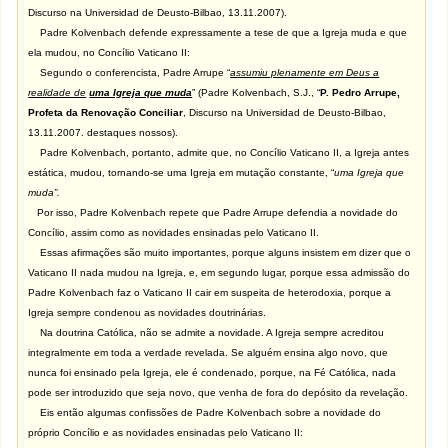
Discurso na Universidad de Deusto-Bilbao, 13.11.2007).
Padre Kolvenbach defende expressamente a tese de que a Igreja muda e que
ela mudou, no Concílio Vaticano II:
Segundo o conferencista, Padre Arrupe “
assumiu plenamente em Deus a
realidade de
uma Igreja que muda
” (Padre Kolvenbach, S.J., “
P. Pedro Arrupe,
Profeta da Renovação Conciliar
, Discurso na Universidad de Deusto-Bilbao,
13.11.2007. destaques nossos).
Padre Kolvenbach, portanto, admite que, no Concílio Vaticano II, a Igreja antes
estática, mudou, tornando-se uma Igreja em mutação constante, “
uma Igreja que
muda”.
Por isso, Padre Kolvenbach repete que Padre Arrupe defendia a novidade do
Concílio, assim como as novidades ensinadas pelo Vaticano II.
Essas afirmações são muito importantes, porque alguns insistem em dizer que o
Vaticano II nada mudou na Igreja, e, em segundo lugar, porque essa admissão do
Padre Kolvenbach faz o Vaticano II cair em suspeita de heterodoxia, porque a
Igreja sempre condenou as novidades doutrinárias.
Na doutrina Católica, não se admite a novidade. A Igreja sempre acreditou
integralmente em toda a verdade revelada. Se alguém ensina algo novo, que
nunca foi ensinado pela Igreja, ele é condenado, porque, na Fé Católica, nada
pode ser introduzido que seja novo, que venha de fora do depósito da revelação.
Eis então algumas confissões de Padre Kolvenbach sobre a novidade do
próprio Concílio e as novidades ensinadas pelo Vaticano II: