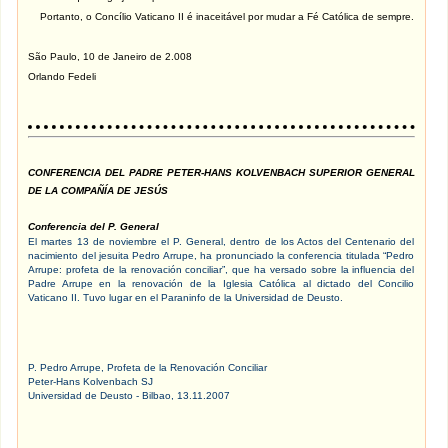
Portanto, o Concílio Vaticano II é inaceitável por mudar a Fé Católica de sempre.
São Paulo, 10 de Janeiro de 2.008
Orlando Fedeli
CONFERENCIA DEL PADRE PETER-HANS KOLVENBACH SUPERIOR GENERAL
DE LA COMPAÑÍA DE JESÚS
Conferencia del P. General
El martes 13 de noviembre el P. General, dentro de los Actos del Centenario del
nacimiento del jesuita Pedro Arrupe, ha pronunciado la conferencia titulada “Pedro
Arrupe: profeta de la renovación conciliar”, que ha versado sobre la influencia del
Padre Arrupe en la renovación de la Iglesia Católica al dictado del Concilio
Vaticano II. Tuvo lugar en el Paraninfo de la Universidad de Deusto.
P. Pedro Arrupe, Profeta de la Renovación Conciliar
Peter-Hans Kolvenbach SJ
Universidad de Deusto - Bilbao, 13.11.2007