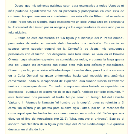
Deseo que mis primeras palabras sean para expresarles a todos Ustedes mi
más profundo agradecimiento por su presencia y participación en este ciclo de
conferencias que conmemora el nacimiento, en esta villa de Bilbao, del recordado
Padre Pedro Arrupe Gondra, hace exactamente un siglo. Agradezco en particular a
la Universidad de Deusto por su acogida y a los organizadores de este acto por su
feliz iniciativa.
El título de esta conferencia es “La figura y el mensaje del P. Pedro Arrupe”,
pero antes de entrar en materia debo hacerles una confesión. En cuanto su
sucesor como superior general de la Compañía de Jesús, mis encuentros
personales con él fueron, por desgracia, más bien raros. Yo vivía en el Próximo
Oriente, cuya situación explosiva es conocida por todos, y durante la larga guerra
civil del Líbano los contactos con Roma eran más bien difíciles y esporádicos.
Cuando, por fin, pude visitar al Padre Arrupe todos los días, pues los dos vivíamos
en la Curia General, su grave enfermedad hacía casi imposible una auténtica
conversación, dada su incapacidad de expresión, aun cuando tuviera ciertamente
tantos consejos que darme. Con todo, aunque estuviera limitada su capacidad de
expresarse, quedaba el testimonio de lo que había hablado por todo el mundo. Y
este testimonio nos presenta al Padre Arrupe como un testigo fiel del Concilio
Vaticano II. Algunos lo llamarán “el hombre de la utopía”, otros se referirán a él
como “un místico y un profeta para nuestro siglo”, otros, por fin, lo reconocerán
como aquel que ha hecho tantas cosas nuevas, en nombre del Señor que nos
dice, en el libro del Apocalipsis (Ap 21,5): “Mira, renuevo el universo”. Éste es el
aspecto característico de la figura y mensaje del Padre Pedro Arrupe que quisiera
destacar en el día de hoy.