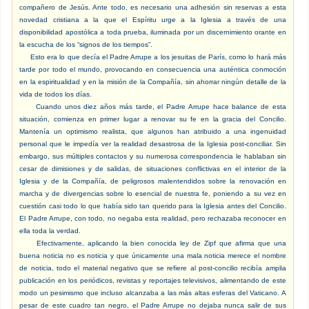
compañero de Jesús. Ante todo, es necesario una adhesión sin reservas a esta
novedad cristiana a la que el Espíritu urge a la Iglesia a través de una
disponibilidad apostólica a toda prueba, iluminada por un discernimiento orante en
la escucha de los “signos de los tiempos”.
Esto era lo que decía el Padre Arrupe a los jesuitas de París, como lo hará más
tarde por todo el mundo, provocando en consecuencia una auténtica conmoción
en la espiritualidad y en la misión de la Compañía, sin ahorrar ningún detalle de la
vida de todos los días.
Cuando unos diez años más tarde, el Padre Arrupe hace balance de esta
situación, comienza en primer lugar a renovar su fe en la gracia del Concilio.
Mantenía un optimismo realista, que algunos han atribuido a una ingenuidad
personal que le impedía ver la realidad desastrosa de la Iglesia post-conciliar. Sin
embargo, sus múltiples contactos y su numerosa correspondencia le hablaban sin
cesar de dimisiones y de salidas, de situaciones conflictivas en el interior de la
Iglesia y de la Compañía, de peligrosos malentendidos sobre la renovación en
marcha y de divergencias sobre lo esencial de nuestra fe, poniendo a su vez en
cuestión casi todo lo que había sido tan querido para la Iglesia antes del Concilio.
El Padre Arrupe, con todo, no negaba esta realidad, pero rechazaba reconocer en
ella toda la verdad.
Efectivamente, aplicando la bien conocida ley de Zipf que afirma que una
buena noticia no es noticia y que únicamente una mala noticia merece el nombre
de noticia, todo el material negativo que se refiere al post-concilio recibía amplia
publicación en los periódicos, revistas y reportajes televisivos, alimentando de este
modo un pesimismo que incluso alcanzaba a las más altas esferas del Vaticano. A
pesar de este cuadro tan negro, el Padre Arrupe no dejaba nunca salir de sus