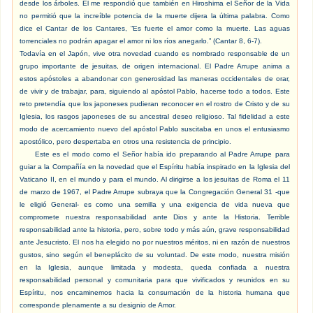
desde los árboles. Él me respondió que también en Hiroshima el Señor de la Vida
no permitió que la increíble potencia de la muerte dijera la última palabra. Como
dice el Cantar de los Cantares, “Es fuerte el amor como la muerte. Las aguas
torrenciales no podrán apagar el amor ni los ríos anegarlo.” (Cantar 8, 6-7).
Todavía en el Japón, vive otra novedad cuando es nombrado responsable de un
grupo importante de jesuitas, de origen internacional. El Padre Arrupe anima a
estos apóstoles a abandonar con generosidad las maneras occidentales de orar,
de vivir y de trabajar, para, siguiendo al apóstol Pablo, hacerse todo a todos. Este
reto pretendía que los japoneses pudieran reconocer en el rostro de Cristo y de su
Iglesia, los rasgos japoneses de su ancestral deseo religioso. Tal fidelidad a este
modo de acercamiento nuevo del apóstol Pablo suscitaba en unos el entusiasmo
apostólico, pero despertaba en otros una resistencia de principio.
Este es el modo como el Señor había ido preparando al Padre Arrupe para
guiar a la Compañía en la novedad que el Espíritu había inspirado en la Iglesia del
Vaticano II, en el mundo y para el mundo. Al dirigirse a los jesuitas de Roma el 11
de marzo de 1967, el Padre Arrupe subraya que la Congregación General 31 -que
le eligió General- es como una semilla y una exigencia de vida nueva que
compromete nuestra responsabilidad ante Dios y ante la Historia. Terrible
responsabilidad ante la historia, pero, sobre todo y más aún, grave responsabilidad
ante Jesucristo. El nos ha elegido no por nuestros méritos, ni en razón de nuestros
gustos, sino según el beneplácito de su voluntad. De este modo, nuestra misión
en la Iglesia, aunque limitada y modesta, queda confiada a nuestra
responsabilidad personal y comunitaria para que vivificados y reunidos en su
Espíritu, nos encaminemos hacia la consumación de la historia humana que
corresponde plenamente a su designio de Amor.