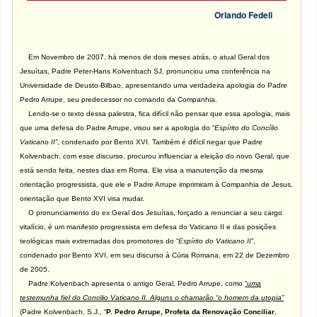
Orlando Fedeli
Em Novembro de 2007, há menos de dois meses atrás, o atual Geral dos
Jesuítas, Padre Peter-Hans Kolvenbach SJ, pronunciou uma conferência na
Universidade de Deusto-Bilbao, apresentando uma verdadeira apologia do Padre
Pedro Arrupe, seu predecessor no comando da Companhia.
Lendo-se o texto dessa palestra, fica difícil não pensar que essa apologia, mais
que uma defesa do Padre Arrupe, visou ser a apologia do “
Espírito do Concílio
Vaticano II”
, condenado por Bento XVI. Também é difícil negar que Padre
Kolvenbach, com esse discurso, procurou influenciar a eleição do novo Geral, que
está sendo feita, nestes dias em Roma. Ele visa a manutenção da mesma
orientação progressista, que ele e Padre Arrupe imprimiram à Companhia de Jesus,
orientação que Bento XVI visa mudar.
O pronunciamento do ex Geral dos Jesuítas, forçado a renunciar a seu cargo
vitalício, é um manifesto progressista em defesa do Vaticano II e das posições
teológicas mais extremadas dos promotores do “
Espírito do Vaticano II
”,
condenado por Bento XVI, em seu discurso à Cúria Romana, em 22 de Dezembro
de 2005.
Padre Kolvenbach apresenta o antigo Geral, Pedro Arrupe, como
“
uma
testemunha fiel do Concilio Vaticano II. Alguns o chamarão “o homem da utopia”
(Padre Kolvenbach, S.J., “
P. Pedro Arrupe, Profeta da Renovação Conciliar
,