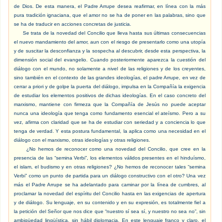
de Dios. De esta manera, el Padre Arrupe desea reafirmar, en línea con la más
pura tradición ignaciana, que el amor no se ha de poner en las palabras, sino que
se ha de traducir en acciones concretas de justicia.
Se trata de la novedad del Concilio que lleva hasta sus últimas consecuencias
el nuevo mandamiento del amor, aun con el riesgo de presentarlo como una utopía
y de suscitar la desconfianza y la sospecha al descubrir, desde esta perspectiva, la
dimensión social del evangelio. Cuando posteriormente aparezca la cuestión del
diálogo con el mundo, no solamente a nivel de las religiones y de los creyentes,
sino también en el contexto de las grandes ideologías, el padre Arrupe, en vez de
cerrar a priori y de golpe la puerta del diálogo, impulsa en la Compañía la exigencia
de estudiar los elementos positivos de dichas ideologías. En el caso concreto del
marxismo, mantiene con firmeza que la Compañía de Jesús no puede aceptar
nunca una ideología que tenga como fundamento esencial el ateísmo. Pero a su
vez, afirma con claridad que se ha de estudiar con seriedad y a conciencia lo que
tenga de verdad. Y esta postura fundamental, la aplica como una necesidad en el
diálogo con el marxismo, otras ideologías y otras religiones.
¿No hemos de reconocer como una novedad del Concilio, que cree en la
presencia de las “semina Verbi”, los elementos válidos presentes en el hinduísmo,
el islam, el budismo y en otras religiones? ¿No hemos de reconocer tales “semina
Verbi” como un punto de partida para un diálogo constructivo con el otro? Una vez
más el Padre Arrupe se ha adelantado para caminar por la línea de cumbres, al
proclamar la novedad del espíritu del Concilio hasta en las exigencias de apertura
y de diálogo. Su lenguaje, en su contenido y en su expresión, es totalmente fiel a
la petición del Señor que nos dice que “nuestro sí sea sí, y nuestro no sea no”, sin
ambigüedad lingüística, sin hábil diplomacia. En este lenguaje franco y claro, el