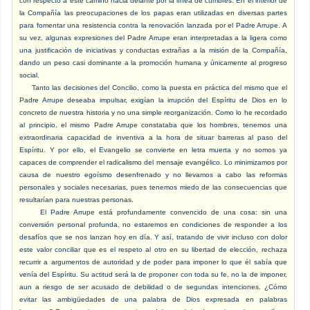
con respecto a este camino hacia delante por la línea de cumbres. En el interior de
la Compañía las preocupaciones de los papas eran utilizadas en diversas partes
para fomentar una resistencia contra la renovación lanzada por el Padre Arrupe. A
su vez, algunas expresiones del Padre Arrupe eran interpretadas a la ligera como
una justificación de iniciativas y conductas extrañas a la misión de la Compañía,
dando un peso casi dominante a la promoción humana y únicamente al progreso
social.
Tanto las decisiones del Concilio, como la puesta en práctica del mismo que el
Padre Arrupe deseaba impulsar, exigían la irrupción del Espíritu de Dios en lo
concreto de nuestra historia y no una simple reorganización. Como lo he recordado
al principio, el mismo Padre Arrupe constataba que los hombres, tenemos una
extraordinaria capacidad de inventiva a la hora de situar barreras al paso del
Espíritu. Y por ello, el Evangelio se convierte en letra muerta y no somos ya
capaces de comprender el radicalismo del mensaje evangélico. Lo minimizamos por
causa de nuestro egoísmo desenfrenado y no llevamos a cabo las reformas
personales y sociales necesarias, pues tenemos miedo de las consecuencias que
resultarían para nuestras personas.
El Padre Arrupe está profundamente convencido de una cosa: sin una
conversión personal profunda, no estaremos en condiciones de responder a los
desafíos que se nos lanzan hoy en día. Y así, tratando de vivir incluso con dolor
este valor conciliar que es el respeto al otro en su libertad de elección, rechaza
recurrir a argumentos de autoridad y de poder para imponer lo que él sabía que
venía del Espíritu. Su actitud será la de proponer con toda su fe, no la de imponer,
aun a riesgo de ser acusado de debilidad o de segundas intenciones. ¿Cómo
evitar las ambigüedades de una palabra de Dios expresada en palabras