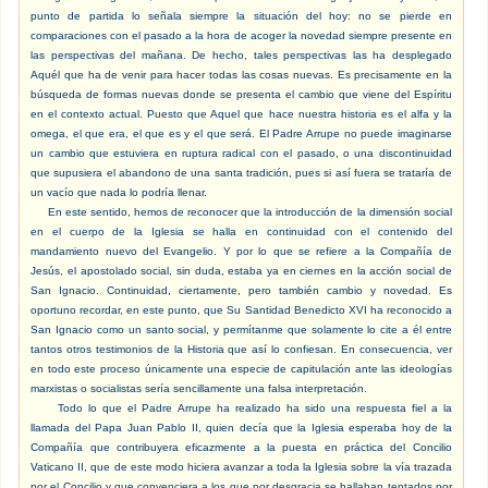
punto de partida lo señala siempre la situación del hoy: no se pierde en
comparaciones con el pasado a la hora de acoger la novedad siempre presente en
las perspectivas del mañana. De hecho, tales perspectivas las ha desplegado
Aquél que ha de venir para hacer todas las cosas nuevas. Es precisamente en la
búsqueda de formas nuevas donde se presenta el cambio que viene del Espíritu
en el contexto actual. Puesto que Aquel que hace nuestra historia es el alfa y la
omega, el que era, el que es y el que será. El Padre Arrupe no puede imaginarse
un cambio que estuviera en ruptura radical con el pasado, o una discontinuidad
que supusiera el abandono de una santa tradición, pues si así fuera se trataría de
un vacío que nada lo podría llenar.
En este sentido, hemos de reconocer que la introducción de la dimensión social
en el cuerpo de la Iglesia se halla en continuidad con el contenido del
mandamiento nuevo del Evangelio. Y por lo que se refiere a la Compañía de
Jesús, el apostolado social, sin duda, estaba ya en ciernes en la acción social de
San Ignacio. Continuidad, ciertamente, pero también cambio y novedad. Es
oportuno recordar, en este punto, que Su Santidad Benedicto XVI ha reconocido a
San Ignacio como un santo social, y permítanme que solamente lo cite a él entre
tantos otros testimonios de la Historia que así lo confiesan. En consecuencia, ver
en todo este proceso únicamente una especie de capitulación ante las ideologías
marxistas o socialistas sería sencillamente una falsa interpretación.
Todo lo que el Padre Arrupe ha realizado ha sido una respuesta fiel a la
llamada del Papa Juan Pablo II, quien decía que la Iglesia esperaba hoy de la
Compañía que contribuyera eficazmente a la puesta en práctica del Concilio
Vaticano II, que de este modo hiciera avanzar a toda la Iglesia sobre la vía trazada
por el Concilio y que convenciera a los que por desgracia se hallaban tentados por