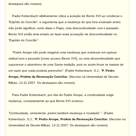
destaques são nossos).
Padre Kolvenbach sibilinamente critica a posição de Bento XVI ao condenar o
“Espírito do Concílio”, e argumenta que a mudança do que fora ensinado antes
não pode significar, como disse o Papa, uma descontinuidade com o passado.
Bento XVI então teria errado ao fazer essa acusação de descontinuidade no
“Espírito do Concílio”:
“
Padre Arrupe não pode imaginar uma mudança que estivesse em ruptura
radical com o passado
[como acusou Bento XVI]
, ou uma descontinuidade que
supusesse o abandono de uma Santa tradição, pois se assim fosse se trataria de
um vazio que nada poderia preencher”.
(Padre Kolvenbach, S.J., “
P. Pedro
Arrupe, Profeta da Renovação Conciliar
, Discurso na Universidad de Deusto-
Bilbao, 13.11.2007. Os destaques são nossos).
Para Padre Kolvenbach, por trás do Padre Arrupe, a continuidade exige
mudança, contrariamente ao que Bento XVI ensinou:
“Continuidade, certamente, porém também mudança e novidade” ”.
(Padre
Kolvenbach, S.J., “
P. Pedro Arrupe, Profeta da Renovação Conciliar
, Discurso na
Universidad de Deusto-Bilbao, 13.11.2007. Os destaques são nossos).