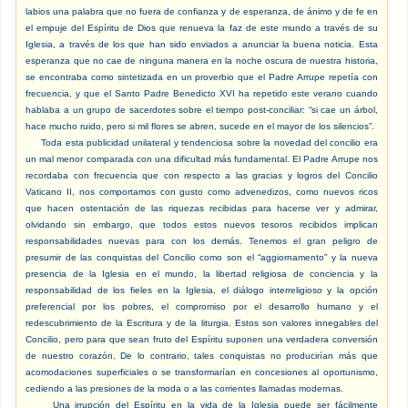
labios una palabra que no fuera de confianza y de esperanza, de ánimo y de fe en
el empuje del Espíritu de Dios que renueva la faz de este mundo a través de su
Iglesia, a través de los que han sido enviados a anunciar la buena noticia. Esta
esperanza que no cae de ninguna manera en la noche oscura de nuestra historia,
se encontraba como sintetizada en un proverbio que el Padre Arrupe repetía con
frecuencia, y que el Santo Padre Benedicto XVI ha repetido este verano cuando
hablaba a un grupo de sacerdotes sobre el tiempo post-conciliar: “si cae un árbol,
hace mucho ruido, pero si mil flores se abren, sucede en el mayor de los silencios”.
Toda esta publicidad unilateral y tendenciosa sobre la novedad del concilio era
un mal menor comparada con una dificultad más fundamental. El Padre Arrupe nos
recordaba con frecuencia que con respecto a las gracias y logros del Concilio
Vaticano II, nos comportamos con gusto como advenedizos, como nuevos ricos
que hacen ostentación de las riquezas recibidas para hacerse ver y admirar,
olvidando sin embargo, que todos estos nuevos tesoros recibidos implican
responsabilidades nuevas para con los demás. Tenemos el gran peligro de
presumir de las conquistas del Concilio como son el “aggiornamento” y la nueva
presencia de la Iglesia en el mundo, la libertad religiosa de conciencia y la
responsabilidad de los fieles en la Iglesia, el diálogo interreligioso y la opción
preferencial por los pobres, el compromiso por el desarrollo humano y el
redescubrimiento de la Escritura y de la liturgia. Estos son valores innegables del
Concilio, pero para que sean fruto del Espíritu suponen una verdadera conversión
de nuestro corazón. De lo contrario, tales conquistas no producirían más que
acomodaciones superficiales o se transformarían en concesiones al oportunismo,
cediendo a las presiones de la moda o a las corrientes llamadas modernas.
Una irrupción del Espíritu en la vida de la Iglesia puede ser fácilmente