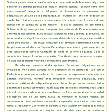
Sorbona y era la primera ocasión en la que pude verlo verdaderamente tal y como
quisieron los primeros jesuitas que fuera el “superior general”. Es decir, como “uno
entre nosotros”: acogedor y dialogante, sin formalidades de protocolo, sin
búsqueda de un culto de la personalidad. El Provincial de París, con el deseo de
quedar bien, había impuesto a sus compañeros la sotana, o por lo menos el traje
clerical con la camisa de cuello romano. Tal era la disciplina de ese tiempo.
Solamente dos jóvenes jesuitas, que provenían del norte de Europa, rompieron la
uniformidad del conjunto, pues estaban vestidos de traje y corbata. El provincial en
vano trataba de alejarlos o de esconderlos detrás de los demás jesuitas vestidos
“como Dios manda”. Para mayor embarazo del Provincial, casualmente fueron de
los primeros en saludar a su Superior General que se entretuvo gustosamente con
ellos conversando sobre la Compañía de Jesús en el norte de Europa y que él
conocía tan bien por los años de su exilio. El incidente, como se pueden imaginar,
no pasó desapercibido y dio pie a comentarios bien diversos.
Sucedió algo parecido al día siguiente. Dadas mis obligaciones en la
Universidad, yo no pude participar en el encuentro de los jesuitas de París con el
Padre Arrupe, pero por la noche en la comunidad se expresaron claramente las
distintas reacciones. Mientras unos mostraban reacciones entusiastas, otros
profirieron palabras de indignación pues el Padre Arrupe en su discurso había
quebrantado santas costumbres, había sacudido posiciones adquiridas tras largos
años al colocar a cada uno de sus auditores, de forma personal, con la novedad
del Espíritu que de una forma nueva ha irrumpido en nuestra historia. En
consecuencia, no es suficiente una conducta impecable, una fidelidad minuciosa y
formal al reglamento y al horario (ni siquiera al más tradicional y sagrado), ni basta
una observancia perfecta a cualquier punto de vista para ser un auténtico