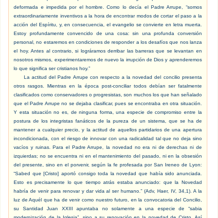
deformada e impedida por el hombre. Como lo decía el Padre Arrupe, “somos
extraordinariamente inventivos a la hora de encontrar modos de cortar el paso a la
acción del Espíritu, y, en consecuencia, el evangelio se convierte en letra muerta.
Estoy profundamente convencido de una cosa: sin una profunda conversión
personal, no estaremos en condiciones de responder a los desafíos que nos lanza
el hoy. Antes al contrario, si lográramos derribar las barreras que se levantan en
nosotros mismos, experimentaremos de nuevo la irrupción de Dios y aprenderemos
lo que significa ser cristianos hoy.”
La actitud del Padre Arrupe con respecto a la novedad del concilio presenta
otros rasgos. Mientras en la época post-conciliar todos debían ser fatalmente
clasificados como conservadores o progresistas, son muchos los que han señalado
que el Padre Arrupe no se dejaba clasificar, pues se encontraba en otra situación.
Y esta situación no es, de ninguna forma, una especie de compromiso entre la
postura de los integristas fanáticos de la pureza de un sistema, que se ha de
mantener a cualquier precio, y la actitud de aquellos partidarios de una apertura
incondicionada, con el riesgo de innovar con una radicalidad tal que no deja sino
vacíos y ruinas. Para el Padre Arrupe, la novedad no era ni de derechas ni de
izquierdas; no se encuentra ni en el mantenimiento del pasado, ni en la obsesión
del presente, sino en el porvenir, según la fe profesada por San Ireneo de Lyon:
“Sabed que [Cristo] aportó consigo toda la novedad que había sido anunciada.
Esto es precisamente lo que tiempo atrás estaba anunciado: que la Novedad
habría de venir para renovar y dar vida al ser humano.” (Adv, Haer, IV, 34,1). A la
luz de Aquél que ha de venir como nuestro futuro, en la convocatoria del Concilio,
su Santidad Juan XXIII apuntaba no solamente a una especie de “sabia
modernización de la Iglesia”, sino a su renovación en la novedad de Cristo. Así