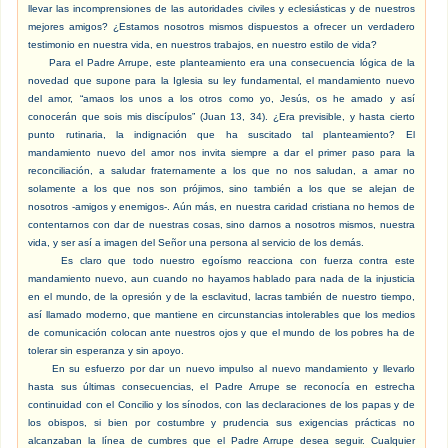
llevar las incomprensiones de las autoridades civiles y eclesiásticas y de nuestros
mejores amigos? ¿Estamos nosotros mismos dispuestos a ofrecer un verdadero
testimonio en nuestra vida, en nuestros trabajos, en nuestro estilo de vida?
Para el Padre Arrupe, este planteamiento era una consecuencia lógica de la
novedad que supone para la Iglesia su ley fundamental, el mandamiento nuevo
del amor, “amaos los unos a los otros como yo, Jesús, os he amado y así
conocerán que sois mis discípulos” (Juan 13, 34). ¿Era previsible, y hasta cierto
punto rutinaria, la indignación que ha suscitado tal planteamiento? El
mandamiento nuevo del amor nos invita siempre a dar el primer paso para la
reconciliación, a saludar fraternamente a los que no nos saludan, a amar no
solamente a los que nos son prójimos, sino también a los que se alejan de
nosotros -amigos y enemigos-. Aún más, en nuestra caridad cristiana no hemos de
contentarnos con dar de nuestras cosas, sino darnos a nosotros mismos, nuestra
vida, y ser así a imagen del Señor una persona al servicio de los demás.
Es claro que todo nuestro egoísmo reacciona con fuerza contra este
mandamiento nuevo, aun cuando no hayamos hablado para nada de la injusticia
en el mundo, de la opresión y de la esclavitud, lacras también de nuestro tiempo,
así llamado moderno, que mantiene en circunstancias intolerables que los medios
de comunicación colocan ante nuestros ojos y que el mundo de los pobres ha de
tolerar sin esperanza y sin apoyo.
En su esfuerzo por dar un nuevo impulso al nuevo mandamiento y llevarlo
hasta sus últimas consecuencias, el Padre Arrupe se reconocía en estrecha
continuidad con el Concilio y los sínodos, con las declaraciones de los papas y de
los obispos, si bien por costumbre y prudencia sus exigencias prácticas no
alcanzaban la línea de cumbres que el Padre Arrupe desea seguir. Cualquier