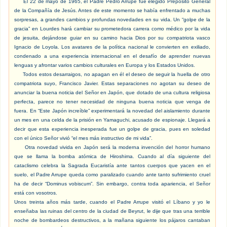
El 22 de mayo de 1965, el Padre Pedro Arrupe fue elegido Prepósito General
de la Compañía de Jesús. Antes de este momento se había enfrentado a muchas
sorpresas, a grandes cambios y profundas novedades en su vida. Un “golpe de la
gracia” en Lourdes hará cambiar su prometedora carrera como médico por la vida
de jesuita, dejándose guiar en su camino hacia Dios por su compatriota vasco
Ignacio de Loyola. Los avatares de la política nacional le convierten en exiliado,
condenado a una experiencia internacional en el desafío de aprender nuevas
lenguas y afrontar varios cambios culturales en Europa y los Estados Unidos.
Todos estos desarraigos, no apagan en él el deseo de seguir la huella de otro
compatriota suyo, Francisco Javier. Estas separaciones no agotan su deseo de
anunciar la buena noticia del Señor en Japón, que dotado de una cultura religiosa
perfecta, parece no tener necesidad de ninguna buena noticia que venga de
fuera. En “Este Japón increíble” experimentará la novedad del aislamiento durante
un mes en una celda de la prisión en Yamaguchi, acusado de espionaje. Llegará a
decir que esta experiencia inesperada fue un golpe de gracia, pues en soledad
con el único Señor vivió “el mes más instructivo de mi vida”.
Otra novedad vivida en Japón será la moderna invención del horror humano
que se llama la bomba atómica de Hiroshima. Cuando al día siguiente del
cataclismo celebra la Sagrada Eucaristía ante tantos cuerpos que yacen en el
suelo, el Padre Arrupe queda como paralizado cuando ante tanto sufrimiento cruel
ha de decir “Dominus vobiscum”. Sin embargo, contra toda apariencia, el Señor
está con vosotros.
Unos treinta años más tarde, cuando el Padre Arrupe visitó el Líbano y yo le
enseñaba las ruinas del centro de la ciudad de Beyrut, le dije que tras una terrible
noche de bombardeos destructivos, a la mañana siguiente los pájaros cantaban