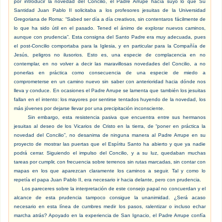
por introducir la novedad del Concilio, el Padre Arrupe hacía suyo lo que Su
Santidad Juan Pablo II solicitaba a los profesores jesuitas de la Universidad
Gregoriana de Roma: “Sabed ser día a día creativos, sin contentaros fácilmente de
lo que ha sido útil en el pasado. Tened el ánimo de explorar nuevos caminos,
aunque con prudencia”. Esta consigna del Santo Padre era muy adecuada, pues
el post-Concilio comportaba para la Iglesia, y en particular para la Compañía de
Jesús, peligros no ilusorios. Esto es, una especie de complacencia en no
contemplar, en no volver a decir las maravillosas novedades del Concilio, a no
ponerlas en práctica como consecuencia de una especie de miedo a
comprometerse en un camino nuevo sin saber con anterioridad hacia dónde nos
lleva y conduce. En ocasiones el Padre Arrupe se lamenta que también los jesuitas
fallan en el intento: los mayores por sentirse tentados huyendo de la novedad, los
más jóvenes por dejarse llevar por una precipitación inconsciente.
Sin embargo, esta resistencia pasiva que encuentra entre sus hermanos
jesuitas al deseo de los Vicarios de Cristo en la tierra, de “poner en práctica la
novedad del Concilio”, no desanima de ninguna manera al Padre Arrupe en su
proyecto de mostrar las puertas que el Espíritu Santo ha abierto y que ya nadie
podrá cerrar. Siguiendo el impulso del Concilio, y a su luz, quedaban muchas
tareas por cumplir, con frecuencia sobre terrenos sin rutas marcadas, sin contar con
mapas en los que aparezcan claramente los caminos a seguir. Tal y como lo
repetía el papa Juan Pablo II, era necesario ir hacia delante, pero con prudencia.
Los pareceres sobre la interpretación de este consejo papal no concuerdan y el
alcance de esta prudencia tampoco consigue la unanimidad. ¿Será acaso
necesario en esta línea de cumbres medir los pasos, ralentizar o incluso echar
marcha atrás? Apoyado en la experiencia de San Ignacio, el Padre Arrupe confía