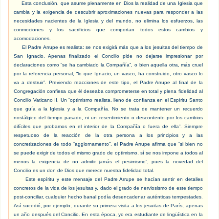
Esta conclusión, que asume plenamente en Dios la realidad de una Iglesia que
cambia y la exigencia de descubrir aproximaciones nuevas para responder a las
necesidades nacientes de la Iglesia y del mundo, no elimina los esfuerzos, las
conmociones y los sacrificios que comportan todos estos cambios y
acomodaciones.
El Padre Arrupe es realista: se nos exigirá más que a los jesuitas del tiempo de
San Ignacio. Apenas finalizado el Concilio pide no dejarse impresionar por
declaraciones como “se ha cambiado la Compañía”, o bien aquella otra, más cruel
por la referencia personal, “lo que Ignacio, un vasco, ha construido, otro vasco lo
va a destruir”. Previendo reacciones de este tipo, el Padre Arrupe al final de la
Congregación confiesa que él deseaba comprometerse en total y plena fidelidad al
Concilio Vaticano II. Un “optimismo realista, lleno de confianza en el Espíritu Santo
que guía a la Iglesia y a la Compañía. No se trata de mantener un recuerdo
nostálgico del tiempo pasado, ni un resentimiento o descontento por los cambios
difíciles que probamos en el interior de la Compañía o fuera de ella”. Siempre
respetuoso de la reacción de la otra persona a los principios y a las
concretizaciones de todo “aggiornamento”, el Padre Arrupe afirma que “si bien no
se puede exigir de todos el mismo grado de optimismo, sí se nos impone a todos al
menos la exigencia de no admitir jamás el pesimismo”, pues la novedad del
Concilio es un don de Dios que merece nuestra fidelidad total.
Este espíritu y este mensaje del Padre Arrupe se hacían sentir en detalles
concretos de la vida de los jesuitas y, dado el grado de nerviosismo de este tiempo
post-conciliar, cualquier hecho banal podía desencadenar auténticas tempestades.
Así sucedió, por ejemplo, durante su primera visita a los jesuitas de París, apenas
un año después del Concilio. En esta época, yo era estudiante de lingüística en la