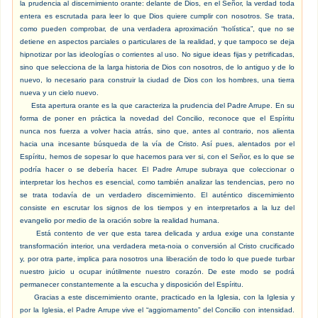
la prudencia al discernimiento orante: delante de Dios, en el Señor, la verdad toda
entera es escrutada para leer lo que Dios quiere cumplir con nosotros. Se trata,
como pueden comprobar, de una verdadera aproximación “holística”, que no se
detiene en aspectos parciales o particulares de la realidad, y que tampoco se deja
hipnotizar por las ideologías o corrientes al uso. No sigue ideas fijas y petrificadas,
sino que selecciona de la larga historia de Dios con nosotros, de lo antiguo y de lo
nuevo, lo necesario para construir la ciudad de Dios con los hombres, una tierra
nueva y un cielo nuevo.
Esta apertura orante es la que caracteriza la prudencia del Padre Arrupe. En su
forma de poner en práctica la novedad del Concilio, reconoce que el Espíritu
nunca nos fuerza a volver hacia atrás, sino que, antes al contrario, nos alienta
hacia una incesante búsqueda de la vía de Cristo. Así pues, alentados por el
Espíritu, hemos de sopesar lo que hacemos para ver si, con el Señor, es lo que se
podría hacer o se debería hacer. El Padre Arrupe subraya que coleccionar o
interpretar los hechos es esencial, como también analizar las tendencias, pero no
se trata todavía de un verdadero discernimiento. El auténtico discernimiento
consiste en escrutar los signos de los tiempos y en interpretarlos a la luz del
evangelio por medio de la oración sobre la realidad humana.
Está contento de ver que esta tarea delicada y ardua exige una constante
transformación interior, una verdadera meta-noia o conversión al Cristo crucificado
y, por otra parte, implica para nosotros una liberación de todo lo que puede turbar
nuestro juicio u ocupar inútilmente nuestro corazón. De este modo se podrá
permanecer constantemente a la escucha y disposición del Espíritu.
Gracias a este discernimiento orante, practicado en la Iglesia, con la Iglesia y
por la Iglesia, el Padre Arrupe vive el “aggiornamento” del Concilio con intensidad.