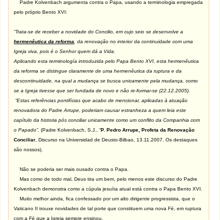
Padre Kolvenbach argumenta contra o Papa, usando a terminologia empregada
pelo próprio Bento XVI:
“Trata-se de receber a novidade do Concilio, em cujo seio se desenvolve a
hermenêutica da reforma
, da renovação no interior da continuidade com uma
Igreja viva, pois é o Senhor quem dá a Vida.
Aplicando esta terminología introduzida pelo Papa Bento XVI, esta hermenêutica
da reforma se distingue claramente de uma hermenêutica da ruptura e da
descontinuidade, na qual a mudança se busca unicamente pela mudança, como
se a Igreja tivesse que ser fundada de novo e não re-formar-se (22.12.2005).
“Estas referências pontifícias que acabo de mencionar, aplicadas à atuação
renovadora do Padre Arrupe, poderiam causar estranheza a quem leia este
capítulo da historia pós conciliar unicamente como um conflito da Companhia com
o Papado”.
(Padre Kolvenbach, S.J., “
P. Pedro Arrupe, Profeta da Renovação
Conciliar
, Discurso na Universidad de Deusto-Bilbao, 13.11.2007. Os destaques
são nossos).
Não se poderia ser mais ousado contra o Papa.
Mas como de todo mal, Deus tira um bem, pelo menos este discurso do Padre
Kolvenbach demonstra como a cúpula jesuíta atual está contra o Papa Bento XVI.
Muito melhor ainda, fica confessado por um alto dirigente progressista, que o
Vaticano II trouxe novidades de tal porte que constituem uma nova Fé, em ruptura
com a Fé que a Igreja sempre ensinou.