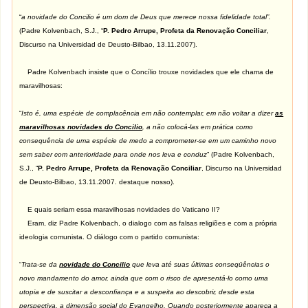
“
a novidade do Concilio é um dom de Deus que merece nossa fidelidade total”.
(Padre Kolvenbach, S.J., “
P. Pedro Arrupe, Profeta da Renovação Conciliar
,
Discurso na Universidad de Deusto-Bilbao, 13.11.2007).
Padre Kolvenbach insiste que o Concílio trouxe novidades que ele chama de
maravilhosas:
“
Isto é, uma espécie de complacência em não contemplar, em não voltar a dizer
as
maravilhosas novidades do Concilio
, a não colocá-las em prática como
consequência de uma espécie de medo a comprometer-se em um caminho novo
sem saber com anterioridade para onde nos leva e conduz
” (Padre Kolvenbach,
S.J., “
P. Pedro Arrupe, Profeta da Renovação Conciliar
, Discurso na Universidad
de Deusto-Bilbao, 13.11.2007. destaque nosso).
E quais seriam essa maravilhosas novidades do Vaticano II?
Eram, diz Padre Kolvenbach, o dialogo com as falsas religiões e com a própria
ideologia comunista. O diálogo com o partido comunista:
“
Trata-se da
novidade do Concilio
que leva até suas últimas conseqüências o
novo mandamento do amor, ainda que com o risco de apresentá-lo como uma
utopia e de suscitar a desconfiança e a suspeita ao descobrir, desde esta
perspectiva, a dimensão social do Evangelho. Quando posteriormente apareça a