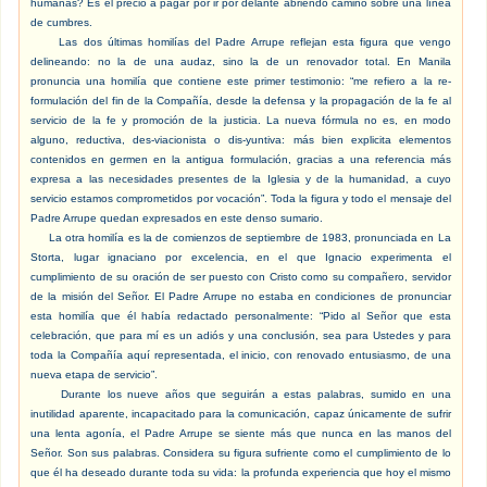
humanas? Es el precio a pagar por ir por delante abriendo camino sobre una línea
de cumbres.
Las dos últimas homilías del Padre Arrupe reflejan esta figura que vengo
delineando: no la de una audaz, sino la de un renovador total. En Manila
pronuncia una homilía que contiene este primer testimonio: “me refiero a la re-
formulación del fin de la Compañía, desde la defensa y la propagación de la fe al
servicio de la fe y promoción de la justicia. La nueva fórmula no es, en modo
alguno, reductiva, des-viacionista o dis-yuntiva: más bien explicita elementos
contenidos en germen en la antigua formulación, gracias a una referencia más
expresa a las necesidades presentes de la Iglesia y de la humanidad, a cuyo
servicio estamos comprometidos por vocación”. Toda la figura y todo el mensaje del
Padre Arrupe quedan expresados en este denso sumario.
La otra homilía es la de comienzos de septiembre de 1983, pronunciada en La
Storta, lugar ignaciano por excelencia, en el que Ignacio experimenta el
cumplimiento de su oración de ser puesto con Cristo como su compañero, servidor
de la misión del Señor. El Padre Arrupe no estaba en condiciones de pronunciar
esta homilía que él había redactado personalmente: “Pido al Señor que esta
celebración, que para mí es un adiós y una conclusión, sea para Ustedes y para
toda la Compañía aquí representada, el inicio, con renovado entusiasmo, de una
nueva etapa de servicio”.
Durante los nueve años que seguirán a estas palabras, sumido en una
inutilidad aparente, incapacitado para la comunicación, capaz únicamente de sufrir
una lenta agonía, el Padre Arrupe se siente más que nunca en las manos del
Señor. Son sus palabras. Considera su figura sufriente como el cumplimiento de lo
que él ha deseado durante toda su vida: la profunda experiencia que hoy el mismo