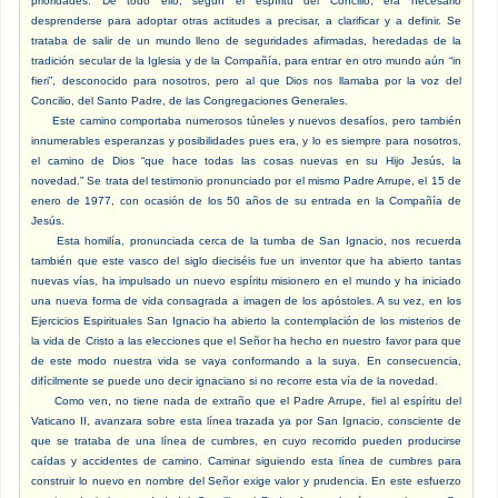
prioridades. De todo ello, según el espíritu del Concilio, era necesario
desprenderse para adoptar otras actitudes a precisar, a clarificar y a definir. Se
trataba de salir de un mundo lleno de seguridades afirmadas, heredadas de la
tradición secular de la Iglesia y de la Compañía, para entrar en otro mundo aún “in
fieri”, desconocido para nosotros, pero al que Dios nos llamaba por la voz del
Concilio, del Santo Padre, de las Congregaciones Generales.
Este camino comportaba numerosos túneles y nuevos desafíos, pero también
innumerables esperanzas y posibilidades pues era, y lo es siempre para nosotros,
el camino de Dios “que hace todas las cosas nuevas en su Hijo Jesús, la
novedad.” Se trata del testimonio pronunciado por el mismo Padre Arrupe, el 15 de
enero de 1977, con ocasión de los 50 años de su entrada en la Compañía de
Jesús.
Esta homilía, pronunciada cerca de la tumba de San Ignacio, nos recuerda
también que este vasco del siglo dieciséis fue un inventor que ha abierto tantas
nuevas vías, ha impulsado un nuevo espíritu misionero en el mundo y ha iniciado
una nueva forma de vida consagrada a imagen de los apóstoles. A su vez, en los
Ejercicios Espirituales San Ignacio ha abierto la contemplación de los misterios de
la vida de Cristo a las elecciones que el Señor ha hecho en nuestro favor para que
de este modo nuestra vida se vaya conformando a la suya. En consecuencia,
difícilmente se puede uno decir ignaciano si no recorre esta vía de la novedad.
Como ven, no tiene nada de extraño que el Padre Arrupe, fiel al espíritu del
Vaticano II, avanzara sobre esta línea trazada ya por San Ignacio, consciente de
que se trataba de una línea de cumbres, en cuyo recorrido pueden producirse
caídas y accidentes de camino. Caminar siguiendo esta línea de cumbres para
construir lo nuevo en nombre del Señor exige valor y prudencia. En este esfuerzo