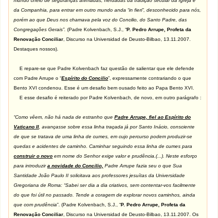
mundo cheio de seguranças afirmadas, herdadas da tradição secular da Igreja e
da Companhia, para entrar em outro mundo anda “in fieri”, desconhecido para nós,
porém ao que Deus nos chamava pela voz do Concilio, do Santo Padre, das
Congregações Gerais”.
(Padre Kolvenbach, S.J., “
P. Pedro Arrupe, Profeta da
Renovação Conciliar
, Discurso na Universidad de Deusto-Bilbao, 13.11.2007.
Destaques nossos).
E repare-se que Padre Kolvenbach faz questão de salientar que ele defende
com Padre Arrupe o “
Espírito do Concilio
”, expressamente contrariando o que
Bento XVI condenou. Esse é um desafio bem ousado feito ao Papa Bento XVI.
E esse desafio é reiterado por Padre Kolvenbach, de novo, em outro parágrafo :
“Como vêem, não há nada de estranho que
Padre Arrupe, fiel ao Espírito do
Vaticano II
, avançasse sobre essa linha traçada já por Santo Inácio, consciente
de que se tratava de uma linha de cumes, em cujo percurso podem produzir-se
quedas e acidentes de caminho. Caminhar seguindo essa linha de cumes para
construir o novo
em nome do Senhor exige valor e prudência.(...). Neste esforço
para introduzir
a novidade do Concilio,
Padre Arrupe fazia seu o que Sua
Santidade João Paulo II solicitava aos professores jesuítas da Universidade
Gregoriana de Roma: “Sabei ser dia a dia criativos, sem contentar-vos facilmente
do que foi útil no passado. Tende a coragem de explorar novos caminhos, ainda
que com prudência
”. (Padre Kolvenbach, S.J., “
P. Pedro Arrupe, Profeta da
Renovação Conciliar
, Discurso na Universidad de Deusto-Bilbao, 13.11.2007. Os