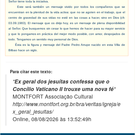
Señor tiene toda la iniciativa.
Este será también un mensaje vivido por todos los compañeros que se
encuentran en la plenitud de la vida activa: que no se agoten en el trabajo, que el
centro de gravedad de sus vidas no esté en las cosas a hacer, sino en Dios (cfr.
03.09.1983). El mensaje que os dirijo hoy, es un mensaje de plena disponibilidad
al Señor. Que busquemos sin cesar lo que hemos de hacer para su mayor servicio
y que lo pongamos en práctica del mejor modo posible, con amor, despojados de
todo. Tengamos un sentido muy personal de Dios.
Ésta es la figura y mensaje del Padre Pedro Arrupe nacido en esta Villa de
Bilbao hace un siglo.
Para citar este texto:
"
Ex geral dos jesuítas confessa que o
Concílio Vaticano II trouxe uma nova fé
"
MONTFORT Associação Cultural
http://www.montfort.org.br/bra/veritas/igreja/e
x_geral_jesuitas/
Online, 08/08/2026 às 13:52:49h