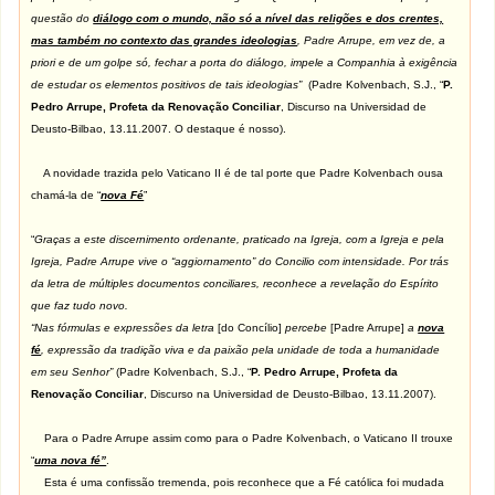
questão do
diálogo com o mundo, não só a nível das religões e dos crentes,
mas também no contexto das grandes ideologias
, Padre Arrupe, em vez de, a
priori e de um golpe só, fechar a porta do diálogo, impele a Companhia à exigência
de estudar os elementos positivos de tais ideologias”
(Padre Kolvenbach, S.J., “
P.
Pedro Arrupe, Profeta da Renovação Conciliar
, Discurso na Universidad de
Deusto-Bilbao, 13.11.2007. O destaque é nosso).
A novidade trazida pelo Vaticano II é de tal porte que Padre Kolvenbach ousa
chamá-la de “
nova Fé
”
“
Graças a este discernimento ordenante, praticado na Igreja, com a Igreja e pela
Igreja, Padre Arrupe vive o “aggiornamento” do Concilio com intensidade. Por trás
da letra de múltiples documentos conciliares, reconhece a revelação do Espírito
que faz tudo novo.
“Nas fórmulas e expressões da letra
[do Concílio]
percebe
[Padre Arrupe]
a
nova
fé
, expressão da tradição viva e da paixão pela unidade de toda a humanidade
em seu Senhor”
(Padre Kolvenbach, S.J., “
P. Pedro Arrupe, Profeta da
Renovação Conciliar
, Discurso na Universidad de Deusto-Bilbao, 13.11.2007).
Para o Padre Arrupe assim como para o Padre Kolvenbach, o Vaticano II trouxe
“
uma nova fé”
.
Esta é uma confissão tremenda, pois reconhece que a Fé católica foi mudada