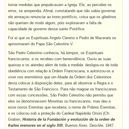
tomar medidas que prejudicavam a Igreja. Ele, ao perceber os
erros, se arrependia. Afinal, constatando que não sabia governar,
ele ameaçou renunciar ao trono pontifício, coisa que os gibelinos
não queriam de modo algum, pois exploravam a falta de
capacidade de governo desse santo Pontífice.
Foi aí que os Espirituais Angelo Clereno e Pedro de Macerata se
aproximaram do Papa São Celestino V.
São Pedro Celestino conhecia, há tempos, os Espirituais
franciscanos, e os recebeu com benevolência. Ouviu as suas
queixas e os atendeu além de toda a medida: desligou-os de toda
obediência com relação à Ordem Franciscana, e autorizou-os a
viver nos eremitérios que um Abade da Ordem dos Celestinos
devia colocar à disposição deles, para ali observar a Regra e o
Testamento de São Francisco. Para não magoar os franciscanos
com essas concessões, São Pedro Celestino não permitiu que
eles se denominassem Minoritas ou franciscanos, mas deu a
esse novos Eremitas que recebera, o nome de Pobres Eremitas,
e os colocou sob a proteção do Cardeal Napoleão Orsini.(Cfr.
Gratien,
Historia de la Fundación y evolución de la orden de
frailes menores en el siglo XIII
, Buenos Aires: Desclée, 1947.