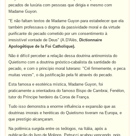
pecados de luxúria com pessoas que dirigia e mesmo com
Madame Guyon.
"E não faltam textos de Madame Guyon para estabelecer que ela
também professava o dogma da passividade moral e da virtude
purificante do pecado cometido por um consentimento à
irresistível vontade de Deus" (A.D'Alès,
Dictionnaire
Apologétique de la Foi Catholique).
Não é difícil perceber a relação dessa doutrina antinomista do
Quietismo com a doutrina gnóstico-cabalista da santidade do
pecado, e com o princípio moral luterano: "Crê firmemente, e peca
muitas vezes", o da justificação pela fé através do pecado.
Esta famosa e esotérica mística, Madame Guyon, foi
praticamente a orientadora do famoso Bispo de Cambrai, Fenélon,
tutor do Príncipe herdeiro da Coroa de França.
Tudo isso demonstra a enorme influência e expansão que as
doutrinas imorais e heréticas do Quietismo tiveram na Europa, e
que prestígio alcançaram.
Na polêmica surgida entre os teólogos, na Itália, após a
publicação do livro de Molinos, Petrucci acabou vencendo, pois