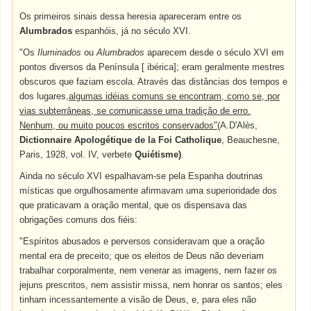
Os primeiros sinais dessa heresia apareceram entre os
Alumbrados
espanhóis, já no século XVI.
"Os
Iluminados
ou
Alumbrados
aparecem desde o século XVI em
pontos diversos da Península [ ibérica]; eram geralmente mestres
obscuros que faziam escola. Através das distâncias dos tempos e
dos lugares,
algumas idéias comuns se encontram, como se, por
vias subterrâneas, se comunicasse uma tradição de erro.
Nenhum, ou muito poucos escritos conservados"
(A.D'Alès,
Dictionnaire Apologétique de la Foi Catholique
, Beauchesne,
Paris, 1928, vol. IV, verbete
Quiétisme)
.
Ainda no século XVI espalhavam-se pela Espanha doutrinas
místicas que orgulhosamente afirmavam uma superioridade dos
que praticavam a oração mental, que os dispensava das
obrigações comuns dos fiéis:
"Espíritos abusados e perversos consideravam que a oração
mental era de preceito; que os eleitos de Deus não deveriam
trabalhar corporalmente, nem venerar as imagens, nem fazer os
jejuns prescritos, nem assistir missa, nem honrar os santos; eles
tinham incessantemente a visão de Deus, e, para eles não