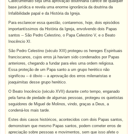
Catecumenato seja uma aprovação doutrinária carece de qualquer
base jurídica e revela uma enorme ignorância da doutrina da
Infalibilidade papal e da História da Igreja.
Para esclarecer essa questão, contaremos, hoje, dois episódios
importantíssimos da História da Igreja, envolvendo dois Papas
santos -- São Pedro Celestino, o Papa Celestino V, e o Beato
Inocêncio XI.
São Pedro Celestino (século XIII) protegeu os hereges Espirituais
franciscanos, cujos erros já haviam sido condenados por Papas
anteriores, chegando a fundar para eles uma ordem religiosa.
Essa proteção de um Papa santo a um grupo herético não
significou -- é óbvio -- a aprovação dos erros milenaristas e
joaquimitas desse grupo herético.
O Beato Inocêncio (século XVII) durante certo tempo, enganado
pela fama de piedade de algumas pessoas, protegeu os quietistas
seguidores de Miguel de Molinos, vindo, graças a Deus, a
condená-los mais tarde.
Estes dois casos históricos, acontecidos com dois Papas santos,
demonstram que mesmo Papas santos, podem cometer erros de
apreciação sobre pessoas e movimentos, sem que isso afete o