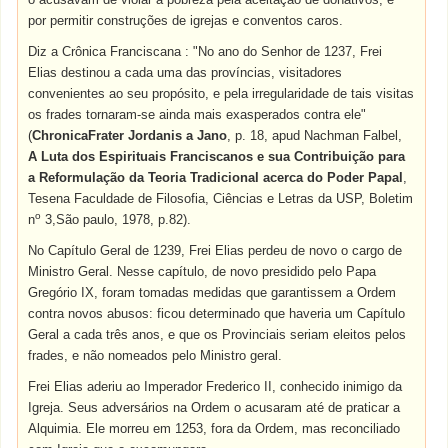
por permitir construções de igrejas e conventos caros.
Diz a Crônica Franciscana : "No ano do Senhor de 1237, Frei
Elias destinou a cada uma das províncias, visitadores
convenientes ao seu propósito, e pela irregularidade de tais visitas
os frades tornaram-se ainda mais exasperados contra ele"
(
ChronicaFrater Jordanis a Jano
, p. 18, apud Nachman Falbel,
A Luta dos Espirituais Franciscanos e sua Contribuição para
a Reformulação da Teoria Tradicional acerca do Poder Papal
,
Tesena Faculdade de Filosofia, Ciências e Letras da USP, Boletim
o
n
3,São paulo, 1978, p.82).
No Capítulo Geral de 1239, Frei Elias perdeu de novo o cargo de
Ministro Geral. Nesse capítulo, de novo presidido pelo Papa
Gregório IX, foram tomadas medidas que garantissem a Ordem
contra novos abusos: ficou determinado que haveria um Capítulo
Geral a cada três anos, e que os Provinciais seriam eleitos pelos
frades, e não nomeados pelo Ministro geral.
Frei Elias aderiu ao Imperador Frederico II, conhecido inimigo da
Igreja. Seus adversários na Ordem o acusaram até de praticar a
Alquimia. Ele morreu em 1253, fora da Ordem, mas reconciliado