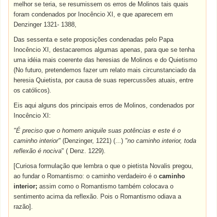
melhor se teria, se resumissem os erros de Molinos tais quais
foram condenados por Inocêncio XI, e que aparecem em
Denzinger 1321- 1388,
Das sessenta e sete proposições condenadas pelo Papa
Inocêncio XI, destacaremos algumas apenas, para que se tenha
uma idéia mais coerente das heresias de Molinos e do Quietismo
(No futuro, pretendemos fazer um relato mais circunstanciado da
heresia Quietista, por causa de suas repercussões atuais, entre
os católicos).
Eis aqui alguns dos principais erros de Molinos, condenados por
Inocêncio XI:
"É preciso que o homem aniquile suas potências e este é o
caminho interior"
(Denzinger, 1221) (...)
"no caminho interior, toda
reflexão é nociva
" ( Denz. 1229).
[Curiosa formulação que lembra o que o pietista Novalis pregou,
ao fundar o Romantismo: o caminho verdadeiro é o
caminho
interior;
assim como o Romantismo também colocava o
sentimento acima da reflexão. Pois o Romantismo odiava a
razão].