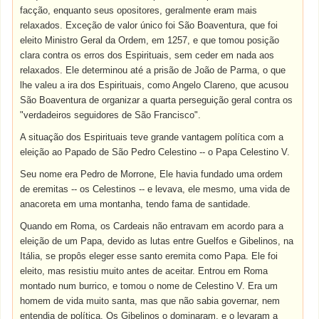
facção, enquanto seus opositores, geralmente eram mais
relaxados. Exceção de valor único foi São Boaventura, que foi
eleito Ministro Geral da Ordem, em 1257, e que tomou posição
clara contra os erros dos Espirituais, sem ceder em nada aos
relaxados. Ele determinou até a prisão de João de Parma, o que
lhe valeu a ira dos Espirituais, como Angelo Clareno, que acusou
São Boaventura de organizar a quarta perseguição geral contra os
"verdadeiros seguidores de São Francisco".
A situação dos Espirituais teve grande vantagem política com a
eleição ao Papado de São Pedro Celestino -- o Papa Celestino V.
Seu nome era Pedro de Morrone, Ele havia fundado uma ordem
de eremitas -- os Celestinos -- e levava, ele mesmo, uma vida de
anacoreta em uma montanha, tendo fama de santidade.
Quando em Roma, os Cardeais não entravam em acordo para a
eleição de um Papa, devido as lutas entre Guelfos e Gibelinos, na
Itália, se propôs eleger esse santo eremita como Papa. Ele foi
eleito, mas resistiu muito antes de aceitar. Entrou em Roma
montado num burrico, e tomou o nome de Celestino V. Era um
homem de vida muito santa, mas que não sabia governar, nem
entendia de política. Os Gibelinos o dominaram, e o levaram a