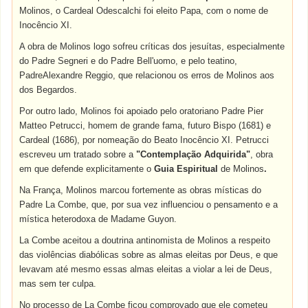
Molinos, o Cardeal Odescalchi foi eleito Papa, com o nome de
Inocêncio XI.
A obra de Molinos logo sofreu críticas dos jesuítas, especialmente
do Padre Segneri e do Padre Bell'uomo, e pelo teatino,
PadreAlexandre Reggio, que relacionou os erros de Molinos aos
dos Begardos.
Por outro lado, Molinos foi apoiado pelo oratoriano Padre Pier
Matteo Petrucci, homem de grande fama, futuro Bispo (1681) e
Cardeal (1686), por nomeação do Beato Inocêncio XI. Petrucci
escreveu um tratado sobre a
"Contemplação Adquirida"
, obra
em que defende explicitamente o
Guia Espiritual
de Molinos
.
Na França, Molinos marcou fortemente as obras místicas do
Padre La Combe, que, por sua vez influenciou o pensamento e a
mística heterodoxa de Madame Guyon.
La Combe aceitou a doutrina antinomista de Molinos a respeito
das violências diabólicas sobre as almas eleitas por Deus, e que
levavam até mesmo essas almas eleitas a violar a lei de Deus,
mas sem ter culpa.
No processo de La Combe ficou comprovado que ele cometeu