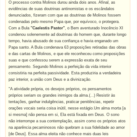
O processo contra Molinos durou ainda dois anos. Afinal, as
evidências de suas doutrinas antinomistas e os escândalos
denunciados, fizeram com que as doutrinas de Molinos fossem
condenadas pelo mesmo Papa que, por equívoco, o protegera.
Com a Bula
"Caelestis Pastor"
, o Bem aventurado Inocêncio XI
condenou solenemente ad doutrinas do homem que, durante longo
tempo, havia abusado de sua confiança e havia enganado um
Papa santo. A Bula condenava 63 proposições retiradas das obras
e das cartas de Molinos, e que ele reconheceu como proposições
suas e que confessou serem a expressão exata de seu
pensamento. Segundo Molinos a perfeição da vida interior
consistiria na perfeita passividade. Esta produziria a verdadeira
paz interior, a união com Deus e a divinização.
"A atividade própria, os desejos próprios, os pensamentos
próprios seriam os grandes inimigos da alma.(...) Resistir às
tentações, ganhar indulgências, praticar penitências, repetir
orações vocais seria coisa inútil, nesse estágio.Um alma morta [a
si mesma] não pensa em si, Ela está fixada em Deus. O sono
não interrompe a sua contemplação, assim como os próprios atos
na aparência pecaminosos não quebram a sua fidelidade ao amor
[de Deus]. Essa alma eleita não conhece mais duas leis