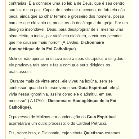
contrárias. Ela conhece uma só lei: a de Deus, que é seu centro,
sua luz e sua paz. Capaz de conhecer o pecado, de fato ela não
peca, ainda que ao olhar terreno e grosseiro dos homens, possa
parecer que ela viola os preceitos do decálogo e da Igreja. Por um
desígnio insondável, Deus, para desapropriar de si mesma uma
alma eleita, a induz, por violência diabólica, a cair nos pecados
que lhe causam mais horror" (A.D'Alès,
Dictionnaire
Apologétique de la Foi Catholique).
Molinos não apenas ensinava isso a seus discípulos e dirigidos:
ele praticava tais atos e fazia com que seus dirigidos os
praticassem.
"Durante mais de vinte anos, ele viveu na luxúria, sem se
confessar; quando ele escreveu o seu
Guia Espiritual
, ele já
vivia nessa ignomínia, assim como ele o admitiu, em seu
processo" ( A.D'Alès,
Dictionnaire Apologétique de la Foi
Catholique).
O processo de Molinos e a condenação do
Guia Espiritual
acarretaram um outro processo; o do Cardeal Petrucci.
Diz, sobre isso, o Dicionário, cujo vebete
Quietismo
estamos