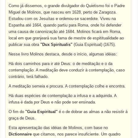
Como já dissemos, o grande divulgador do Quietismo foi o Padre
Miguel de Molinos, que nasceu em 1628, perto de Zaragoza.
Estudou com os Jesuítas e ordenou-se sacerdote. Viveu na
Espanha até 1664, quando partiu para Roma, onde foi defender
uma causa de canonização até 1684. Molinos ficará em Roma,
local em que granjeará sua fama de mestre de espititualidade ao
publicar sua obra
"Dux Spiritualis"
(Guia Espiritual) (1675).
Nesse livro Molinos destaca, desde o início, algumas idéias:
Há dois caminhos para ir até Deus: o de meditação e o da
contemplação. A meditação deve conduzir à contemplação, caso
contrário, terá falhado.
A meditação semeia e procura. A contemplação colhe e encontra.
Há duas espécies de contemplação a infusa e a adquirida. A
infusa é dada por Deus e não pode ser ensinada.
O fim do
"Guia Espiritual"
é o de dobrar as almas a não resistir à
graça de Deus.
Esta apresentação das idéias de Molinos, com base no
Dictionnaire
que citamos, nos parece insuficiente. Um quadro