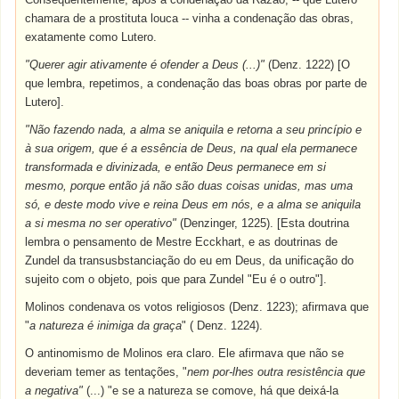
chamara de a prostituta louca -- vinha a condenação das obras,
exatamente como Lutero.
"Querer agir ativamente é ofender a Deus (...)"
(Denz. 1222) [O
que lembra, repetimos, a condenação das boas obras por parte de
Lutero].
"Não fazendo nada, a alma se aniquila e retorna a seu princípio e
à sua origem, que é a essência de Deus, na qual ela permanece
transformada e divinizada, e então Deus permanece em si
mesmo, porque então já não são duas coisas unidas, mas uma
só, e deste modo vive e reina Deus em nós, e a alma se aniquila
a si mesma no ser operativo"
(Denzinger, 1225). [Esta doutrina
lembra o pensamento de Mestre Ecckhart, e as doutrinas de
Zundel da transusbstanciação do eu em Deus, da unificação do
sujeito com o objeto, pois que para Zundel "Eu é o outro"].
Molinos condenava os votos religiosos (Denz. 1223); afirmava que
"
a natureza é inimiga da graça
" ( Denz. 1224).
O antinomismo de Molinos era claro. Ele afirmava que não se
deveriam temer as tentações, "
nem por-lhes outra resistência que
a negativa"
(...) "e se a natureza se comove, há que deixá-la