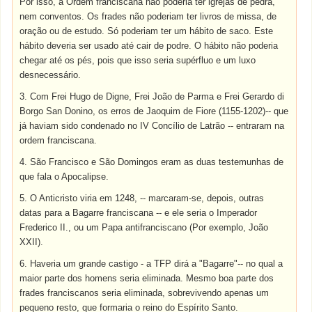
Por isso, a Ordem franciscana não poderia ter igrejas de pedra,
nem conventos. Os frades não poderiam ter livros de missa, de
oração ou de estudo. Só poderiam ter um hábito de saco. Este
hábito deveria ser usado até cair de podre. O hábito não poderia
chegar até os pés, pois que isso seria supérfluo e um luxo
desnecessário.
3. Com Frei Hugo de Digne, Frei João de Parma e Frei Gerardo di
Borgo San Donino, os erros de Jaoquim de Fiore (1155-1202)-- que
já haviam sido condenado no IV Concílio de Latrão -- entraram na
ordem franciscana.
4. São Francisco e São Domingos eram as duas testemunhas de
que fala o Apocalipse.
5. O Anticristo viria em 1248, -- marcaram-se, depois, outras
datas para a Bagarre franciscana -- e ele seria o Imperador
Frederico II., ou um Papa antifranciscano (Por exemplo, João
XXII).
6. Haveria um grande castigo - a TFP dirá a "Bagarre"-- no qual a
maior parte dos homens seria eliminada. Mesmo boa parte dos
frades franciscanos seria eliminada, sobrevivendo apenas um
pequeno resto, que formaria o reino do Espírito Santo.