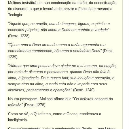
Molinos insistitrá em sua condenação da razão, da conceituação,
do discurso, o que o levará a desprezar a Filosofia e mesmo a
Teologia:
"Aquele que, na oração, usa de imagens, figuras, espécies e
conceitos próprios, não adora a Deus em espírito e verdade"
(Denz. 1238).
"Quem ama a Deus ao modo como a razão argumenta e o
entendimento compreende, não ama o verdadeiro Deus"
(Denz.
1239).
"Afirmar que uma pessoa deve ajudar-se a si mesma, na oração,
por meio de discurso e pensamento, quando Deus não fala à
alma, é ignorância. Deus nunca fala; sua locução é operação, e
sempre atua na alma, quando esta não o impede com seus
discursos, pensamentos e operações"
(Denz. 1240).
Noutra passagem, Molinos afirma que "
Os defeitos nascem da
reflexão"
(Denz. 1278).
Como se vê, o Quietismo, como a Gnose, condenava a
inteligência.
Conseqüentemente, após a condenação da Razão, -- que Lutero