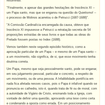
resumindo:
"Finalmente, e apesar das grandes hesitações de Inocêncio XI --
um Papa santo, mas que se enganou na questão do Quietismo! --
o processo de Molinos acarretou o de Petrucci (1687-1688)".
"A Comissão Cardinalícia encarregada da causa, obteve que
Inocêncio XI impusesse a Petrucci a retratação secreta de 54
proposições extraídas de seus livros e que todas as obras do
Prelado fossem postas no Index (1688).
Vemos também neste segundo episódio histórico, como a
aprovação particular de um Papa -- e mesmo de um Papa santo --
a um movimento, não significa, de si, que esse movimento tenha
doutrina correta.
Um Papa, mesmo que seja pessoalmente santo, pode se enganar,
em seu julgamento pessoal, particular e concreto, a respeito de
um movimento, ou de uma pessoa. A Infalibilidade pontifícia em
nada fica afetada nesses casos, pois o Papa é infalível quando se
pronuncia ex cathedra, isto é, quando trata de fé ou de moral, com
a autoridade de Vigário de Cristo, ensinando toda a Igreja, com
vontade de definir uma questão, aprovando uma tese como certa
e condenando a oposta como errada. Em um posicionamento