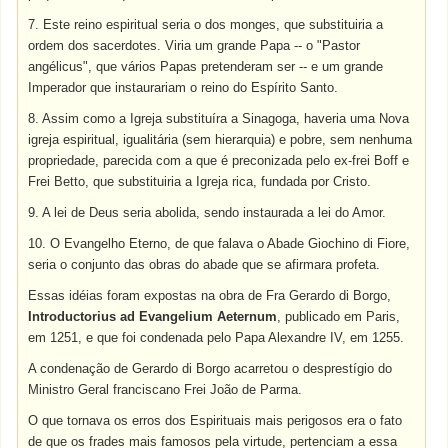
7. Este reino espiritual seria o dos monges, que substituiria a
ordem dos sacerdotes. Viria um grande Papa -- o "Pastor
angélicus", que vários Papas pretenderam ser -- e um grande
Imperador que instaurariam o reino do Espírito Santo.
8. Assim como a Igreja substituíra a Sinagoga, haveria uma Nova
igreja espiritual, igualitária (sem hierarquia) e pobre, sem nenhuma
propriedade, parecida com a que é preconizada pelo ex-frei Boff e
Frei Betto, que substituiria a Igreja rica, fundada por Cristo.
9. A lei de Deus seria abolida, sendo instaurada a lei do Amor.
10. O Evangelho Eterno, de que falava o Abade Giochino di Fiore,
seria o conjunto das obras do abade que se afirmara profeta.
Essas idéias foram expostas na obra de Fra Gerardo di Borgo,
Introductorius ad Evangelium Aeternum
, publicado em Paris,
em 1251, e que foi condenada pelo Papa Alexandre IV, em 1255.
A condenação de Gerardo di Borgo acarretou o desprestígio do
Ministro Geral franciscano Frei João de Parma.
O que tornava os erros dos Espirituais mais perigosos era o fato
de que os frades mais famosos pela virtude, pertenciam a essa