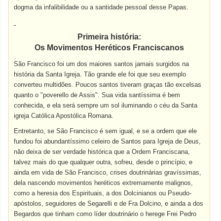
dogma da infalibilidade ou a santidade pessoal desse Papas.
Primeira história:
Os Movimentos Heréticos Franciscanos
São Francisco foi um dos maiores santos jamais surgidos na
história da Santa Igreja. Tão grande ele foi que seu exemplo
converteu multidões. Poucos santos tiveram graças tão excelsas
quanto o "poverello de Assis". Sua vida santíssima é bem
conhecida, e ela será sempre um sol iluminando o céu da Santa
igreja Católica Apostólica Romana.
Entretanto, se São Francisco é sem igual, e se a ordem que ele
fundou foi abundantíssimo celeiro de Santos para Igreja de Deus,
não deixa de ser verdade histórica que a Ordem Franciscana,
talvez mais do que qualquer outra, sofreu, desde o princípio, e
ainda em vida de São Francisco, crises doutrinárias gravíssimas,
dela nascendo movimentos heréticos extremamente malignos,
como a heresia dos Espirituais, a dos Dolcinianos ou Pseudo-
apóstolos, seguidores de Segarelli e de Fra Dolcino, e ainda a dos
Begardos que tinham como líder doutrinário o herege Frei Pedro