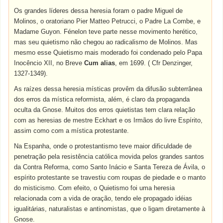
Os grandes líderes dessa heresia foram o padre Miguel de
Molinos, o oratoriano Pier Matteo Petrucci, o Padre La Combe, e
Madame Guyon. Fénelon teve parte nesse movimento herético,
mas seu quietismo não chegou ao radicalismo de Molinos. Mas
mesmo esse Quietismo mais moderado foi condenado pelo Papa
Inocêncio XII, no Breve
Cum alias
, em 1699. ( Cfr Denzinger,
1327-1349).
As raízes dessa heresia místicas provêm da difusão subterrânea
dos erros da mística reformista, além, é claro da propaganda
oculta da Gnose. Muitos dos erros quietistas tem clara relação
com as heresias de mestre Eckhart e os Irmãos do livre Espírito,
assim como com a mística protestante.
Na Espanha, onde o protestantismo teve maior dificuldade de
penetração pela resistência católica movida pelos grandes santos
da Contra Reforma, como Santo Inácio e Santa Tereza de Ávila, o
espírito protestante se travestiu com roupas de piedade e o manto
do misticismo. Com efeito, o Quietismo foi uma heresia
relacionada com a vida de oração, tendo ele propagado idéias
igualitárias, naturalistas e antinomistas, que o ligam diretamente à
Gnose.