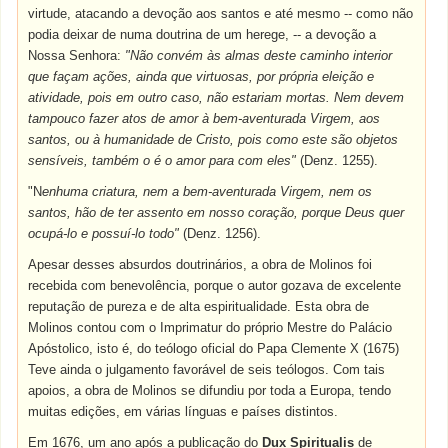
virtude, atacando a devoção aos santos e até mesmo -- como não
podia deixar de numa doutrina de um herege, -- a devoção a
Nossa Senhora:
"Não convém às almas deste caminho interior
que façam ações, ainda que virtuosas, por própria eleição e
atividade, pois em outro caso, não estariam mortas. Nem devem
tampouco fazer atos de amor à bem-aventurada Virgem, aos
santos, ou à humanidade de Cristo, pois como este são objetos
sensíveis, também o é o amor para com eles"
(Denz. 1255).
"N
enhuma criatura, nem a bem-aventurada Virgem, nem os
santos, hão de ter assento em nosso coração, porque Deus quer
ocupá-lo e possuí-lo todo"
(Denz. 1256).
Apesar desses absurdos doutrinários, a obra de Molinos foi
recebida com benevolência, porque o autor gozava de excelente
reputação de pureza e de alta espiritualidade. Esta obra de
Molinos contou com o Imprimatur do próprio Mestre do Palácio
Apóstolico, isto é, do teólogo oficial do Papa Clemente X (1675)
Teve ainda o julgamento favorável de seis teólogos. Com tais
apoios, a obra de Molinos se difundiu por toda a Europa, tendo
muitas edições, em várias línguas e países distintos.
Em 1676, um ano após a publicação do
Dux Spiritualis
de