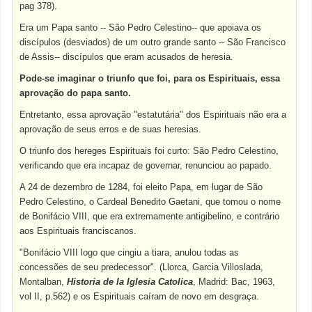
pag 378).
Era um Papa santo -- São Pedro Celestino-- que apoiava os
discípulos (desviados) de um outro grande santo -- São Francisco
de Assis-- discípulos que eram acusados de heresia.
Pode-se imaginar o triunfo que foi, para os Espirituais, essa
aprovação do papa santo.
Entretanto, essa aprovação "estatutária" dos Espirituais não era a
aprovação de seus erros e de suas heresias.
O triunfo dos hereges Espirituais foi curto: São Pedro Celestino,
verificando que era incapaz de governar, renunciou ao papado.
A 24 de dezembro de 1284, foi eleito Papa, em lugar de São
Pedro Celestino, o Cardeal Benedito Gaetani, que tomou o nome
de Bonifácio VIII, que era extremamente antigibelino, e contrário
aos Espirituais franciscanos.
"Bonifácio VIII logo que cingiu a tiara, anulou todas as
concessões de seu predecessor". (Llorca, Garcia Villoslada,
Montalban,
Historia de la Iglesia Catolica
, Madrid: Bac, 1963,
vol II, p.562) e os Espirituais caíram de novo em desgraça.