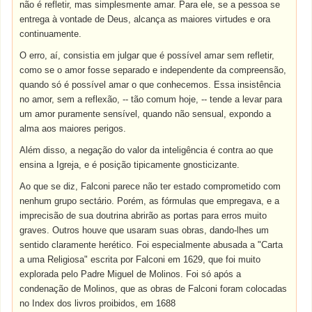
não é refletir, mas simplesmente amar. Para ele, se a pessoa se
entrega à vontade de Deus, alcança as maiores virtudes e ora
continuamente.
O erro, aí, consistia em julgar que é possível amar sem refletir,
como se o amor fosse separado e independente da compreensão,
quando só é possível amar o que conhecemos. Essa insistência
no amor, sem a reflexão, -- tão comum hoje, -- tende a levar para
um amor puramente sensível, quando não sensual, expondo a
alma aos maiores perigos.
Além disso, a negação do valor da inteligência é contra ao que
ensina a Igreja, e é posição tipicamente gnosticizante.
Ao que se diz, Falconi parece não ter estado comprometido com
nenhum grupo sectário. Porém, as fórmulas que empregava, e a
imprecisão de sua doutrina abrirão as portas para erros muito
graves. Outros houve que usaram suas obras, dando-lhes um
sentido claramente herético. Foi especialmente abusada a "Carta
a uma Religiosa" escrita por Falconi em 1629, que foi muito
explorada pelo Padre Miguel de Molinos. Foi só após a
condenação de Molinos, que as obras de Falconi foram colocadas
no Index dos livros proibidos, em 1688