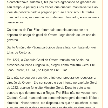
a caracterizava. Ademais, fez política agradando os grandes de
seu tempo, e perseguiu os frades que queriam manter-se fiéis ao
ideal da pobreza dado e pregado por São Francisco. Os frades
mais virtuosos, os que melhor imitavam o fundador, eram os mais
perseguidos.
Os abusos de Frei Elias foram tais que ele acabou por ser
deposto do cargo de geral da Ordem, logo depois de um ano de
governo.
Santo Antônio de Pádua participou dessa luta, combatendo Frei
Elias de Cortona.
Em 1227, o Capítulo Geral da Ordem reunido em Assis, na
presença do Papa Gregório IX, elegeu como Ministro Geral Frei
João Parenti, O.F.M., no lugar de Frei Elias.
Este não se deu por vencido, e intrigou, procurando recuperar a
direção da Ordem. Ele conseguiu o seu intento no capítulo Geral
de 1232, quando foi eleito Ministro Geral. Durante sete anos,
contra o que determinava a Regra, Frei Elias não convocou novo
Capítulo Geral, mantendo-se como ministro geral de modo ilícito e
ditatorial. Nesse tempo, ele dispersou os que se opunham, e que
o acusavam de violar a pobreza pela aceitação de donativos, e