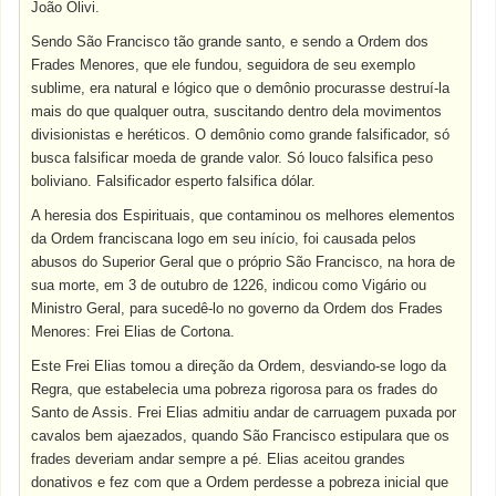
João Olivi.
Sendo São Francisco tão grande santo, e sendo a Ordem dos
Frades Menores, que ele fundou, seguidora de seu exemplo
sublime, era natural e lógico que o demônio procurasse destruí-la
mais do que qualquer outra, suscitando dentro dela movimentos
divisionistas e heréticos. O demônio como grande falsificador, só
busca falsificar moeda de grande valor. Só louco falsifica peso
boliviano. Falsificador esperto falsifica dólar.
A heresia dos Espirituais, que contaminou os melhores elementos
da Ordem franciscana logo em seu início, foi causada pelos
abusos do Superior Geral que o próprio São Francisco, na hora de
sua morte, em 3 de outubro de 1226, indicou como Vigário ou
Ministro Geral, para sucedê-lo no governo da Ordem dos Frades
Menores: Frei Elias de Cortona.
Este Frei Elias tomou a direção da Ordem, desviando-se logo da
Regra, que estabelecia uma pobreza rigorosa para os frades do
Santo de Assis. Frei Elias admitiu andar de carruagem puxada por
cavalos bem ajaezados, quando São Francisco estipulara que os
frades deveriam andar sempre a pé. Elias aceitou grandes
donativos e fez com que a Ordem perdesse a pobreza inicial que