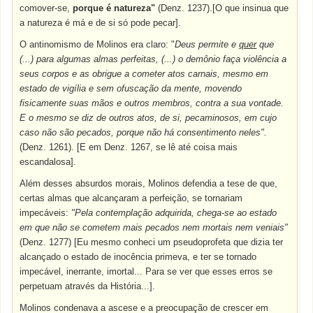
comover-se,
porque é natureza"
(Denz. 1237).[O que insinua que
a natureza é má e de si só pode pecar].
O antinomismo de Molinos era claro: "
Deus permite e
quer
que
(...) para algumas almas perfeitas, (...) o demônio faça violência a
seus corpos e as obrigue a cometer atos carnais, mesmo em
estado de vigília e sem ofuscação da mente, movendo
fisicamente suas mãos e outros membros, contra a sua vontade.
E o mesmo se diz de outros atos, de si, pecaminosos, em cujo
caso não são pecados, porque não há consentimento neles".
(Denz. 1261). [E em Denz. 1267, se lê até coisa mais
escandalosa].
Além desses absurdos morais, Molinos defendia a tese de que,
certas almas que alcançaram a perfeição, se tornariam
impecáveis:
"Pela contemplação adquirida, chega-se ao estado
em que não se cometem mais pecados nem mortais nem veniais"
(Denz. 1277) [Eu mesmo conheci um pseudoprofeta que dizia ter
alcançado o estado de inocência primeva, e ter se tornado
impecável, inerrante, imortal... Para se ver que esses erros se
perpetuam através da História...].
Molinos condenava a ascese e a preocupação de crescer em