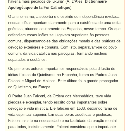
haveria mais pecados de luxúria" (A. D'Alès,
Dictionnaire
Apologétique de la Foi Catholique
).
O antinomismo, a soberba e o espírito de independência revelada
nessas idéias apontam claramente para a existência de uma seita
gnóstica, atuando ocultamente na Espanha, nesse tempo. Os que
defendiam essas idéias se julgavam superiores às pessoas
comuns, dispensando-se das obrigações morais e das práticas de
devoção exteriores e comuns. Com isto, separavam-se do povo
comum, da vida católica nas paróquias, formando núcleos
separados e sectários.
Os primeiros autores importantes responsáveis pela difusão de
idéias típicas do Quietismo, na Espanha, foram os Padres Juan
Falconi e Miguel de Molinos. Este último foi o grande propagador
do Quietismo, na Europa.
O Padre Juan Falconi, da Ordem dos Mercedários, teve vida
piedosa e exemplar, tendo escrito obras importantes sobre
devoção e vida mística. Ele faleceu em 1638, deixando fama de
vida espiritual superior. Em suas obras ascéticas e piedosas,
Falconi insiste na necessidade e na facilidade da oração mental
para todos, indistintamente. Falconi considera que o importante