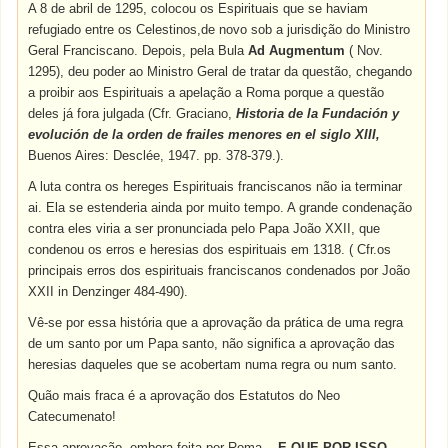
A 8 de abril de 1295, colocou os Espirituais que se haviam
refugiado entre os Celestinos,de novo sob a jurisdição do Ministro
Geral Franciscano. Depois, pela Bula
Ad Augmentum
( Nov.
1295), deu poder ao Ministro Geral de tratar da questão, chegando
a proibir aos Espirituais a apelação a Roma porque a questão
deles já fora julgada (Cfr. Graciano,
Historia de la Fundación y
evolución de la orden de frailes menores en el siglo XIII
,
Buenos Aires: Desclée, 1947. pp. 378-379.).
A luta contra os hereges Espirituais franciscanos não ia terminar
ai. Ela se estenderia ainda por muito tempo. A grande condenação
contra eles viria a ser pronunciada pelo Papa João XXII, que
condenou os erros e heresias dos espirituais em 1318. ( Cfr.os
principais erros dos espirituais franciscanos condenados por João
XXII in Denzinger 484-490).
Vê-se por essa história que a aprovação da prática de uma regra
de um santo por um Papa santo, não significa a aprovação das
heresias daqueles que se acobertam numa regra ou num santo.
Quão mais fraca é a aprovação dos Estatutos do Neo
Catecumenato!
Essa aprovação, embora feita por Roma --
E QUE POR ISSO