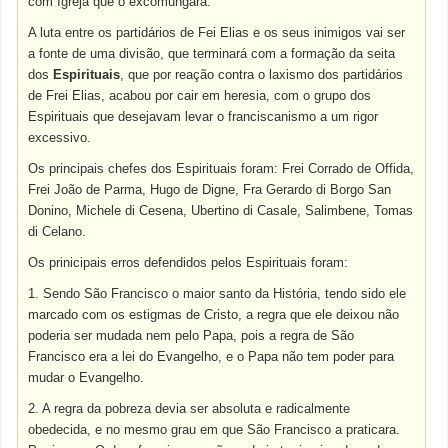
com Igreja que o excomungara.
A luta entre os partidários de Fei Elias e os seus inimigos vai ser
a fonte de uma divisão, que terminará com a formação da seita
dos
Espirituais
, que por reação contra o laxismo dos partidários
de Frei Elias, acabou por cair em heresia, com o grupo dos
Espirituais que desejavam levar o franciscanismo a um rigor
excessivo.
Os principais chefes dos Espirituais foram: Frei Corrado de Offida,
Frei João de Parma, Hugo de Digne, Fra Gerardo di Borgo San
Donino, Michele di Cesena, Ubertino di Casale, Salimbene, Tomas
di Celano.
Os prinicipais erros defendidos pelos Espirituais foram:
1. Sendo São Francisco o maior santo da História, tendo sido ele
marcado com os estigmas de Cristo, a regra que ele deixou não
poderia ser mudada nem pelo Papa, pois a regra de São
Francisco era a lei do Evangelho, e o Papa não tem poder para
mudar o Evangelho.
2. A regra da pobreza devia ser absoluta e radicalmente
obedecida, e no mesmo grau em que São Francisco a praticara.