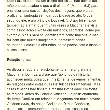
Dom Lara citou ainda um trecho bíblico ... “não deixes tua
mão esquerda saber o que a direita faz” (Mateus 6,3) para
enaltecer uma das convicções dos maçons, que é a de
praticar a filantropia sem dar publicidade ao ato. O que,
segundo ele, é um princípio louvável. O Bispo foi enfático
também ao afirmar que “muitas vezes a Maçonaria é vista
como associação envolta em mistérios, segredos, como por
exemplo, sinais para se identificarem como maçons; e isso
faz com que muitos imaginem ou fantasiem coisas
estranhas, ridículas e absurdas, como pactos com o diabo e
coisas assim”.
Relação tensa
Ao discorrer sobre o relacionamento entre a Igreja e a
Maçonaria, Dom Lara disse que “ao longo da história,
aconteceu muita coisa que¸ infelizmente, devemos lamentar.
As relações entre estas duas instituições foram tensas. Mas
essas tensões não tinham a mesma intensidade em todas
as regiões. Antes do Concílio Vaticano II o posicionamento
da Igreja Católica em relação à Maçonaria era muito severo.
O cânon 2335, do antigo Código de Direito Canônico,
estabelecia excomunhão para quem ingressasse na