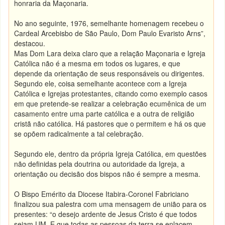
honraria da Maçonaria.
No ano seguinte, 1976, semelhante homenagem recebeu o
Cardeal Arcebisbo de São Paulo, Dom Paulo Evaristo Arns”,
destacou.
Mas Dom Lara deixa claro que a relação Maçonaria e Igreja
Católica não é a mesma em todos os lugares, e que
depende da orientação de seus responsáveis ou dirigentes.
Segundo ele, coisa semelhante acontece com a Igreja
Católica e Igrejas protestantes, citando como exemplo casos
em que pretende-se realizar a celebração ecumênica de um
casamento entre uma parte católica e a outra de religião
cristã não católica. Há pastores que o permitem e há os que
se opõem radicalmente a tal celebração.
Segundo ele, dentro da própria Igreja Católica, em questões
não definidas pela doutrina ou autoridade da Igreja, a
orientação ou decisão dos bispos não é sempre a mesma.
O Bispo Emérito da Diocese Itabira-Coronel Fabriciano
finalizou sua palestra com uma mensagem de união para os
presentes: “o desejo ardente de Jesus Cristo é que todos
sejam UM. E que todas as pessoas da terra se enlacem