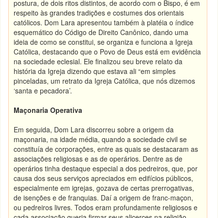
postura, de dois ritos distintos, de acordo com o Bispo, é em
respeito às grandes tradições e costumes dos orientais
católicos. Dom Lara apresentou também à platéia o índice
esquemático do Código de Direito Canônico, dando uma
ideia de como se constitui, se organiza e funciona a Igreja
Católica, destacando que o Povo de Deus está em evidência
na sociedade eclesial. Ele finalizou seu breve relato da
história da Igreja dizendo que estava ali “em simples
pinceladas, um retrato da Igreja Católica, que nós dizemos
‘santa e pecadora’.
Maçonaria Operativa
Em seguida, Dom Lara discorreu sobre a origem da
maçonaria, na idade média, quando a sociedade civil se
constituía de corporações, entre as quais se destacaram as
associações religiosas e as de operários. Dentre as de
operários tinha destaque especial a dos pedreiros, que, por
causa dos seus serviços apreciados em edifícios públicos,
especialmente em igrejas, gozava de certas prerrogativas,
de isenções e de franquias. Daí a origem de franc-maçon,
ou pedreiros livres. Todos eram profundamente religiosos e
cada associação queria firmar seus alicerces na religião,