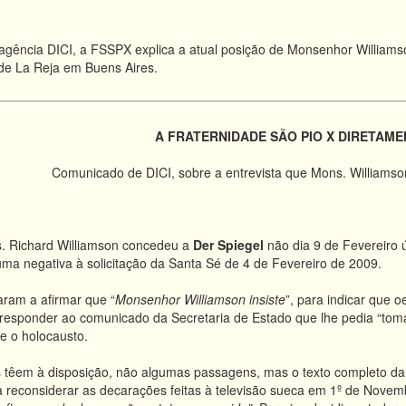
ência DICI, a FSSPX explica a atual posição de Monsenhor Williamson
 de La Reja em Buens Aires.
A FRATERNIDADE SÃO PIO X DIRETAME
Comunicado de DICI, sobre a entrevista que Mons. Williamson
s. Richard Williamson concedeu a
Der Spiegel
não dia 9 de Fevereiro ú
ma negativa à solicitação da Santa Sé de 4 de Fevereiro de 2009.
aram a afirmar que “
Monsenhor Williamson insiste
”, para indicar que
rresponder ao comunicado da Secretaria de Estado que lhe pedia “tom
e o holocausto.
es têem à disposição, não algumas passagens, mas o texto completo d
 reconsiderar as decarações feitas à televisão sueca em 1º de Novemb