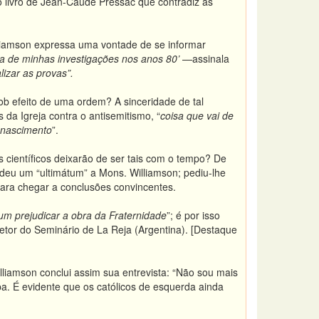
o livro de Jean-Caude Pressac que contradiz as
lliamson expressa uma vontade de se informar
a de minhas investigações nos anos 80’
—assinala
izar as provas”.
ob efeito de uma ordem? A sinceridade de tal
da Igreja contra o antisemitismo, “
coisa que vai de
 nascimento
”.
s científicos deixarão de ser tais com o tempo? De
 deu um “ultimátum” a Mons. Williamson; pediu-lhe
ara chegar a conclusões convincentes.
m prejudicar a obra da Fraternidade
”; é por isso
retor do Seminário de La Reja (Argentina). [Destaque
liamson conclui assim sua entrevista: “Não sou mais
pa. É evidente que os católicos de esquerda ainda