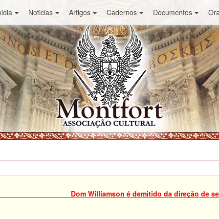
idia
Noticias
Artigos
Cadernos
Documentos
Or
Dom Williamson é demitido da direção de se