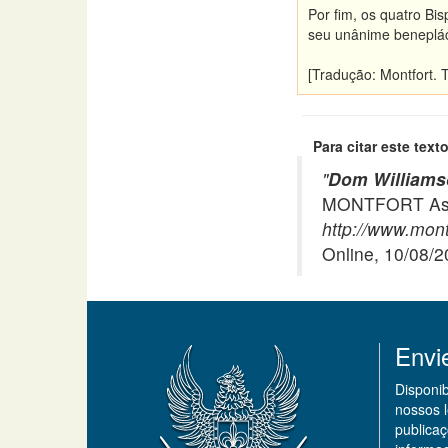
Por fim, os quatro Bi
seu unânime beneplác
[Tradução: Montfort. 
Para citar este texto
"
Dom Williamso
MONTFORT Asso
http://www.montf
Online, 10/08/
Envi
Disponi
nossos 
publicaç