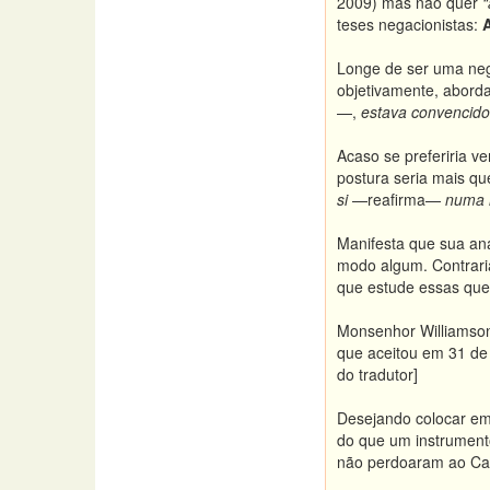
2009) mas não quer
“
teses negacionistas:
Longe de ser uma neg
objetivamente, aborda
—,
estava convencido
Acaso se preferiria v
postura seria mais qu
si
—reafirma—
numa r
Manifesta que sua aná
modo algum. Contrari
que estude essas que
Monsenhor Williamson
que aceitou em 31 de 
do tradutor]
Desejando colocar em 
do que um instrumento
não perdoaram ao Car