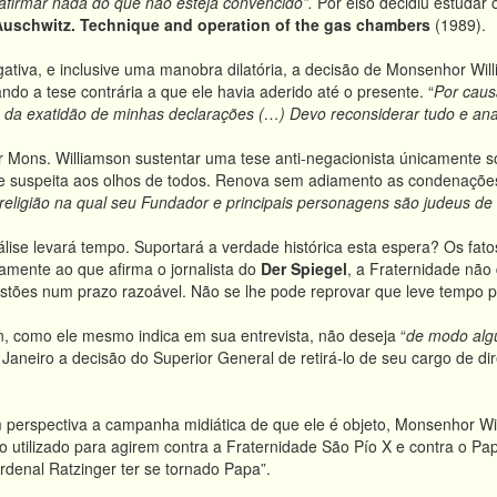
afirmar nada do que não esteja convencido”.
Por eiso decidiu estudar 
Auschwitz. Technique and operation of the gas chambers
(1989).
ativa, e inclusive uma manobra dilatória, a decisão de Monsenhor Wi
ndo a tese contrária a que ele havia aderido até o presente. “
Por caus
 da exatidão de minhas declarações (…) Devo reconsiderar tudo e anal
er Mons. Williamson sustentar uma tese anti-negacionista únicamente s
e suspeita aos olhos de todos. Renova sem adiamento as condenações 
eligião na qual seu Fundador e principais personagens são judeus de
lise levará tempo. Suportará a verdade histórica esta espera? Os fato
amente ao que afirma o jornalista do
Der Spiegel
, a Fraternidade não
stões num prazo razoável. Não se lhe pode reprovar que leve tempo p
, como ele mesmo indica em sua entrevista, não deseja “
de modo algu
Janeiro a decisão do Superior General de retirá-lo de seu cargo de di
perspectiva a campanha midiática de que ele é objeto, Monsenhor Wil
 utilizado para agirem contra a Fraternidade São Pío X e contra o Pa
denal Ratzinger ter se tornado Papa”.