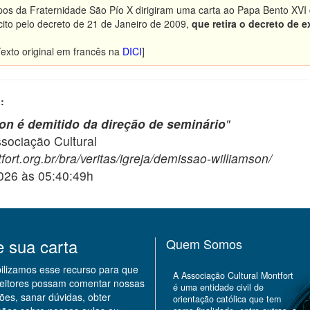
spos da Fraternidade São Pío X dirigiram uma carta ao Papa Bento XVI
ito pelo decreto de 21 de Janeiro de 2009,
que retira o decreto de
Texto original em francês na
DICI
]
:
n é demitido da direção de seminário
"
ciação Cultural
ort.org.br/bra/veritas/igreja/demissao-williamson/
2026 às 05:40:49h
e sua carta
Quem Somos
bilizamos esse recurso para que
A Associação Cultural Montfort
leitores possam comentar nossas
é uma entidade civil de
ões, sanar dúvidas, obter
orientação católica que tem