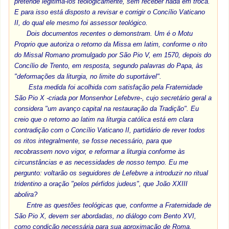
pretende legitimá-los teologicamente, sem receber nada em troca.
E para isso está disposto a revisar e corrigir o Concílio Vaticano
II, do qual ele mesmo foi assessor teológico.
Dois documentos recentes o demonstram. Um é o Motu
Proprio que autoriza o retorno da Missa em latim, conforme o rito
do Missal Romano promulgado por São Pio V, em 1570, depois do
Concílio de Trento, em resposta, segundo palavras do Papa, às
"deformações da liturgia, no limite do suportável".
Esta medida foi acolhida com satisfação pela Fraternidade
São Pio X -criada por Monsenhor Lefebvre-, cujo secretário geral a
considera "um avanço capital na restauração da Tradição". Eu
creio que o retorno ao latim na liturgia católica está em clara
contradição com o Concílio Vaticano II, partidário de rever todos
os ritos integralmente, se fosse necessário, para que
recobrassem novo vigor, e reformar a liturgia conforme às
circunstâncias e as necessidades de nosso tempo. Eu me
pergunto: voltarão os seguidores de Lefebvre a introduzir no ritual
tridentino a oração "pelos pérfidos judeus", que João XXIII
abolira?
Entre as questões teológicas que, conforme a Fraternidade de
São Pio X, devem ser abordadas, no diálogo com Bento XVI,
como condição necessária para sua aproximação de Roma,