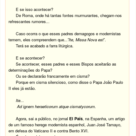
E se isso acontecer?
De Roma, onde há tantas fontes murmurantes, chegam-nos
refrescantes rumores...
Caso ocorra o que esses padres demagogos e modernistas
temem, eles compreendem que
...”Ite, Missa Nova est
”.
Terá se acabado a farra litúrgica.
E se acontecer?
Se acontecer, esses padres e esses Bispos aceitarão as
determinações do Papa?
Ou se declararão francamente em cisma?
Porque em cisma silencioso, como disse o Papa João Paulo
II eles já estão.
Ite...
Ad ignem heraeticorum atque cismatycorum
.
Agora, sai a público, no jornal
El País
, na Espanha, um artigo
de um famoso herege modernista espanhol, Juan José Tamayo,
em defesa do Vaticano II e contra Bento XVI.