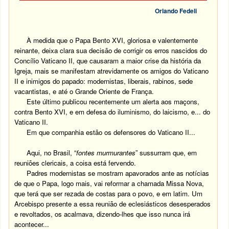
Orlando Fedeli
À medida que o Papa Bento XVI, gloriosa e valentemente
reinante, deixa clara sua decisão de corrigir os erros nascidos do
Concílio Vaticano II, que causaram a maior crise da história da
Igreja, mais se manifestam atrevidamente os amigos do Vaticano
II e inimigos do papado: modernistas, liberais, rabinos, sede
vacantistas, e até o Grande Oriente de França.
Este último publicou recentemente um alerta aos maçons,
contra Bento XVI, e em defesa do iluminismo, do laicismo, e... do
Vaticano II.
Em que companhia estão os defensores do Vaticano II...
Aqui, no Brasil, “
fontes murmurantes
” sussurram que, em
reuniões clericais, a coisa está fervendo.
Padres modernistas se mostram apavorados ante as notícias
de que o Papa, logo mais, vai reformar a chamada Missa Nova,
que terá que ser rezada de costas para o povo, e em latim. Um
Arcebispo presente a essa reunião de eclesiásticos desesperados
e revoltados, os acalmava, dizendo-lhes que isso nunca irá
acontecer...