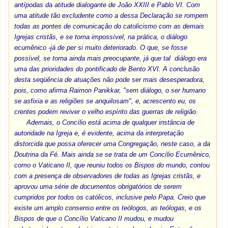
antípodas da atitude dialogante de João XXIII e Pablo VI. Com
uma atitude tão excludente como a dessa Declaração se rompem
todas as pontes de comunicação do catolicismo com as demais
Igrejas cristãs, e se torna impossível, na prática, o diálogo
ecumênico -já de per si muito deteriorado. O que, se fosse
possível, se torna ainda mais preocupante, já que tal diálogo era
uma das prioridades do pontificado de Bento XVI. A conclusão
desta seqüência de atuações não pode ser mais desesperadora,
pois, como afirma Raimon Panikkar, "sem diálogo, o ser humano
se asfixia e as religiões se anquilosam", e, acrescento eu, os
crentes podem reviver o velho espírito das guerras de religião.
Ademais, o Concílio está acima de qualquer instância de
autoridade na Igreja e, é evidente, acima da interpretação
distorcida que possa oferecer uma Congregação, neste caso, a da
Doutrina da Fé. Mais ainda se se trata de um Concílio Ecumênico,
como o Vaticano II, que reuniu todos os Bispos do mundo, contou
com a presença de observadores de todas as Igrejas cristãs, e
aprovou uma série de documentos obrigatórios de serem
cumpridos por todos os católicos, inclusive pelo Papa. Creio que
existe um amplo consenso entre os teólogos, as teólogas, e os
Bispos de que o Concílio Vaticano II mudou, e mudou