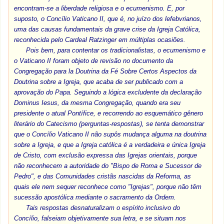
encontram-se a liberdade religiosa e o ecumenismo. E, por
suposto, o Concílio Vaticano II, que é, no juízo dos lefebvrianos,
uma das causas fundamentais da grave crise da Igreja Católica,
reconhecida pelo Cardeal Ratzinger em múltiplas ocasiões.
Pois bem, para contentar os tradicionalistas, o ecumenismo e
o Vaticano II foram objeto de revisão no documento da
Congregação para la Doutrina da Fé Sobre Certos Aspectos da
Doutrina sobre a Igreja, que acaba de ser publicado com a
aprovação do Papa. Seguindo a lógica excludente da declaração
Dominus Iesus, da mesma Congregação, quando era seu
presidente o atual Pontífice, e recorrendo ao esquemático gênero
literário do Catecismo (perguntas-respostas), se tenta demonstrar
que o Concílio Vaticano II não supôs mudança alguma na doutrina
sobre a Igreja, e que a Igreja católica é a verdadeira e única Igreja
de Cristo, com exclusão expressa das Igrejas orientais, porque
não reconhecem a autoridade do "Bispo de Roma e Sucessor de
Pedro", e das Comunidades cristãs nascidas da Reforma, as
quais ele nem sequer reconhece como "Igrejas", porque não têm
sucessão apostólica mediante o sacramento da Ordem.
Tais respostas desnaturalizam o espírito inclusivo do
Concílio, falseiam objetivamente sua letra, e se situam nos