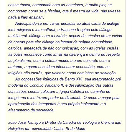
nossa época, comparada com as anteriores, é muito pior, se
comportam como se a história, que é mestra da vida, não tivesse
nada a lhes ensinar".
Antecipando-se em várias décadas ao atual clima de diálogo
inter religioso e intercultural, o Vaticano II optou pelo diálogo
multilateral: diálogo com a história, depois de séculos de ter vivido
de costas para ela; diálogo no interior da própria comunidade
católica, ameaçada de não comunicação; com as Igrejas cristãs,
às quais reconhece como irmãs na diferença e dentro do respeito
ao pluralismo; com a cultura moderna e em concreto com o
ateísmo, a quem considera interlocutor necessário; com as
religiões não cristãs, que valoriza como caminhos de salvação.
As concessões litúrgicas de Bento XVI, sua interpretação pré
moderna do Concílio Vaticano II, e desvalorização das outras
confissões cristãs colocam a Igreja Católica no caminho do
integrismo e lhe fazem perder credibilidade. O preço a pagar pela
aproximação dos integristas é seu próprio isolamento e o
afastamento da sociedade.
João José Tamayo é Diretor da Cátedra de Teologia e Ciência das
Religiões da Universidade Carlos III de Madri.