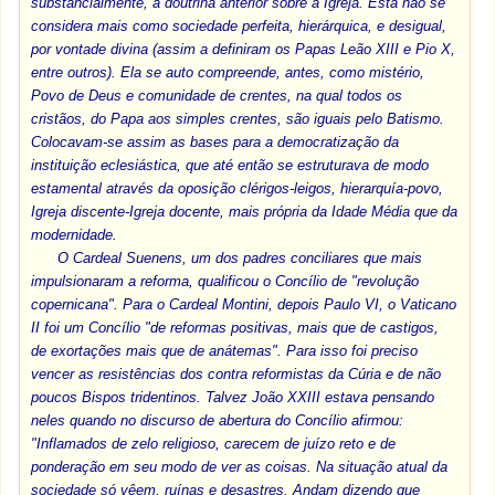
substancialmente, a doutrina anterior sobre a Igreja. Esta não se
considera mais como sociedade perfeita, hierárquica, e desigual,
por vontade divina (assim a definiram os Papas Leão XIII e Pio X,
entre outros). Ela se auto compreende, antes, como mistério,
Povo de Deus e comunidade de crentes, na qual todos os
cristãos, do Papa aos simples crentes, são iguais pelo Batismo.
Colocavam-se assim as bases para a democratização da
instituição eclesiástica, que até então se estruturava de modo
estamental através da oposição clérigos-leigos, hierarquía-povo,
Igreja discente-Igreja docente, mais própria da Idade Média que da
modernidade.
O Cardeal Suenens, um dos padres conciliares que mais
impulsionaram a reforma, qualificou o Concílio de "revolução
copernicana". Para o Cardeal Montini, depois Paulo VI, o Vaticano
II foi um Concílio "de reformas positivas, mais que de castigos,
de exortações mais que de anátemas". Para isso foi preciso
vencer as resistências dos contra reformistas da Cúria e de não
poucos Bispos tridentinos. Talvez João XXIII estava pensando
neles quando no discurso de abertura do Concílio afirmou:
"Inflamados de zelo religioso, carecem de juízo reto e de
ponderação em seu modo de ver as coisas. Na situação atual da
sociedade só vêem, ruínas e desastres. Andam dizendo que