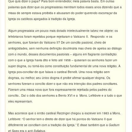
Que quis dizer o papa? Para bom entendedor, meia palavra basta. Em outras
palavras quis dizer que os progressistas mentiram todos esses anos dizendo que a
missa de sempre estava proibida e abusaram do poder querendo escorraçar da
Igreja os católicos apegados à tradição da Igreja.
Algum progressista um pouco mais dotado intelectualmente talvez me objete: os
lefebrianos foram repelidos porque rejeitaram o Vaticano II. Respondo: e os
senhores, que fizeram do Vaticano II? De um concilio pastoral, cheio de
ambigüidades, sem nenhuma definição doutrinária mas cheio de apelos ao diálogo
com o mundo, desses documentos pastorais – alguns em flagrante contradição
com o que a Igreja havia dito e feito até 1958 – quiseram os senhores fazer um
super dogma, ou tomá-los como constituição fundamental de uma nova religião. A
Igreja pos-conciliar de que falava o cardeal Benelli. Uma nova religião sem
dogmas, ou melhor, seu único dogma é proibir afirmar qualquer dogma. Os
senhores fizeram o concílio dizer o que não era intenção dos padres conciliares.
Fizeram uma missa nova que fora expressamente rejeitada pelos padres do
concílio.. Daí o ódio dos senhores a Bento XVI e a Mons. Lefèbvre e a tudo o que
eles representam.
Mas acontece que o então cardeal Ratzinger chegou a escrever em 1983 a Mons.
Lefèbvre: “O senhor tem o direito de dizer que há pontos do Vaticano II que
dificilmente se conciliam com a tradição da Igreja.” E disse também que a
Gadium
et Spes
era o anti
Syllabus.