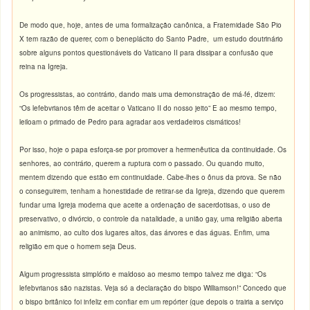
De modo que, hoje, antes de uma formalização canônica, a Fraternidade São Pio
X tem razão de querer, com o beneplácito do Santo Padre, um estudo doutrinário
sobre alguns pontos questionáveis do Vaticano II para dissipar a confusão que
reina na Igreja.
Os progressistas, ao contrário, dando mais uma demonstração de má-fé, dizem:
“Os lefebvrianos têm de aceitar o Vaticano II do nosso jeito” E ao mesmo tempo,
leiloam o primado de Pedro para agradar aos verdadeiros cismáticos!
Por isso, hoje o papa esforça-se por promover a hermenêutica da continuidade. Os
senhores, ao contrário, querem a ruptura com o passado. Ou quando muito,
mentem dizendo que estão em continuidade. Cabe-lhes o ônus da prova. Se não
o conseguirem, tenham a honestidade de retirar-se da Igreja, dizendo que querem
fundar uma Igreja moderna que aceite a ordenação de sacerdotisas, o uso de
preservativo, o divórcio, o controle da natalidade, a união gay, uma religião aberta
ao animismo, ao culto dos lugares altos, das árvores e das águas. Enfim, uma
religião em que o homem seja Deus.
Algum progressista simplório e maldoso ao mesmo tempo talvez me diga: “Os
lefebvrianos são nazistas. Veja só a declaração do bispo Williamson!” Concedo que
o bispo britânico foi infeliz em confiar em um repórter (que depois o trairia a serviço