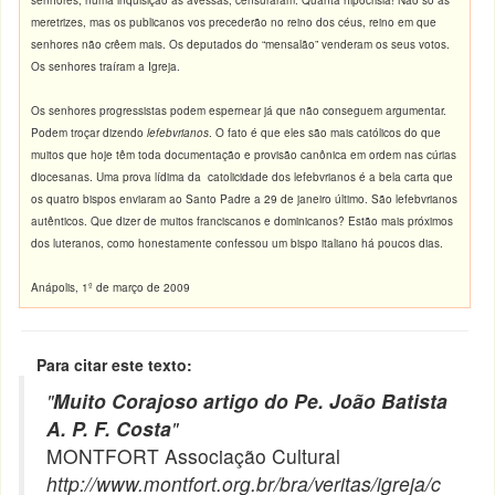
senhores, numa inquisição às avessas, censuraram. Quanta hipocrisia! Não só as
meretrizes, mas os publicanos vos precederão no reino dos céus, reino em que
senhores não crêem mais. Os deputados do “mensalão” venderam os seus votos.
Os senhores traíram a Igreja.
Os senhores progressistas podem espernear já que não conseguem argumentar.
Podem troçar dizendo
lefebvrianos
. O fato é que eles são mais católicos do que
muitos que hoje têm toda documentação e provisão canônica em ordem nas cúrias
diocesanas. Uma prova lídima da catolicidade dos lefebvrianos é a bela carta que
os quatro bispos enviaram ao Santo Padre a 29 de janeiro último. São lefebvrianos
autênticos. Que dizer de muitos franciscanos e dominicanos? Estão mais próximos
dos luteranos, como honestamente confessou um bispo italiano há poucos dias.
Anápolis, 1º de março de 2009
Para citar este texto:
"
Muito Corajoso artigo do Pe. João Batista
A. P. F. Costa
"
MONTFORT Associação Cultural
http://www.montfort.org.br/bra/veritas/igreja/c