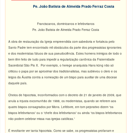
Pe. João Batista de Almeida Prado Ferraz Costa
Franciscanos, dominicanos e lefebvrianos
Pe. João Batista de Almeida Prado Ferraz Costa
A obra de restauração da Igreja empreendida com sabedoria e fortaleza pelo
Santo Padre tem encontrado mil obstáculos da parte dos progressistas ignorantes
e dos modernistas fátuos de sua pseudociência. Estes homens inimigos de todo o
bem têm feito de tudo para impedir a regularização canônica da Fraternidade
Sacerdotal São Pio X. Por exemplo, o herege anarquista Hans küng não só
criticou o papa por se aproximar dos tradicionalistas, mas sublevou o clero e os
leigos da Áustria contra a nomeação de um bispo para auxiliar de uma diocese
daquele país.
Cheios de hipocrisia, inconformados com o decreto de 21 de janeiro de 2009, que
anula a injusta excomunhão de 1988, os modernistas, quando se referem aos
quatro bispos consagrados por Mons. Lefèbvre, em tom pejorativo dizem “os
bispos lefebvrianos” ou o “chefe dos lefebvrianos” ou ainda “os bispos lefebvrianos
não podem celebrar missa nas igrejas católicas.”
É revoltante ver tanta hipocrisia. Como se sabe, os progressistas profanam e