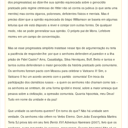
dos progressistas) ao dizer-lhe sua opinião equivocada sobre o genocídio
praticado pelo regime criminoso de Hitler não só contra os judeus (o que seria uma
mentira) mas contra ciganos, poloneses, deficientes físicos e mentais. Mas é
preciso dizer que a opinião equivocada do bispo Williamson se baseia em algumas
leituras que ele está disposto a rever e cotejar com outras fontes. De qualquer
modo, não se pode generalizar sua opinião. O próprio pai de Mons. Lefebvre
morreu em um campo de concentração.
Mas se esse progressista simplório insistisse nesse tipo de argumentação eu teria
a paciência de responder-lhe: por que o senhores defendem
el paredon
e a ilha
prisão de Fidel Castro? Arns, Casaldaliga, Silva Henriques, Boff, Betto e tantos e
tantos outros defenderam o maior genocídio da história praticado pelo comunismo.
Os senhores fizeram pacto com Moscou para celebrar o Vaticano II! Sim, o
Vaticano II fez um acordo secreto com o partido comunista! Em troca da
participação dos cismáticos russos – a quem os senhores não chamam como tais –
os senhores se omitiram, de uma forma ignóbil e imoral, sobre a maior ameaça que
pesava sobre a civilização, a opressão comunista. Quanta hipocrisia, meu Deus!
Tudo em nome da unidade e da paz!
Que unidade os senhores querem? Em torno do que? Não há unidade sem
verdade. Os senhores não crêem no Verbo Eterno. Dom João Evangelista Martins
Terra SJ prova isto em seu livro
Bento XVI Adversus Haereses
(2007), livro que os