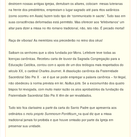
destroem nossas antigas igrejas, derrubam os altares, colocam mesas luteranas
na frente dos presbitérios, emprestam o lugar sagrado até para ritos satânicos
(como ocorreu em Assis) fazem todo tipo de “communicatio in sacris”. Tudo isso em
suas consciências deformadas está permitido. Mas oferecer aos “lefebvrianos” um
altar para dizer a missa no rito romano tradicional, não, isto não. É pecado mortal!
Raça de víboras! As meretrizes vos precederão no reino dos céus!
Saibam os senhores que a obra fundada por Mons. Lefebvre teve todas as
licenças canônicas. Recebeu carta de louvor da Sagrada Congregação para a
Educação Católica, contou com o apoio de um dos teólogos mais respeitados do
século XX, o cardeal Charles Journet. A dissolução canônica da Fraternidade
Sacerdotal São Pio X - se é que se pode empregar a palavra canônica – foi ilegal,
não obedeceu à norma prevista em lei.
Nullius júris.
Se a excomunhão dos quatro
bispos foi revogada, com muito maior razão os atos aprobatórios da fundação da
Fraternidade Sacerdotal São Pio X têm de ser revalidados.
Tudo isto fica claríssimo a partir da carta do Santo Padre que apresenta aos
ordinários o
motu proprio Summorum Pontificum
,
na qual diz que a missa
tradicional jamais foi proibida e que houve omissão por parte da Igreja em
preservar sua unidade.