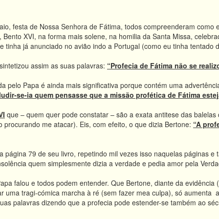
aio, festa de Nossa Senhora de Fátima, todos compreenderam como es
, Bento XVI, na forma mais solene, na homilia da Santa Missa, celebrad
e tinha já anunciado no avião indo a Portugal (como eu tinha tentado 
 sintetizou assim as suas palavras:
“Profecia de Fátima não se realiz
a pelo Papa é ainda mais significativa porque contém uma advertência
Iludir-se-ia quem pensasse que a missão profética de Fátima este
VI
que – quem quer pode constatar – são a exata antitese das balelas 
 procurando me atacar). Eis, com efeito, o que dizia Bertone:
“A profe
a página 79 de seu livro, repetindo mil vezes isso naquelas páginas e 
insolência quem simplesmente dizia a verdade e pedia amor pela Verd
Papa falou e todos podem entender. Que Bertone, diante da evidência (e
tar uma tragi-cómica marcha à ré (sem fazer mea culpa), só aumenta a t
uas palavras dizendo que a profecia pode estender-se também ao sécu