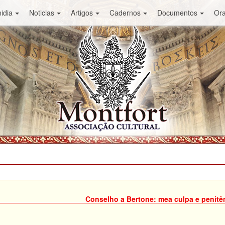
idia
Noticias
Artigos
Cadernos
Documentos
Or
Conselho a Bertone: mea culpa e penitê