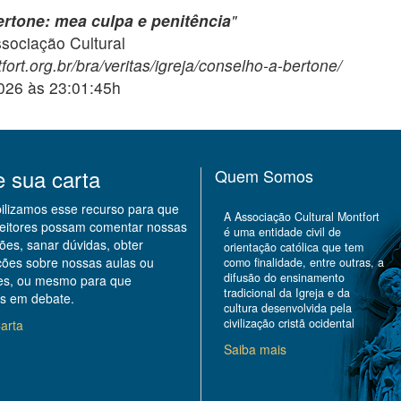
rtone: mea culpa e penitência
"
ciação Cultural
ort.org.br/bra/veritas/igreja/conselho-a-bertone/
2026 às 23:01:45h
e sua carta
Quem Somos
bilizamos esse recurso para que
A Associação Cultural Montfort
leitores possam comentar nossas
é uma entidade civil de
ões, sanar dúvidas, obter
orientação católica que tem
ções sobre nossas aulas ou
como finalidade, entre outras, a
difusão do ensinamento
des, ou mesmo para que
tradicional da Igreja e da
s em debate.
cultura desenvolvida pela
civilização cristã ocidental
arta
Saiba mais