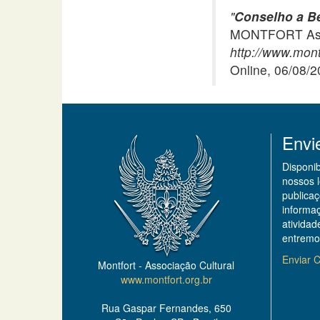
"
Conselho a Be
MONTFORT Asso
http://www.montf
Online, 06/08/
Envi
Disponi
nossos 
publicaç
informa
ativida
entremo
Enviar C
Montfort - Associação Cultural
www.montfort.org.br
Rua Gaspar Fernandes, 650