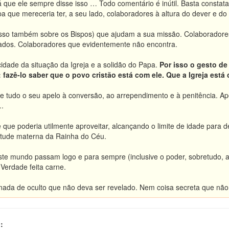
á que ele sempre disse isso … Todo comentário é inútil. Basta constat
 que mereceria ter, a seu lado, colaboradores à altura do dever e do
isso também sobre os Bispos) que ajudam a sua missão. Colaborador
ados. Colaboradores que evidentemente não encontra.
cidade da situação da Igreja e a solidão do Papa.
Por isso o gesto d
 fazê-lo saber que o povo cristão está com ele. Que a Igreja está
 tudo o seu apelo à conversão, ao arrependimento e à penitência. Ap
.
e que poderia utilmente aproveitar, alcançando o limite de idade para 
citude materna da Rainha do Céu.
ste mundo passam logo e para sempre (inclusive o poder, sobretudo, 
 Verdade feita carne.
nada de oculto que não deva ser revelado. Nem coisa secreta que não v
: