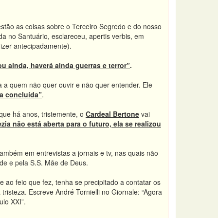
tão as coisas sobre o Terceiro Segredo e do nosso
a no Santuário, esclareceu, apertis verbis, em
dizer antecipadamente).
ou ainda, haverá ainda guerras e terror”
.
 a quem não quer ouvir e não quer entender. Ele
ja concluída”
.
que há anos, tristemente, o
Cardeal Bertone
vai
zia não está aberta para o futuro, ela se realizou
também em entrevistas a jornais e tv, nas quais não
ade e pela S.S. Mãe de Deus.
 ao feio que fez, tenha se precipitado a contatar os
risteza. Escreve André Tornielli no Giornale: “Agora
lo XXI”.