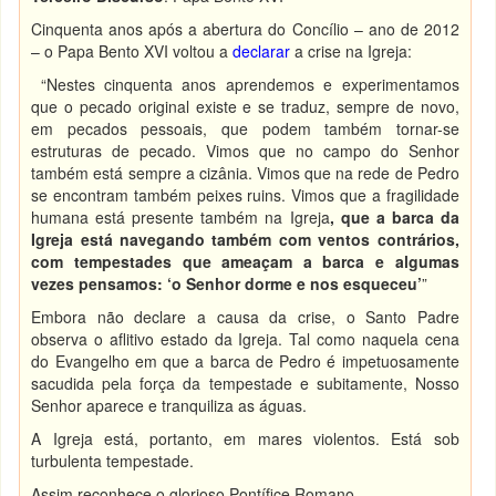
Cinquenta anos após a abertura do Concílio – ano de 2012
– o Papa Bento XVI voltou a
declarar
a crise na Igreja:
“Nestes cinquenta anos aprendemos e experimentamos
que o pecado original existe e se traduz, sempre de novo,
em pecados pessoais, que podem também tornar-se
estruturas de pecado. Vimos que no campo do Senhor
também está sempre a cizânia. Vimos que na rede de Pedro
se encontram também peixes ruins. Vimos que a fragilidade
humana está presente também na Igreja
, que a barca da
Igreja está navegando também com ventos contrários,
com tempestades que ameaçam a barca e algumas
vezes pensamos: ‘o Senhor dorme e nos esqueceu’
”
Embora não declare a causa da crise, o Santo Padre
observa o aflitivo estado da Igreja. Tal como naquela cena
do Evangelho em que a barca de Pedro é impetuosamente
sacudida pela força da tempestade e subitamente, Nosso
Senhor aparece e tranquiliza as águas.
A Igreja está, portanto, em mares violentos. Está sob
turbulenta tempestade.
Assim reconhece o glorioso Pontífice Romano.