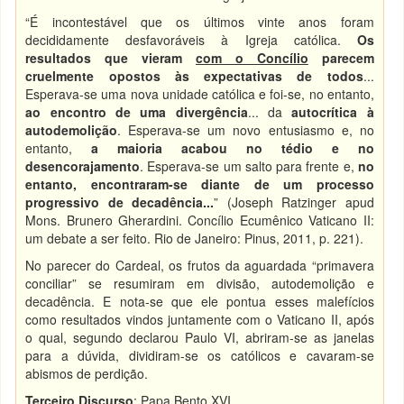
“É incontestável que os últimos vinte anos foram
decididamente desfavoráveis à Igreja católica.
Os
resultados que vieram
com o Concílio
parecem
cruelmente opostos às expectativas de todos
...
Esperava-se uma nova unidade católica e foi-se, no entanto,
ao encontro de uma divergência
... da
autocrítica à
autodemolição
. Esperava-se um novo entusiasmo e, no
entanto,
a maioria acabou no tédio e no
desencorajamento
. Esperava-se um salto para frente e,
no
entanto, encontraram-se diante de um processo
progressivo de decadência...
” (Joseph Ratzinger apud
Mons. Brunero Gherardini. Concílio Ecumênico Vaticano II:
um debate a ser feito. Rio de Janeiro: Pinus, 2011, p. 221).
No parecer do Cardeal, os frutos da aguardada “primavera
conciliar” se resumiram em divisão, autodemolição e
decadência. E nota-se que ele pontua esses malefícios
como resultados vindos juntamente com o Vaticano II, após
o qual, segundo declarou Paulo VI, abriram-se as janelas
para a dúvida, dividiram-se os católicos e cavaram-se
abismos de perdição.
Terceiro Discurso
: Papa Bento XVI