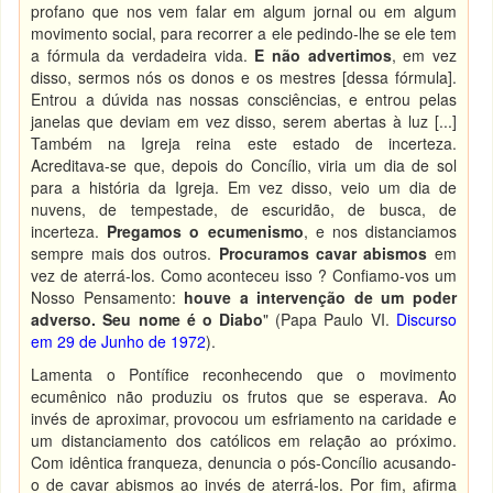
profano que nos vem falar em algum jornal ou em algum
movimento social, para recorrer a ele pedindo-lhe se ele tem
a fórmula da verdadeira vida.
E não advertimos
, em vez
disso, sermos nós os donos e os mestres [dessa fórmula].
Entrou a dúvida nas nossas consciências, e entrou pelas
janelas que deviam em vez disso, serem abertas à luz [...]
Também na Igreja reina este estado de incerteza.
Acreditava-se que, depois do Concílio, viria um dia de sol
para a história da Igreja. Em vez disso, veio um dia de
nuvens, de tempestade, de escuridão, de busca, de
incerteza.
Pregamos o ecumenismo
, e nos distanciamos
sempre mais dos outros.
Procuramos cavar abismos
em
vez de aterrá-los. Como aconteceu isso ? Confiamo-vos um
Nosso Pensamento:
houve a intervenção de um poder
adverso. Seu nome é o Diabo
" (Papa Paulo VI.
Discurso
em 29 de Junho de 1972
).
Lamenta o Pontífice reconhecendo que o movimento
ecumênico não produziu os frutos que se esperava. Ao
invés de aproximar, provocou um esfriamento na caridade e
um distanciamento dos católicos em relação ao próximo.
Com idêntica franqueza, denuncia o pós-Concílio acusando-
o de cavar abismos ao invés de aterrá-los. Por fim, afirma