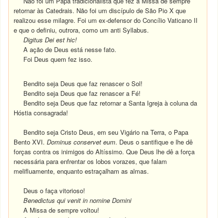
Não foi um Papa tradicionalista que fez a Missa de sempre
retornar às Catedrais. Não foi um discípulo de São Pio X que
realizou esse milagre. Foi um ex-defensor do Concílio Vaticano II
e que o definiu, outrora, como um anti Syllabus.
Digitus Dei est hic!
A ação de Deus está nesse fato.
Foi Deus quem fez isso.
Bendito seja Deus que faz renascer o Sol!
Bendito seja Deus que faz renascer a Fé!
Bendito seja Deus que faz retornar a Santa Igreja à coluna da
Hóstia consagrada!
Bendito seja Cristo Deus, em seu Vigário na Terra, o Papa
Bento XVI.
Dominus conservet eum
. Deus o santifique e lhe dê
forças contra os inimigos do Altíssimo. Que Deus lhe dê a força
necessária para enfrentar os lobos vorazes, que falam
melifluamente, enquanto estraçalham as almas.
Deus o faça vitorioso!
Benedictus qui venit in nomine Domini
A Missa de sempre voltou!