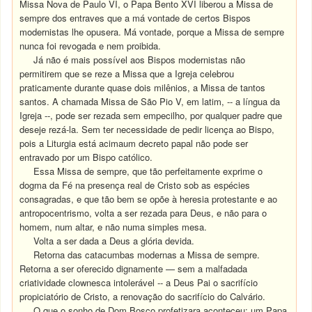
Missa Nova de Paulo VI, o Papa Bento XVI liberou a Missa de
sempre dos entraves que a má vontade de certos Bispos
modernistas lhe opusera. Má vontade, porque a Missa de sempre
nunca foi revogada e nem proibida.
Já não é mais possível aos Bispos modernistas não
permitirem que se reze a Missa que a Igreja celebrou
praticamente durante quase dois milênios, a Missa de tantos
santos. A chamada Missa de São Pio V, em latim, -- a língua da
Igreja --, pode ser rezada sem empecilho, por qualquer padre que
deseje rezá-la. Sem ter necessidade de pedir licença ao Bispo,
pois a Liturgia está acimaum decreto papal não pode ser
entravado por um Bispo católico.
Essa Missa de sempre, que tão perfeitamente exprime o
dogma da Fé na presença real de Cristo sob as espécies
consagradas, e que tão bem se opõe à heresia protestante e ao
antropocentrismo, volta a ser rezada para Deus, e não para o
homem, num altar, e não numa simples mesa.
Volta a ser dada a Deus a glória devida.
Retorna das catacumbas modernas a Missa de sempre.
Retorna a ser oferecido dignamente — sem a malfadada
criatividade clownesca intolerável -- a Deus Pai o sacrifício
propiciatório de Cristo, a renovação do sacrifício do Calvário.
O que o sonho de Dom Bosco profetizara aconteceu: um Papa