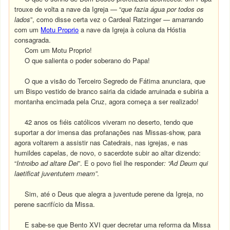
trouxe de volta a nave da Igreja — “
que fazia água por todos os
lados
”, como disse certa vez o Cardeal Ratzinger — amarrando
com um
Motu Proprio
a nave da Igreja à coluna da Hóstia
consagrada.
Com um Motu Proprio!
O que salienta o poder soberano do Papa!
O que a visão do Terceiro Segredo de Fátima anunciara, que
um Bispo vestido de branco sairia da cidade arruinada e subiria a
montanha encimada pela Cruz, agora começa a ser realizado!
42 anos os fiéis católicos viveram no deserto, tendo que
suportar a dor imensa das profanações nas Missas-show, para
agora voltarem a assistir nas Catedrais, nas igrejas, e nas
humildes capelas, de novo, o sacerdote subir ao altar dizendo:
“
Introibo ad altare Dei
”. E o povo fiel lhe responder
: “Ad Deum qui
laetificat juventutem meam”
.
Sim, até o Deus que alegra a juventude perene da Igreja, no
perene sacrifício da Missa.
E sabe-se que Bento XVI quer decretar uma reforma da Missa