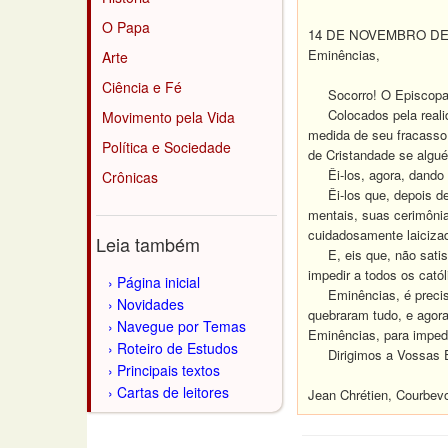
O Papa
14 DE NOVEMBRO DE 
Eminências,
Arte
Ciência e Fé
Socorro! O Episcopado
Colocados pela realida
Movimento pela Vida
medida de seu fracasso 
Política e Sociedade
de Cristandade se algué
Êi-los, agora, dando l
Crônicas
Êi-los que, depois de 
mentais, suas cerimôni
cuidadosamente laiciza
Leia também
E, eis que, não satisfe
impedir a todos os catól
Página inicial
Eminências, é preciso 
Novidades
quebraram tudo, e agora
Navegue por Temas
Eminências, para impe
Roteiro de Estudos
Dirigimos a Vossas Exc
Principais textos
Cartas de leitores
Jean Chrétien, Courbevo