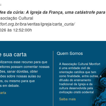
:
es da cúria: A Igreja da França, uma catástrofe para 
ciação Cultural
ort.org.br/bra/veritas/igreja/carta_curia/
2026 às 12:52:00h
e sua carta
Quem Somos
bilizamos esse recurso para que
A Associação Cultural Montfort
leitores possam comentar nossas
é uma entidade civil de
ões, sanar dúvidas, obter
orientação católica que tem
ções sobre nossas aulas ou
como finalidade, entre outras, a
difusão do ensinamento
des, ou mesmo para que
tradicional da Igreja e da
s em debate.
cultura desenvolvida pela
civilização cristã ocidental
arta
Saiba mais