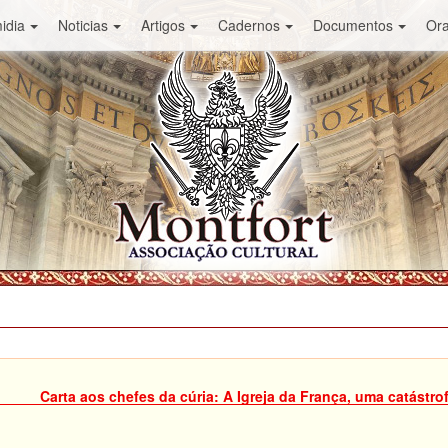
idia
Noticias
Artigos
Cadernos
Documentos
Or
Carta aos chefes da cúria: A Igreja da França, uma catástrof