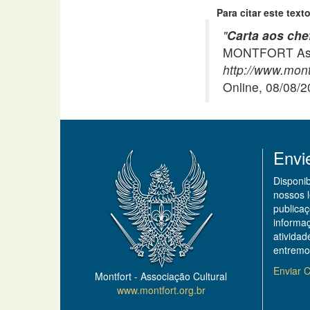
Para citar este texto
"
Carta aos chef
MONTFORT Asso
http://www.montf
Online, 08/08/
Envi
Disponi
nossos 
publicaç
informa
ativida
entremo
Enviar C
Montfort - Associação Cultural
www.montfort.org.br