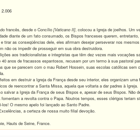
2.006
 francês, desde o Concílio
[Vaticano II]
, colocou a Igreja de joelhos. Um v
de diante de um fato consumado, os Bispos franceses querem, entretanto, 
e tirar as conseqüências dele, eles afirmam desejar perseverar nos mesmos 
m não os impedir de prosseguir em sua obra destruidora.
ições aos tradicionalistas e integristas que têm dez vezes mais vocações s
40 anos de fracassos espantosos, recusam por um termo à sua pastoral par
as que se parecem com o mau Robert Hossein, suas escolas católicas sem cr
da.
itos em destruir a Igreja da França desde seu interior, eles organizam uma 
icos de reencontrar a Santa Missa, aquela que voltaria a dar padres à Igreja.
salvar a Igreja da França de seus Bispos e, apesar de seus Bispos. Não dei
 fomentam a revolta contra o Papa. Noutros tempos, esses clérigos teriam s
di-los! O mesmo apelo foi lançado ao Santo Padre.
elências, a certeza de nossa muito filial devoção.
ie, Hauts de Seine, France.