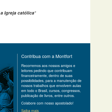
a Igreja católica
"
Contribua com a Montfort
Recorremos aos nossos amigos e
leitores pedindo que contribuam
financeiramente, dentro de suas
possibilidades, para a manutenção de
nossos trabalhos que envolvem aulas
em todo o Brasil, cursos, congressos,
publicação de livros, entre outros.
Colabore com nosso apostolado!
Saiba mais